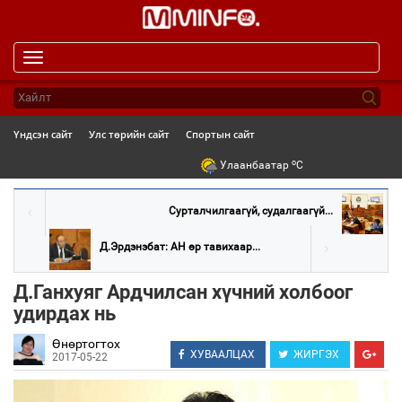
Toggle
navigation
Үндсэн сайт
Улс төрийн сайт
Спортын сайт
o
Улаанбаатар
C
Сурталчилгаагүй, судалгаагүй...
Д.Эрдэнэбат: АН өр тавихаар...
Д.Ганхуяг Ардчилсан хүчний холбоог
удирдах нь
Өнөртогтох
ХУВААЛЦАХ
ЖИРГЭХ
2017-05-22