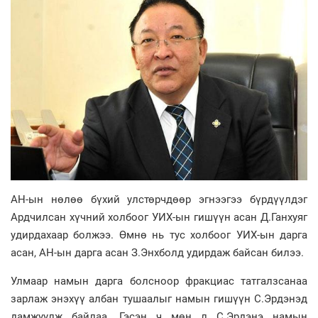
АН-ын нөлөө бүхий улстөрчдөөр эгнээгээ бүрдүүлдэг
Ардчилсан хүчний холбоог УИХ-ын гишүүн асан Д.Ганхуяг
удирдахаар болжээ. Өмнө нь тус холбоог УИХ-ын дарга
асан, АН-ын дарга асан З.Энхболд удирдаж байсан билээ.
Улмаар намын дарга болсноор фракциас татгалзсанаа
зарлаж энэхүү албан тушаалыг намын гишүүн С.Эрдэнэд
дамжуулж байлаа. Гэсэн ч мөн л С.Эрдэнэ намын