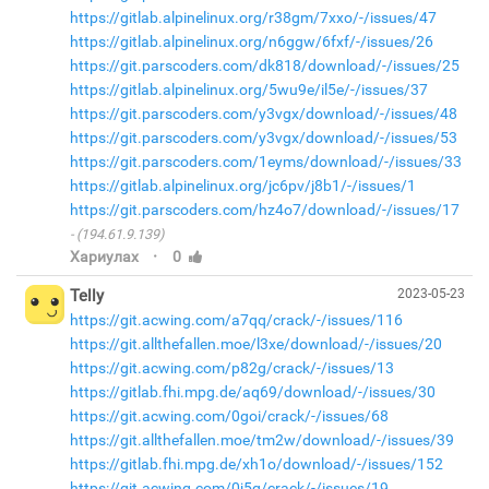
https://gitlab.alpinelinux.org/r38gm/7xxo/-/issues/47
https://gitlab.alpinelinux.org/n6ggw/6fxf/-/issues/26
https://git.parscoders.com/dk818/download/-/issues/25
https://gitlab.alpinelinux.org/5wu9e/il5e/-/issues/37
https://git.parscoders.com/y3vgx/download/-/issues/48
https://git.parscoders.com/y3vgx/download/-/issues/53
https://git.parscoders.com/1eyms/download/-/issues/33
https://gitlab.alpinelinux.org/jc6pv/j8b1/-/issues/1
https://git.parscoders.com/hz4o7/download/-/issues/17
(194.61.9.139)
·
Хариулах
0
Telly
2023-05-23
https://git.acwing.com/a7qq/crack/-/issues/116
https://git.allthefallen.moe/l3xe/download/-/issues/20
https://git.acwing.com/p82g/crack/-/issues/13
https://gitlab.fhi.mpg.de/aq69/download/-/issues/30
https://git.acwing.com/0goi/crack/-/issues/68
https://git.allthefallen.moe/tm2w/download/-/issues/39
https://gitlab.fhi.mpg.de/xh1o/download/-/issues/152
https://git.acwing.com/0j5g/crack/-/issues/19