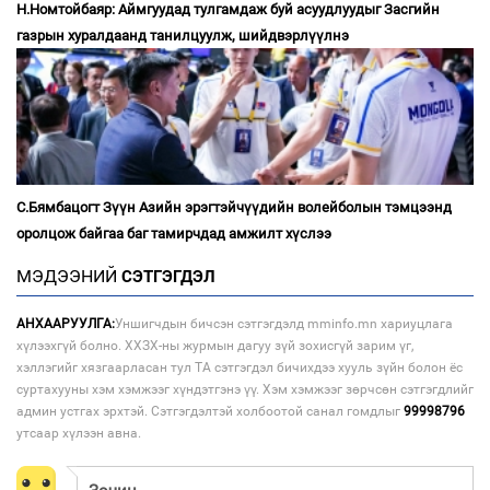
Н.Номтойбаяр: Аймгуудад тулгамдаж буй асуудлуудыг Засгийн
газрын хуралдаанд танилцуулж, шийдвэрлүүлнэ
С.Бямбацогт Зүүн Азийн эрэгтэйчүүдийн волейболын тэмцээнд
оролцож байгаа баг тамирчдад амжилт хүслээ
МЭДЭЭНИЙ
СЭТГЭГДЭЛ
АНХААРУУЛГА:
Уншигчдын бичсэн сэтгэгдэлд mminfo.mn хариуцлага
хүлээхгүй болно. ХХЗХ-ны журмын дагуу зүй зохисгүй зарим үг,
хэллэгийг хязгаарласан тул ТА сэтгэгдэл бичихдээ хууль зүйн болон ёс
суртахууны хэм хэмжээг хүндэтгэнэ үү. Хэм хэмжээг зөрчсөн сэтгэгдлийг
админ устгах эрхтэй. Сэтгэгдэлтэй холбоотой санал гомдлыг
99998796
утсаар хүлээн авна.