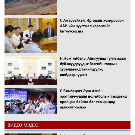
С.Амарсайхан: Иргэдийг хохироосон
ААН-ийн нуугтмал хөрөнгийг
битүүмжлэнэ
Н.Номтойбаяр: Аймгуудад тулгамдаж
буй асуудлуудыг Засгийн газрын
хуралдаанд танилцуулж,
шийдвэрлүүлнэ
С.Бямбацогт Зүүн Азийн
эрэгтэйчүүдийн волейболын тэмцээнд
оролцож байгаа баг тамирчдад
амжилт хүслээ
ВИДЕО МЭДЭЭ