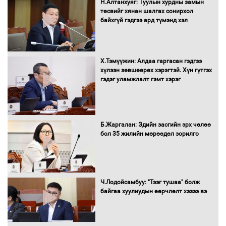
Автобензин, дизель түлшний онцгой
Н.Алтанхуяг: Туулын хурдны замын
албан татварыг тэглэлээ
төсвийг хянан шалгах сонирхол
байхгүй гэдгээ ард түмэнд хэл
Х.Тэмүүжин: Алдаа гаргасан гэдгээ
Санхүүгийн хэмнэлтийн горимд эрүүл
хүлээн зөвшөөрөх хэрэгтэй. Хүн гүтгэх
мэндийн салбар хамаарахгүй
гэдэг уламжлалт гэмт хэрэг
Нөөцийн махны худалдаа,
Б.Жаргалан: Эдийн засгийн эрх чөлөө
борлуулалтыг нээлттэй ил тод
бол 35 жилийн мөрөөдөл зорилго
болгоно
Монгол Улс “COP17”-д “Тал хээрийн
Ч.Лодойсамбуу: "Тээг тушаа" болж
төлөвлөгөө”-гөө танилцуулна
байгаа хуулиудын өөрчлөлт хэзээ вэ