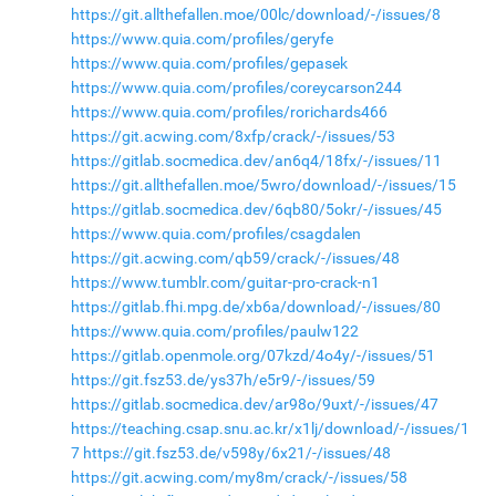
https://git.allthefallen.moe/00lc/download/-/issues/8
https://www.quia.com/profiles/geryfe
https://www.quia.com/profiles/gepasek
https://www.quia.com/profiles/coreycarson244
https://www.quia.com/profiles/rorichards466
https://git.acwing.com/8xfp/crack/-/issues/53
https://gitlab.socmedica.dev/an6q4/18fx/-/issues/11
https://git.allthefallen.moe/5wro/download/-/issues/15
https://gitlab.socmedica.dev/6qb80/5okr/-/issues/45
https://www.quia.com/profiles/csagdalen
https://git.acwing.com/qb59/crack/-/issues/48
https://www.tumblr.com/guitar-pro-crack-n1
https://gitlab.fhi.mpg.de/xb6a/download/-/issues/80
https://www.quia.com/profiles/paulw122
https://gitlab.openmole.org/07kzd/4o4y/-/issues/51
https://git.fsz53.de/ys37h/e5r9/-/issues/59
https://gitlab.socmedica.dev/ar98o/9uxt/-/issues/47
https://teaching.csap.snu.ac.kr/x1lj/download/-/issues/1
7
https://git.fsz53.de/v598y/6x21/-/issues/48
https://git.acwing.com/my8m/crack/-/issues/58