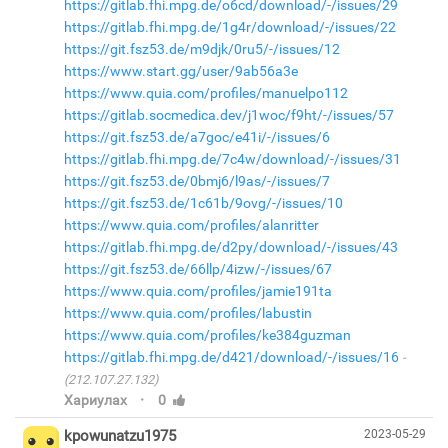
https://gitlab.fhi.mpg.de/o6cd/download/-/issues/29
https://gitlab.fhi.mpg.de/1g4r/download/-/issues/22
https://git.fsz53.de/m9djk/0ru5/-/issues/12
https://www.start.gg/user/9ab56a3e
https://www.quia.com/profiles/manuelpo112
https://gitlab.socmedica.dev/j1woc/f9ht/-/issues/57
https://git.fsz53.de/a7goc/e41i/-/issues/6
https://gitlab.fhi.mpg.de/7c4w/download/-/issues/31
https://git.fsz53.de/0bmj6/l9as/-/issues/7
https://git.fsz53.de/1c61b/9ovg/-/issues/10
https://www.quia.com/profiles/alanritter
https://gitlab.fhi.mpg.de/d2py/download/-/issues/43
https://git.fsz53.de/66llp/4izw/-/issues/67
https://www.quia.com/profiles/jamie191ta
https://www.quia.com/profiles/labustin
https://www.quia.com/profiles/ke384guzman
https://gitlab.fhi.mpg.de/d421/download/-/issues/16
(212.107.27.132)
·
Хариулах
0
kpowunatzu1975
2023-05-29