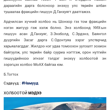
дараагийн дарга болсноор энэхүү улс төрийн албан
тушаалаа фракцийн гишүүн Д.Ганхуягт даатгажээ.
Ардчилсан хүчний холбоо нь Шонхор гэх том фракцийн
нэгэн жигүүр гэж хэлж болно. Энэ холбоонд УИХ-ын
гишүүн асан Д.Ганхуяг, З.Энхболд, С.Эрдэнэ, Баянгол
дүүргийн Засаг дарга С.Одонтуяа зэрэг улстөрчид
харьяалагддаг. Жилдээ нэг удаа томоохон уулзалт зохион
байгуулж, улс төрийн байр сууриа нэгтгэж, орон нутгийн
гишүүдийнхээ эгнээг тэлдэг энэхүү холбоотой эн
зэрэгцэх холбоо МоАХ байгаа юм.
Б.Тогтох
#Намууд
Сэдвүүд :
ХОЛБООТОЙ
МЭДЭЭ