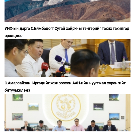
УИХ-ын дарга С.Бямбацогт Сутай хайрхны тэнгэрийг тахих тахилгад
оролцлоо
С.Амарсайхан: Иргэдийг хохироосон ААН-ийн нуугтмал хөрөнгийг
битүүмжлэнэ