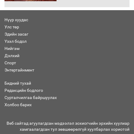
Нүүр хуудас
Улс төр
“Хар жагсаалт”-ын асуудлыг цэгцлэх
Эдийн засаг
чиглэлээр Монголбанкны удирдлагад
30 хоногийн хугацаатай үүрэг өглөө
Үзэл бодол
Нийгэм
Дэлхий
Спорт
Ерөнхий сайд Н.Учрал олимпиадын
Энтертайнмент
хүрээнд гарсан зардлыг шийдвэрлэж
өгөхөөр болов
Бидний тухай
Редакцийн бодлого
Сурталчилгаа байршуулах
Энэ намар 1-6 дугаар ангийн
хүүхдүүдэд сургуулийн автобус
Холбоо барих
үйлчилнэ
Веб сайтад агуулагдсан мэдээлэл зохиогчийн эрхийн хуулиар
хамгаалагдсан тул зөвшөөрөлгүй хуулбарлах хориотой
Аймгуудад баригдаж буй ДЦС-ын