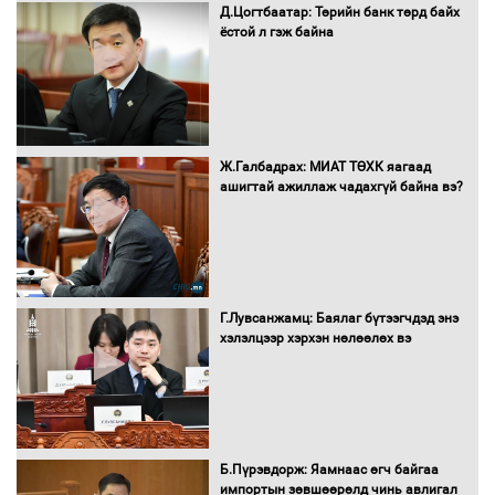
Д.Цогтбаатар: Төрийн банк төрд байх
ёстой л гэж байна
16 төрлийн эмийг нэг эх үүсвэрээс
худалдан авах журмыг баталлаа
Бүх шатанд хэмнэлтийн горимд
Ж.Галбадрах: МИАТ ТӨХК яагаад
шилжиж, найр наадам, зөвлөгөөн,
ашигтай ажиллаж чадахгүй байна вэ?
гадаад томилолтыг хориглолоо
Сайд нар төсвөө хэрхэн зарцуулах вэ?
Г.Лувсанжамц: Баялаг бүтээгчдэд энэ
хэлэлцээр хэрхэн нөлөөлөх вэ
Засгийн газрын ээлжит хуралдаан
болж байна
Б.Пүрэвдорж: Яамнаас өгч байгаа
импортын зөвшөөрөлд чинь авлигал