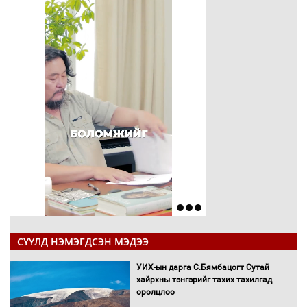
СҮҮЛД НЭМЭГДСЭН МЭДЭЭ
УИХ-ын дарга С.Бямбацогт Сутай
хайрхны тэнгэрийг тахих тахилгад
оролцлоо