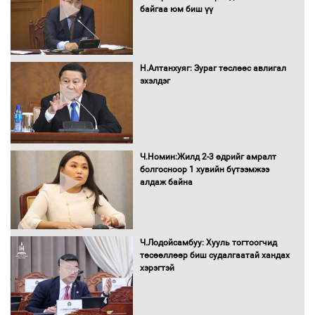
байгаа юм биш үү
Автомашинд улсын дугаарын тэгш,
сондгойгоор шатахуун олгоно
Н.Алтанхуяг: Зураг төслөөс авлигал
эхэлдэг
Бага орлоготой иргэдийн орлогод
татвар ногдуулахгүй байх эрх зүйн
орчныг бүрдүүллээ
Ч.Номин:Жилд 2-3 өдрийг амралт
болгосноор 1 хувийн бүтээмжээ
алдаж байна
Хөшөө бүтсэн түүхийг өгүүлэх 7
баримт
Ч.Лодойсамбуу: Хууль тогтоогчид
төсөөллөөр биш судалгаатай хандах
хэрэгтэй
Хөвсгөл нуурын лусыг тахих төрийн
тахилгын ёслол боллоо