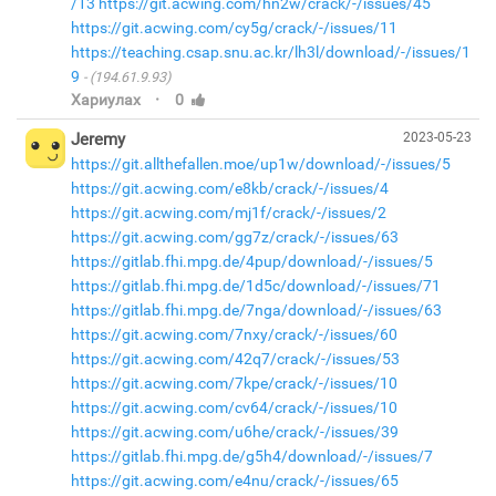
/13
https://git.acwing.com/hn2w/crack/-/issues/45
https://git.acwing.com/cy5g/crack/-/issues/11
https://teaching.csap.snu.ac.kr/lh3l/download/-/issues/1
9
(194.61.9.93)
·
Хариулах
0
Jeremy
2023-05-23
https://git.allthefallen.moe/up1w/download/-/issues/5
https://git.acwing.com/e8kb/crack/-/issues/4
https://git.acwing.com/mj1f/crack/-/issues/2
https://git.acwing.com/gg7z/crack/-/issues/63
https://gitlab.fhi.mpg.de/4pup/download/-/issues/5
https://gitlab.fhi.mpg.de/1d5c/download/-/issues/71
https://gitlab.fhi.mpg.de/7nga/download/-/issues/63
https://git.acwing.com/7nxy/crack/-/issues/60
https://git.acwing.com/42q7/crack/-/issues/53
https://git.acwing.com/7kpe/crack/-/issues/10
https://git.acwing.com/cv64/crack/-/issues/10
https://git.acwing.com/u6he/crack/-/issues/39
https://gitlab.fhi.mpg.de/g5h4/download/-/issues/7
https://git.acwing.com/e4nu/crack/-/issues/65