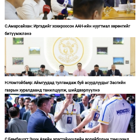
С.Амарсайхан: Иргэдийг хохироосон ААН-ийн нуугтмал хөрөнгийг
битүүмжлэнэ
Н.Номтойбаяр: Аймгуудад тулгамдаж буй асуудлуудыг Засгийн
газрын хуралдаанд танилцуулж, шийдвэрлүүлнэ
С.Бямбацогт Зүүн Азийн эрэгтэйчүүдийн волейболын тэмцээнд