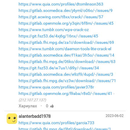
https://www.quia.com/profiles/dtomlinson363
https://gitlab.socmedica.dev/j4yml/o06o/-/issues/9
https://git.acwing.com/t8xx/crack/-/issues/57
https://gitlab.openmole.org/y3qin/6f8m/-/issues/45
https://www.tumblr.com/wps-crack-oz
https://git.fsz53.de/4xj6g/16nx/-/issues/45
https://gitlab.fhi.mpg.de/za1i/download/-/issues/69
https://www.tumblr.com/daemon-tools-lite-crack-el
https://gitlab.socmedica.dev/f1kai/3h5o/-/issues/14
https://gitlab.fhi.mpg.de/06ko/download/-/issues/63
https://git.fsz53.de/w7us1/di9y/-/issues/34
https://gitlab.socmedica.dev/e9zf9/4upd/-/issues/3
https://gitlab.fhi.mpg.de/vz3w/download/-/issues/71
https://www.quia.com/profiles/javier378r
https://gitlab.openmole.org/l9aba/r8s0/-/issues/41
(212.107.27.137)
·
Хариулах
0
alanterbadd1978
2023-06-02
https://www.quia.com/profiles/garcia733
https://gitlab.fhi.mpg.de/0btl/download/-/issues/1