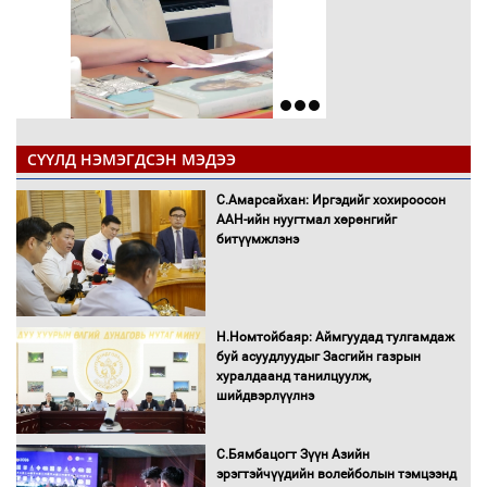
СҮҮЛД НЭМЭГДСЭН МЭДЭЭ
С.Амарсайхан: Иргэдийг хохироосон
ААН-ийн нуугтмал хөрөнгийг
битүүмжлэнэ
Н.Номтойбаяр: Аймгуудад тулгамдаж
буй асуудлуудыг Засгийн газрын
хуралдаанд танилцуулж,
шийдвэрлүүлнэ
С.Бямбацогт Зүүн Азийн
эрэгтэйчүүдийн волейболын тэмцээнд