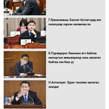
Засгийн газрын ээлжит хуралдаан
болж байна
Г.Лувсанжамц: Баялаг бүтээгчдэд энэ
хэлэлцээр хэрхэн нөлөөлөх вэ
Автомашинд улсын дугаарын тэгш,
сондгойгоор шатахуун олгоно
Б.Пүрэвдорж: Яамнаас өгч байгаа
импортын зөвшөөрөлд чинь авлигал
байгаа юм биш үү
Бага орлоготой иргэдийн орлогод
татвар ногдуулахгүй байх эрх зүйн
орчныг бүрдүүллээ
Н.Алтанхуяг: Зураг төслөөс авлигал
эхэлдэг
Хөшөө бүтсэн түүхийг өгүүлэх 7