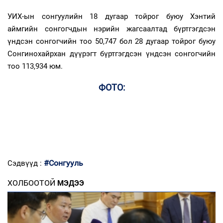
УИХ-ын сонгуулийн 18 дугаар тойрог буюу Хэнтий
аймгийн сонгогчдын нэрийн жагсаалтад бүртгэгдсэн
үндсэн сонгогчийн тоо 50,747 бол 28 дугаар тойрог буюу
Сонгинохайрхан дүүрэгт бүртгэгдсэн үндсэн сонгогчийн
тоо 113,934 юм.
ФОТО:
#Сонгууль
Сэдвүүд :
ХОЛБООТОЙ
МЭДЭЭ