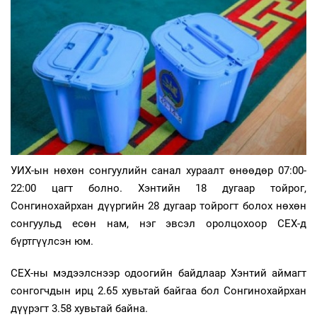
УИХ-ын нөхөн сонгуулийн санал хураалт өнөөдөр 07:00-
22:00 цагт болно. Хэнтийн 18 дугаар тойрог,
Сонгинохайрхан дүүргийн 28 дугаар тойрогт болох нөхөн
сонгуульд есөн нам, нэг эвсэл оролцохоор СЕХ-д
бүртгүүлсэн юм.
СЕХ-ны мэдээлснээр одоогийн байдлаар Хэнтий аймагт
сонгогчдын ирц 2.65 хувьтай байгаа бол Сонгинохайрхан
дүүрэгт 3.58 хувьтай байна.