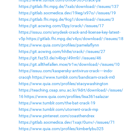
https://gitlab.fhi.mpg.de/7xab/download/-/issues/137
https://gitlab.socmedica.dev/19ieg/x97o/-/issues/19
https://gitlab.fhi.mpg.de/9cg1/download/-/issues/3
https://git.acwing.com/l3py/crack/-/issues/17
https://issuu.com/anydesk-crack-and-license-key-latest-
v5p
https://gitlab.fhi.mpg.de/v4yx/download/-/issues/18
https://www.quia.com/profiles/pamelaflynn
https://git.acwing.com/hh8e/crack/-/issues/27
https://git.fsz53.de/n4bqr/49m9/-/issues/46
https://git.allthefallen.moe/tr1w/download/-/issues/10
https://issuu.com/kaspersky-antivirus-crack----indo-
cracqh
https://www.tumblr.com/bandicam-crack-m0
https://www.quia.com/profiles/stacywashington
https://teaching.csap.snu.ac.kr/9drt/download/-/issues/
16
https://www.quia.com/profiles/lisa361salazar
https://www.tumblr.com/the-bat-crack-19
https://www.tumblr.com/utorrent-crack-mp
https://www.pinterest.com/coasthendrex
https://gitlab.socmedica.dev/1xajr/0unv/-/issues/71
https://www.quia.com/profiles/kimberlybu325