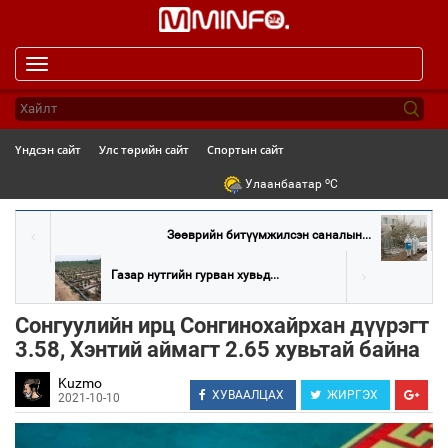
Toggle
navigation
Үндсэн сайт
Улс төрийн сайт
Спортын сайт
o
Улаанбаатар
C
Зөөврийн битүүмжилсэн саналын...
Газар нутгийн гурван хувьд...
Сонгуулийн ирц Сонгинохайрхан дүүрэгт
3.58, Хэнтий аймагт 2.65 хувьтай байна
Kuzmo
ХУВААЛЦАХ
ЖИРГЭХ
2021-10-10