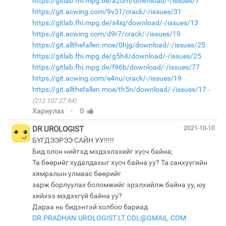
https://gitlab.fhi.mpg.de/a2um/download/-/issues/7
https://git.acwing.com/9v31/crack/-/issues/31
https://gitlab.fhi.mpg.de/s4iq/download/-/issues/13
https://git.acwing.com/d9r7/crack/-/issues/19
https://git.allthefallen.moe/0hjg/download/-/issues/25
https://gitlab.fhi.mpg.de/g5h4/download/-/issues/25
https://gitlab.fhi.mpg.de/f96b/download/-/issues/77
https://git.acwing.com/e4nu/crack/-/issues/19
https://git.allthefallen.moe/th5n/download/-/issues/17
(212.107.27.94)
·
Хариулах
0
DR UROLOGIST
2021-10-10
БҮГДЭЭРЭЭ САЙН УУ!!!!!
Бид олон нийтэд мэдээлэхийг хүсч байна;
Та бөөрийг худалдахыг хүсч байна уу? Та санхүүгийн
хямралын улмаас бөөрийг
зарж борлуулах боломжийг эрэлхийлж байна уу, юу
хийхээ мэдэхгүй байна уу?
Дараа нь бидэнтэй холбоо бариад
DR.PRADHAN.UROLOGIST.LT.COL@GMAIL.COM