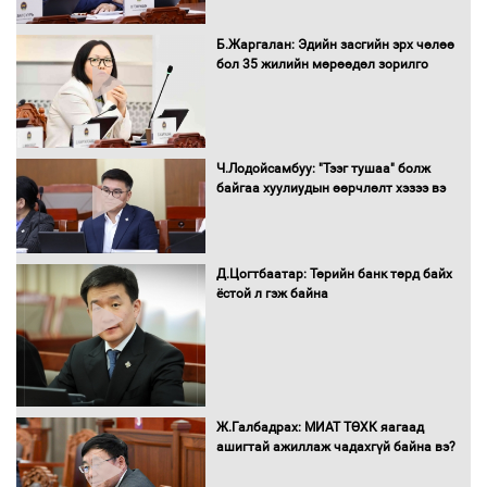
Монгол Улс “COP17”-д “Тал хээрийн
Б.Жаргалан: Эдийн засгийн эрх чөлөө
төлөвлөгөө”-гөө танилцуулна
бол 35 жилийн мөрөөдөл зорилго
16 төрлийн эмийг нэг эх үүсвэрээс
Ч.Лодойсамбуу: "Тээг тушаа" болж
худалдан авах журмыг баталлаа
байгаа хуулиудын өөрчлөлт хэзээ вэ
Д.Цогтбаатар: Төрийн банк төрд байх
Бүх шатанд хэмнэлтийн горимд
ёстой л гэж байна
шилжиж, найр наадам, зөвлөгөөн,
гадаад томилолтыг хориглолоо
Сайд нар төсвөө хэрхэн зарцуулах вэ?
Ж.Галбадрах: МИАТ ТӨХК яагаад
ашигтай ажиллаж чадахгүй байна вэ?