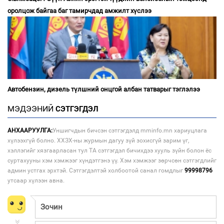
оролцож байгаа баг тамирчдад амжилт хүслээ
Автобензин, дизель түлшний онцгой албан татварыг тэглэлээ
МЭДЭЭНИЙ
СЭТГЭГДЭЛ
АНХААРУУЛГА:
Уншигчдын бичсэн сэтгэгдэлд mminfo.mn хариуцлага
хүлээхгүй болно. ХХЗХ-ны журмын дагуу зүй зохисгүй зарим үг,
хэллэгийг хязгаарласан тул ТА сэтгэгдэл бичихдээ хууль зүйн болон ёс
суртахууны хэм хэмжээг хүндэтгэнэ үү. Хэм хэмжээг зөрчсөн сэтгэгдлийг
админ устгах эрхтэй. Сэтгэгдэлтэй холбоотой санал гомдлыг
99998796
утсаар хүлээн авна.