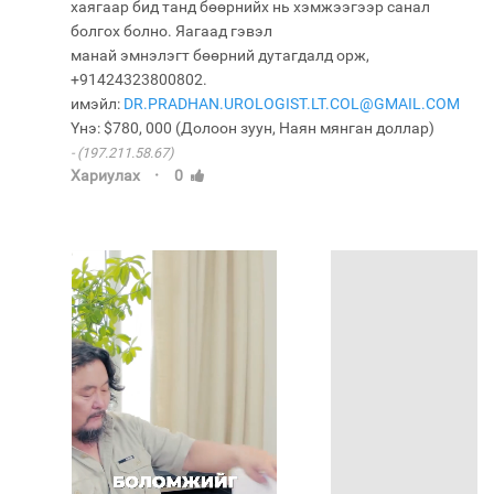
хаягаар бид танд бөөрнийх нь хэмжээгээр санал
болгох болно. Яагаад гэвэл
манай эмнэлэгт бөөрний дутагдалд орж,
+91424323800802.
имэйл:
DR.PRADHAN.UROLOGIST.LT.COL@GMAIL.COM
(197.211.58.67)
·
Хариулах
0