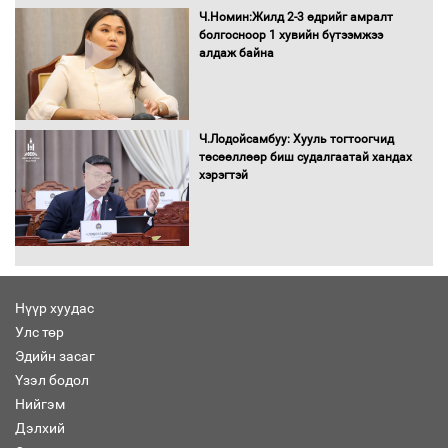
баримт
Ч.Номин:Жилд 2-3 өдрийг амралт
болгосноор 1 хувийн бүтээмжээ
алдаж байна
Хөвсгөл нуурын лусыг тахих төрийн
тахилгын ёслол боллоо
Ч.Лодойсамбуу: Хууль тогтоогчид
төсөөллөөр биш судалгаатай хандах
хэрэгтэй
“Хар жагсаалт”-ын асуудлыг цэгцлэх
чиглэлээр Монголбанкны удирдлагад
30 хоногийн хугацаатай үүрэг өглөө
Нүүр хуудас
Улс төр
Ерөнхий сайд Н.Учрал олимпиадын
Эдийн засаг
хүрээнд гарсан зардлыг шийдвэрлэж
өгөхөөр болов
Үзэл бодол
Нийгэм
Дэлхий
Энэ намар 1-6 дугаар ангийн