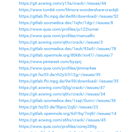
https://git.acwing.com/y13a/crack/-/issues/44
https://www.tumblr.com/filmora-wondershare-crackj6
https://gitlab.fhi.mpg.de/dw86/download/-/issues/52
https://gitlab.socmedica.dev/1iqhr/1dgr/-/issues/8
https://www.quia.com/profiles/ju122turner
https://www.quia.com/profiles/manuelfo
https://git.acwing.com/q6tv/crack/-/issues/3
https://gitlab.socmedica.dev/1eulr/93a9/-/issues/78
https://gitlab.openmole.org/80k8r/xn47/-/issues/7
https://www.pinterest.com/byzprj
https://www.quia.com/profiles/jimmarkee
https://git.fsz53.de/rh2y3/h12g/-/issues/39
https://gitlab.fhi.mpg.de/9w59/download/-/issues/35
https://git.acwing.com/0j5g/crack/-/issues/47
https://git.acwing.com/q6tv/crack/-/issues/34
https://gitlab.socmedica.dev/1xajr/0unv/-/issues/36
https://git.fsz53.de/5bjnx/2zj0/-/issues/23
https://gitlab.openmole.org/6d19q/7mj9/-/issues/14
https://git.acwing.com/s6hx/crack/-/issues/45
https://www.quia.com/profiles/corey289g