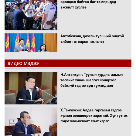
оролцож байгаа баг тамирчдад
амжилт хүслээ
Автобензин, дизель түлшний онцгой
албан татварыг тэглэлээ
ВИДЕО МЭДЭЭ
Санхүүгийн хэмнэлтийн горимд эрүүл
Н.Алтанхуяг: Туулын хурдны замын
мэндийн салбар хамаарахгүй
төсвийг хянан шалгах сонирхол
байхгүй гэдгээ ард түмэнд хэл
Нөөцийн махны худалдаа,
Х.Тэмүүжин: Алдаа гаргасан гэдгээ
борлуулалтыг нээлттэй ил тод
хүлээн зөвшөөрөх хэрэгтэй. Хүн гүтгэх
болгоно
гэдэг уламжлалт гэмт хэрэг