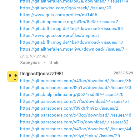
https://git.allthefallen.moe/6y2a/download/-/issues/14
https://git.acwing.com/0goi/crack/-/issues/20
https://www.quia.com/profiles/mt1466
https://gitlab.openmole.org/oi9rs/8e35/-/issues/2
https://gitlab.fhi.mpg.de/4mjl/download/-/issues/88
https://www.quia.com/profiles/ampriest
https://gitlab.fhi.mpg.de/4bel/download/-/issues/18
https://git.allthefallen.moe/i9vu/download/-/issues/7
(212.107.27.48)
·
Хариулах
0
tingposttjosrazz1981
2023-05-29
https://git.parscoders.com/x43oc/download/-/issues/36
https://git.parscoders.com/l2u1w/download/-/issues/33
https://gitlab.alpinelinux.org/j0624/sd38/-/issues/20
https://git.parscoders.com/37f5i/download/-/issues/61
https://git.parscoders.com/f89xh/hn9z/-/issues/2
https://git.parscoders.com/x43oc/download/-/issues/46
https://git.parscoders.com/yl7in/download/-/issues/32
https://git.parscoders.com/x43oc/download/-/issues/44
https://git.parscoders.com/s9lyd/9pkh/-/issues/25