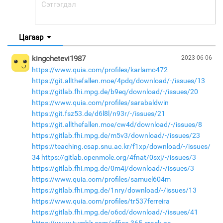
Цагаар
kingchetevi1987
2023-06-06
https://www.quia.com/profiles/karlamo472
https://git.allthefallen.moe/4pdq/download/-/issues/13
https://gitlab.fhi.mpg.de/b9eq/download/-/issues/20
https://www.quia.com/profiles/sarabaldwin
https://git.fsz53.de/d6l8l/n93r/-/issues/21
https://git.allthefallen.moe/cw4d/download/-/issues/8
https://gitlab.fhi.mpg.de/m5v3/download/-/issues/23
https://teaching.csap.snu.ac.kr/f1xp/download/-/issues/
34
https://gitlab.openmole.org/4fnat/0sxj/-/issues/3
https://gitlab.fhi.mpg.de/0m4j/download/-/issues/3
https://www.quia.com/profiles/samuel604m
https://gitlab.fhi.mpg.de/1nry/download/-/issues/13
https://www.quia.com/profiles/tr537ferreira
https://gitlab.fhi.mpg.de/o6cd/download/-/issues/41
https://www.tumblr.com/office-365-crack-pa