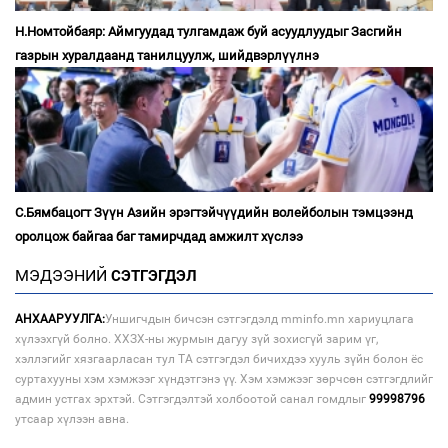
Н.Номтойбаяр: Аймгуудад тулгамдаж буй асуудлуудыг Засгийн
газрын хуралдаанд танилцуулж, шийдвэрлүүлнэ
С.Бямбацогт Зүүн Азийн эрэгтэйчүүдийн волейболын тэмцээнд
оролцож байгаа баг тамирчдад амжилт хүслээ
МЭДЭЭНИЙ
СЭТГЭГДЭЛ
АНХААРУУЛГА:
Уншигчдын бичсэн сэтгэгдэлд mminfo.mn хариуцлага
хүлээхгүй болно. ХХЗХ-ны журмын дагуу зүй зохисгүй зарим үг,
хэллэгийг хязгаарласан тул ТА сэтгэгдэл бичихдээ хууль зүйн болон ёс
суртахууны хэм хэмжээг хүндэтгэнэ үү. Хэм хэмжээг зөрчсөн сэтгэгдлийг
админ устгах эрхтэй. Сэтгэгдэлтэй холбоотой санал гомдлыг
99998796
утсаар хүлээн авна.