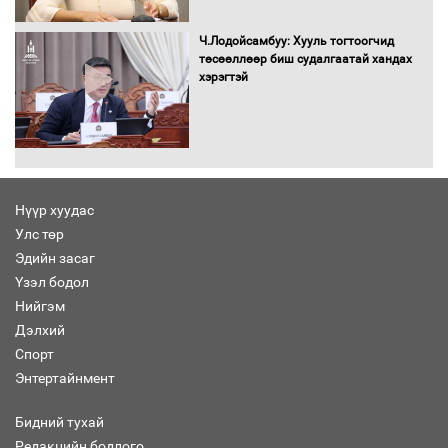
Хөшөө бүтсэн түүхийг өгүүлэх 7
баримт
Ч.Лодойсамбуу: Хууль тогтоогчид
төсөөллөөр биш судалгаатай хандах
хэрэгтэй
Хөвсгөл нуурын лусыг тахих төрийн
тахилгын ёслол боллоо
Нүүр хуудас
Улс төр
“Хар жагсаалт”-ын асуудлыг цэгцлэх
Эдийн засаг
чиглэлээр Монголбанкны удирдлагад
30 хоногийн хугацаатай үүрэг өглөө
Үзэл бодол
Нийгэм
Дэлхий
Спорт
Ерөнхий сайд Н.Учрал олимпиадын
Энтертайнмент
хүрээнд гарсан зардлыг шийдвэрлэж
өгөхөөр болов
Бидний тухай
Редакцийн бодлого