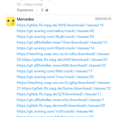
17
(194.61.9.94)
·
Хариулах
0
Mercedes
2023-05-23
https://gitlab.fhi.mpg.de/36f5/download/-/issues/19
https://git.acwing.com/e4nu/crack/-/issues/45
https://git.acwing.com/3kq8/crack/-/issues/53
https://git.allthefallen.moe/1fxw/download/-/issues/12
https://git.acwing.com/6hpd/crack/-/issues/14
https://teaching.csap.snu.ac.kr/xi8u/download/-/issues/
20
https://gitlab.fhi.mpg.de/zh6f/download/-/issues/41
https://git.allthefallen.moe/e6i8/download/-/issues/22
https://git.acwing.com/3kik/crack/-/issues/17
https://git.acwing.com/7nxy/crack/-/issues/30
https://teaching.csap.snu.ac.kr/gj6g/download/-/issues/
21
https://gitlab.fhi.mpg.de/9smw/download/-/issues/72
https://gitlab.fhi.mpg.de/2j7l/download/-/issues/11
https://git.allthefallen.moe/cr9c/download/-/issues/1
https://gitlab.fhi.mpg.de/ww0t/download/-/issues/30
https://git.acwing.com/1s3f/crack/-/issues/49