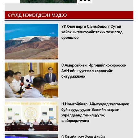
СҮҮЛД НЭМЭГДСЭН МЭДЭЭ
УИХ-ын дарга С.Бямбацогт Сутай
хайрхны тэнгэрийг тахих тахилгад
оролцлоо
С.Амарсайхан: Иргэдийг хохироосон
ААН-ийн нуугтмал хөрөнгийг
битүүмжлэнэ
Н.Номтойбаяр: Аймгуудад тулгамдаж
буй асуудлуудыг Засгийн газрын
хуралдаанд танилцуулж,
шийдвэрлүүлнэ
С.Бямбацогт Зүүн Азийн