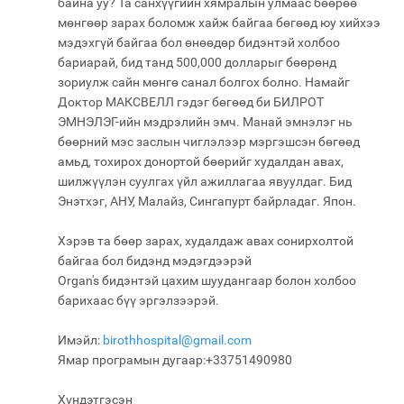
байна уу? Та санхүүгийн хямралын улмаас бөөрөө
мөнгөөр зарах боломж хайж байгаа бөгөөд юу хийхээ
мэдэхгүй байгаа бол өнөөдөр бидэнтэй холбоо
бариарай, бид танд 500,000 долларыг бөөрөнд
зориулж сайн мөнгө санал болгох болно. Намайг
Доктор МАКСВЕЛЛ гэдэг бөгөөд би БИЛРОТ
ЭМНЭЛЭГ-ийн мэдрэлийн эмч. Манай эмнэлэг нь
бөөрний мэс заслын чиглэлээр мэргэшсэн бөгөөд
амьд, тохирох донортой бөөрийг худалдан авах,
шилжүүлэн суулгах үйл ажиллагаа явуулдаг. Бид
Энэтхэг, АНУ, Малайз, Сингапурт байрладаг. Япон.
Хэрэв та бөөр зарах, худалдаж авах сонирхолтой
байгаа бол бидэнд мэдэгдээрэй
Organ's бидэнтэй цахим шуудангаар болон холбоо
барихаас бүү эргэлзээрэй.
Имэйл:
birothhospital@gmail.com
Ямар програмын дугаар:+33751490980
Хүндэтгэсэн