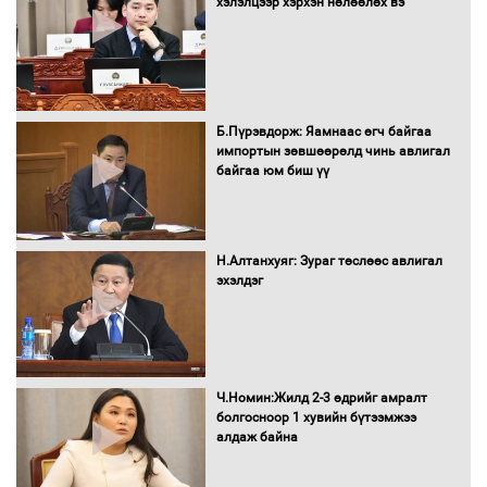
хэлэлцээр хэрхэн нөлөөлөх вэ
Засгийн газрын ээлжит хуралдаан
болж байна
Б.Пүрэвдорж: Яамнаас өгч байгаа
импортын зөвшөөрөлд чинь авлигал
байгаа юм биш үү
Автомашинд улсын дугаарын тэгш,
сондгойгоор шатахуун олгоно
Н.Алтанхуяг: Зураг төслөөс авлигал
эхэлдэг
Бага орлоготой иргэдийн орлогод
татвар ногдуулахгүй байх эрх зүйн
орчныг бүрдүүллээ
Ч.Номин:Жилд 2-3 өдрийг амралт
болгосноор 1 хувийн бүтээмжээ
алдаж байна