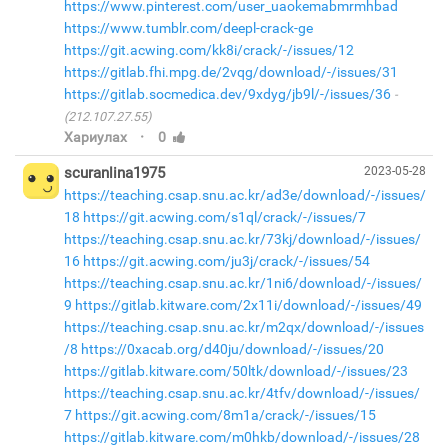
https://www.pinterest.com/user_uaokemabmrmhbad
https://www.tumblr.com/deepl-crack-ge
https://git.acwing.com/kk8i/crack/-/issues/12
https://gitlab.fhi.mpg.de/2vqg/download/-/issues/31
https://gitlab.socmedica.dev/9xdyg/jb9l/-/issues/36
(212.107.27.55)
·
Хариулах
0
scuranlina1975
2023-05-28
https://teaching.csap.snu.ac.kr/ad3e/download/-/issues/
18
https://git.acwing.com/s1ql/crack/-/issues/7
https://teaching.csap.snu.ac.kr/73kj/download/-/issues/
16
https://git.acwing.com/ju3j/crack/-/issues/54
https://teaching.csap.snu.ac.kr/1ni6/download/-/issues/
9
https://gitlab.kitware.com/2x11i/download/-/issues/49
https://teaching.csap.snu.ac.kr/m2qx/download/-/issues
/8
https://0xacab.org/d40ju/download/-/issues/20
https://gitlab.kitware.com/50ltk/download/-/issues/23
https://teaching.csap.snu.ac.kr/4tfv/download/-/issues/
7
https://git.acwing.com/8m1a/crack/-/issues/15
https://gitlab.kitware.com/m0hkb/download/-/issues/28