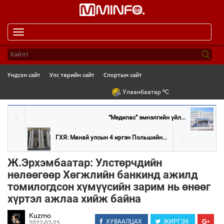
Toggle
navigation
Үндсэн сайт
Улс төрийн сайт
Спортын сайт
o
Улаанбаатар
C
“Медипас” эмнэлгийн үйл...
ГХЯ: Манай улсын 4 иргэн Польшийн...
Ж.Эрхэмбаатар: Улстөрчдийн
нөлөөгөөр Хөгжлийн банкинд ажилд
томилогдсон хүмүүсийн зарим нь өнөөг
хүртэл ажлаа хийж байна
Kuzmo
ХУВААЛЦАХ
ЖИРГЭХ
2022-02-25