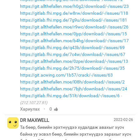
https://git.allthefallen.moe/h0g2/download/-/issues/23
https://gitlab.fhi.mpg.de/w8rw/download/-/issues/118
https://gitlab.fhi.mpg.de/7g9u/download/-/issues/181
https://git.allthefallen.moe/r9wc/download/-/issues/26
https://git.allthefallen.moe/0jyp/download/-/issues/15
https://git.allthefallen.moe/b4hg/download/-/issues/17
https://gitlab.fhi.mpg.de/q43b/download/-/issues/69
https://gitlab.fhi.mpg.de/7c4w/download/-/issues/67
https://git.allthefallen.moe/0zpe/download/-/issues/13
https://gitlab.fhi.mpg.de/2h75/download/-/issues/35
https://git.acwing.com/1b57/crack/-/issues/63
https://git.allthefallen.moe/l08h/download/-/issues/2
https://git.allthefallen.moe/7bjh/download/-/issues/24
https://gitlab.fhi.mpg.de/51lt/download/-/issues/6
(212.107.27.91)
·
Хариулах
0
DR MAXWELL
2022-02-26
Та бөөр, биеийн эрхтнүүдээ худалдаж авахыг хүсч
байна уу эсвэл бөөр, биеийн эрхтнүүдээ зарахыг хүсч