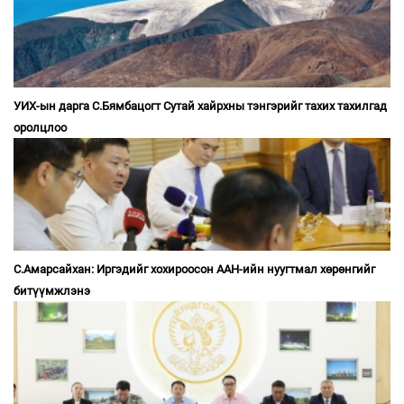
УИХ-ын дарга С.Бямбацогт Сутай хайрхны тэнгэрийг тахих тахилгад
оролцлоо
С.Амарсайхан: Иргэдийг хохироосон ААН-ийн нуугтмал хөрөнгийг
битүүмжлэнэ