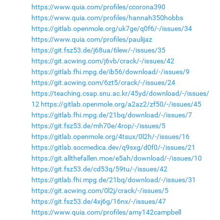
https://www.quia.com/profiles/ccorona390
https://www.quia.com/profiles/hannah350hobbs
https://gitlab.openmole.org/uk7ge/q0f6/-/issues/34
https://www.quia.com/profiles/paulijaz
https://git.fsz53.de/j68ua/6lew/-/issues/35
https://git.acwing.com/j6vb/crack/-/issues/42
https://gitlab.fhi.mpg.de/ib56/download/-/issues/9
https://git.acwing.com/6zt5/crack/-/issues/24
https://teaching.csap.snu.ac.kr/45yd/download/-/issues/
12
https://gitlab.openmole.org/a2az2/zf50/-/issues/45
https://gitlab.fhi.mpg.de/21bq/download/-/issues/7
https://git.fsz53.de/mh70e/4rop/-/issues/5
https://gitlab.openmole.org/4tsux/0l2h/-/issues/16
https://gitlab.socmedica.dev/q9sxg/d0f0/-/issues/21
https://git.allthefallen.moe/e5ah/download/-/issues/10
https://git.fsz53.de/cd53q/59tu/-/issues/42
https://gitlab.fhi.mpg.de/21bq/download/-/issues/31
https://git.acwing.com/0l2j/crack/-/issues/5
https://git.fsz53.de/4xj6g/16nx/-/issues/47
https://www.quia.com/profiles/amy142campbell