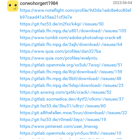
corwohorgert1984
2023-06-04
https://www.noteflight.com/profile/9d3da1edc8e4cc80ef
b97caad41a35ea21cf3e7e
https://git.fsz53.de/m2fxi/k4qi/-/issues/50
https://gitlab.fhi.mpg.de/u801/download/-/issues/105
https://www.tumblr.com/adobe-photoshop-crack-e8
https://gitlab.fhi.mpg.de/3ajh/download/-/issues/64
https://www.quia.com/profiles/dan327ba
https://www.quia.com/profiles/evelyntu
https://gitlab.openmole.org/xx5uk/7wxq/-/issues/51
https://gitlab.fhi.mpg.de/8rji/download/-/issues/159
https://gitlab.fhi.mpg.de/0btl/download/-/issues/48
https://gitlab.fhi.mpg.de/5dsp/download/-/issues/23
https://git.acwing.com/qx6k/crack/-/issues/52
https://gitlab.socmedica.dev/4ytf2/o9cm/-/issues/37
https://git.fsz53.de/3bu31/u8rz/-/issues/60
https://git.allthefallen.moe/5vuc/download/-/issues/22
https://git.fsz53.de/r0med/3eyz/-/issues/19
https://www.pinterest.com/user_lmsvsg
https://gitlab.openmole.org/ym5uo/8tih/-/issues/10