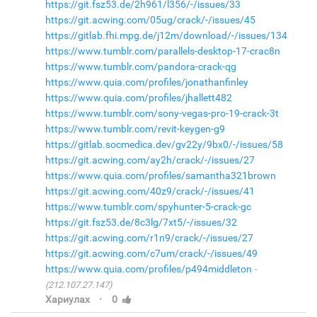
https://git.fsz53.de/2h961/l356/-/issues/33
https://git.acwing.com/05ug/crack/-/issues/45
https://gitlab.fhi.mpg.de/j12m/download/-/issues/134
https://www.tumblr.com/parallels-desktop-17-crac8n
https://www.tumblr.com/pandora-crack-qg
https://www.quia.com/profiles/jonathanfinley
https://www.quia.com/profiles/jhallett482
https://www.tumblr.com/sony-vegas-pro-19-crack-3t
https://www.tumblr.com/revit-keygen-g9
https://gitlab.socmedica.dev/gv22y/9bx0/-/issues/58
https://git.acwing.com/ay2h/crack/-/issues/27
https://www.quia.com/profiles/samantha321brown
https://git.acwing.com/40z9/crack/-/issues/41
https://www.tumblr.com/spyhunter-5-crack-gc
https://git.fsz53.de/8c3lg/7xt5/-/issues/32
https://git.acwing.com/r1n9/crack/-/issues/27
https://git.acwing.com/c7um/crack/-/issues/49
https://www.quia.com/profiles/p494middleton
(212.107.27.147)
·
Хариулах
0