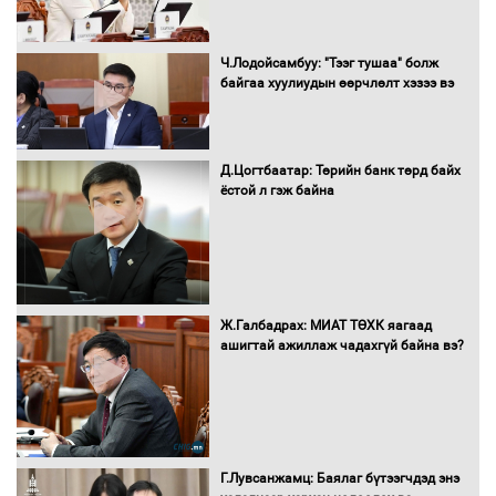
Монгол Улс “COP17”-д “Тал хээрийн
Ч.Лодойсамбуу: "Тээг тушаа" болж
төлөвлөгөө”-гөө танилцуулна
байгаа хуулиудын өөрчлөлт хэзээ вэ
Д.Цогтбаатар: Төрийн банк төрд байх
ёстой л гэж байна
16 төрлийн эмийг нэг эх үүсвэрээс
худалдан авах журмыг баталлаа
Бүх шатанд хэмнэлтийн горимд
Ж.Галбадрах: МИАТ ТӨХК яагаад
шилжиж, найр наадам, зөвлөгөөн,
ашигтай ажиллаж чадахгүй байна вэ?
гадаад томилолтыг хориглолоо
Сайд нар төсвөө хэрхэн зарцуулах вэ?
Г.Лувсанжамц: Баялаг бүтээгчдэд энэ