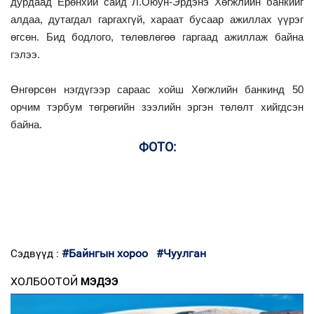
дурдаад Ерөнхий сайд Л.Оюун-Эрдэнэ Хөгжлийн банкийг
алдаа, дутагдал гаргахгүй, хараат бусаар ажиллах үүрэг
өгсөн. Бид бодлого, төлөвлөгөө гаргаад ажиллаж байна
гэлээ.
Өнгөрсөн нэгдүгээр сараас хойш Хөгжлийн банкинд 50
орчим тэрбум төгрөгийн зээлийн эргэн төлөлт хийгдсэн
байна.
ФОТО:
#Байнгын хороо
#Чуулган
Сэдвүүд :
ХОЛБООТОЙ
МЭДЭЭ