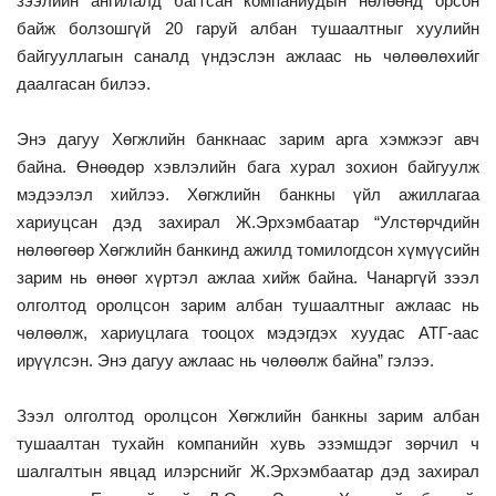
зээлийн ангилалд багтсан компаниудын нөлөөнд орсон
байж болзошгүй 20 гаруй албан тушаалтныг хуулийн
байгууллагын саналд үндэслэн ажлаас нь чөлөөлөхийг
даалгасан билээ.
Энэ дагуу Хөгжлийн банкнаас зарим арга хэмжээг авч
байна. Өнөөдөр хэвлэлийн бага хурал зохион байгуулж
мэдээлэл хийлээ. Хөгжлийн банкны үйл ажиллагаа
хариуцсан дэд захирал Ж.Эрхэмбаатар “Улстөрчдийн
нөлөөгөөр Хөгжлийн банкинд ажилд томилогдсон хүмүүсийн
зарим нь өнөөг хүртэл ажлаа хийж байна. Чанаргүй зээл
олголтод оролцсон зарим албан тушаалтныг ажлаас нь
чөлөөлж, хариуцлага тооцох мэдэгдэх хуудас АТГ-аас
ирүүлсэн. Энэ дагуу ажлаас нь чөлөөлж байна” гэлээ.
Зээл олголтод оролцсон Хөгжлийн банкны зарим албан
тушаалтан тухайн компанийн хувь эзэмшдэг зөрчил ч
шалгалтын явцад илэрснийг Ж.Эрхэмбаатар дэд захирал