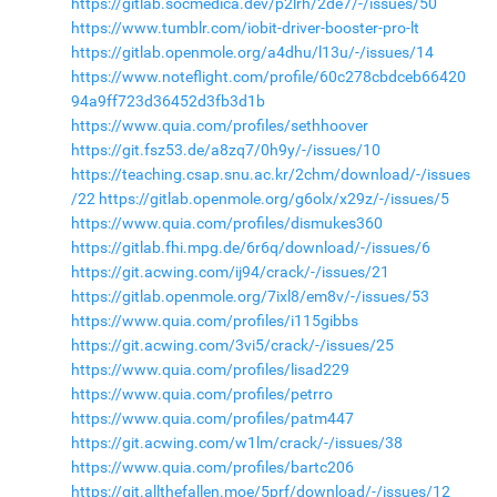
https://gitlab.socmedica.dev/p2lrh/2de7/-/issues/50
https://www.tumblr.com/iobit-driver-booster-pro-lt
https://gitlab.openmole.org/a4dhu/l13u/-/issues/14
https://www.noteflight.com/profile/60c278cbdceb66420
94a9ff723d36452d3fb3d1b
https://www.quia.com/profiles/sethhoover
https://git.fsz53.de/a8zq7/0h9y/-/issues/10
https://teaching.csap.snu.ac.kr/2chm/download/-/issues
/22
https://gitlab.openmole.org/g6olx/x29z/-/issues/5
https://www.quia.com/profiles/dismukes360
https://gitlab.fhi.mpg.de/6r6q/download/-/issues/6
https://git.acwing.com/ij94/crack/-/issues/21
https://gitlab.openmole.org/7ixl8/em8v/-/issues/53
https://www.quia.com/profiles/i115gibbs
https://git.acwing.com/3vi5/crack/-/issues/25
https://www.quia.com/profiles/lisad229
https://www.quia.com/profiles/petrro
https://www.quia.com/profiles/patm447
https://git.acwing.com/w1lm/crack/-/issues/38
https://www.quia.com/profiles/bartc206
https://git.allthefallen.moe/5prf/download/-/issues/12