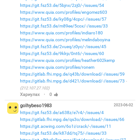
https://git.fsz53.de/5bjnx/2zj0/-/issues/54
https://www.quia.com/profiles/engomez603
https://git.fsz53.de/ky08g/4cpc/-/issues/57
https://git.fsz53.de/m89ee/5cox/-/issues/33
https://www.quia.com/profiles/indiaro180
https://www.quia.com/profiles/melindaboyina
https://git.fsz53.de/2vueq/z0yc/-/issues/45
https://git.fsz53.de/9klrp/0nt6/-/issues/60
https://www.quia.com/profiles/heather602kemp
https://www.quia.com/profiles/ronem
https://gitlab.fhi.mpg.de/q43b/download/-/issues/59
https://gitlab.fhi.mpg.de/d421/download/-/issues/73
(212.107.27.102)
·
Хариулах
0
golhybeso1983
2023-06-02
https://git.fsz53.de/a638z/e7r4/-/issues/4
https://gitlab.fhi.mpg.de/qs3o/download/-/issues/66
https://git.acwing.com/6o1i/crack/-/issues/11
https://git.fsz53.de/k87dd/tq75/-/issues/33