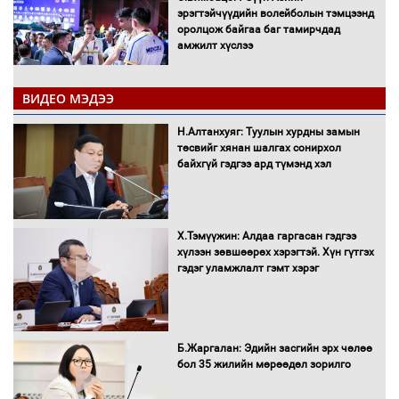
эрэгтэйчүүдийн волейболын тэмцээнд
оролцож байгаа баг тамирчдад
амжилт хүслээ
ВИДЕО МЭДЭЭ
Автобензин, дизель түлшний онцгой
Н.Алтанхуяг: Туулын хурдны замын
албан татварыг тэглэлээ
төсвийг хянан шалгах сонирхол
байхгүй гэдгээ ард түмэнд хэл
Х.Тэмүүжин: Алдаа гаргасан гэдгээ
Санхүүгийн хэмнэлтийн горимд эрүүл
хүлээн зөвшөөрөх хэрэгтэй. Хүн гүтгэх
мэндийн салбар хамаарахгүй
гэдэг уламжлалт гэмт хэрэг
Нөөцийн махны худалдаа,
Б.Жаргалан: Эдийн засгийн эрх чөлөө
борлуулалтыг нээлттэй ил тод
бол 35 жилийн мөрөөдөл зорилго
болгоно