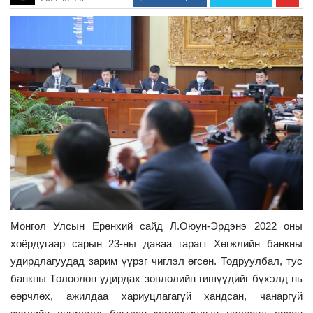
Монгол Улсын Ерөнхий сайд Л.Оюун-Эрдэнэ 2022 оны
хоёрдугаар сарын 23-ны даваа гарагт Хөгжлийн банкны
удирдлагуудад зарим үүрэг чиглэл өгсөн. Тодруулбал, тус
банкны Төлөөлөн удирдах зөвлөлийн гишүүдийг бүхэлд нь
өөрчлөх, ажилдаа хариуцлагагүй хандсан, чанаргүй