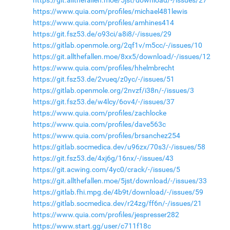
https://git.allthefallen.moe/5jst/download/-/issues/27
https://www.quia.com/profiles/michael481lewis
https://www.quia.com/profiles/amhines414
https://git.fsz53.de/o93ci/a8i8/-/issues/29
https://gitlab.openmole.org/2qf1v/m5cc/-/issues/10
https://git.allthefallen.moe/8xx5/download/-/issues/12
https://www.quia.com/profiles/hhelmbrecht
https://git.fsz53.de/2vueq/z0yc/-/issues/51
https://gitlab.openmole.org/2nvzf/i38n/-/issues/3
https://git.fsz53.de/w4lcy/6ov4/-/issues/37
https://www.quia.com/profiles/zachlocke
https://www.quia.com/profiles/dave563c
https://www.quia.com/profiles/brsanchez254
https://gitlab.socmedica.dev/u96zx/70s3/-/issues/58
https://git.fsz53.de/4xj6g/16nx/-/issues/43
https://git.acwing.com/4yc0/crack/-/issues/5
https://git.allthefallen.moe/5jst/download/-/issues/33
https://gitlab.fhi.mpg.de/4b9t/download/-/issues/59
https://gitlab.socmedica.dev/r24zg/ff6n/-/issues/21
https://www.quia.com/profiles/jespresser282
https://www.start.gg/user/c711f18c