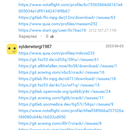
https://www.noteflight.com/profile/6c75365666d4167e4
005034e1df91442474f8b67
https://gitlab.fhi.mpg.de/j12m/download/-/issues/63
https://www.quia.com/profiles/maisam252
https://www.start.gg/user/0c1bac16
(212.107.27.119)
·
Хариулах
0
sylderwtergi1987
2023-06-03
https://www.quia.com/profiles/milove233
https://git.fsz53.de/cd53q/59tu/-/issues/61
https://git.allthefallen.moe/8o58/download/-/issues/1
https://git.acwing.com/v6u5/crack/-/issues/16
https://gitlab.fhi.mpg.de/o471/download/-/issues/18
https://git.fsz53.de/4o7zc/wf1q/-/issues/15
https://gitlab.openmole.org/qx6k8/jr4i/-/issues/24
https://git.acwing.com/fg6b/crack/-/issues/11
https://gitlab.socmedica.dev/6g57r/54qx/-/issues/9
https://www.noteflight.com/profile/6feef38f6bbaf37326a
f49080c044c1b032cd950
https://git.acwing.com/d9r7/crack/-/issues/8
https://www.quia.com/profiles/jenniferjenkins