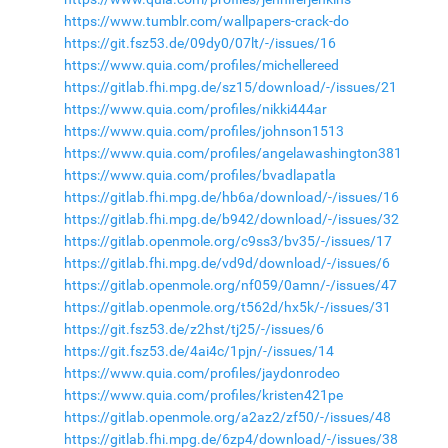
https://www.tumblr.com/wallpapers-crack-do
https://git.fsz53.de/09dy0/07lt/-/issues/16
https://www.quia.com/profiles/michellereed
https://gitlab.fhi.mpg.de/sz15/download/-/issues/21
https://www.quia.com/profiles/nikki444ar
https://www.quia.com/profiles/johnson1513
https://www.quia.com/profiles/angelawashington381
https://www.quia.com/profiles/bvadlapatla
https://gitlab.fhi.mpg.de/hb6a/download/-/issues/16
https://gitlab.fhi.mpg.de/b942/download/-/issues/32
https://gitlab.openmole.org/c9ss3/bv35/-/issues/17
https://gitlab.fhi.mpg.de/vd9d/download/-/issues/6
https://gitlab.openmole.org/nf059/0amn/-/issues/47
https://gitlab.openmole.org/t562d/hx5k/-/issues/31
https://git.fsz53.de/z2hst/tj25/-/issues/6
https://git.fsz53.de/4ai4c/1pjn/-/issues/14
https://www.quia.com/profiles/jaydonrodeo
https://www.quia.com/profiles/kristen421pe
https://gitlab.openmole.org/a2az2/zf50/-/issues/48
https://gitlab.fhi.mpg.de/6zp4/download/-/issues/38