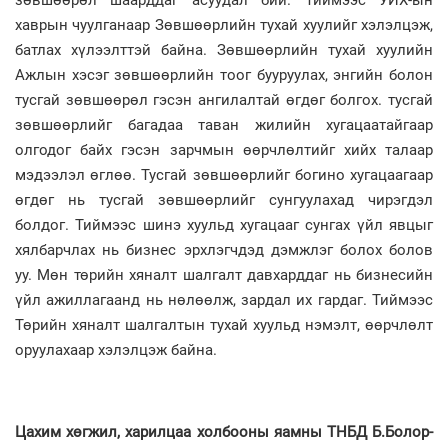
хаврын чуулганаар Зөвшөөрлийн тухай хуулийг хэлэлцэж,
батлах хүлээлттэй байна. Зөвшөөрлийн тухай хуулийн
Ажлын хэсэг зөвшөөрлийн тоог бууруулах, энгийн болон
тусгай зөвшөөрөл гэсэн ангилалтай өгдөг болгох. тусгай
зөвшөөрлийг багадаа таван жилийн хугацаатайгаар
олгодог байх гэсэн зарчмын өөрчлөлтийг хийх талаар
мэдээлэл өглөө. Тусгай зөвшөөрлийг богино хугацаагаар
өгдөг нь тусгай зөвшөөрлийг сунгуулахад чирэгдэл
болдог. Тиймээс шинэ хуульд хугацааг сунгах үйл явцыг
хялбарчлах нь бизнес эрхлэгчдэд дэмжлэг болох болов
уу. Мөн төрийн хяналт шалгалт давхарддаг нь бизнесийн
үйл ажиллагаанд нь нөлөөлж, зардал их гардаг. Тиймээс
Төрийн хяналт шалгалтын тухай хуульд нэмэлт, өөрчлөлт
оруулахаар хэлэлцэж байна.
Цахим хөгжил, харилцаа холбооны яамны ТНБД Б.Болор-