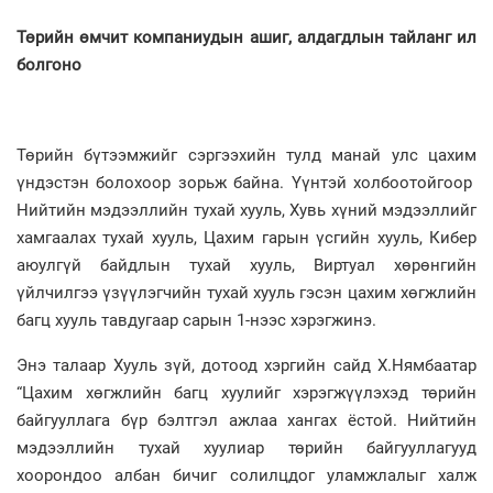
Төрийн өмчит компаниудын ашиг, алдагдлын тайланг ил
болгоно
Төрийн бүтээмжийг сэргээхийн тулд манай улс цахим
үндэстэн болохоор зорьж байна. Үүнтэй холбоотойгоор
Нийтийн мэдээллийн тухай хууль, Хувь хүний мэдээллийг
хамгаалах тухай хууль, Цахим гарын үсгийн хууль, Кибер
аюулгүй байдлын тухай хууль, Виртуал хөрөнгийн
үйлчилгээ үзүүлэгчийн тухай хууль гэсэн цахим хөгжлийн
багц хууль тавдугаар сарын 1-нээс хэрэгжинэ.
Энэ талаар Хууль зүй, дотоод хэргийн сайд Х.Нямбаатар
“Цахим хөгжлийн багц хуулийг хэрэгжүүлэхэд төрийн
байгууллага бүр бэлтгэл ажлаа хангах ёстой. Нийтийн
мэдээллийн тухай хуулиар төрийн байгууллагууд
хоорондоо албан бичиг солилцдог уламжлалыг халж