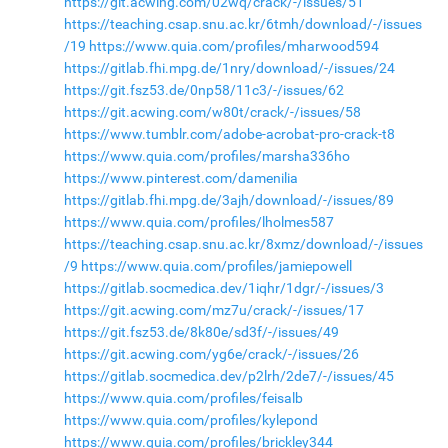
https://git.acwing.com/02wq/crack/-/issues/51
https://teaching.csap.snu.ac.kr/6tmh/download/-/issues
/19
https://www.quia.com/profiles/mharwood594
https://gitlab.fhi.mpg.de/1nry/download/-/issues/24
https://git.fsz53.de/0np58/11c3/-/issues/62
https://git.acwing.com/w80t/crack/-/issues/58
https://www.tumblr.com/adobe-acrobat-pro-crack-t8
https://www.quia.com/profiles/marsha336ho
https://www.pinterest.com/damenilia
https://gitlab.fhi.mpg.de/3ajh/download/-/issues/89
https://www.quia.com/profiles/lholmes587
https://teaching.csap.snu.ac.kr/8xmz/download/-/issues
/9
https://www.quia.com/profiles/jamiepowell
https://gitlab.socmedica.dev/1iqhr/1dgr/-/issues/3
https://git.acwing.com/mz7u/crack/-/issues/17
https://git.fsz53.de/8k80e/sd3f/-/issues/49
https://git.acwing.com/yg6e/crack/-/issues/26
https://gitlab.socmedica.dev/p2lrh/2de7/-/issues/45
https://www.quia.com/profiles/feisalb
https://www.quia.com/profiles/kylepond
https://www.quia.com/profiles/brickley344