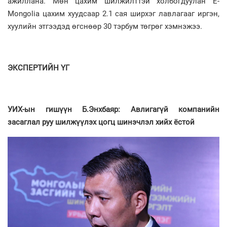
ажиллана. Мөн цахим шилжилттэй холбогдуулан E-
Mongolia цахим хуудсаар 2.1 сая ширхэг лавлагааг иргэн,
хуулийн этгээдэд өгснөөр 30 тэрбум төгрөг хэмнэжээ.
ЭКСПЕРТИЙН ҮГ
УИХ-ын гишүүн Б.Энхбаяр: Авлигагүй компанийн
засаглал руу шилжүүлэх цогц шинэчлэл хийх ёстой