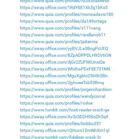
https://www.quia.com/profiles/ro345calderon
https://sway.office.com/1RdY6E1Xk3g1bKs5
https://www.quia.com/profiles/monicadavis180
https://www.quia.com/profiles/da149ortega
https://www.quia.com/profiles/s111vang
https://www.quia.com/profiles/rarellano611
https://www.quia.com/profiles/jaikerma
https://sway.office.com/yyBVJLe3BogPxUEQ
https://sway.office.com/BZpADPPDLH92V6GN
https://sway.office.com/djGr2ZUFWtUnsiQe
https://sway.office.com/WhiXwPDxF8E731NN
https://sway.office.com/MguXgbIc2560h5Bn
https://sway.office.com/2jyhveeiTxb53Rmq
https://www.quia.com/profiles/jorgerichardson
https://www.quia.com/profiles/wendycorral
https://www.quia.com/profiles/rodoe
https://www.tumblr.com/foxit-reader-crack-ge
https://sway.office.com/Av3zSD2H9SoDh5q9
https://www.quia.com/profiles/bobbu351
https://sway.office.com/rQHucs1DmNhXm1qI
https://www.tumblr.com/fidelizer-crack-3r