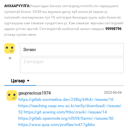
АНХААРУУЛГА:
Уншигчдын бичсэн сэтгэгдэлд mminfo.mn хариуцлага
хүлээхгүй болно. ХХЗХ-ны журмын дагуу зүй зохисгүй зарим үг,
хэллэгийг хязгаарласан тул ТА сэтгэгдэл бичихдээ хууль зүйн болон ёс
суртахууны хэм хэмжээг хүндэтгэнэ үү. Хэм хэмжээг зөрчсөн сэтгэгдлийг
админ устгах эрхтэй. Сэтгэгдэлтэй холбоотой санал гомдлыг
99998796
утсаар хүлээн авна.
Цагаар
gaupracicus1974
2023-06-04
https://gitlab.socmedica.dev/23l0q/k9h4/-/issues/10
https://teaching.csap.snu.ac.kr/eo3y/download/-/issues/
52
https://git.acwing.com/ft6o/crack/-/issues/14
https://gitlab.openmole.org/nf059/0amn/-/issues/50
https://www.quia.com/profiles/m417gibbs