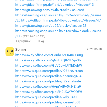
https://gitlab.fhi.mpg.de/1vid/download/-/issues/13
https://git.acwing.com/z94b/crack/-/issues/5
https://teaching.csap.snu.ac.kr/3mc5/download/-/issues
/28
https://gitlab.fhi.mpg.de/4bek/download/-/issues/47
https://git.acwing.com/uo65/crack/-/issues/52
https://teaching.csap.snu.ac.kr/q1cw/download/-/issues
/11
(212.107.27.135)
·
Хариулах
0
Зочин
2023-05-10
https://sway.office.com/EAnbErZPK4KSEu0g
https://sway.office.com/qNnBKQflZH7qu3la
https://sway.office.com/GJV5uv4JllTbDghW
https://www.quia.com/profiles/r264severson
https://www.quia.com/profiles/dberning484
https://www.quia.com/profiles/r299galante
https://sway.office.com/6AprY6Ry5kiNZnz9
https://sway.office.com/jxbISN9UGA7v9DFH
https://www.quia.com/profiles/kelly1390
https://www.quia.com/profiles/joernest508