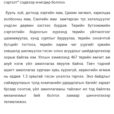
сэргэлт” сэдвээр өчигдөр боллоо.
Хууль зүй, дотоод хэргийн яам, Цахим хөгжил, харилцаа
холбооны яам, Сангийн яам хамтарсан тус хэлэлцүүлэг
үндсэн дөрвөн хэсгээс бүрдэв. Төрийн бүтээмжийн
сэргэлтийн бодлогын хүрээнд төрийн үйлчилгээг
цахимжуулах, хүнд суртлыг бууруулах, төрийн оновчтой
бүтцийг тогтоох, төрийн зарим чиг үүргийг хувийн
хэвшилд шилжүүлэх гэсэн олон асуудлыг шийдвэрлэхээр
зорьж байгаа юм. Улсын хэмжээнд 467 төрийн өмчит аж
ахуй нэгж үйл ажиллагаа явуулж байна. Гэвч тэдний
ашигт ажиллагаа зургаан хувь хүрэхгүй, хөрөнгийн өгөөж
нь ердөө 1.3 хувьтай гэсэн үнэлгээ гарчээ. Энэ байдлыг
сайжруулахын тулд компанийн удирдлагын багийг хараат
бусаар сонгож, үйл ажиллагааны тайланг ил тод байлгах
механизмыг бий болгох замаар шинэчлэхээр
төлөвлөжээ.