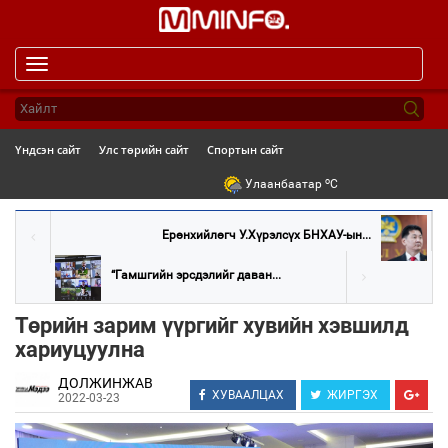
Toggle
navigation
Үндсэн сайт
Улс төрийн сайт
Спортын сайт
o
Улаанбаатар
C
Ерөнхийлөгч У.Хүрэлсүх БНХАУ-ын...
“Гамшгийн эрсдэлийг даван...
Төрийн зарим үүргийг хувийн хэвшилд
хариуцуулна
ДОЛЖИНЖАВ
ХУВААЛЦАХ
ЖИРГЭХ
2022-03-23