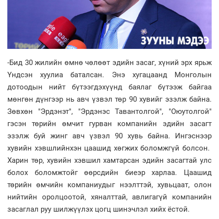
-Бид 30 жилийн өмнө чөлөөт эдийн засаг, хүний эрх ярьж
Үндсэн хуулиа баталсан. Энэ хугацаанд Монголын
дотоодын нийт бүтээгдэхүүнд баялаг бүтээж байгаа
мөнгөн дүнгээр нь авч үзвэл төр 90 хувийг эзэлж байна.
Зөвхөн "Эрдэнэт", "Эрдэнэс Тавантолгой", "Оюутолгой"
гэсэн төрийн өмчит гурван компанийн эдийн засагт
эзэлж буй жинг авч үзвэл 90 хувь байна. Ингэснээр
хувийн хэвшлийнхэн цаашид хөгжих боломжгүй болсон.
Харин төр, хувийн хэвшил хамтарсан эдийн засагтай улс
болох боломжтойг өөрсдийн биеэр харлаа. Цаашид
төрийн өмчийн компаниудыг нээлттэй, хувьцаат, олон
нийтийн оролцоотой, хяналттай, авлигагүй компанийн
засаглал руу шилжүүлэх цогц шинэчлэл хийх ёстой.