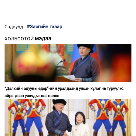
#Засгийн газар
Сэдвүүд :
ХОЛБООТОЙ
МЭДЭЭ
“Дэлхийн адууны өдөр”-ийн уралдаанд уясан хүлэг нь түрүүлж,
айрагдсан уяачдыг шагналаа