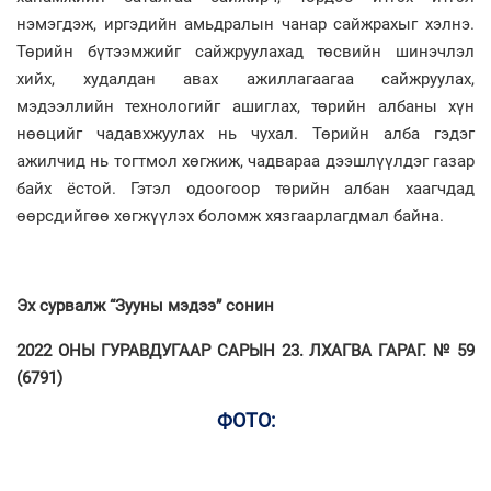
нэмэгдэж, иргэдийн амьдралын чанар сайжрахыг хэлнэ.
Төрийн бүтээмжийг сайжруулахад төсвийн шинэчлэл
хийх, худалдан авах ажиллагаагаа сайжруулах,
мэдээллийн технологийг ашиглах, төрийн албаны хүн
нөөцийг чадавхжуулах нь чухал. Төрийн алба гэдэг
ажилчид нь тогтмол хөгжиж, чадвараа дээшлүүлдэг газар
байх ёстой. Гэтэл одоогоор төрийн албан хаагчдад
өөрсдийгөө хөгжүүлэх боломж хязгаарлагдмал байна.
Эх сурвалж “Зууны мэдээ” сонин
2022 ОНЫ ГУРАВДУГААР САРЫН 23. ЛХАГВА ГАРАГ. № 59
(6791)
ФОТО: