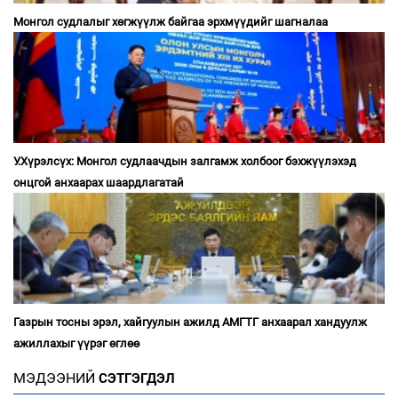
Монгол судлалыг хөгжүүлж байгаа эрхмүүдийг шагналаа
У.Хүрэлсүх: Монгол судлаачдын залгамж холбоог бэхжүүлэхэд
онцгой анхаарах шаардлагатай
Газрын тосны эрэл, хайгуулын ажилд АМГТГ анхаарал хандуулж
ажиллахыг үүрэг өглөө
МЭДЭЭНИЙ
СЭТГЭГДЭЛ