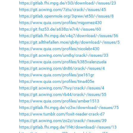
https://gitlab.fhi.mpg.de/r3i3/download/-/issues/23
https://git.acwing.com/7ztu/crack/-/issues/45
https://gitlab.openmole.org/3qrew/et50/-/issues/8
https://www.quia.com/profiles/migomez430
https://git.fsz53.de/a638z/e7r4/-/issues/60
https://gitlab.fhi.mpg.de/v4q7/download/-/issues/56
https://git.allthefallen.moe/qb4y/download/-/issues/5
https://www.quia.com/profiles/nicolebr430
https://git.acwing.com/um8q/crack/-/issues/33
https://www.quia.com/profiles/k385valenzuela
https://git.acwing.com/dn86/crack/-/issues/4
https://www.quia.com/profiles/joe161gr
https://www.quia.com/profiles/tina405e
https://git.acwing.com/7hvy/crack/-/issues/4
https://git.acwing.com/rb44/crack/-/issues/55
https://www.quia.com/profiles/amber1513
https://gitlab.fhi.mpg.de/vz3w/download/-/issues/75
https://www.tumblr.com/foxit-reader-crack-d7
https://git.acwing.com/zo2z/crack/-/issues/39
https://gitlab.fhi.mpg.de/1f4t/download/-/issues/13