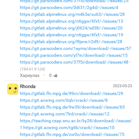
https://git.parscoders.com/37f5i/download/-/issues/25
https://git.parscoders.com/0dt31/2g4d/-/issues/4
https://gitlab.alpinelinux.org/m4k3e/xu63/-/issues/28
https://gitlab.alpinelinux.org/n6ggw/6fxf/-/issues/13
https://gitlab.alpinelinux.org/j0624/sd38/-/issues/20
https://gitlab.alpinelinux.org/n6ggw/6fxf/-/issues/19
https://gitlab.alpinelinux.org/l9jww/r2d9/-/issues/28
https://git.parscoders.com/1eyms/download/-/issues/57
https://git.parscoders.com/yl7in/download/-/issues/15
https://git.parscoders.com/37f5i/download/-/issues/48
(194.61.9.124)
·
Хариулах
0
Rhonda
2023-05-23
https://gitlab.fhi.mpg.de/99cv/download/-/issues/29
https://git.acwing.com/0qlv/crack/-/issues/8
https://gitlab.fhi.mpg.de/9w59/download/-/issues/65
https://git.acwing.com/7lrd/crack/-/issues/12
https://teaching.csap.snu.ac.kr/ky28/download/-/issues/
1
https://git.acwing.com/tg6b/crack/-/issues/10
https://gitlab.fhi.mpg.de/zw0o/download/-/issues/75