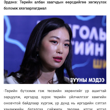
Эрдэнэ: Төрийн албан хаагчдын өөрсдийгөө хөгжүүлэх
боломж хязгаарлагдмал
-Төрийн бүтээмж гэж төсвийн хөрөнгийг үр ашигтай
зарцуулж, иргэдэд хүрэх төрийн үйлчилгээг хамгийн
оновчтой байдлаар хүргэж, үр дүнд нь иргэдийн сэтгэл
ханамжийн баталгаа сайжирч, төрдөө итгэх итгэл