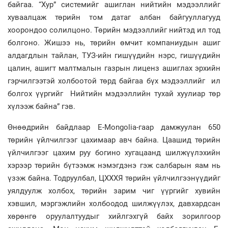
байгаа. “Хур” системийг ашиглан нийтийн мэдээллийг
хуваалцаж төрийн том датаг албан байгууллагууд
хоорондоо солилцоно. Төрийн мэдээллийг нийтэд ил тод
болгоно. Жишээ нь, төрийн өмчит компаниудын ашиг
алдагдлын тайлан, ТУЗ-ийн гишүүдийн нэрс, гишүүдийн
цалин, ашигт малтмалын газрын лиценз ашиглах эрхийн
гэрчилгээтэй холбоотой төрд байгаа бүх мэдээллийг ил
болгох үүргийг Нийтийн мэдээллийн тухай хуулиар төр
хүлээж байна” гэв.
Өнөөдрийн байдлаар E-Mongolia-гаар дамжуулан 650
төрийн үйлчилгээг цахимаар авч байна. Цаашид төрийн
үйлчилгээг цахим руу богино хугацаанд шилжүүлэхийн
хэрээр төрийн бүтээмж нэмэгдэнэ гэж салбарын яам нь
үзэж байна. Тодруулбал, ЦХХХЯ төрийн үйлчилгээнүүдийг
уялдуулж холбох, төрийн зарим чиг үүргийг хувийн
хэвшил, мэргэжлийн холбоодод шилжүүлэх, давхардсан
хөрөнгө оруулалтуудыг хийлгэхгүй байх зорилгоор