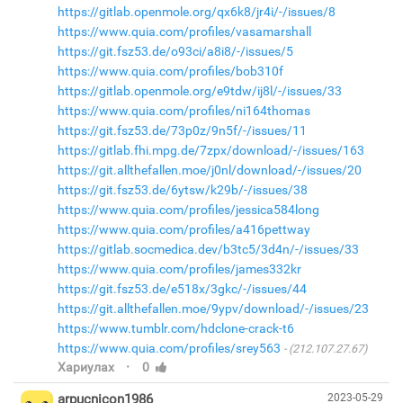
https://gitlab.openmole.org/qx6k8/jr4i/-/issues/8
https://www.quia.com/profiles/vasamarshall
https://git.fsz53.de/o93ci/a8i8/-/issues/5
https://www.quia.com/profiles/bob310f
https://gitlab.openmole.org/e9tdw/ij8l/-/issues/33
https://www.quia.com/profiles/ni164thomas
https://git.fsz53.de/73p0z/9n5f/-/issues/11
https://gitlab.fhi.mpg.de/7zpx/download/-/issues/163
https://git.allthefallen.moe/j0nl/download/-/issues/20
https://git.fsz53.de/6ytsw/k29b/-/issues/38
https://www.quia.com/profiles/jessica584long
https://www.quia.com/profiles/a416pettway
https://gitlab.socmedica.dev/b3tc5/3d4n/-/issues/33
https://www.quia.com/profiles/james332kr
https://git.fsz53.de/e518x/3gkc/-/issues/44
https://git.allthefallen.moe/9ypv/download/-/issues/23
https://www.tumblr.com/hdclone-crack-t6
https://www.quia.com/profiles/srey563
(212.107.27.67)
·
Хариулах
0
arpucnicon1986
2023-05-29