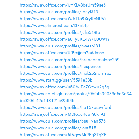
https://sway.office.com/jyYKLy8beUm59se6
https://www.quia.com/profiles/tonyl319
https://sway.office.com/WJrTto9XryRcNUVk
https://www.pinterest.com/i37nbfp
https://www.quia.com/profiles/julie549ta
https://sway.office.com/a01yuXE4W7C0OWIY
https://www.quia.com/profiles/bwest481
https://sway.office.com/UfFrsjjcm7adJmsc
https://www.quia.com/profiles/brandonmalone259
https://www.quia.com/profiles/hespencer
https://www.quia.com/profiles/nick252ramirez
https://www.start.gg/user/5591e33b
https://sway.office.com/u5CAJPeZGzwu2g5g
https://www.noteflight.com/profile/9b04b90033d6a3a34
be0206f42a143421e39df4b
https://www.quia.com/profiles/ha157crawford
https://sway.office.com/MDIoocRquPi8kTAt
https://www.quia.com/profiles/bsullivan576
https://www.quia.com/profiles/jont515
https://sway.office.com/6fVqyvAkREg3TqXF