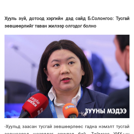
Хууль зүй, дотоод хэргийн дэд сайд Б.Солонгоо: Тусгай
зөвшөөрлийг таван жилээр олгодог болно
-Хуульд заасан тусгай зөвшөөрлөөс гадна нэмэлт тусгай
зөвшөөрөл шаарддаг асуудал бий. Тиймээс УИХ-ын