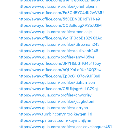
https://www.quia.com/profiles/johnhalpern
https://sway.office.com/Fa3QdBYC4dK2wVMU
https://sway.office.com/550EDNCBIxFY1Ne9
https://sway.office.com/QO8c8uugXVStoU3M
https://www.quia.com/profiles/monicaje
https://sway.office.com/WgKFOg6Bs829X3Ao
https://www.quia.com/profiles/tifreeman243
https://www.quia.com/profiles/sullivanb245
https://www.quia.com/profiles/amy485va
https://sway.office.com/JPYH6LGHG4b1t6oy
https://sway.office.com/hQLXsLa0Uz6XQZsw
https://sway.office.com/EpCcG1O7ov9JF3s0
https://www.quia.com/profiles/tiaharrison
https://sway.office.com/QBUkjngrAuLGZ9qj
https://www.quia.com/profiles/chworley
https://www.quia.com/profiles/jeaghetoni
https://www.quia.com/profiles/larryhs
https://www.tumblr.com/nitro-keygen-16
https://www.pinterest.com/kaymanjlynn
https://www.quia.com/profiles/jessicavelasquez481