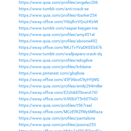
https://www.quia.com/profiles/angelav206
https://www.tumblr.com/anti-crack-se
https://www.quia.com/profiles/rbarker254
https://sway.office.com/YiSq8vrVQxzHfziW
https://www.tumblr.com/reaper-keygen-ms
https://www.quia.com/profiles/amy451el
https://www.quia.com/profiles/aboone492
https://sway.office.com/NKzTvYVaDKEE047k
https://www.tumblr.com/wallpapers-crack-dq
https://www.quia.com/profiles/edogilvie
https://www.quia.com/profiles/krblaine
https://www.pinterest.com/gbq8oia
https://sway.office.com/45FlAboiC9yHYjWG
https://www.quia.com/profiles/emily294miller
https://sway.office.com/EZzhibEfSnsnA7iO
https://sway.office.com/IU90bVT5r60TfsGI
https://www.quia.com/profiles/t567real
https://sway.office.com/MCzEfRZfWy6M9aza
https://www.quia.com/profiles/pantalone
https://www.quia.com/profiles/jasona253
https://sway.office.com/jW4n7qSlXUEDmdGy