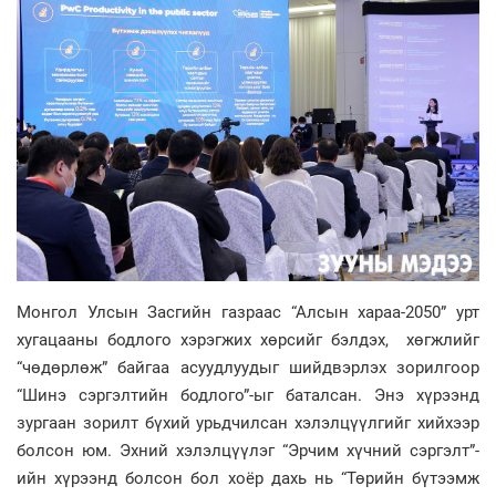
Монгол Улсын Засгийн газраас “Алсын хараа-2050” урт
хугацааны бодлого хэрэгжих хөрсийг бэлдэх, хөгжлийг
“чөдөрлөж” байгаа асуудлуудыг шийдвэрлэх зорилгоор
“Шинэ сэргэлтийн бодлого”-ыг баталсан. Энэ хүрээнд
зургаан зорилт бүхий урьдчилсан хэлэлцүүлгийг хийхээр
болсон юм. Эхний хэлэлцүүлэг “Эрчим хүчний сэргэлт”-
ийн хүрээнд болсон бол хоёр дахь нь “Төрийн бүтээмж