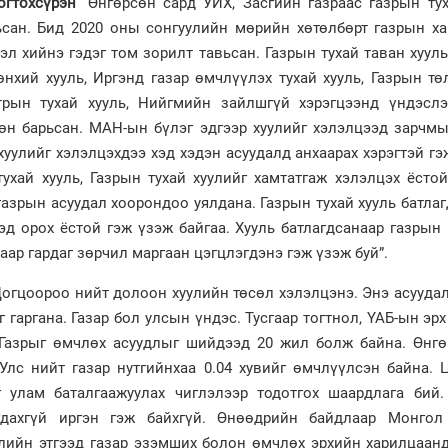
огтохсүрэн
“Өнгөрсөн сард УИХ, Засгийн газраас газрын тух
ьсан. Бид 2020 оны сонгуулийн мөрийн хөтөлбөрт газрын ха
эл хийнэ гэдэг том зорилт тавьсан. Газрын тухай таван хууль
өнхий хууль, Иргэнд газар өмчлүүлэх тухай хууль, Газрын т
стрын тухай хууль, Нийгмийн зайлшгүй хэрэгцээнд үндэслэ
гөн барьсан. МАН-ын бүлэг эдгээр хуулийг хэлэлцээд зарчм
хуулийг хэлэлцэхдээ хэд хэдэн асуудалд анхаарах хэрэгтэй гэ
тухай хууль, Газрын тухай хуулийг хамтатгаж хэлэлцэх ёсто
газрын асуудал хоорондоо уялдана. Газрын тухай хууль батла
эд орох ёстой гэж үзэж байгаа. Хууль батлагдсанаар газрын
аар гардаг зөрчил маргаан цэгцлэгдэнэ гэж үзэж буй”.
огцоороо нийт долоон хуулийн төсөл хэлэлцэнэ. Энэ асууда
 гаргана. Газар бол улсын үндэс. Тусгаар тогтнол, ҮАБ-ын эр
 Газрыг өмчлөх асуудлыг шийдээд 20 жил болж байна. Өнгө
лс нийт газар нутгийнхаа 0.04 хувийг өмчлүүлсэн байна. 
 улам баталгаажуулах чиглэлээр тодотгох шаардлага бий.
гдахгүй иргэн гэж байхгүй. Өнөөдрийн байдлаар Монго
уулийн этгээд газар эзэмших болон өмчлөх эрхийн харилцаан