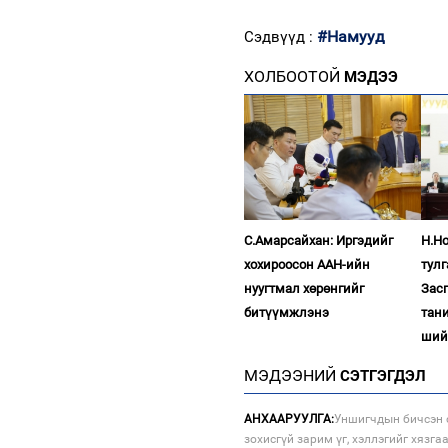
#Намууд
Сэдвүүд :
ХОЛБООТОЙ
МЭДЭЭ
С.Амарсайхан: Иргэдийг
Н.Н
хохироосон ААН-ийн
тул
нуугтмал хөрөнгийг
Зас
битүүмжлэнэ
тан
ший
МЭДЭЭНИЙ
СЭТГЭГДЭЛ
АНХААРУУЛГА:
Уншигчдын бичсэн с
зохисгүй зарим үг, хэллэгийг хязга