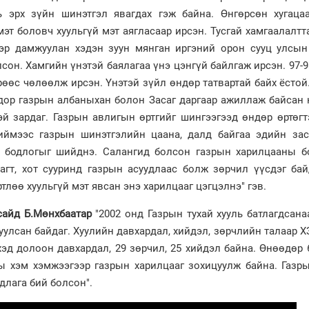
ь эрх зүйн шинэтгэл явагдах гэж байна. Өнгөрсөн хугаца
мэт боловч хуульгүй мэт аягласаар ирсэн. Тусгай хамгаалалтт
ээр дамжуулан хэдэн зуун мянган иргэний орон сууц улсын
лсон. Хамгийн үнэтэй баялагаа үнэ цэнгүй байлгаж ирсэн. 97-
рөөс чөлөөлж ирсэн. Үнэтэй зүйл өндөр татвартай байх ёстой
 дор газрын албаныхан болон Засаг даргаар ажиллаж байсан
эй зардаг. Газрын авлигын өртгийг шингээгээд өндөр өртөг
Тиймээс газрын шинэтгэлийн цаана, далд байгаа эдийн зас
ах бодлогыг шийднэ. Салангид болсон газрын харилцааны б
агт, хот сууринд газрын асуудлаас болж зөрчил үүсдэг бай
тлөө хуульгүй мэт явсан энэ харилцааг цэгцэлнэ" гэв.
сайд Б.Мөнхбаатар
"2002 онд Газрын тухай хууль батлагдсан
уулсан байдаг. Хуулийн давхардал, хийдэл, зөрчлийн талаар 
эд долоон давхардал, 29 зөрчил, 25 хийдэл байна. Өнөөдөр 
ны хэм хэмжээгээр газрын харилцааг зохицуулж байна. Газр
длага бий болсон".