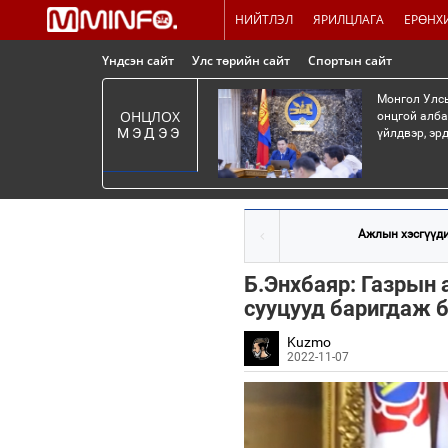
НИЙТЛЭЛ
ЯРИЛЦЛАГА
ЕРӨНХ
Үндсэн сайт
Улс төрийн сайт
Спортын сайт
Монгол Улсы
ОНЦЛОХ
онцгой алба
МЭДЭЭ
үйлдвэр, эр
Ажлын хэсгүүди
Б.Энхбаяр: Газрын 
сууцууд баригдаж 
Kuzmo
2022-11-07