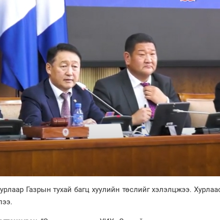
рлаар Газрын тухай багц хуулийн төслийг хэлэлцжээ. Хурлаа
лээ.