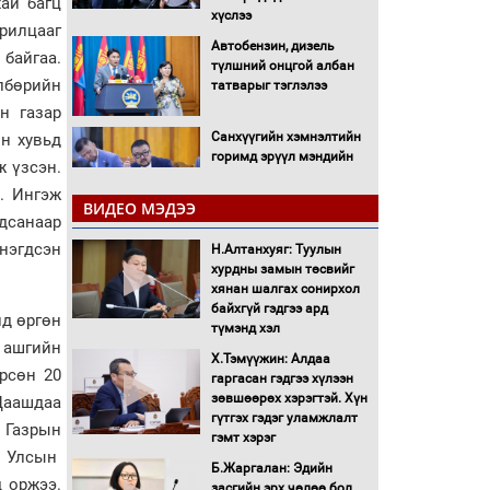
ай багц
хүслээ
рилцааг
Автобензин, дизель
 байгаа.
түлшний онцгой албан
өлбөрийн
татварыг тэглэлээ
н газар
Санхүүгийн хэмнэлтийн
ын хувьд
горимд эрүүл мэндийн
ж үзсэн.
салбар хамаарахгүй
й. Ингэж
ВИДЕО МЭДЭЭ
гдсанаар
Нөөцийн махны
худалдаа, борлуулалтыг
 нэгдсэн
Н.Алтанхуяг: Туулын
нээлттэй ил тод болгоно
хурдны замын төсвийг
хянан шалгах сонирхол
байхгүй гэдгээ ард
Монгол Улс “COP17”-д
лд өргөн
түмэнд хэл
“Тал хээрийн
х ашгийн
төлөвлөгөө”-гөө
Х.Тэмүүжин: Алдаа
рсөн 20
танилцуулна
гаргасан гэдгээ хүлээн
зөвшөөрөх хэрэгтэй. Хүн
Цаашдаа
16 төрлийн эмийг нэг эх
гүтгэх гэдэг уламжлалт
үүсвэрээс худалдан авах
 Газрын
гэмт хэрэг
журмыг баталлаа
л Улсын
Б.Жаргалан: Эдийн
д оржээ.
засгийн эрх чөлөө бол