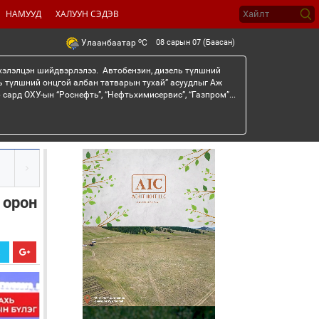
НАМУУД
ХАЛУУН СЭДЭВ
o
08 сарын 07 (Баасан)
Улаанбаатар
C
 хэлэлцэн шийдвэрлэлээ. Автобензин, дизель түлшний
ь түлшний онцгой албан татварын тухай” асуудлыг Аж
сард ОХУ-ын “Роснефть”, “Нефтьхимисервис”, “Газпром”...
 орон
Х