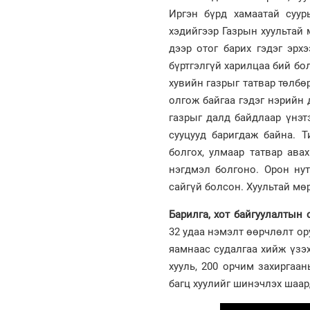
Иргэн бүрд хамаатай суур
хэдийгээр Газрын хуультай 
дээр отог барих гэдэг эрх
бүртгэлгүй харилцаа бий бо
хувийн газрыг татвар төлбө
олгож байгаа гэдэг нэрийн
газрыг далд байдлаар үнэт
сууцууд баригдаж байна. 
болгох, улмаар татвар ав
нэгдмэл болгоно. Орон нут
сайгүй болсон. Хуультай мөр
Барилга, хот байгуулалтын 
32 удаа нэмэлт өөрчлөлт ор
яамнаас судалгаа хийж үзэх
хууль, 200 орчим захиргаа
багц хуулийг шинэчлэх шаар