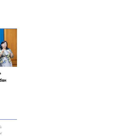
Аймгуудад баригдаж
буй ДЦС-ын төслийг
үргэлжүүлэх чиглэл
өглөө
Улсын хэмжээнд АИ-92
автобензиний 17
хоногийн нөөцтэй байна
Н.Номтойбаяр: Эрт
сэрэмжлүүлэх
ь
тогтолцоо, шинэ
технологи гамшгийн
бан
эрсдэлийг бууруулах гол
хөшүүрэг
“280 мянган тонн хагас
кокс, 180 мянган тонн
сайжруулсан түлшээр
өвлийг давна”
Г.Дамдинням: Газрын
й
тос боловсруулах
эг