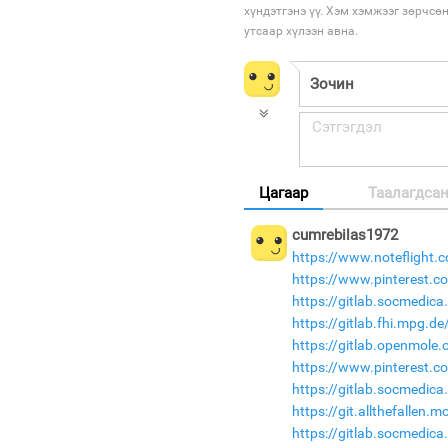
хүндэтгэнэ үү. Хэм хэмжээг зөрчсө
утсаар хүлээн авна.
Цагаар
Таалагдса
cumrebilas1972
https://www.notefligh
https://www.pinterest.c
https://gitlab.socmedica
https://gitlab.fhi.mpg.
https://gitlab.openmole
https://www.pinterest.
https://gitlab.socmedic
https://git.allthefallen
https://gitlab.socmedic