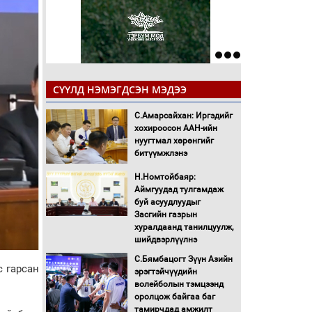
СҮҮЛД НЭМЭГДСЭН МЭДЭЭ
С.Амарсайхан: Иргэдийг
хохироосон ААН-ийн
нуугтмал хөрөнгийг
битүүмжлэнэ
Н.Номтойбаяр:
Аймгуудад тулгамдаж
буй асуудлуудыг
Засгийн газрын
хуралдаанд танилцуулж,
шийдвэрлүүлнэ
С.Бямбацогт Зүүн Азийн
с гарсан
эрэгтэйчүүдийн
волейболын тэмцээнд
оролцож байгаа баг
тамирчдад амжилт