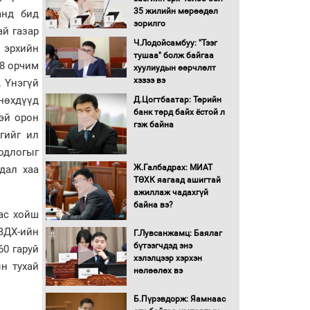
Бүх шатанд хэмнэлтийн
35 жилийн мөрөөдөл
анд бид
горимд шилжиж, найр
зорилго
наадам, зөвлөгөөн,
ай газар
гадаад томилолтыг
Ч.Лодойсамбуу: "Тээг
 эрхийн
хориглолоо
тушаа" болж байгаа
98 орчим
хуулиудын өөрчлөлт
Сайд нар төсвөө хэрхэн
хэзээ вэ
. Үнэгүй
зарцуулах вэ?
 нөхдүүд
Д.Цогтбаатар: Төрийн
банк төрд байх ёстой л
тэй орон
гэж байна
Засгийн газрын ээлжит
гийг ил
хуралдаан болж байна
одлогыг
Ж.Галбадрах: МИАТ
дал хаа
ТӨХК яагаад ашигтай
Автомашинд улсын
ажиллаж чадахгүй
дугаарын тэгш,
байна вэ?
аас хойш
сондгойгоор шатахуун
олгоно
ХЗДХ-ийн
Г.Лувсанжамц: Баялаг
бүтээгчдэд энэ
60 гаруй
Бага орлоготой
хэлэлцээр хэрхэн
иргэдийн орлогод
ын тухай
нөлөөлөх вэ
татвар ногдуулахгүй
байх эрх зүйн орчныг
Б.Пүрэвдорж: Яамнаас
бүрдүүллээ