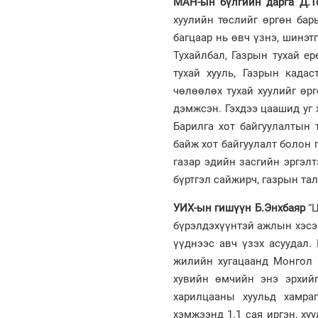
МАН-ын бүлгийн дарга Д.Т
хуулийн төслийг өргөн бар
багцаар нь өвч үзнэ, шинэтг
Тухайлбал, Газрын тухай ер
тухай хууль, Газрын када
чөлөөлөх тухай хуулийг өр
дэмжсэн. Гэхдээ цаашид уг 
Барилга хот байгуулалтын 
байж хот байгуулалт болон 
газар эдийн засгийн эргэлт
бүртгэл сайжирч, газрын тал
УИХ-ын гишүүн Б.Энхбаяр
“Ц
бүрэлдэхүүнтэй ажлын хэсэг
үүднээс авч үзэх асуудал.
жилийн хугацаанд Монгол У
хувийн өмчийн энэ эрхийг
харилцааны хуульд хамра
хэмжээнд 1.1 сая иргэн, х