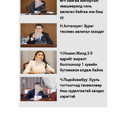
өгч байгаа импортын
Хөшөө бүтсэн түүхийг
зөвшөөрөлд чинь
өгүүлэх 7 баримт
авлигал байгаа юм биш
үү
Хөвсгөл нуурын лусыг
Н.Алтанхуяг: Зураг
тахих төрийн тахилгын
төслөөс авлигал эхэлдэг
ёслол боллоо
“Хар жагсаалт”-ын
Ч.Номин:Жилд 2-3
асуудлыг цэгцлэх
өдрийг амралт
чиглэлээр
болгосноор 1 хувийн
Монголбанкны
бүтээмжээ алдаж байна
удирдлагад 30 хоногийн
Ч.Лодойсамбуу: Хууль
хугацаатай үүрэг өглөө
тогтоогчид төсөөллөөр
Ерөнхий сайд Н.Учрал
биш судалгаатай хандах
олимпиадын хүрээнд
хэрэгтэй
гарсан зардлыг
шийдвэрлэж өгөхөөр
болов
Энэ намар 1-6 дугаар
ангийн хүүхдүүдэд
сургуулийн автобус
үйлчилнэ