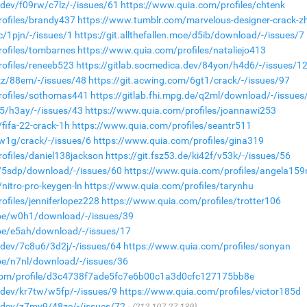
.dev/f09rw/c7lz/-/issues/61
https://www.quia.com/profiles/chtenk
rofiles/brandy437
https://www.tumblr.com/marvelous-designer-crack-z
4c/1pjn/-/issues/1
https://git.allthefallen.moe/d5ib/download/-/issues/7
rofiles/tombarnes
https://www.quia.com/profiles/nataliejo413
ofiles/reneeb523
https://gitlab.socmedica.dev/84yon/h4d6/-/issues/1
1kz/88em/-/issues/48
https://git.acwing.com/6gt1/crack/-/issues/97
rofiles/sothomas441
https://gitlab.fhi.mpg.de/q2ml/download/-/issues
s5/h3ay/-/issues/43
https://www.quia.com/profiles/joannawi253
fifa-22-crack-1h
https://www.quia.com/profiles/seantr511
rw1g/crack/-/issues/6
https://www.quia.com/profiles/gina319
ofiles/daniel138jackson
https://git.fsz53.de/ki42f/v53k/-/issues/56
de/5sdp/download/-/issues/60
https://www.quia.com/profiles/angela15
nitro-pro-keygen-ln
https://www.quia.com/profiles/tarynhu
ofiles/jenniferlopez228
https://www.quia.com/profiles/trotter106
n.moe/w0h1/download/-/issues/39
.moe/e5ah/download/-/issues/17
a.dev/7c8u6/3d2j/-/issues/64
https://www.quia.com/profiles/sonyan
.moe/n7nl/download/-/issues/36
.com/profile/d3c4738f7ade5fc7e6b00c1a3d0cfc127175bb8e
a.dev/kr7tw/w5fp/-/issues/9
https://www.quia.com/profiles/victor185d
a.dev/z7my9/48ze/-/issues/72
(212.107.27.139)