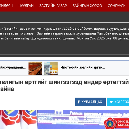
ИЙЛӨГЧ
ЧУУЛГАН
ЗАСГИЙН ГАЗАР
БАЙНГЫН ХОРОО
СОНГУУЛЬ
н Засгийн газрын ээлжит хуралдаан /2026.08.05/ болж, дараах асуудлуудыг
н татварыг тэглэлээ Засгийн газрын ээлжит хуралдаанд “Автобензин, дизел
дэс баялгийн сайд Г.Дамдинням танилцуулав. Монгол Улс 2026 оны 08 дугаар 
йн хуралдаан...
Ипотекийн зээлийн эргэн...
авлигын өртгийг шингээгээд өндөр өртөгтэй
байна
ХУВААЛЦАХ
ЖИРГЭ