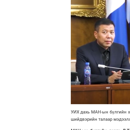
УИХ дахь МАН-ын бүлгийн ху
шийдвэрийн талаар мэдээл