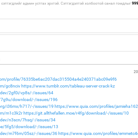
н сэтгэгдлийг админ устгах эрхтэй. Сэтгэгдэлтэй холбоотой санал гомдлыг
99
н
20
t.com/profile/76335be6ac207dac315504a4e240371abc09e9f6
om/gc8nciv
https://www.tumblr.com/tableau-server-crack-kz
.dev/2gf0i/vp8s/-/issues/64
de/7g9u/download/-/issues/196
.org/i36mx/h717/-/issues/19
https://www.quia.com/profiles/jamieha16
com/m1c3k2r
https://git.allthefallen.moe/r4fg/download/-/issues/10
a.dev/n3scn/7hsq/-/issues/34
.moe/5fg5/download/-/issues/13
a.dev/m7f6m/05sz/-/issues/36
https://www.quia.com/profiles/emmetc4