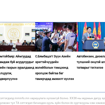
омтойбаяр: Аймгуудад
С.Бямбацогт Зүүн Азийн
Автобензин, дизел
гамдаж буй асуудлуудыг
эрэгтэйчүүдийн
түлшний онцгой ал
гийн газрын хуралдаанд
волейболын тэмцээнд
татварыг тэглэлээ
илцуулж,
оролцож байгаа баг
двэрлүүлнэ
тамирчдад амжилт хүслээ
этгэгдэлд mminfo.mn хариуцлага хүлээхгүй болно. ХХЗХ-ны журмын дагуу зү
арласан тул ТА сэтгэгдэл бичихдээ хууль зүйн болон ёс суртахууны хэм хэмжэ