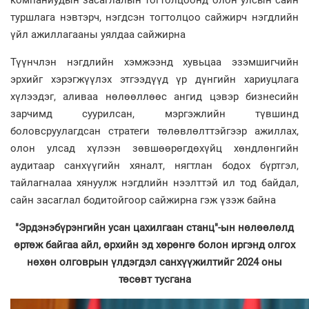
компаниудын засаглалын тогтолцоонд олон улсын сайн
туршлага нэвтэрч, нэгдсэн тогтолцоо сайжирч нэгдлийн
үйл ажиллагааны уялдаа сайжирна
Түүнчлэн нэгдлийн хэмжээнд хувьцаа эзэмшигчийн
эрхийг хэрэгжүүлэх этгээдүүд үр дүнгийн хариуцлага
хүлээдэг, аливаа нөлөөллөөс ангид цэвэр бизнесийн
зарчимд суурилсан, мэргэжлийн түвшинд
боловсруулагдсан стратеги төлөвлөлттэйгээр ажиллах,
олон улсад хүлээн зөвшөөрөгдөхүйц хөндлөнгийн
аудитаар санхүүгийн хяналт, нягтлан бодох бүртгэл,
тайлагналаа хянуулж нэгдлийн нээлттэй ил тод байдал,
сайн засаглал бодитойгоор сайжирна гэж үзэж байна
"Эрдэнэбүрэнгийн усан цахилгаан станц"-ын нөлөөлөлд
өртөж байгаа айл, өрхийн эд хөрөнгө болон иргэнд олгох
нөхөн олговрын үлдэгдэл санхүүжилтийг 2024 оны
төсөвт тусгана