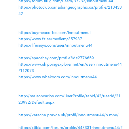
https://forum.fluig.com/users/37232/innoutmenu44
https://photoclub.canadiangeographic.ca/profile/213433
42
https://buymeacoffee.com/innoutmenul
https://www.fz.se/medlem/357937
https://lifeinsys.com/user/innoutmenu44
https://spacehey.com/profile?id=2776659
https://www.shippingexplorer.net/en/user/innoutmenu44
/112073
https://www.whakoom.com/innoutmenu44
http://maisoncarlos.com/UserProfile/tabid/42/userId/21
23992/Default.aspx
https://varecha.pravda.sk/profil/innoutmenu44/o-mne/
https://xtibia.com/forum/profile/448331-innoutmenu44/?