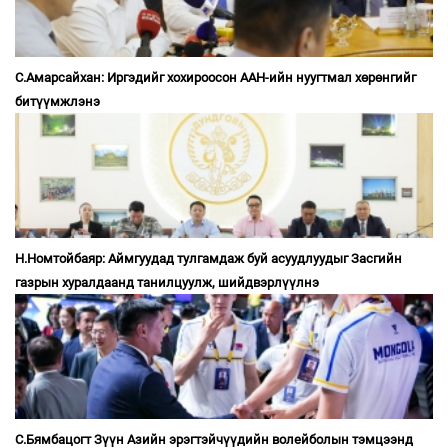
С.Амарсайхан: Иргэдийг хохироосон ААН-ийн нуугтмал хөрөнгийг
битүүмжлэнэ
Н.Номтойбаяр: Аймгуудад тулгамдаж буй асуудлуудыг Засгийн
газрын хуралдаанд танилцуулж, шийдвэрлүүлнэ
С.Бямбацогт Зүүн Азийн эрэгтэйчүүдийн волейболын тэмцээнд