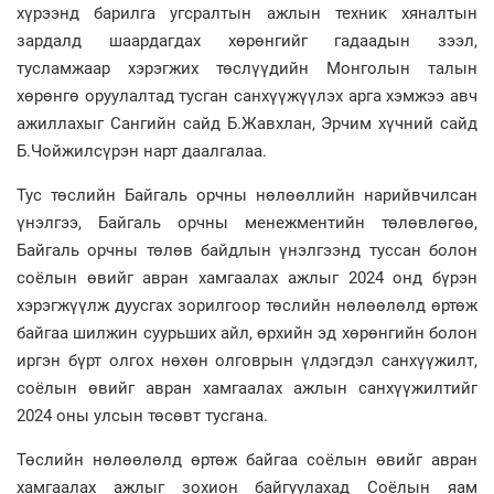
хүрээнд барилга угсралтын ажлын техник хяналтын
зардалд шаардагдах хөрөнгийг гадаадын зээл,
тусламжаар хэрэгжих төслүүдийн Монголын талын
хөрөнгө оруулалтад тусган санхүүжүүлэх арга хэмжээ авч
ажиллахыг Сангийн сайд Б.Жавхлан, Эрчим хүчний сайд
Б.Чойжилсүрэн нарт даалгалаа.
Тус төслийн Байгаль орчны нөлөөллийн нарийвчилсан
үнэлгээ, Байгаль орчны менежментийн төлөвлөгөө,
Байгаль орчны төлөв байдлын үнэлгээнд туссан болон
соёлын өвийг авран хамгаалах ажлыг 2024 онд бүрэн
хэрэгжүүлж дуусгах зорилгоор төслийн нөлөөлөлд өртөж
байгаа шилжин суурьших айл, өрхийн эд хөрөнгийн болон
иргэн бүрт олгох нөхөн олговрын үлдэгдэл санхүүжилт,
соёлын өвийг авран хамгаалах ажлын санхүүжилтийг
2024 оны улсын төсөвт тусгана.
Төслийн нөлөөлөлд өртөж байгаа соёлын өвийг авран
хамгаалах ажлыг зохион байгуулахад Соёлын яам