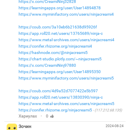
https://x.com/CreamiNinj32828
https://learningapps.org/user/User14894878
https://www.myminifactory.com/users/ninjacreami4
https://coub.com/3a10eb6b21638d95926f
https://app.roll20.net/users/13765689/ninja-c
https://www.metal-archives.com/users/ninjacreami4
https://conifer.rhizome.org/ninjacreami4
https://hashnode.com/@ninjacreami5
https://chart-studio.plotly.com/~ninjacreami5
https://x.com/CreamiNinj97880
https://learningapps.org/user/User14895350
https://www.myminifactory.com/users/ninjacreami5
https://coub.com/4d9a52d7077422e5b597
https://app.roll20.net/users/13830390/ninja-c
https://www.metal-archives.com/users/ninjacreami5
https://conifer.rhizome.org/ninjacreami5
(117.212.68.135)
·
Хариулах
0
Зочин
2024-08-24