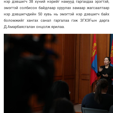
нэр дэвшигч 38 хүний нэрийг намууд гаргахдаа эрэгтэй,
эмэгтэй солбисон байдлаар оруулах замаар жагсаалтаар
нэр дэвшигчдийн 50 хувь нь эмэгтэй нэр дэвшигч байх
боломжийг хангах санал гаргалаа гэж ЗГХЭГ-ын дарга
Д.Амарбаясгалан онцолж ярилаа.