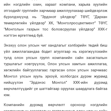
ийн нэгдлийн охин, хараат компани, харьяа хуулийн
этгээдийг группийн зарчмаар ажиллуулахаар шийдвэрлэж
бүрэлдэхүүнд нь “Эрдэнэт үйлдвэр” ТӨҮГ, “Дархан
төмөрлөгийн үйлдвэр” ХК, “Монголросцветмент” ТӨҮГ,
“Монголын газрын тос боловсруулах үйлдвэр” ХХК-г
нэгтгэн өргөтгөөд буй.
Энэхүү олон улсын чиг хандлагыг хэлбэрийн төдий биш
үйл ажиллагаандаа бодит агуулгаар нь хэрэгжүүлэхийн
тулд олон улсын групп компанийн сайн засаглалын
туршлагыг нэвтрүүлэх, Олон улсын хамтын ажиллагаа,
хөгжлийн байгууллагаас гаргасан олон улсын зарчмаас
Монгол улсын хууль эрхзүй, холбогдох дүрэм журамд
нийцүүлэн “Эрдэнэс Монгол” ХХК-ийн дүрэмд
өөрчлөлтүүдийг үе шаттайгаар оруулах шаардлага байгаа
юм.
Компанийн дүрэмд өөрчлөлт орсноор нэгдлийн