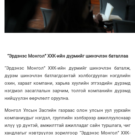
“Эрдэнэс Монгол” ХХК-ийн дүрмийг шинэчлэн баталлаа
“Эрдэнэс Монгол” ХХК-ийн дүрмийг шинэчлэн баталж,
дүрэм шинэчлэн батлагдсантай холбогдуулан нэгдлийн
охин, хараат компани, харьяа хуулийн этгээдийн дүрэмд
нэгдмэл засаглалын зарчим, толгой компанийн дүрэмд
нийцүүлэн өөрчлөлт оруулна.
Монгол Улсын Засгийн газраас олон улсын уул уурхайн
компаниудыг нэгдэл, группийн хэлбэрээр ажиллуулснаар
илүү үр дүнтэй, амжилттай ажилладаг сайн туршлага, чиг
хандлагыг нэвтрүүлэх зорилгоор “Эрдэнэс Монгол” ХХК-