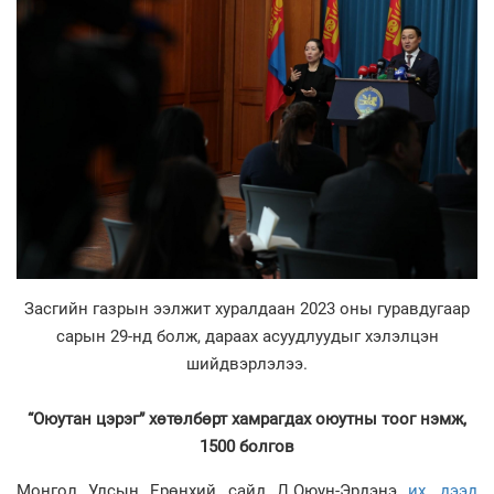
Засгийн газрын ээлжит хуралдаан 2023 оны гуравдугаар
сарын 29-нд болж, дараах асуудлуудыг хэлэлцэн
шийдвэрлэлээ.
“Оюутан цэрэг” хөтөлбөрт хамрагдах оюутны тоог нэмж,
1500 болгов
Монгол Улсын Ерөнхий сайд Л.Оюун-Эрдэнэ
их, дээд