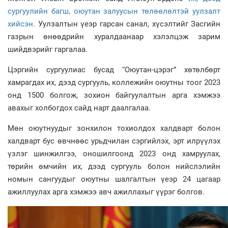
сургуулийн багш, оюутан залуусын төлөөлөлтэй уулзалт
хийсэн.
Уулзалтын үеэр гарсан санал, хүсэлтийг Засгийн
газрын өнөөдрийн хуралдаанаар хэлэлцэж зарим
шийдвэрийг гаргалаа.
Цэргийн сургуулиас бусад “Оюутан-цэрэг” хөтөлбөрт
хамрагдах их, дээд сургууль, коллежийн оюутны тоог 2023
онд 1500 болгож, зохион байгуулалтын арга хэмжээ
авахыг холбогдох сайд нарт даалгалаа.
Мөн оюутнуудыг зонхилон тохиолдох халдварт болон
халдварт бус өвчнөөс урьдчилан сэргийлэх, эрт илрүүлэх
үзлэг шинжилгээ, оношилгоонд 2023 онд хамруулах,
төрийн өмчийн их, дээд сургууль болон нийслэлийн
номын сангуудыг оюутны шалгалтын үеэр 24 цагаар
ажиллуулах арга хэмжээ авч ажиллахыг үүрэг болгов.