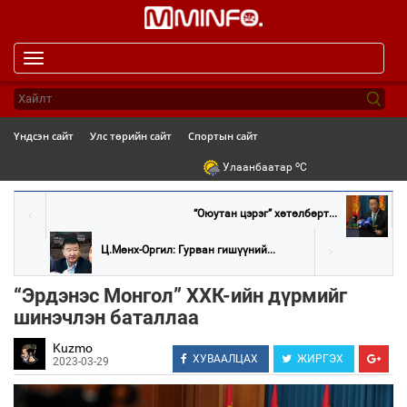
Toggle
navigation
Үндсэн сайт
Улс төрийн сайт
Спортын сайт
o
Улаанбаатар
C
“Оюутан цэрэг” хөтөлбөрт...
Ц.Мөнх-Оргил: Гурван гишүүний...
“Эрдэнэс Монгол” ХХК-ийн дүрмийг
шинэчлэн баталлаа
Kuzmo
ХУВААЛЦАХ
ЖИРГЭХ
2023-03-29