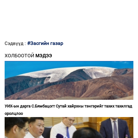
#Засгийн газар
Сэдвүүд :
ХОЛБООТОЙ
МЭДЭЭ
УИХ-ын дарга С.Бямбацогт Сутай хайрхны тэнгэрийг тахих тахилгад
оролцлоо