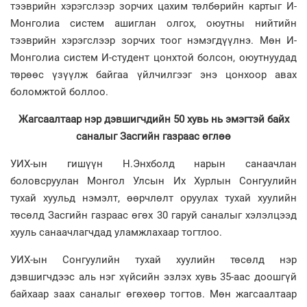
тээврийн хэрэгслээр зорчих цахим төлбөрийн картыг И-
Монголиа систем ашиглан олгох, оюутны нийтийн
тээврийн хэрэгслээр зорчих тоог нэмэгдүүлнэ. Мөн И-
Монголиа систем И-студент цонхтой болсон, оюутнуудад
төрөөс үзүүлж байгаа үйлчилгээг энэ цонхоор авах
боломжтой боллоо.
Жагсаалтаар нэр дэвшигчдийн 50 хувь нь эмэгтэй байх
саналыг Засгийн газраас өглөө
УИХ-ын гишүүн Н.Энхболд нарын санаачлан
боловсруулан Монгол Улсын Их Хурлын Сонгуулийн
тухай хуульд нэмэлт, өөрчлөлт оруулах тухай хуулийн
төсөлд Засгийн газраас өгөх 30 гаруй саналыг хэлэлцээд
хууль санаачлагчдад уламжлахаар тогтлоо.
УИХ-ын Сонгуулийн тухай хуулийн төсөлд нэр
дэвшигчдээс аль нэг хүйсийн эзлэх хувь 35-аас доошгүй
байхаар заах саналыг өгөхөөр тогтов. Мөн жагсаалтаар