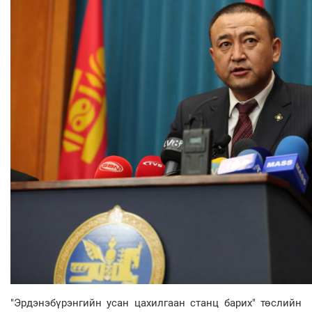
"Эрдэнэбүрэнгийн усан цахилгаан станц барих" төслийн