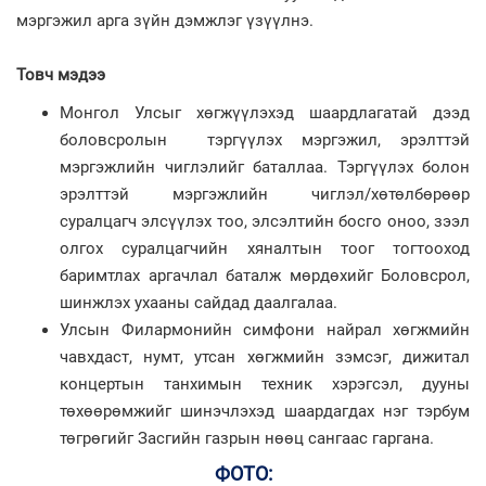
мэргэжил арга зүйн дэмжлэг үзүүлнэ.
Товч мэдээ
Монгол Улсыг хөгжүүлэхэд шаардлагатай дээд
боловсролын тэргүүлэх мэргэжил, эрэлттэй
мэргэжлийн чиглэлийг баталлаа. Тэргүүлэх болон
эрэлттэй мэргэжлийн чиглэл/хөтөлбөрөөр
суралцагч элсүүлэх тоо, элсэлтийн босго оноо, зээл
олгох суралцагчийн хяналтын тоог тогтооход
баримтлах аргачлал баталж мөрдөхийг Боловсрол,
шинжлэх ухааны сайдад даалгалаа.
Улсын Филармонийн симфони найрал хөгжмийн
чавхдаст, нумт, утсан хөгжмийн зэмсэг, дижитал
концертын танхимын техник хэрэгсэл, дууны
төхөөрөмжийг шинэчлэхэд шаардагдах нэг тэрбум
төгрөгийг Засгийн газрын нөөц сангаас гаргана.
ФОТО: