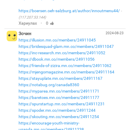
https://boersen.oeh-salzburg.at/author/innoutmenu44/
(117.207.53.144)
·
Хариулах
0
Зочин
2024-08-23
https://illusion.mn.co/members/24911045
https://bridesquad-glam.mn.co/members/24911047
https://inc-research.mn.co/members/24911052
https://dbook.mn.co/members/24911056
https://friends-of-zizira.mn.co/members/24911062
https://mjengomagazine.mn.co/members/24911164
https://stayuplate.mn.co/members/24911167
https://notabug.org/canada8360
https://myparea.mn.co/members/24911171
https://baretoes.mn.co/members/24911177
https://spurstartup.mn.co/members/24911231
https://spoder.mn.co/members/24911244
https://skouting.mn.co/members/24911254
https://encourage-youth-ministry-
uganda.mn.co/members/24911238