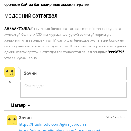
оролцож байгаа баг тамирчдад амжилт хүслээ
МЭДЭЭНИЙ
СЭТГЭГДЭЛ
АНХААРУУЛГА:
Уншигчдын бичсэн сэтгэгдэлд mminfo.mn хариуцлага
хүлээхгүй болно. ХХЗХ-ны журмын дагуу зүй зохисгүй зарим үг,
хэллэгийг хязгаарласан тул ТА сэтгэгдэл бичихдээ хууль зүйн болон ёс
суртахууны хэм хэмжээг хүндэтгэнэ үү. Хэм хэмжээг зөрчсөн сэтгэгдлийг
админ устгах эрхтэй. Сэтгэгдэлтэй холбоотой санал гомдлыг
99998796
утсаар хүлээн авна.
Цагаар
Зочин
2024-08-30
https://hashnode.com/@ninjacreami
https://chart-studio.plotly.com/~ninjacreami