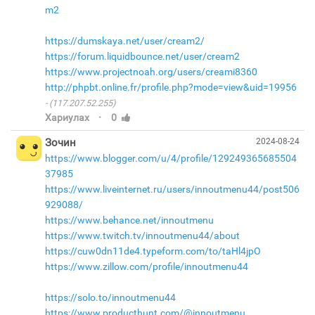
m2
https://dumskaya.net/user/cream2/
https://forum.liquidbounce.net/user/cream2
https://www.projectnoah.org/users/creami8360
http://phpbt.online.fr/profile.php?mode=view&uid=19956
(117.207.52.255)
·
Хариулах
0
Зочин
2024-08-24
https://www.blogger.com/u/4/profile/129249365685504
37985
https://www.liveinternet.ru/users/innoutmenu44/post506
929088/
https://www.behance.net/innoutmenu
https://www.twitch.tv/innoutmenu44/about
https://cuw0dn11de4.typeform.com/to/taHl4jpO
https://www.zillow.com/profile/innoutmenu44
https://solo.to/innoutmenu44
https://www.producthunt.com/@innoutmenu