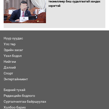
төсөөллөөр биш судалгаатай хандах
хэрэгтэй
Автомашинд улсын дугаарын тэгш,
сондгойгоор шатахуун олгоно
Нүүр хуудас
Улс төр
Бага орлоготой иргэдийн орлогод
Эдийн засаг
татвар ногдуулахгүй байх эрх зүйн
Үзэл бодол
орчныг бүрдүүллээ
Нийгэм
Дэлхий
Спорт
Энтертайнмент
Хөшөө бүтсэн түүхийг өгүүлэх 7
баримт
Бидний тухай
Редакцийн бодлого
Сурталчилгаа байршуулах
Холбоо барих
Хөвсгөл нуурын лусыг тахих төрийн