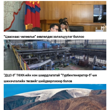
“Цааснаас чөлөөлье” зөвлөлдөх хэлэлцүүлэг боллоо
"ДЦС-3” ТӨХК-ийн нэн шаардлагатай “Турбингенератор-5”-ын
шинэчлэлийн төсвийг шийдвэрлэхээр болов