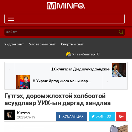
Toggle
navigation
Үндсэн сайт
Улс төрийн сайт
Спортын сайт
o
Улаанбаатар
C
Ц.Оюунгэрэл Дээд шүүхэд ханджээ
Н.Учрал: Иргэд киоск машинаар...
Гүтгэх, доромжлохтой холбоотой
асуудлаар УИХ-ын даргад хандлаа
Kuzmo
ХУВААЛЦАХ
ЖИРГЭХ
2023-09-19