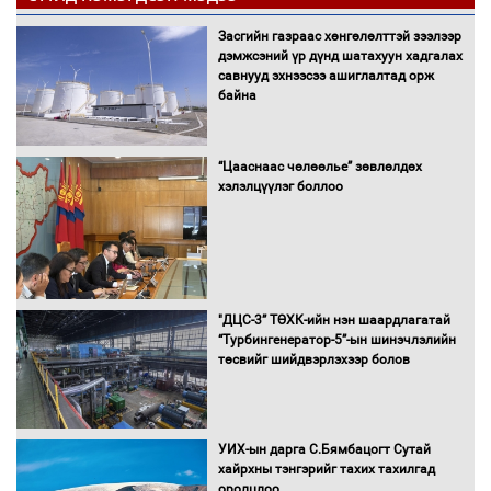
Засгийн газраас хөнгөлөлттэй зээлээр
дэмжсэний үр дүнд шатахуун хадгалах
савнууд эхнээсээ ашиглалтад орж
байна
“Цааснаас чөлөөлье” зөвлөлдөх
хэлэлцүүлэг боллоо
"ДЦС-3” ТӨХК-ийн нэн шаардлагатай
“Турбингенератор-5”-ын шинэчлэлийн
төсвийг шийдвэрлэхээр болов
УИХ-ын дарга С.Бямбацогт Сутай
хайрхны тэнгэрийг тахих тахилгад
оролцлоо