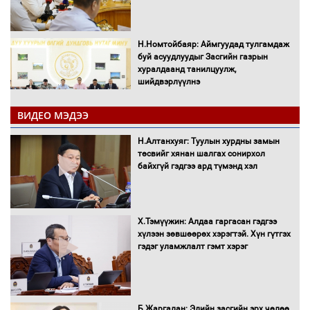
Н.Номтойбаяр: Аймгуудад тулгамдаж
буй асуудлуудыг Засгийн газрын
хуралдаанд танилцуулж,
шийдвэрлүүлнэ
ВИДЕО МЭДЭЭ
С.Бямбацогт Зүүн Азийн
эрэгтэйчүүдийн волейболын тэмцээнд
Н.Алтанхуяг: Туулын хурдны замын
оролцож байгаа баг тамирчдад
төсвийг хянан шалгах сонирхол
амжилт хүслээ
байхгүй гэдгээ ард түмэнд хэл
Х.Тэмүүжин: Алдаа гаргасан гэдгээ
Автобензин, дизель түлшний онцгой
хүлээн зөвшөөрөх хэрэгтэй. Хүн гүтгэх
албан татварыг тэглэлээ
гэдэг уламжлалт гэмт хэрэг
Санхүүгийн хэмнэлтийн горимд эрүүл
Б.Жаргалан: Эдийн засгийн эрх чөлөө