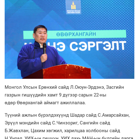
Монгол Улсын Ерөнхий сайд Л.Оюун-Эрдэнэ, Засгийн
газрын гишүүдийн хамт 9 дүгээр сарын 22-ны
өдөр Өвөрхангай аймагт ажиллалаа.
Түүний ажлын бүрэлдэхүүнд Шадар сайд С.Амарсайхан,
Эрүүл мэндийн сайд С.Чинзориг, Сангийн сайд
Б.Жавхлан, Цахим хөгжил, харилцаа холбооны сайд
Н.Учрал, УИХ-ын гишүүн, УИХ дахь МАН-ын бүлгийн дарга