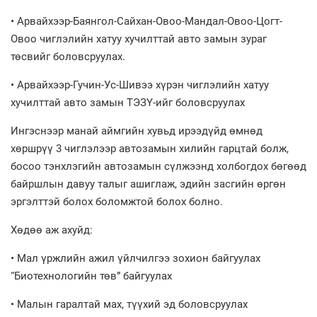
• Арвайхээр-Баянгол-Сайхан-Овоо-Мандал-Овоо-Цогт-
Овоо чиглэлийн хатуу хучилттай авто замын зураг
төсвийг боловсруулах.
• Арвайхээр-Гучин-Ус-Шивээ хүрэн чиглэлийн хатуу
хучилттай авто замын ТЭЗҮ-ийг боловсруулах
Ингэснээр манай аймгийн хувьд ирээдүйд өмнөд
хөршрүү 3 чиглэлээр автозамын хилийн гарцтай болж,
босоо тэнхлэгийн автозамын сүлжээнд холбогдох бөгөөд
байршлын давуу талыг ашиглаж, эдийн засгийн өргөн
эргэлттэй болох боломжтой болох болно.
Хөдөө аж ахуйд:
• Мал үржлийн ажил үйлчилгээ зохион байгуулах
“Биотехнологийн төв” байгуулах
• Малын гаралтай мах, түүхий эд боловсруулах