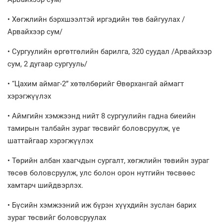
• Хөгжлийн бэрхшээлтэй иргэдийн төв байгуулах /
Арвайхээр сум/
• Сургуулийн өргөтгөлийн барилга, 320 суудал /Арвайхээр
сум, 2 дугаар сургууль/
• “Цахим аймаг-2” хөтөлбөрийг Өвөрхангай аймагт
хэрэгжүүлэх
• Аймгийн хэмжээнд нийт 8 сургуулийн гадна биеийн
тамирын талбайн зураг төсвийг боловсруулж, үе
шаттайгаар хэрэгжүүлэх
• Төрийн албан хаагчдын сургалт, хөгжлийн төвийн зураг
төсөв боловсруулж, улс болон орон нутгийн төсвөөс
хамтарч шийдвэрлэх.
• Бүсийн хэмжээний иж бүрэн хүүхдийн зуслан барих
зураг төсвийг боловсруулах