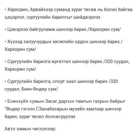
• Хархорин, Арвайхээр суманд зураг төсөв нь бэлэн байгаа
цэцэрлэг, сургуулийн барилгыг шийдвэрлэх
• Цэвэрлэх байгууламж шинээр барих /Хархорин сум/
• Хүүхэд залуучуудын хөгжлийн ордон шинээр барих /
Хархорин сум/
• Сургуулийн барилга өргөтгөл шинээр барих /320 суудал,
Хархорин сум/
• Сургуулийн барилга, спорт заал шинээр барих /320
суудал, Баян-Өндөр сум/
• Есөнзүйл сумын Засаг даргын тамгын газрын байрыг
“Өндөр гэгээн Г.Занабазарын музейн хамтаар шинээр
барих, зураг төсөл боловсруулах
Авто замын чиглэлээр: