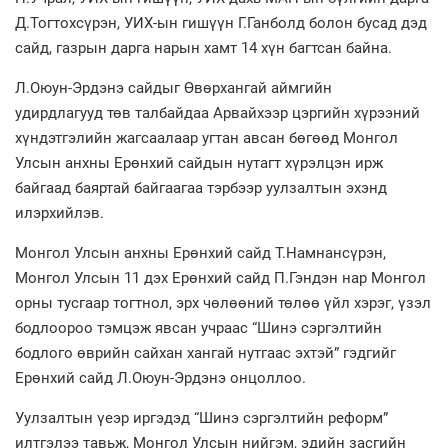
Д.Тогтохсүрэн, УИХ-ын гишүүн Г.Ганболд болон бусад дэд
сайд, газрын дарга нарын хамт 14 хүн багтсан байна.
Л.Оюун-Эрдэнэ сайдыг Өвөрхангай аймгийн
удирдлагууд төв талбайдаа Арвайхээр цэргийн хүрээний
хүндэтгэлийн жагсаалаар угтан авсан бөгөөд Монгол
Улсын анхны Ерөнхий сайдын нутагт хүрэлцэн ирж
байгаад баяртай байгаагаа тэрбээр уулзалтын эхэнд
илэрхийлэв.
Монгол Улсын анхны Ерөнхий сайд Т.Намнансүрэн,
Монгол Улсын 11 дэх Ерөнхий сайд П.Гэндэн нар Монгол
орны тусгаар тогтнол, эрх чөлөөний төлөө үйл хэрэг, үзэл
бодлоороо тэмцэж явсан учраас “Шинэ сэргэлтийн
бодлого өврийн сайхан хангай нутгаас эхтэй” гэдгийг
Ерөнхий сайд Л.Оюун-Эрдэнэ онцоллоо.
Уулзалтын үеэр иргэдэд “Шинэ сэргэлтийн реформ”
илтгэлээ тавьж, Монгол Улсын нийгэм, эдийн засгийн