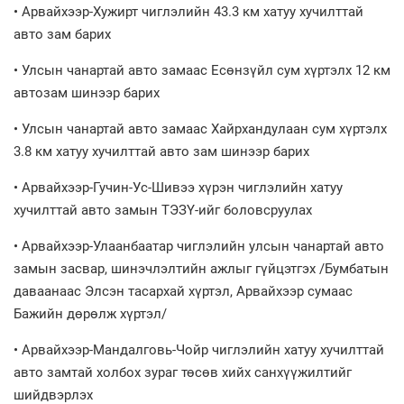
• Арвайхээр-Хужирт чиглэлийн 43.3 км хатуу хучилттай
авто зам барих
• Улсын чанартай авто замаас Есөнзүйл сум хүртэлх 12 км
автозам шинээр барих
• Улсын чанартай авто замаас Хайрхандулаан сум хүртэлх
3.8 км хатуу хучилттай авто зам шинээр барих
• Арвайхээр-Гучин-Ус-Шивээ хүрэн чиглэлийн хатуу
хучилттай авто замын ТЭЗҮ-ийг боловсруулах
• Арвайхээр-Улаанбаатар чиглэлийн улсын чанартай авто
замын засвар, шинэчлэлтийн ажлыг гүйцэтгэх /Бумбатын
даваанаас Элсэн тасархай хүртэл, Арвайхээр сумаас
Бажийн дөрөлж хүртэл/
• Арвайхээр-Мандалговь-Чойр чиглэлийн хатуу хучилттай
авто замтай холбох зураг төсөв хийх санхүүжилтийг
шийдвэрлэх