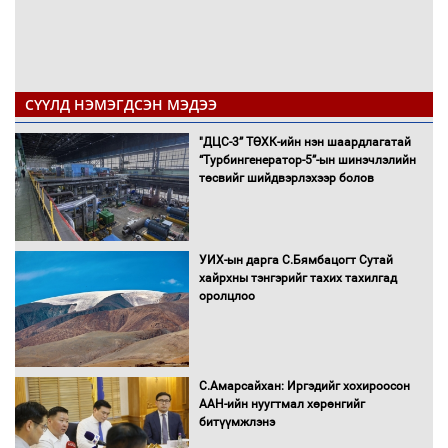
СҮҮЛД НЭМЭГДСЭН МЭДЭЭ
"ДЦС-3” ТӨХК-ийн нэн шаардлагатай
“Турбингенератор-5”-ын шинэчлэлийн
төсвийг шийдвэрлэхээр болов
УИХ-ын дарга С.Бямбацогт Сутай
хайрхны тэнгэрийг тахих тахилгад
оролцлоо
С.Амарсайхан: Иргэдийг хохироосон
ААН-ийн нуугтмал хөрөнгийг
битүүмжлэнэ