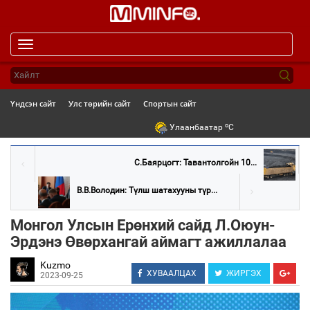
Toggle
navigation
Үндсэн сайт
Улс төрийн сайт
Спортын сайт
o
Улаанбаатар
C
С.Баярцогт: Тавантолгойн 10...
В.В.Володин: Түлш шатахууны түр...
Монгол Улсын Ерөнхий сайд Л.Оюун-
Эрдэнэ Өвөрхангай аймагт ажиллалаа
Kuzmo
ХУВААЛЦАХ
ЖИРГЭХ
2023-09-25