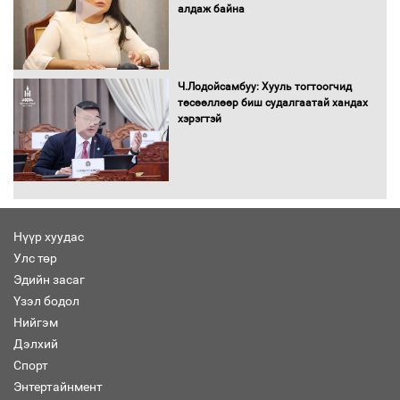
алдаж байна
Бага орлоготой иргэдийн орлогод
татвар ногдуулахгүй байх эрх зүйн
орчныг бүрдүүллээ
Ч.Лодойсамбуу: Хууль тогтоогчид
төсөөллөөр биш судалгаатай хандах
хэрэгтэй
Хөшөө бүтсэн түүхийг өгүүлэх 7
баримт
Нүүр хуудас
Улс төр
Хөвсгөл нуурын лусыг тахих төрийн
тахилгын ёслол боллоо
Эдийн засаг
Үзэл бодол
Нийгэм
Дэлхий
Спорт
“Хар жагсаалт”-ын асуудлыг цэгцлэх
Энтертайнмент
чиглэлээр Монголбанкны удирдлагад