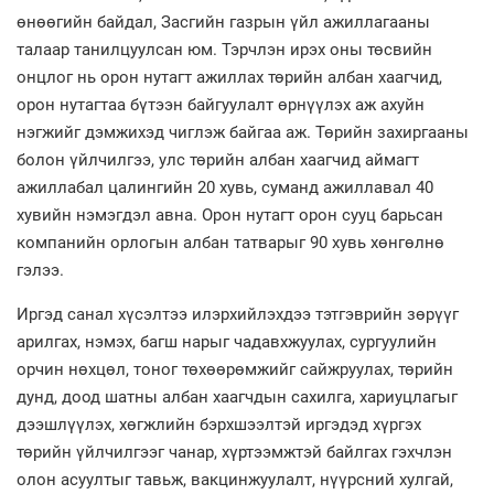
өнөөгийн байдал, Засгийн газрын үйл ажиллагааны
талаар танилцуулсан юм. Тэрчлэн ирэх оны төсвийн
онцлог нь орон нутагт ажиллах төрийн албан хаагчид,
орон нутагтаа бүтээн байгуулалт өрнүүлэх аж ахуйн
нэгжийг дэмжихэд чиглэж байгаа аж. Төрийн захиргааны
болон үйлчилгээ, улс төрийн албан хаагчид аймагт
ажиллабал цалингийн 20 хувь, суманд ажиллавал 40
хувийн нэмэгдэл авна. Орон нутагт орон сууц барьсан
компанийн орлогын албан татварыг 90 хувь хөнгөлнө
гэлээ.
Иргэд санал хүсэлтээ илэрхийлэхдээ тэтгэврийн зөрүүг
арилгах, нэмэх, багш нарыг чадавхжуулах, сургуулийн
орчин нөхцөл, тоног төхөөрөмжийг сайжруулах, төрийн
дунд, доод шатны албан хаагчдын сахилга, хариуцлагыг
дээшлүүлэх, хөгжлийн бэрхшээлтэй иргэдэд хүргэх
төрийн үйлчилгээг чанар, хүртээмжтэй байлгах гэхчлэн
олон асуултыг тавьж, вакцинжуулалт, нүүрсний хулгай,