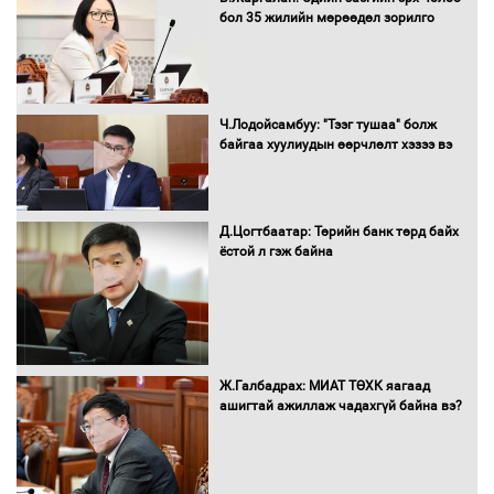
мэндийн салбар хамаарахгүй
бол 35 жилийн мөрөөдөл зорилго
Нөөцийн махны худалдаа,
Ч.Лодойсамбуу: "Тээг тушаа" болж
борлуулалтыг нээлттэй ил тод
байгаа хуулиудын өөрчлөлт хэзээ вэ
болгоно
Д.Цогтбаатар: Төрийн банк төрд байх
ёстой л гэж байна
Монгол Улс “COP17”-д “Тал хээрийн
төлөвлөгөө”-гөө танилцуулна
16 төрлийн эмийг нэг эх үүсвэрээс
Ж.Галбадрах: МИАТ ТӨХК яагаад
худалдан авах журмыг баталлаа
ашигтай ажиллаж чадахгүй байна вэ?