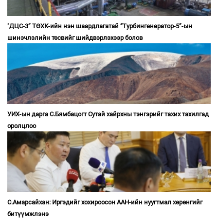
"ДЦС-3” ТӨХК-ийн нэн шаардлагатай “Турбингенератор-5”-ын
шинэчлэлийн төсвийг шийдвэрлэхээр болов
УИХ-ын дарга С.Бямбацогт Сутай хайрхны тэнгэрийг тахих тахилгад
оролцлоо
С.Амарсайхан: Иргэдийг хохироосон ААН-ийн нуугтмал хөрөнгийг
битүүмжлэнэ