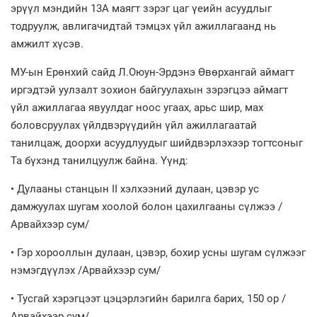
эрүүл мэндийн 13А маягт зэрэг цаг үеийн асуудлыг
тодруулж, авлигачидтай тэмцэх үйл ажиллагаанд нь
амжилт хүсэв.
МУ-ын Ерөнхий сайд Л.Оюун-Эрдэнэ Өвөрхангай аймагт
иргэдтэй уулзалт зохион байгуулахын зэрэгцээ аймагт
үйл ажиллагаа явуулдаг ноос угаах, арьс шир, мах
боловсруулах үйлдвэрүүдийн үйл ажиллагаатай
танилцаж, доорхи асуудлуудыг шийдвэрлэхээр тогтсоныг
Та бүхэнд танилцуулж байна. Үүнд:
• Дулааны станцын II хэлхээний дулаан, цэвэр ус
дамжуулах шугам хоолой болон цахилгааны сүлжээ /
Арвайхээр сум/
• Гэр хорооллын дулаан, цэвэр, бохир усны шугам сүлжээг
нэмэгдүүлэх /Арвайхээр сум/
• Тусгай хэрэгцээт цэцэрлэгийн барилга барих, 150 ор /
Арвайхээр сум/