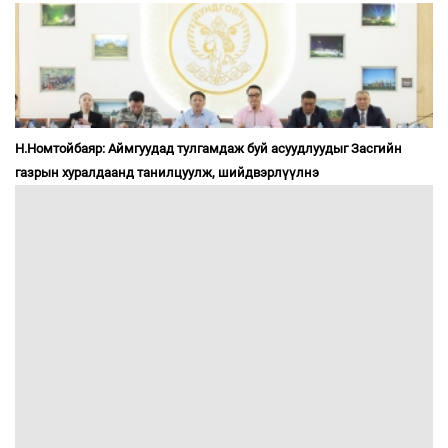
Н.Номтойбаяр: Аймгуудад тулгамдаж буй асуудлуудыг Засгийн
газрын хуралдаанд танилцуулж, шийдвэрлүүлнэ