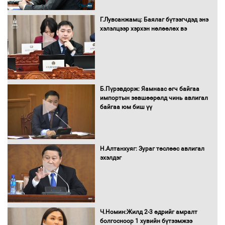
Бүх шатанд хэмнэлтийн горимд
шилжиж, найр наадам, зөвлөгөөн,
Г.Лувсанжамц: Баялаг бүтээгчдэд энэ
гадаад томилолтыг хориглолоо
хэлэлцээр хэрхэн нөлөөлөх вэ
Сайд нар төсвөө хэрхэн зарцуулах вэ?
Б.Пүрэвдорж: Яамнаас өгч байгаа
импортын зөвшөөрөлд чинь авлигал
байгаа юм биш үү
Засгийн газрын ээлжит хуралдаан
болж байна
Н.Алтанхуяг: Зураг төслөөс авлигал
эхэлдэг
Автомашинд улсын дугаарын тэгш,
сондгойгоор шатахуун олгоно
Ч.Номин:Жилд 2-3 өдрийг амралт
болгосноор 1 хувийн бүтээмжээ