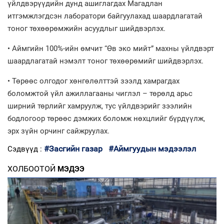
үйлдвэрүүдийн дунд ашиглагдах Магадлан
итгэмжлэгдсэн лаборатори байгуулахад шаардлагатай
тоног төхөөрөмжийн асуудлыг шийдвэрлэх.
• Аймгийн 100%-ийн өмчит “Өв эко мийт” махны үйлдвэрт
шаардлагатай нэмэлт тоног төхөөрөмийг шийдвэрлэх.
• Төрөөс олгодог хөнгөлөлттэй зээлд хамрагдах
боломжтой үйл ажиллагааны чиглэл – төрөлд арьс
ширний төрлийг хамруулж, тус үйлдвэрийг зээлийн
бодлогоор төрөөс дэмжих боломж нөхцлийг бүрдүүлж,
эрх зүйн орчинг сайжруулах.
#Засгийн газар
#Аймгуудын мэдээлэл
Сэдвүүд :
ХОЛБООТОЙ
МЭДЭЭ