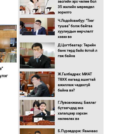
засгийн эрх чөлөө бол
Аймгуудад тулгамдаж
35 жилийн мөрөөдөл
буй асуудлуудыг
зорилго
Засгийн газрын
хуралдаанд танилцуулж,
Ч.Лодойсамбуу: "Тээг
шийдвэрлүүлнэ
тушаа" болж байгаа
хуулиудын өөрчлөлт
С.Бямбацогт Зүүн Азийн
хэзээ вэ
эрэгтэйчүүдийн
волейболын тэмцээнд
Д.Цогтбаатар: Төрийн
оролцож байгаа баг
банк төрд байх ёстой л
тамирчдад амжилт
гэж байна
хүслээ
Автобензин, дизель
е”
түлшний онцгой албан
Ж.Галбадрах: МИАТ
үлэг
татварыг тэглэлээ
ТӨХК яагаад ашигтай
ажиллаж чадахгүй
байна вэ?
Санхүүгийн хэмнэлтийн
горимд эрүүл мэндийн
Г.Лувсанжамц: Баялаг
салбар хамаарахгүй
бүтээгчдэд энэ
хэлэлцээр хэрхэн
Нөөцийн махны
нөлөөлөх вэ
худалдаа, борлуулалтыг
нээлттэй ил тод болгоно
Б.Пүрэвдорж: Яамнаас