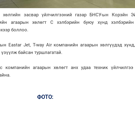
хөлгийн засвар үйлчилгээний газар БНСУ-ын Корэйн Э
ийн агаарын хөлөгт С хэлбэрийн буюу хүнд хэлбэрийн
хээр боллоо.
 Eastar Jet, T-way Air компанийн агаарын хөлгүүдэд хүнд,
 үзүүлж байсан туршлагатай.
с компанийн агаарын хөлөгт анх удаа техник үйлчилгээ
айна.
ФОТО: