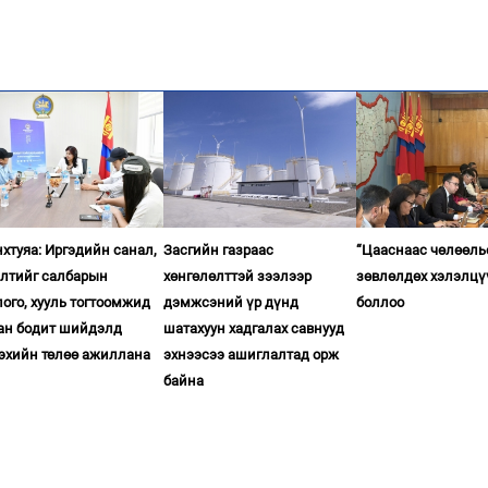
хтуяа: Иргэдийн санал,
Засгийн газраас
“Цааснаас чөлөөль
элтийг салбарын
хөнгөлөлттэй зээлээр
зөвлөлдөх хэлэлцү
ого, хууль тогтоомжид
дэмжсэний үр дүнд
боллоо
ган бодит шийдэлд
шатахуун хадгалах савнууд
гэхийн төлөө ажиллана
эхнээсээ ашиглалтад орж
байна