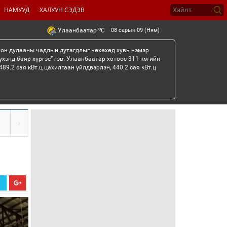
НАМУУД
ХАЛУУН СЭДЭВ
o
08 сарын 09 (Ням)
Улаанбаатар
C
лон дулааны чадлын дутагдлыг нөхөхөд хувь нэмэр
үхэнд баяр хүргэе” гэв. Улаанбаатар хотоос 311 км-ийн
89.2 сая кВт.ц цахилгаан үйлдвэрлэн, 440.2 сая кВт.ц
Х