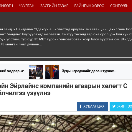
ИЙЛӨГЧ
ЧУУЛГАН
ЗАСГИЙН ГАЗАР
БАЙНГЫН ХОРОО
СОНГУУЛЬ
й сайд Б.Найдалаа “Удахгүй ашиглалтад оруулах энэ станц нь цахилгаан бо
раат байдлыг бууруулахад нөлөөтэй. Энэхүү төсөлд гар бие оролцож буй хүн б
буй уг станц тус бүр 35 МВт турбингенератортай хоёр блок зуухтай юм. Жилд 4
73 мянган Гкал дулаан...
ний чадварыг...
Зудын эрсдэлийг даван туулах...
йн Эйрлайнс компанийн агаарын хөлөгт C
йлчилгээ үзүүлнэ
ХУВААЛЦАХ
ЖИРГЭ