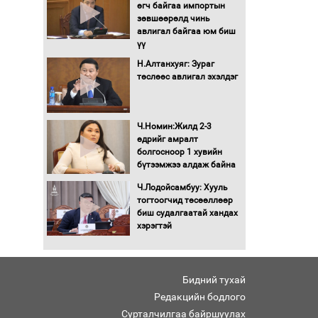
өгч байгаа импортын
зөвшөөрөлд чинь
Монгол Улс “COP17”-д
авлигал байгаа юм биш
“Тал хээрийн
үү
төлөвлөгөө”-гөө
танилцуулна
Н.Алтанхуяг: Зураг
төслөөс авлигал эхэлдэг
16 төрлийн эмийг нэг эх
үүсвэрээс худалдан авах
журмыг баталлаа
Ч.Номин:Жилд 2-3
Бүх шатанд хэмнэлтийн
өдрийг амралт
горимд шилжиж, найр
болгосноор 1 хувийн
наадам, зөвлөгөөн,
бүтээмжээ алдаж байна
гадаад томилолтыг
Ч.Лодойсамбуу: Хууль
хориглолоо
тогтоогчид төсөөллөөр
Сайд нар төсвөө хэрхэн
биш судалгаатай хандах
зарцуулах вэ?
хэрэгтэй
Засгийн газрын ээлжит
хуралдаан болж байна
Бидний тухай
Редакцийн бодлого
Сурталчилгаа байршуулах