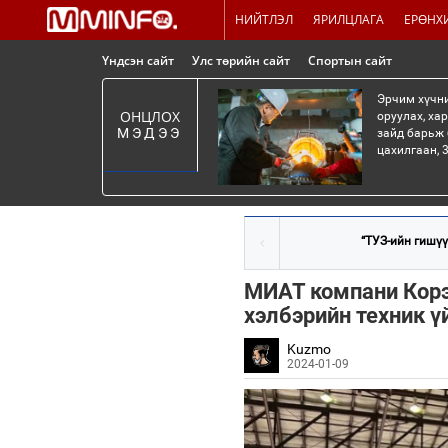
НИЙТЛЭЛ
ЯРИЛЦЛАГА
ЕРӨНХ
Үндсэн сайт
Улс төрийн сайт
Спортын сайт
Эрчим хүчни
ОНЦЛОХ
оруулах, ха
МЭДЭЭ
зайд барьж 
цахилгаан, 3
“ТУЗ-ийн гишүү
МИАТ компани Корэ
хэлбэрийн техник ү
Kuzmo
2024-01-09