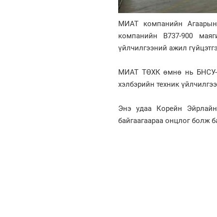
МИАТ компанийн Агаарын 
компанийн В737-900 маяг
үйлчилгээний ажил гүйцэтгэ
МИАТ ТӨХК өмнө нь БНСУ-ын
хэлбэрийн техник үйлчилгээ
Энэ удаа Корейн Эйрлайн
байгаагаараа онцлог болж б