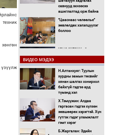
шатахуун хадгалах
савнууд эхнээсээ
ашиглалтад орж байна
йрлайнс
“Цааснаас чөлөөлье”
 техник
зөвлөлдөх хэлэлцүүлэг
боллоо
 хөнгөн
"ДЦС-3” ТӨХК-ийн нэн
шаардлагатай
ВИДЕО МЭДЭЭ
“Турбингенератор-5”-ын
шинэчлэлийн төсвийг
 үзүүлж
Н.Алтанхуяг: Туулын
шийдвэрлэхээр болов
хурдны замын төсвийг
УИХ-ын дарга
хянан шалгах сонирхол
С.Бямбацогт Сутай
байхгүй гэдгээ ард
хайрхны тэнгэрийг тахих
түмэнд хэл
тахилгад оролцлоо
Х.Тэмүүжин: Алдаа
С.Амарсайхан: Иргэдийг
гаргасан гэдгээ хүлээн
хохироосон ААН-ийн
зөвшөөрөх хэрэгтэй. Хүн
нуугтмал хөрөнгийг
гүтгэх гэдэг уламжлалт
битүүмжлэнэ
гэмт хэрэг
Б.Жаргалан: Эдийн
Н.Номтойбаяр: