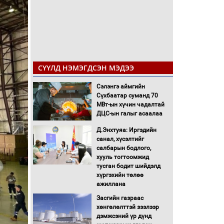
СҮҮЛД НЭМЭГДСЭН МЭДЭЭ
Сэлэнгэ аймгийн
Сүхбаатар суманд 70
МВт-ын хүчин чадалтай
ДЦС-ын галыг асаалаа
Д.Энхтуяа: Иргэдийн
санал, хүсэлтийг
салбарын бодлого,
хууль тогтоомжид
тусган бодит шийдэлд
хүргэхийн төлөө
ажиллана
Засгийн газраас
хөнгөлөлттэй зээлээр
дэмжсэний үр дүнд