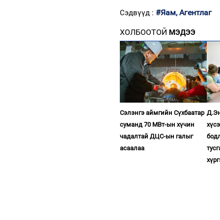
#Яам, Агентлаг
Сэдвүүд :
ХОЛБООТОЙ
МЭДЭЭ
Сэлэнгэ аймгийн Сүхбаатар
Д.Эн
суманд 70 МВт-ын хүчин
хүс
чадалтай ДЦС-ын галыг
бодл
асаалаа
тус
хүр