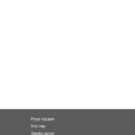
Нүүр хуудас
Улс төр
Эдийн засаг