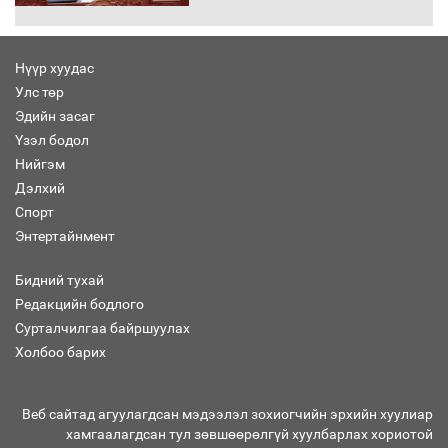
Нүүр хуудас
Улс төр
“Хар жагсаалт”-ын асуудлыг цэгцлэх
Эдийн засаг
чиглэлээр Монголбанкны удирдлагад
30 хоногийн хугацаатай үүрэг өглөө
Үзэл бодол
Нийгэм
Дэлхий
Спорт
Ерөнхий сайд Н.Учрал олимпиадын
Энтертайнмент
хүрээнд гарсан зардлыг шийдвэрлэж
өгөхөөр болов
Бидний тухай
Редакцийн бодлого
Сурталчилгаа байршуулах
Энэ намар 1-6 дугаар ангийн
хүүхдүүдэд сургуулийн автобус
Холбоо барих
үйлчилнэ
Веб сайтад агуулагдсан мэдээлэл зохиогчийн эрхийн хуулиар
хамгаалагдсан тул зөвшөөрөлгүй хуулбарлах хориотой
Аймгуудад баригдаж буй ДЦС-ын