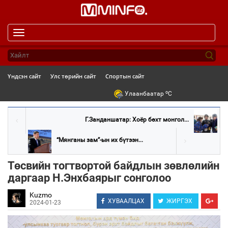
Toggle
navigation
Үндсэн сайт
Улс төрийн сайт
Спортын сайт
o
Улаанбаатар
C
Г.Занданшатар: Хоёр бөхт монгол...
“Мянганы зам”-ын их бүтээн...
Төсвийн тогтвортой байдлын зөвлөлийн
даргаар Н.Энхбаярыг сонголоо
Kuzmo
ХУВААЛЦАХ
ЖИРГЭХ
2024-01-23