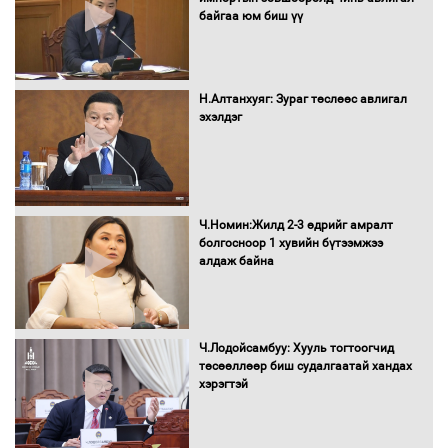
байгаа юм биш үү
Автомашинд улсын дугаарын тэгш,
сондгойгоор шатахуун олгоно
Н.Алтанхуяг: Зураг төслөөс авлигал
эхэлдэг
Бага орлоготой иргэдийн орлогод
татвар ногдуулахгүй байх эрх зүйн
орчныг бүрдүүллээ
Ч.Номин:Жилд 2-3 өдрийг амралт
болгосноор 1 хувийн бүтээмжээ
алдаж байна
Хөшөө бүтсэн түүхийг өгүүлэх 7
баримт
Ч.Лодойсамбуу: Хууль тогтоогчид
төсөөллөөр биш судалгаатай хандах
хэрэгтэй
Хөвсгөл нуурын лусыг тахих төрийн
тахилгын ёслол боллоо