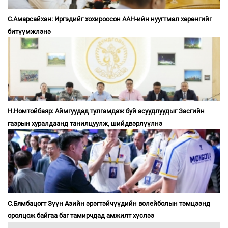
С.Амарсайхан: Иргэдийг хохироосон ААН-ийн нуугтмал хөрөнгийг
битүүмжлэнэ
Н.Номтойбаяр: Аймгуудад тулгамдаж буй асуудлуудыг Засгийн
газрын хуралдаанд танилцуулж, шийдвэрлүүлнэ
С.Бямбацогт Зүүн Азийн эрэгтэйчүүдийн волейболын тэмцээнд
оролцож байгаа баг тамирчдад амжилт хүслээ