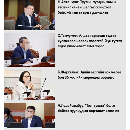
Автобензин, дизель түлшний онцгой
Н.Алтанхуяг: Туулын хурдны замын
албан татварыг тэглэлээ
төсвийг хянан шалгах сонирхол
байхгүй гэдгээ ард түмэнд хэл
Х.Тэмүүжин: Алдаа гаргасан гэдгээ
Санхүүгийн хэмнэлтийн горимд эрүүл
хүлээн зөвшөөрөх хэрэгтэй. Хүн гүтгэх
мэндийн салбар хамаарахгүй
гэдэг уламжлалт гэмт хэрэг
Нөөцийн махны худалдаа,
Б.Жаргалан: Эдийн засгийн эрх чөлөө
борлуулалтыг нээлттэй ил тод
бол 35 жилийн мөрөөдөл зорилго
болгоно
Монгол Улс “COP17”-д “Тал хээрийн
Ч.Лодойсамбуу: "Тээг тушаа" болж
төлөвлөгөө”-гөө танилцуулна
байгаа хуулиудын өөрчлөлт хэзээ вэ