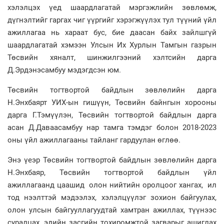
хэлэлцэх үед шаардлагатай мэргэжлийн зөвлөмж,
дүгнэлтийг гаргах чиг үүргийг хэрэгжүүлэх тул түүний үйл
ажиллагаа нь хараат бус, бие даасан байх зайлшгүй
шаардлагатай хэмээн Улсын Их Хурлын Тамгын газрын
Төсвийн хяналт, шинжилгээний хэлтсийн дарга
Д.Эрдэнэсамбуу мэдэгдсэн юм.
Төсвийн тогтвортой байдлын зөвлөлийн дарга
Н.Энхбаярт УИХ-ын гишүүн, Төсвийн байнгын хорооны
дарга Г.Тэмүүлэн, Төсвийн тогтвортой байдлын дарга
асан Д.Даваасамбуу нар тамга тэмдэг болон 2018-2023
оны үйл ажиллагааны тайланг гардуулан өглөө.
Энэ үеэр Төсвийн тогтвортой байдлын зөвлөлийн дарга
Н.Энхбаяр, Төсвийн тогтвортой байдлын үйл
ажиллагаанд цаашид олон нийтийн оролцоог хангах, ил
тод нээлттэй мэдээлэх, хэлэлцүүлэг зохион байгуулах,
олон улсын байгууллагуудтай хамтран ажиллах, түүнээс
суралцах, эдийн засгийн тохиромжтой загварыг ашиглах