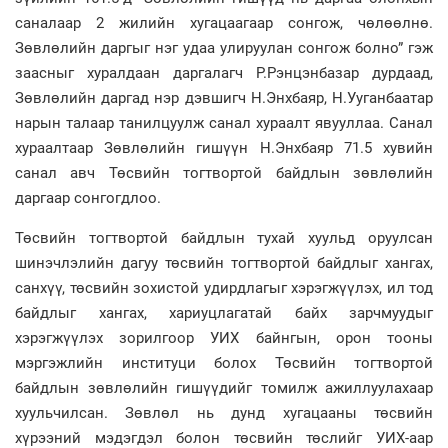
саналаар 2 жилийн хугацаагаар сонгож, чөлөөлнө.
Зөвлөлийн даргыг нэг удаа улируулан сонгож болно” гэж
заасныг хуралдаан даргалагч Р.Рэнцэнбазар дурдаад,
Зөвлөлийн даргад нэр дэвшигч Н.Энхбаяр, Н.Ууганбаатар
нарын талаар танилцуулж санал хураалт явууллаа. Санал
хураалтаар Зөвлөлийн гишүүн Н.Энхбаяр 71.5 хувийн
санал авч Төсвийн тогтвортой байдлын зөвлөлийн
даргаар сонгогдлоо.
Төсвийн тогтвортой байдлын тухай хуульд оруулсан
шинэчлэлийн дагуу төсвийн тогтвортой байдлыг хангах,
санхүү, төсвийн зохистой удирдлагыг хэрэгжүүлэх, ил тод
байдлыг хангах, хариуцлагатай байх зарчмуудыг
хэрэгжүүлэх зорилгоор УИХ байнгын, орон тооны
мэргэжлийн институци болох Төсвийн тогтвортой
байдлын зөвлөлийн гишүүдийг томилж ажиллуулахаар
хуульчилсан. Зөвлөл нь дунд хугацааны төсвийн
хүрээний мэдэгдэл болон төсвийн төслийг УИХ-аар