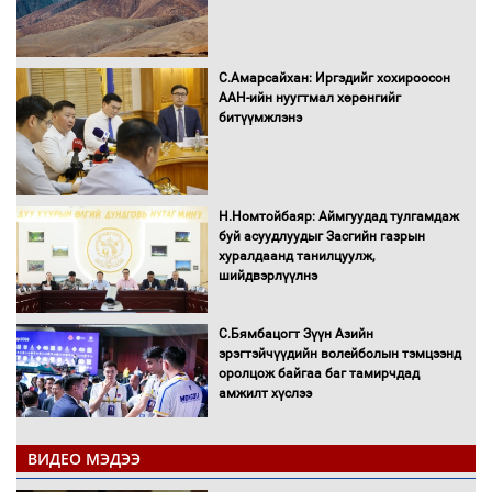
С.Амарсайхан: Иргэдийг хохироосон
ААН-ийн нуугтмал хөрөнгийг
битүүмжлэнэ
Н.Номтойбаяр: Аймгуудад тулгамдаж
буй асуудлуудыг Засгийн газрын
хуралдаанд танилцуулж,
шийдвэрлүүлнэ
С.Бямбацогт Зүүн Азийн
эрэгтэйчүүдийн волейболын тэмцээнд
оролцож байгаа баг тамирчдад
амжилт хүслээ
ВИДЕО МЭДЭЭ