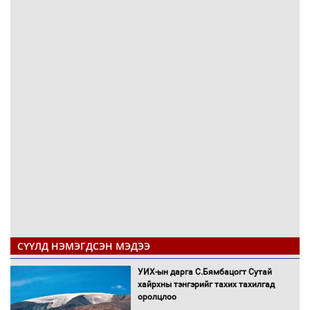
СҮҮЛД НЭМЭГДСЭН МЭДЭЭ
УИХ-ын дарга С.Бямбацогт Сутай
хайрхны тэнгэрийг тахих тахилгад
оролцлоо