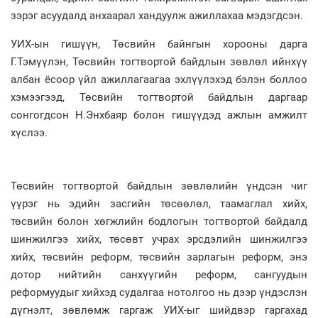
зэрэг асуудалд анхаарал хандуулж ажиллахаа мэдэгдсэн.
УИХ-ын гишүүн, Төсвийн байнгын хорооны дарга
Г.Тэмүүлэн, Төсвийн тогтвортой байдлын зөвлөл ийнхүү
албан ёсоор үйл ажиллагаагаа эхлүүлэхэд бэлэн боллоо
хэмээгээд, Төсвийн тогтвортой байдлын даргаар
сонгогдсон Н.Энхбаяр болон гишүүдэд ажлын амжилт
хүслээ.
Төсвийн тогтвортой байдлын зөвлөлийн үндсэн чиг
үүрэг нь эдийн засгийн төсөөлөл, таамаглал хийх,
төсвийн болон хөгжлийн бодлогын тогтвортой байдалд
шинжилгээ хийх, төсөвт учрах эрсдэлийн шинжилгээ
хийх, төсвийн реформ, төсвийн зарлагын реформ, энэ
дотор нийтийн санхүүгийн реформ, сангуудын
реформуудыг хийхэд судалгаа нотолгоо нь дээр үндэслэн
дүгнэлт, зөвлөмж гаргаж УИХ-ыг шийдвэр гаргахад