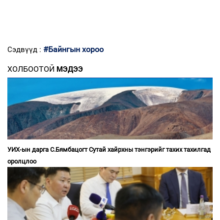
#Байнгын хороо
Сэдвүүд :
ХОЛБООТОЙ
МЭДЭЭ
УИХ-ын дарга С.Бямбацогт Сутай хайрхны тэнгэрийг тахих тахилгад
оролцлоо