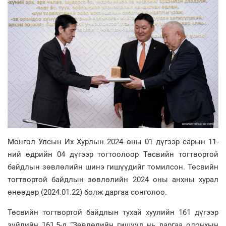
Монгол Улсын Их Хурлын 2024 оны 01 дүгээр сарын 11-
ний өдрийн 04 дүгээр тогтоолоор Төсвийн тогтвортой
байдлын зөвлөлийн шинэ гишүүдийг томилсон. Төсвийн
тогтвортой байдлын зөвлөлийн 2024 оны анхны хурал
өнөөдөр (2024.01.22) болж даргаа сонголоо.
Төсвийн тогтвортой байдлын тухай хуулийн 161 дүгээр
зүйлийн 161.5-д “Зөвлөлийн гишүүд нь даргаа олонхын