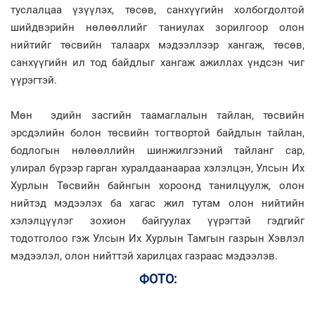
туслалцаа үзүүлэх, төсөв, санхүүгийн холбогдолтой
шийдвэрийн нөлөөллийг таниулах зорилгоор олон
нийтийг төсвийн талаарх мэдээллээр хангаж, төсөв,
санхүүгийн ил тод байдлыг хангаж ажиллах үндсэн чиг
үүрэгтэй.
Мөн эдийн засгийн таамаглалын тайлан, төсвийн
эрсдэлийн болон төсвийн тогтвортой байдлын тайлан,
бодлогын нөлөөллийн шинжилгээний тайланг сар,
улирал бүрээр гарган хуралдаанаараа хэлэлцэн, Улсын Их
Хурлын Төсвийн байнгын хороонд танилцуулж, олон
нийтэд мэдээлэх ба хагас жил тутам олон нийтийн
хэлэлцүүлэг зохион байгуулах үүрэгтэй гэдгийг
тодотголоо гэж Улсын Их Хурлын Тамгын газрын Хэвлэл
мэдээлэл, олон нийттэй харилцах газраас мэдээлэв.
ФОТО: