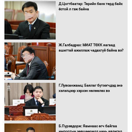
Д.Цогтбаатар: Төрийн банк төрд байх
ёстой л гэж байна
16 төрлийн эмийг нэг эх үүсвэрээс
худалдан авах журмыг баталлаа
Бүх шатанд хэмнэлтийн горимд
Ж.Галбадрах: МИАТ ТӨХК яагаад
шилжиж, найр наадам, зөвлөгөөн,
ашигтай ажиллаж чадахгүй байна вэ?
гадаад томилолтыг хориглолоо
Сайд нар төсвөө хэрхэн зарцуулах вэ?
Г.Лувсанжамц: Баялаг бүтээгчдэд энэ
хэлэлцээр хэрхэн нөлөөлөх вэ
Засгийн газрын ээлжит хуралдаан
болж байна
Б.Пүрэвдорж: Яамнаас өгч байгаа
импортын зөвшөөрөлд чинь авлигал