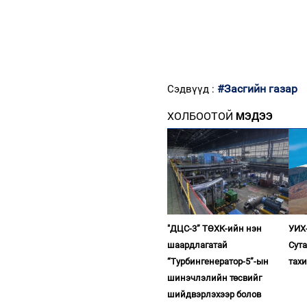
#Засгийн газар
Сэдвүүд :
ХОЛБООТОЙ
МЭДЭЭ
"ДЦС-3” ТӨХК-ийн нэн
УИХ-
шаардлагатай
Сута
“Турбингенератор-5”-ын
тахи
шинэчлэлийн төсвийг
шийдвэрлэхээр болов