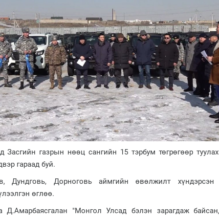
 Засгийн газрын нөөц сангийн 15 тэрбум төгрөгөөр туулах
вэр гараад буй.
в, Дундговь, Дорноговь аймгийн өвөлжилт хүндэрсэн
лээлгэн өглөө.
а Д.Амарбаясгалан "Монгол Улсад бэлэн зарагдаж байсан,