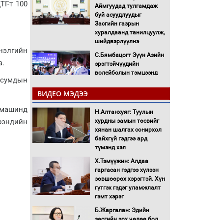
Г-т 100
Аймгуудад тулгамдаж
буй асуудлуудыг
Засгийн газрын
хуралдаанд танилцуулж,
шийдвэрлүүлнэ
нэлгийн
С.Бямбацогт Зүүн Азийн
а.
эрэгтэйчүүдийн
волейболын тэмцээнд
 сумдын
оролцож байгаа баг
тамирчдад амжилт
ВИДЕО МЭДЭЭ
хүслээ
 машинд
Н.Алтанхуяг: Туулын
Автобензин, дизель
брэндийн
хурдны замын төсвийг
түлшний онцгой албан
хянан шалгах сонирхол
татварыг тэглэлээ
байхгүй гэдгээ ард
түмэнд хэл
Санхүүгийн хэмнэлтийн
Х.Тэмүүжин: Алдаа
горимд эрүүл мэндийн
гаргасан гэдгээ хүлээн
салбар хамаарахгүй
зөвшөөрөх хэрэгтэй. Хүн
гүтгэх гэдэг уламжлалт
Нөөцийн махны
гэмт хэрэг
худалдаа, борлуулалтыг
Б.Жаргалан: Эдийн
нээлттэй ил тод болгоно
засгийн эрх чөлөө бол