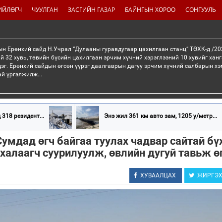
ИЙЛӨГЧ
ЧУУЛГАН
ЗАСГИЙН ГАЗАР
БАЙНГЫН ХОРОО
СОНГУУЛЬ
н Ерөнхий сайд Н.Учрал “Дулааны гуравдугаар цахилгаан станц” ТӨХК-д /20
й 32 хувь, төвийн бүсийн цахилгаан эрчим хүчний хэрэглээний 10 хувийг хан
эг. Ерөнхий сайдын өгсөн үүрэг даалгаврын дагуу эрчим хүчний салбарын хэ
ай үргэлжилж...
 318 резидент...
Энэ жил 361 км авто зам, 1205 у/метр...
умдад өгч байгаа туулах чадвар сайтай бү
халаагч суурилуулж, өвлийн дугуй тавьж ө
ХУВААЛЦАХ
ЖИРГЭ