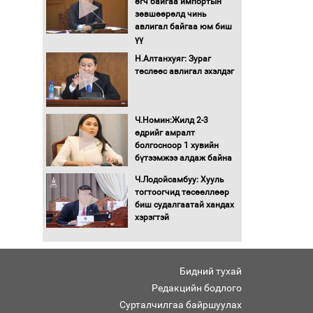
өгч байгаа импортын
Автомашинд улсын
зөвшөөрөлд чинь
дугаарын тэгш,
авлигал байгаа юм биш
сондгойгоор шатахуун
үү
олгоно
Н.Алтанхуяг: Зураг
Бага орлоготой
төслөөс авлигал эхэлдэг
иргэдийн орлогод
татвар ногдуулахгүй
байх эрх зүйн орчныг
Ч.Номин:Жилд 2-3
бүрдүүллээ
өдрийг амралт
Хөшөө бүтсэн түүхийг
болгосноор 1 хувийн
өгүүлэх 7 баримт
бүтээмжээ алдаж байна
Ч.Лодойсамбуу: Хууль
Хөвсгөл нуурын лусыг
тогтоогчид төсөөллөөр
тахих төрийн тахилгын
биш судалгаатай хандах
ёслол боллоо
хэрэгтэй
“Хар жагсаалт”-ын
асуудлыг цэгцлэх
Бидний тухай
чиглэлээр
Монголбанкны
Редакцийн бодлого
удирдлагад 30 хоногийн
Сурталчилгаа байршуулах
хугацаатай үүрэг өглөө