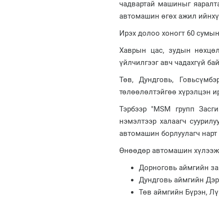
чадвартай машиныг яаралта
автомашин өгөх ажил ийнхү
Ирэх долоо хоногт 60 сумы
Хаврын цас, зудын нөхцө
үйлчилгээг авч чадахгүй ба
Төв, Дундговь, Говьсүмб
төлөөлөлтэйгөө хүрэлцэн ир
Тэрбээр "MSM групп Засг
нэмэлтээр халаагч суурилуу
автомашин борлуулагч нарт 
Өнөөдөр автомашин хүлээж 
Дорноговь аймгийн за
Дундговь аймгийн Дэрэ
Төв аймгийн Бүрэн, Лү