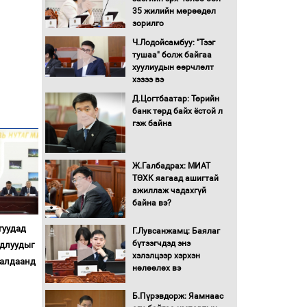
35 жилийн мөрөөдөл
Монгол Улс “COP17”-д
зорилго
“Тал хээрийн
Ч.Лодойсамбуу: "Тээг
төлөвлөгөө”-гөө
тушаа" болж байгаа
танилцуулна
хуулиудын өөрчлөлт
16 төрлийн эмийг нэг эх
хэзээ вэ
үүсвэрээс худалдан авах
Д.Цогтбаатар: Төрийн
журмыг баталлаа
банк төрд байх ёстой л
гэж байна
Бүх шатанд хэмнэлтийн
горимд шилжиж, найр
наадам, зөвлөгөөн,
Ж.Галбадрах: МИАТ
гадаад томилолтыг
ТӨХК яагаад ашигтай
хориглолоо
ажиллаж чадахгүй
Сайд нар төсвөө хэрхэн
байна вэ?
зарцуулах вэ?
гуудад
Г.Лувсанжамц: Баялаг
бүтээгчдэд энэ
удлуудыг
хэлэлцээр хэрхэн
Засгийн газрын ээлжит
ралдаанд
нөлөөлөх вэ
хуралдаан болж байна
Б.Пүрэвдорж: Яамнаас