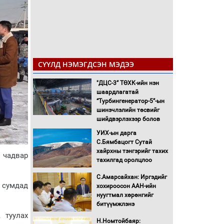
СҮҮЛД НЭМЭГДСЭН МЭДЭЭ
"ДЦС-3” ТӨХК-ийн нэн
шаардлагатай
“Турбингенератор-5”-ын
шинэчлэлийн төсвийг
шийдвэрлэхээр болов
УИХ-ын дарга
С.Бямбацогт Сутай
хайрхны тэнгэрийг тахих
 чадвар
тахилгад оролцлоо
С.Амарсайхан: Иргэдийг
 сумдад
хохироосон ААН-ийн
нуугтмал хөрөнгийг
битүүмжлэнэ
 туулах
Н.Номтойбаяр: