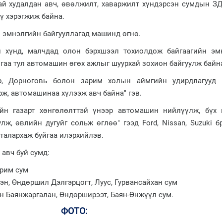
й худалдан авч, өвөлжилт, хаваржилт хүндэрсэн сумдын ЗДТ
ү хэрэгжиж байна.
н эмнэлгийн байгууллагад машинд өгнө.
л хүнд, малчдад олон бэрхшээл тохиолдож байгаагийн эм
йгаа тул автомашин өгөх ажлыг шуурхай зохион байгуулж байн
эр, Дорноговь болон зарим холын аймгийн удирдлагууд
ж, автомашинаа хүлээж авч байна" гэв.
ийн газарт хөнгөлөлттэй үнээр автомашин нийлүүлж, бүх
лж, өвлийн дугуйг сольж өглөө" гээд Ford, Nissan, Suzuki 
талархаж буйгаа илэрхийлэв.
авч буй сумд:
рим сум
н, Өндөршил Дэлгэрцогт, Луус, Гурвансайхан сум
н Баянжаргалан, Өндөрширээт, Баян-Өнжүүл сум.
ФОТО: