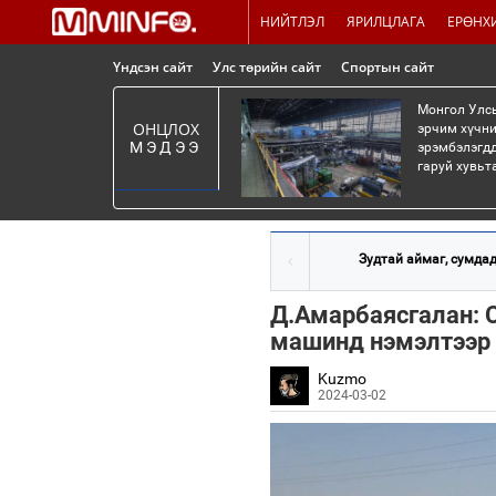
НИЙТЛЭЛ
ЯРИЛЦЛАГА
ЕРӨНХ
Үндсэн сайт
Улс төрийн сайт
Спортын сайт
Монгол Улсы
ОНЦЛОХ
эрчим хүчни
МЭДЭЭ
эрэмбэлэгдд
гаруй хувьт
Зудтай аймаг, сумдад
Д.Амарбаясгалан: С
машинд нэмэлтээр 
Kuzmo
2024-03-02