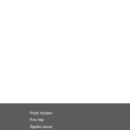
Нүүр хуудас
Улс төр
Эдийн засаг