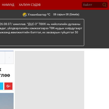
НАМУУД
ХАЛУУН СЭДЭВ
o
08 сарын 08 (Бямба)
Улаанбаатар
C
26.08.07/ ажиллав. “ДЦС-3” ТӨХК нь нийслэлийн дулааны
гадаг, үйлдвэрлэлийн хэмжээгээрээ ТӨК-иудын хоёрдугаарт
мжээнд өвөлжилтийн бэлтгэл, их засварын гүйцэтгэл 50
х
глөө
Х