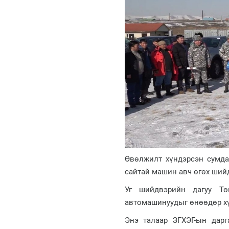
Өвөлжилт хүндэрсэн сумдад
сайтай машин авч өгөх шийд
Уг шийдвэрийн дагуу Тө
автомашинуудыг өнөөдөр хү
Энэ талаар ЗГХЭГ-ын дарг