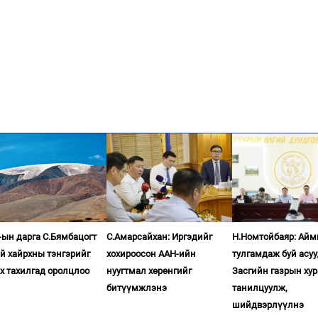
ын дарга С.Бямбацогт
С.Амарсайхан: Иргэдийг
Н.Номтойбаяр: Айм
й хайрхны тэнгэрийг
хохироосон ААН-ийн
тулгамдаж буй асу
х тахилгад оролцлоо
нуугтмал хөрөнгийг
Засгийн газрын ху
битүүмжлэнэ
танилцуулж,
шийдвэрлүүлнэ