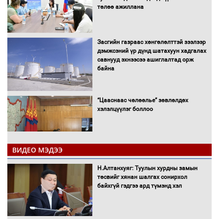
төлөө ажиллана
Засгийн газраас хөнгөлөлттэй зээлээр
дэмжсэний үр дүнд шатахуун хадгалах
савнууд эхнээсээ ашиглалтад орж
байна
“Цааснаас чөлөөлье” зөвлөлдөх
хэлэлцүүлэг боллоо
ВИДЕО МЭДЭЭ
Н.Алтанхуяг: Туулын хурдны замын
"ДЦС-3” ТӨХК-ийн нэн шаардлагатай
төсвийг хянан шалгах сонирхол
“Турбингенератор-5”-ын шинэчлэлийн
байхгүй гэдгээ ард түмэнд хэл
төсвийг шийдвэрлэхээр болов