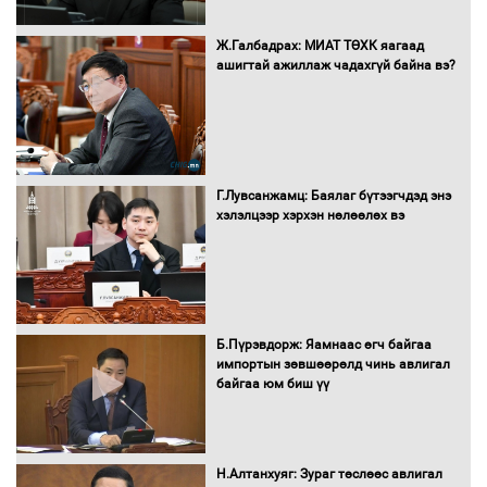
Ж.Галбадрах: МИАТ ТӨХК яагаад
ашигтай ажиллаж чадахгүй байна вэ?
Автобензин, дизель түлшний онцгой
албан татварыг тэглэлээ
Г.Лувсанжамц: Баялаг бүтээгчдэд энэ
Санхүүгийн хэмнэлтийн горимд эрүүл
хэлэлцээр хэрхэн нөлөөлөх вэ
мэндийн салбар хамаарахгүй
Нөөцийн махны худалдаа,
Б.Пүрэвдорж: Яамнаас өгч байгаа
борлуулалтыг нээлттэй ил тод
импортын зөвшөөрөлд чинь авлигал
болгоно
байгаа юм биш үү
Монгол Улс “COP17”-д “Тал хээрийн
Н.Алтанхуяг: Зураг төслөөс авлигал