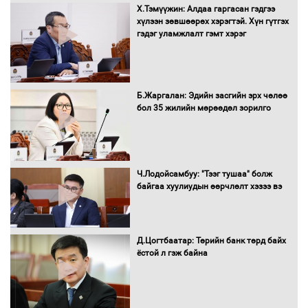
Х.Тэмүүжин: Алдаа гаргасан гэдгээ
УИХ-ын дарга С.Бямбацогт Сутай
хүлээн зөвшөөрөх хэрэгтэй. Хүн гүтгэх
хайрхны тэнгэрийг тахих тахилгад
гэдэг уламжлалт гэмт хэрэг
оролцлоо
Б.Жаргалан: Эдийн засгийн эрх чөлөө
С.Амарсайхан: Иргэдийг хохироосон
бол 35 жилийн мөрөөдөл зорилго
ААН-ийн нуугтмал хөрөнгийг
битүүмжлэнэ
Ч.Лодойсамбуу: "Тээг тушаа" болж
Н.Номтойбаяр: Аймгуудад тулгамдаж
байгаа хуулиудын өөрчлөлт хэзээ вэ
буй асуудлуудыг Засгийн газрын
хуралдаанд танилцуулж,
шийдвэрлүүлнэ
Д.Цогтбаатар: Төрийн банк төрд байх
ёстой л гэж байна
С.Бямбацогт Зүүн Азийн
эрэгтэйчүүдийн волейболын тэмцээнд
оролцож байгаа баг тамирчдад
амжилт хүслээ