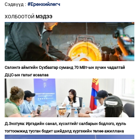
#Ерөнхийлөгч
Сэдвүүд :
ХОЛБООТОЙ
МЭДЭЭ
Сэлэнгэ аймгийн Сүхбаатар суманд 70 МВт-ын хүчин чадалтай
ДЦС-ын галыг асаалаа
Д.Энхтуяа: Иргэдийн санал, хүсэлтийг салбарын бодлого, хууль
тогтоомжид тусган бодит шийдэлд хүргэхийн төлөө ажиллана