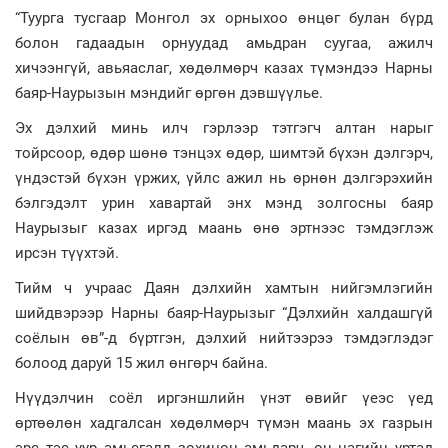
“Туурга тусгаар Монгол эх орныхоо өнцөг булан бүрд
болон гадаадын орнуудад амьдран суугаа, ажилч
хичээнгүй, авьяаслаг, хөдөлмөрч казах түмэндээ Нарны
баяр-Наурызын мэндийг өргөн дэвшүүлье.
Эх дэлхий минь илч гэрлээр тэтгэгч алтан нарыг
тойрсоор, өдөр шөнө тэнцэх өдөр, шимтэй бүхэн дэлгэрч,
үндэстэй бүхэн үржих, үйлс ажил нь өрнөн дэлгэрэхийн
бэлгэдэлт урин хавартай энх мэнд золгосны баяр
Наурызыг казах иргэд маань өнө эртнээс тэмдэглэж
ирсэн түүхтэй.
Тийм ч учраас Даян дэлхийн хамтын нийгэмлэгийн
шийдвэрээр Нарны баяр-Наурызыг “Дэлхийн халдашгүй
соёлын өв”-д бүртгэн, дэлхий нийтээрээ тэмдэглэдэг
болоод даруй 15 жил өнгөрч байна.
Нүүдэлчин соёл иргэншлийн үнэт өвийг үеэс үед
өртөөлөн хадгалсан хөдөлмөрч түмэн маань эх газрын