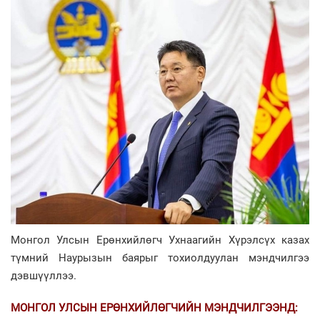
Монгол Улсын Ерөнхийлөгч Ухнаагийн Хүрэлсүх казах
түмний Наурызын баярыг тохиолдуулан мэндчилгээ
дэвшүүллээ.
МОНГОЛ УЛСЫН ЕРӨНХИЙЛӨГЧИЙН МЭНДЧИЛГЭЭНД: