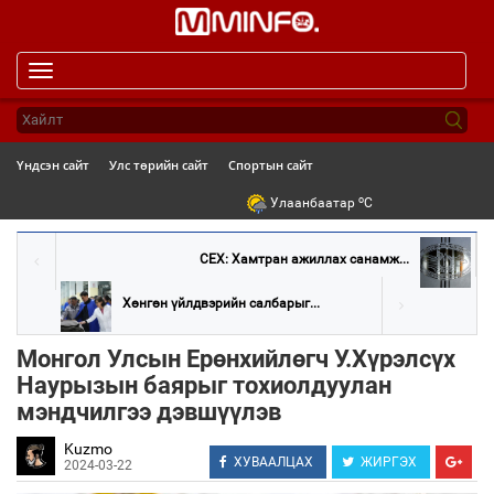
Toggle
navigation
Үндсэн сайт
Улс төрийн сайт
Спортын сайт
o
Улаанбаатар
C
СЕХ: Хамтран ажиллах санамж...
Хөнгөн үйлдвэрийн салбарыг...
Монгол Улсын Ерөнхийлөгч У.Хүрэлсүх
Наурызын баярыг тохиолдуулан
мэндчилгээ дэвшүүлэв
Kuzmo
ХУВААЛЦАХ
ЖИРГЭХ
2024-03-22