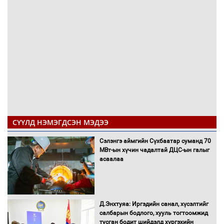
СҮҮЛД НЭМЭГДСЭН МЭДЭЭ
Сэлэнгэ аймгийн Сүхбаатар суманд 70
МВт-ын хүчин чадалтай ДЦС-ын галыг
асаалаа
Д.Энхтуяа: Иргэдийн санал, хүсэлтийг
салбарын бодлого, хууль тогтоомжид
тусган бодит шийдэлд хүргэхийн