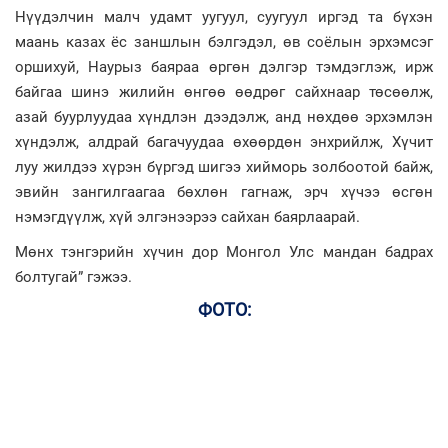
Нүүдэлчин малч удамт уугуул, суугуул иргэд та бүхэн
маань казах ёс заншлын бэлгэдэл, өв соёлын эрхэмсэг
оршихуй, Наурыз баяраа өргөн дэлгэр тэмдэглэж, ирж
байгаа шинэ жилийн өнгөө өөдрөг сайхнаар төсөөлж,
азай буурлуудаа хүндлэн дээдэлж, анд нөхдөө эрхэмлэн
хүндэлж, алдрай багачуудаа өхөөрдөн энхрийлж, Хүчит
луу жилдээ хүрэн бүргэд шигээ хийморь золбоотой байж,
эвийн зангилгаагаа бөхлөн гагнаж, эрч хүчээ өсгөн
нэмэгдүүлж, хүй элгэнээрээ сайхан баярлаарай.
Мөнх тэнгэрийн хүчин дор Монгол Улс мандан бадрах
болтугай” гэжээ.
ФОТО: