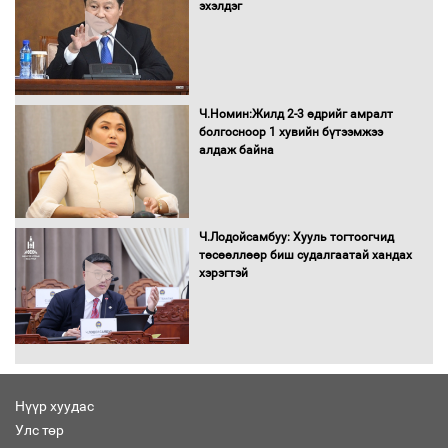
төлөвлөгөө”-гөө танилцуулна
эхэлдэг
16 төрлийн эмийг нэг эх үүсвэрээс
Ч.Номин:Жилд 2-3 өдрийг амралт
худалдан авах журмыг баталлаа
болгосноор 1 хувийн бүтээмжээ
алдаж байна
Бүх шатанд хэмнэлтийн горимд
Ч.Лодойсамбуу: Хууль тогтоогчид
шилжиж, найр наадам, зөвлөгөөн,
төсөөллөөр биш судалгаатай хандах
гадаад томилолтыг хориглолоо
хэрэгтэй
Сайд нар төсвөө хэрхэн зарцуулах вэ?
Нүүр хуудас
Улс төр