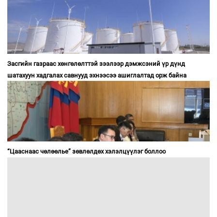
Засгийн газраас хөнгөлөлттэй зээлээр дэмжсэний үр дүнд
шатахуун хадгалах савнууд эхнээсээ ашиглалтад орж байна
“Цааснаас чөлөөлье” зөвлөлдөх хэлэлцүүлэг боллоо