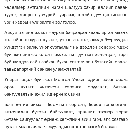
эрс тэс уур амьсгалд зохицон амьдарч, он цагийн уртад
хөдөлмөр зүтгэлийн нэгэн шалгуур хахир өвлийг даван
туулж, жаврын үзүүрийг уярааж, төлийн дуу цангинасан
урин хаврын улиралтай золголоо.
Айсуй цагийн эхлэл Наурыз баяраараа казах иргэд маань
хол ойроос хуран цуглаж, учран золгож, ахмад буурлуудаа
хүндэтгэн залж, үнэт сургаалыг нь дээдлэн сонсож, үдэж
буй жилийнхээ ололт амжилтыг дүгнэн хэлэлцэж, гарч
буй жилдээ сайн сайхан бүхэн сэтгэлчлэн бүтэхийн ерөөл
тавьдаг эртний сайхан уламжлалтай.
Улиран одож буй жил Монгол Улсын эдийн засаг өсөж,
орон нутагт чиглэсэн хөрөнгө оруулалт, бүтээн
байгуулалтын ажил ид өрнөж байна.
Баян-Өлгий аймагт боомтын сэргэлт, босоо тэнхлэгийн
автозамын бүтээн байгуулалт, транзит тээвэр зэрэг
бүтээн байгуулалт өрнөж, хөгжлийн ахиц гарч, алс хязгаар
нутагт маань аялагч, жуулчдын хөл тасрахгүй болжээ.