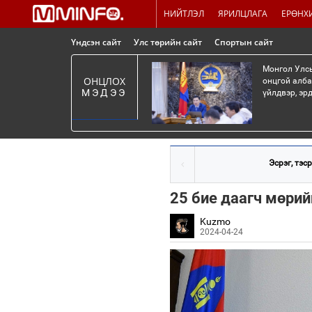
НИЙТЛЭЛ
ЯРИЛЦЛАГА
ЕРӨНХ
Үндсэн сайт
Улс төрийн сайт
Спортын сайт
Монгол Улсы
ОНЦЛОХ
онцгой алба
МЭДЭЭ
үйлдвэр, эр
Эсрэг, тэср
25 бие даагч мөри
Kuzmo
2024-04-24