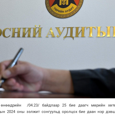
 өнөөдрийн /04.23/ байдлаар 25 бие даагч мөрийн хөт
Х-ын 2024 оны ээлжит сонгуульд оролцох бие даан нэр дэв