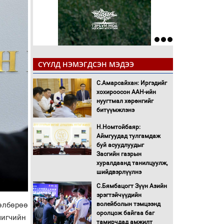
СҮҮЛД НЭМЭГДСЭН МЭДЭЭ
С.Амарсайхан: Иргэдийг
хохироосон ААН-ийн
нуугтмал хөрөнгийг
битүүмжлэнэ
Н.Номтойбаяр:
Аймгуудад тулгамдаж
буй асуудлуудыг
Засгийн газрын
хуралдаанд танилцуулж,
шийдвэрлүүлнэ
С.Бямбацогт Зүүн Азийн
эрэгтэйчүүдийн
өлбөрөө
волейболын тэмцээнд
оролцож байгаа баг
шигчийн
тамирчдад амжилт