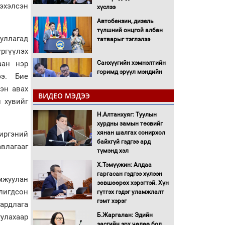
эхэлсэн
хүслээ
Автобензин, дизель
түлшний онцгой албан
уллагад
татварыг тэглэлээ
ргүүлэх
Санхүүгийн хэмнэлтийн
аан нэр
горимд эрүүл мэндийн
ээ. Бие
салбар хамаарахгүй
эн авах
ВИДЕО МЭДЭЭ
 хувийг
Нөөцийн махны
худалдаа, борлуулалтыг
Н.Алтанхуяг: Туулын
нээлттэй ил тод болгоно
хурдны замын төсвийг
хянан шалгах сонирхол
 иргэний
байхгүй гэдгээ ард
влагааг
Монгол Улс “COP17”-д
түмэнд хэл
“Тал хээрийн
төлөвлөгөө”-гөө
Х.Тэмүүжин: Алдаа
танилцуулна
гаргасан гэдгээ хүлээн
мжуулан
зөвшөөрөх хэрэгтэй. Хүн
16 төрлийн эмийг нэг эх
олигдсон
гүтгэх гэдэг уламжлалт
үүсвэрээс худалдан авах
гэмт хэрэг
аардлага
журмыг баталлаа
Б.Жаргалан: Эдийн
уулахаар
засгийн эрх чөлөө бол