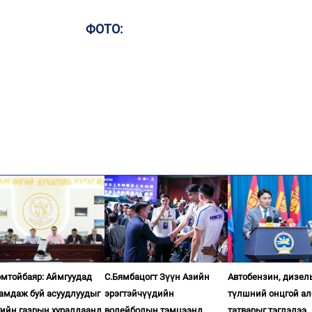
ФОТО:
омтойбаяр: Аймгуудад
С.Бямбацогт Зүүн Азийн
Автобензин, дизел
гамдаж буй асуудлуудыг
эрэгтэйчүүдийн
түлшний онцгой ал
гийн газрын хуралдаанд
волейболын тэмцээнд
татварыг тэглэлээ