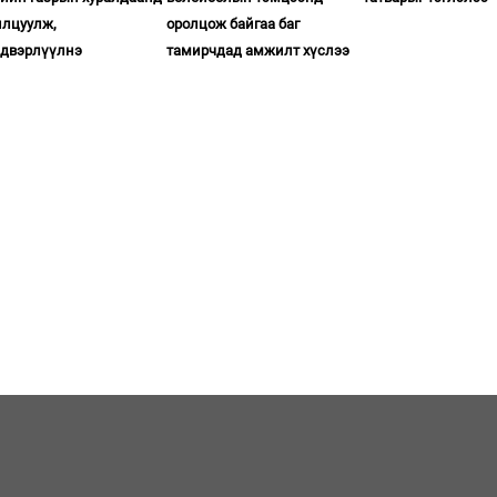
илцуулж,
оролцож байгаа баг
двэрлүүлнэ
тамирчдад амжилт хүслээ