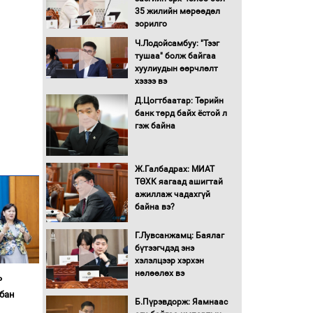
Бүх шатанд хэмнэлтийн
35 жилийн мөрөөдөл
горимд шилжиж, найр
зорилго
наадам, зөвлөгөөн,
гадаад томилолтыг
Ч.Лодойсамбуу: "Тээг
хориглолоо
тушаа" болж байгаа
хуулиудын өөрчлөлт
Сайд нар төсвөө хэрхэн
хэзээ вэ
зарцуулах вэ?
Д.Цогтбаатар: Төрийн
банк төрд байх ёстой л
гэж байна
Засгийн газрын ээлжит
хуралдаан болж байна
Ж.Галбадрах: МИАТ
ТӨХК яагаад ашигтай
Автомашинд улсын
ажиллаж чадахгүй
дугаарын тэгш,
байна вэ?
сондгойгоор шатахуун
олгоно
Г.Лувсанжамц: Баялаг
бүтээгчдэд энэ
Бага орлоготой
хэлэлцээр хэрхэн
иргэдийн орлогод
нөлөөлөх вэ
татвар ногдуулахгүй
ь
байх эрх зүйн орчныг
бан
Б.Пүрэвдорж: Яамнаас
бүрдүүллээ