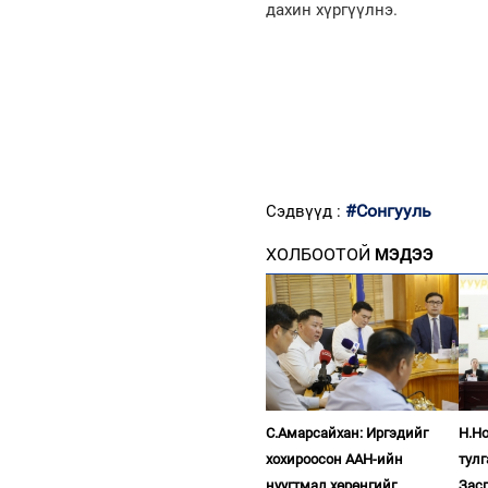
дахин хүргүүлнэ.
#Сонгууль
Сэдвүүд :
ХОЛБООТОЙ
МЭДЭЭ
С.Амарсайхан: Иргэдийг
Н.Н
хохироосон ААН-ийн
тул
нуугтмал хөрөнгийг
Зас