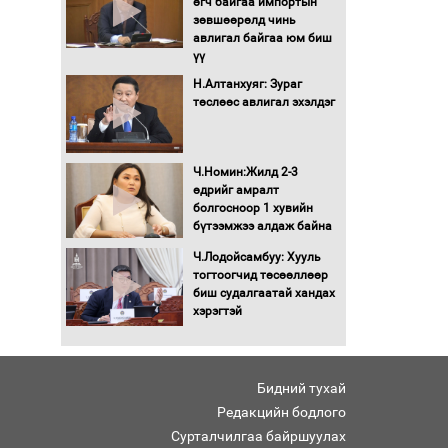
өгч байгаа импортын
Хөшөө бүтсэн түүхийг
зөвшөөрөлд чинь
өгүүлэх 7 баримт
авлигал байгаа юм биш
үү
Хөвсгөл нуурын лусыг
Н.Алтанхуяг: Зураг
тахих төрийн тахилгын
төслөөс авлигал эхэлдэг
ёслол боллоо
“Хар жагсаалт”-ын
Ч.Номин:Жилд 2-3
асуудлыг цэгцлэх
өдрийг амралт
чиглэлээр
болгосноор 1 хувийн
Монголбанкны
бүтээмжээ алдаж байна
удирдлагад 30 хоногийн
Ч.Лодойсамбуу: Хууль
хугацаатай үүрэг өглөө
тогтоогчид төсөөллөөр
Ерөнхий сайд Н.Учрал
биш судалгаатай хандах
олимпиадын хүрээнд
хэрэгтэй
гарсан зардлыг
шийдвэрлэж өгөхөөр
болов
Бидний тухай
Энэ намар 1-6 дугаар
ангийн хүүхдүүдэд
Редакцийн бодлого
сургуулийн автобус
Сурталчилгаа байршуулах
үйлчилнэ