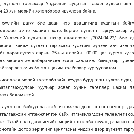
, дүгнэлт гаргахаар Үндэсний аудитын газарт хүлээн авч 
ч 23 хүн мөрийн хөтөлбөрөө ирүүлсэн байна.
 хуулийн дагуу бие даан нэр дэвшигчид аудитын байгу
өдрөөс өмнө мөрийн хөтөлбөртөө дүгнэлт гаргуулахаар хү
с Үндэсний аудитын газар өнөөдрөөс /2024.04.22/ бие д
өрийг хянаж дүгнэлт гаргахаар хүсэтийг хүлээн авч эхэлл
йг дөрөвдүгээр сарын 25-ны өдрийн 00:00 цаг хүртэл хүлэ
нь мөрийн хөтөлбөрийнхөө эхийг хэвлэмэл байдлаар гурван
йгээр авч очих ба мөн цахим хэлбэрээр хүргүүлэх юм.
хиолдолд мөрийн хөтөлбөрийн хуудас бүрд гарын үсгээ зурж,
баталгаажуулсан хуулбар эсвэл хүчин төгөлдөр цахим ла
үлэх боломжтой.
 аудитын байгууллагатай итгэмжлэгдсэн төлөөлөгчөөр да
баталгаажсан итгэмжлэлтэй байх, итгэмжлэгдсэн төлөөлөгч с
 аж. Тухайн нэр дэвшигчийн мөрийн хөтөлбөр хуульд заасан ш
оногийн дотор зөрчлийг арилгасны үндсэн дээр дүгнэлт гарг