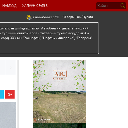
НАМУУД
ХАЛУУН СЭДЭВ
o
08 сарын 06 (Пүрэв)
Улаанбаатар
C
 хэлэлцэн шийдвэрлэлээ. Автобензин, дизель түлшний
ь түлшний онцгой албан татварын тухай” асуудлыг Аж
сард ОХУ-ын “Роснефть”, “Нефтьхимисервис”, “Газпром”...
Х