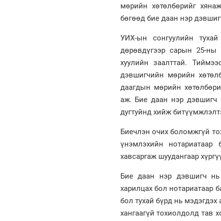
мөрийн хөтөлбөрийг хянаж
бөгөөд бие даан нэр дэвшиг
УИХ-ын сонгуулийн тухай
дөрөвдүгээр сарын 25-ны 
хуулийн заалттай. Тиймээ
дэвшигчийн мөрийн хөтөлб
даагдын мөрийн хөтөлбөри
аж. Бие даан нэр дэвшигч 
дугтуйнд хийж битүүмжлэлтэ
Биечлэн очих боломжгүй то
үнэмлэхийн нотариатаар 
хавсаргаж шуудангаар хүргү
Бие даан нэр дэвшигч нь
харилцах бол нотариатаар 
бол тухай бүрд нь мэдэгдэх
хангаагүй тохиолдолд тав х