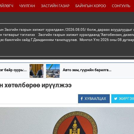
ИЙЛӨГЧ
ЧУУЛГАН
ЗАСГИЙН ГАЗАР
БАЙНГЫН ХОРОО
СОНГУУЛЬ
н Засгийн газрын ээлжит хуралдаан /2026.08.05/ болж, дараах асуудлуудыг
н татварыг тэглэлээ Засгийн газрын ээлжит хуралдаанд “Автобензин, дизел
дэс баялгийн сайд Г.Дамдинням танилцуулав. Монгол Улс 2026 оны 08 дугаар 
эг байр суурь:...
Авто зам, гүүрийн барилга...
йн хөтөлбөрөө ирүүлжээ
ХУВААЛЦАХ
ЖИРГЭ