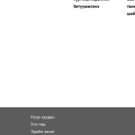
битүүмжлэнэ
тан
ший
Нүүр хуудас
Улс төр
Эдийн засаг