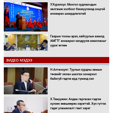
У.Хүрэлсүх: Монгол судлаачдын
залгамж холбоог бэхжүүлэхэд онцгой
анхаарах шаардлагатай
Газрын тосны эрэл, хайгуулын ажилд
АМГТГ анхаарал хандуулж ажиллахыг
үүрэг өглөө
ВИДЕО МЭДЭЭ
Н.Номтойбаяр: Орон нутаг хөгжихөд
чөдөр болж буй хууль, эрхзүйн орчныг
Н.Алтанхуяг: Туулын хурдны замын
шинэчилнэ
төсвийг хянан шалгах сонирхол
байхгүй гэдгээ ард түмэнд хэл
Багахангай-Хөшигийн хөндий-Эмээлт
Х.Тэмүүжин: Алдаа гаргасан гэдгээ
чиглэлийн төмөр замыг ашиглалтад
хүлээн зөвшөөрөх хэрэгтэй. Хүн гүтгэх
оруулахаар бэлтгэж байна
гэдэг уламжлалт гэмт хэрэг