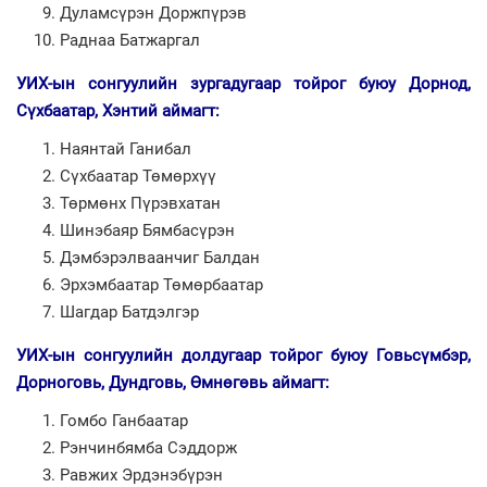
Дуламсүрэн Доржпүрэв
Раднаа Батжаргал
УИХ-ын сонгуулийн зургадугаар тойрог буюу Дорнод,
Сүхбаатар, Хэнтий аймагт:
Наянтай Ганибал
Сүхбаатар Төмөрхүү
Төрмөнх Пүрэвхатан
Шинэбаяр Бямбасүрэн
Дэмбэрэлваанчиг Балдан
Эрхэмбаатар Төмөрбаатар
Шагдар Батдэлгэр
УИХ-ын сонгуулийн долдугаар тойрог буюу Говьсүмбэр,
Дорноговь, Дундговь, Өмнөгөвь аймагт:
Гомбо Ганбаатар
Рэнчинбямба Сэддорж
Равжих Эрдэнэбүрэн