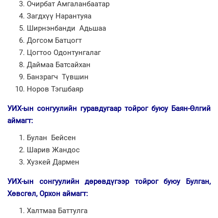
Очирбат Амгаланбаатар
Загдхүү Нарантуяа
Ширнэнбанди Адьшаа
Догсом Батцогт
Цогтоо Одонтунгалаг
Даймаа Батсайхан
Банзрагч Түвшин
Норов Тэгшбаяр
УИХ-ын сонгуулийн гуравдугаар тойрог буюу Баян-Өлгий
аймагт:
Булан Бейсен
Шарив Жандос
Хузкей Дармен
УИХ-ын сонгуулийн дөрөвдүгээр тойрог буюу Булган,
Хөвсгөл, Орхон аймагт:
Халтмаа Баттулга