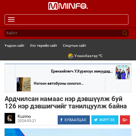
Toggle
navigation
Үндсэн сайт
Улс төрийн сайт
Спортын сайт
o
Улаанбаатар
C
Ерөнхийлөгч У.Хүрэлсүх ээжүүдэд...
Ногоон автобусны сонсгол...
Ардчилсан намаас нэр дэвшүүлж буй
126 нэр дэвшигчийг танилцуулж байна
Kuzmo
ХУВААЛЦАХ
ЖИРГЭХ
2024-05-21