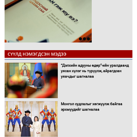
СҮҮЛД НЭМЭГДСЭН МЭДЭЭ
“Дэлхийн адууны өдөр”-ийн уралдаанд
уясан хүлэг нь түрүүлж, айрагдсан
уяачдыг шагналаа
Монгол судлалыг хөгжүүлж байгаа
эрхмүүдийг шагналаа