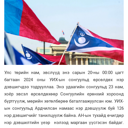
Улс төрийн нам, эвслүүд энэ сарын 20-ны 00:00 цагт
багтаан 2024 оны УИХ-ын сонгуульд өрсөлдөх нэр
дэвшигчдээ тодрууллаа. Энэ удаагийн сонгуульд 23 нам,
хоёр эвсэл өрсөлдөхөөр Сонгуулийн ерөнхий хороонд
бүртгүүлж, мөрийн хөтөлбөрөө баталгаажуулсан юм. УИХ-
ын сонгуульд Ардчилсан намаас нэр дэвшүүлж буй 126
нэр дэвшигчийг танилцуулж байна. АН-ын тухайд өчигдөр
нэр дэвшилтийн үеэр нэлээд маргаан үүсгэсэн байдаг.