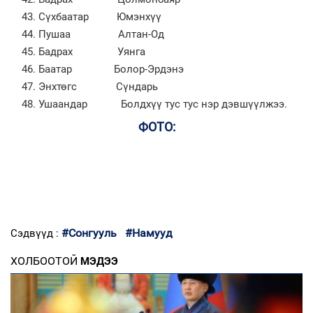
Сүхбаатар Юмэнхүү
Пушаа Алтан-Од
Бадрах Уянга
Баатар Болор-Эрдэнэ
Энхтөгс Сүндарь
Ушаандар Болдхүү тус тус нэр дэвшүүлжээ.
ФОТО:
#Сонгууль
#Намууд
Сэдвүүд :
ХОЛБООТОЙ
МЭДЭЭ