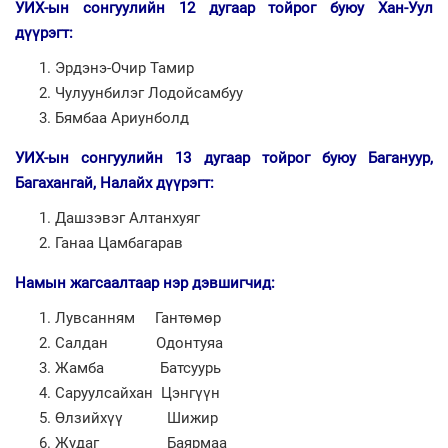
УИХ-ын сонгуулийн 12 дугаар тойрог буюу Хан-Уул
дүүрэгт:
Эрдэнэ-Очир Тамир
Чулуунбилэг Лодойсамбуу
Бямбаа Ариунболд
УИХ-ын сонгуулийн 13 дугаар тойрог буюу Багануур,
Багахангай, Налайх дүүрэгт:
Дашзэвэг Алтанхуяг
Ганаа Цамбагарав
Намын жагсаалтаар нэр дэвшигчид:
Лувсанням Гантөмөр
Салдан Одонтуяа
Жамба Батсуурь
Саруулсайхан Цэнгүүн
Өлзийхүү Шижир
Жудаг Баярмаа