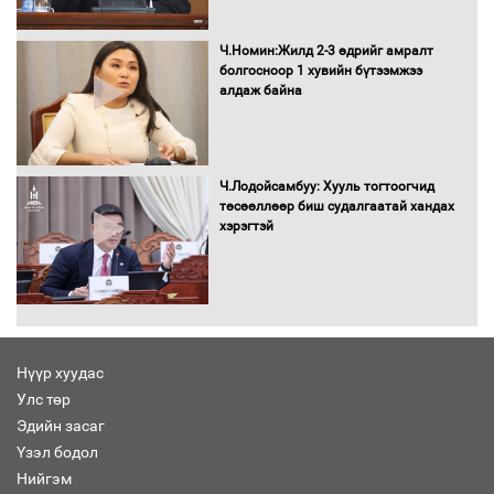
Н.Номтойбаяр: Аймгуудад тулгамдаж
буй асуудлуудыг Засгийн газрын
Ч.Номин:Жилд 2-3 өдрийг амралт
хуралдаанд танилцуулж,
болгосноор 1 хувийн бүтээмжээ
шийдвэрлүүлнэ
алдаж байна
С.Бямбацогт Зүүн Азийн
эрэгтэйчүүдийн волейболын тэмцээнд
оролцож байгаа баг тамирчдад
Ч.Лодойсамбуу: Хууль тогтоогчид
амжилт хүслээ
төсөөллөөр биш судалгаатай хандах
хэрэгтэй
Автобензин, дизель түлшний онцгой
албан татварыг тэглэлээ
Нүүр хуудас
Улс төр
Эдийн засаг
Санхүүгийн хэмнэлтийн горимд эрүүл
Үзэл бодол
мэндийн салбар хамаарахгүй
Нийгэм