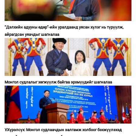
“Дэлхийн адууны өдөр”-ийн уралдаанд уясан хүлэг нь түрүүлж,
айрагдсан уяачдыг шагналаа
Монгол судлалыг хөгжүүлж байгаа эрхмүүдийг шагналаа
У.Хүрэлсүх: Монгол судлаачдын залгамж холбоог бэхжүүлэхэд