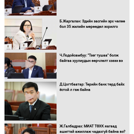
Сэлэнгэ аймгийн Сүхбаатар суманд 70
МВт-ын хүчин чадалтай ДЦС-ын галыг
Б.Жаргалан: Эдийн засгийн эрх чөлөө
асаалаа
бол 35 жилийн мөрөөдөл зорилго
Д.Энхтуяа: Иргэдийн санал, хүсэлтийг
салбарын бодлого, хууль тогтоомжид
Ч.Лодойсамбуу: "Тээг тушаа" болж
тусган бодит шийдэлд хүргэхийн
байгаа хуулиудын өөрчлөлт хэзээ вэ
төлөө ажиллана
Д.Цогтбаатар: Төрийн банк төрд байх
Засгийн газраас хөнгөлөлттэй зээлээр
ёстой л гэж байна
дэмжсэний үр дүнд шатахуун хадгалах
савнууд эхнээсээ ашиглалтад орж
байна
“Цааснаас чөлөөлье” зөвлөлдөх
Ж.Галбадрах: МИАТ ТӨХК яагаад
хэлэлцүүлэг боллоо
ашигтай ажиллаж чадахгүй байна вэ?