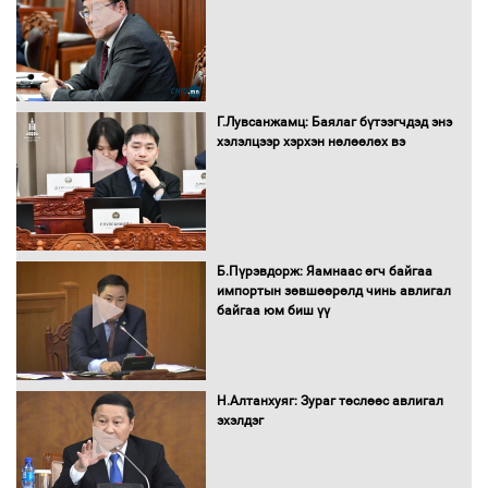
"ДЦС-3” ТӨХК-ийн нэн шаардлагатай
Г.Лувсанжамц: Баялаг бүтээгчдэд энэ
“Турбингенератор-5”-ын шинэчлэлийн
хэлэлцээр хэрхэн нөлөөлөх вэ
төсвийг шийдвэрлэхээр болов
УИХ-ын дарга С.Бямбацогт Сутай
хайрхны тэнгэрийг тахих тахилгад
Б.Пүрэвдорж: Яамнаас өгч байгаа
оролцлоо
импортын зөвшөөрөлд чинь авлигал
байгаа юм биш үү
С.Амарсайхан: Иргэдийг хохироосон
ААН-ийн нуугтмал хөрөнгийг
Н.Алтанхуяг: Зураг төслөөс авлигал
битүүмжлэнэ
эхэлдэг