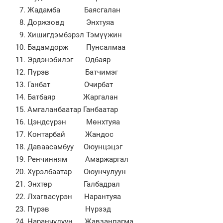
Жадамба Баясгалан
Доржзовд Энхтуяа
Хишигдэмбэрэл Тэмүүжин
Бадамдорж Пунсалмаа
Эрдэнэбилэг Одбаяр
Пүрэв Батчимэг
Ганбат Очирбат
Батбаяр Жаргалан
Амгаланбаатар Ганбаатар
Цэндсүрэн Мөнхтуяа
Контарбай Жандос
Даваасамбуу Оюунцэцэг
Ренчинням Амаржаргал
Хүрэлбаатар Оюунчулуун
Энхтөр Галбадрал
Лхагвасүрэн Нарантуяа
Пүрэв Нүрзэд
Наранчулуун Жавзанпагма