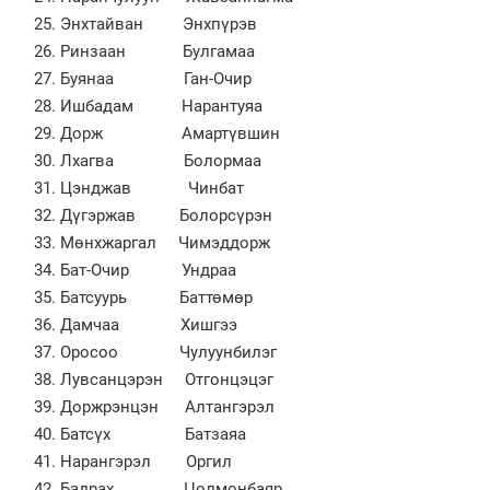
Энхтайван Энхпүрэв
Ринзаан Булгамаа
Буянаа Ган-Очир
Ишбадам Нарантуяа
Дорж Амартүвшин
Лхагва Болормаа
Цэнджав Чинбат
Дүгэржав Болорсүрэн
Мөнхжаргал Чимэддорж
Бат-Очир Ундраа
Батсуурь Баттөмөр
Дамчаа Хишгээ
Оросоо Чулуунбилэг
Лувсанцэрэн Отгонцэцэг
Доржрэнцэн Алтангэрэл
Батсүх Батзаяа
Нарангэрэл Оргил
Бадрах Цолмонбаяр