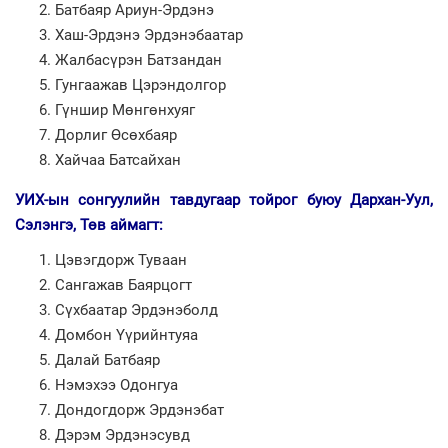
Батбаяр Ариун-Эрдэнэ
Хаш-Эрдэнэ Эрдэнэбаатар
Жалбасүрэн Батзандан
Гунгаажав Цэрэндолгор
Гүншир Мөнгөнхуяг
Дорлиг Өсөхбаяр
Хайчаа Батсайхан
УИХ-ын сонгуулийн тавдугаар тойрог буюу Дархан-Уул,
Сэлэнгэ, Төв аймагт:
Цэвэгдорж Туваан
Сангажав Баярцогт
Сүхбаатар Эрдэнэболд
Домбон Үүрийнтуяа
Далай Батбаяр
Нэмэхээ Одонгуа
Дондогдорж Эрдэнэбат
Дэрэм Эрдэнэсувд