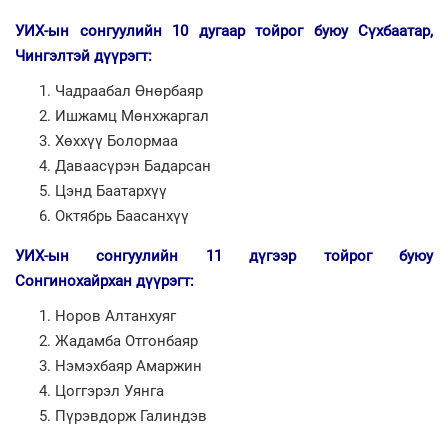
УИХ-ын сонгуулийн 10 дугаар тойрог буюу Сүхбаатар,
Чингэлтэй дүүрэгт:
Чадраабал Өнөрбаяр
Ишжамц Мөнхжаргал
Хөххүү Болормаа
Даваасүрэн Бадарсан
Цэнд Баатархүү
Октябрь Баасанхүү
УИХ-ын сонгуулийн 11 дүгээр тойрог буюу
Сонгинохайрхан дүүрэгт:
Норов Алтанхуяг
Жадамба Отгонбаяр
Нэмэхбаяр Амаржин
Цоггэрэл Уянга
Пүрэвдорж Галиндэв