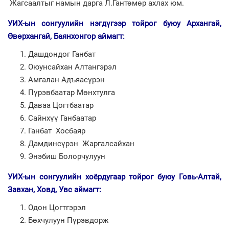
Жагсаалтыг намын дарга Л.Гантөмөр ахлах юм.
УИХ-ын сонгуулийн нэгдүгээр тойрог буюу Архангай,
Өвөрхангай, Баянхонгор аймагт:
Дашдондог Ганбат
Оюунсайхан Алтангэрэл
Амгалан Адъяасүрэн
Пүрэвбаатар Мөнхтулга
Даваа Цогтбаатар
Сайнхүү Ганбаатар
Ганбат Хосбаяр
Дамдинсүрэн Жаргалсайхан
Энэбиш Болорчулуун
УИХ-ын сонгуулийн хоёрдугаар тойрог буюу Говь-Алтай,
Завхан, Ховд, Увс аймагт:
Одон Цогтгэрэл
Бөхчулуун Пүрэвдорж