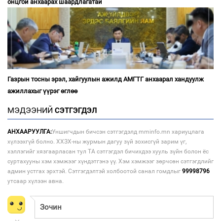
онцгой анхаарах шаардлагатай
Газрын тосны эрэл, хайгуулын ажилд АМГТГ анхаарал хандуулж
ажиллахыг үүрэг өглөө
МЭДЭЭНИЙ
СЭТГЭГДЭЛ
АНХААРУУЛГА:
Уншигчдын бичсэн сэтгэгдэлд mminfo.mn хариуцлага
хүлээхгүй болно. ХХЗХ-ны журмын дагуу зүй зохисгүй зарим үг,
хэллэгийг хязгаарласан тул ТА сэтгэгдэл бичихдээ хууль зүйн болон ёс
суртахууны хэм хэмжээг хүндэтгэнэ үү. Хэм хэмжээг зөрчсөн сэтгэгдлийг
админ устгах эрхтэй. Сэтгэгдэлтэй холбоотой санал гомдлыг
99998796
утсаар хүлээн авна.