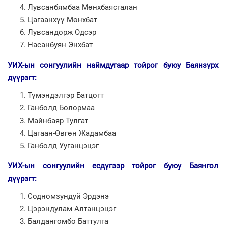
Лувсанбямбаа Мөнхбаясгалан
Цагаанхүү Мөнхбат
Лувсандорж Одсэр
Насанбуян Энхбат
УИХ-ын сонгуулийн наймдугаар тойрог буюу Баянзүрх
дүүрэгт:
Түмэндэлгэр Батцогт
Ганболд Болормаа
Майнбаяр Тулгат
Цагаан-Өвгөн Жадамбаа
Ганболд Ууганцэцэг
УИХ-ын сонгуулийн есдүгээр тойрог буюу Баянгол
дүүрэгт:
Содномзундуй Эрдэнэ
Цэрэндулам Алтанцэцэг
Балдангомбо Баттулга