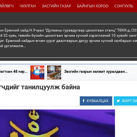
ИЙЛӨГЧ
ЧУУЛГАН
ЗАСГИЙН ГАЗАР
БАЙНГЫН ХОРОО
СОНГУУЛЬ
н Ерөнхий сайд Н.Учрал “Дулааны гуравдугаар цахилгаан станц” ТӨХК-д /20
й 32 хувь, төвийн бүсийн цахилгаан эрчим хүчний хэрэглээний 10 хувийг хан
эг. Ерөнхий сайдын өгсөн үүрэг даалгаврын дагуу эрчим хүчний салбарын хэ
ай үргэлжилж...
гтсан 48 нэр...
Засгийн газрын ээлжит хуралдаан...
гчдийг танилцуулж байна
ХУВААЛЦАХ
ЖИРГЭ