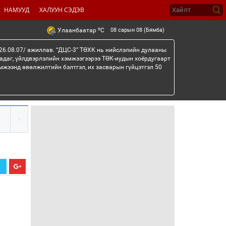
НАМУУД
ХАЛУУН СЭДЭВ
o
08 сарын 08 (Бямба)
Улаанбаатар
C
26.08.07/ ажиллав. “ДЦС-3” ТӨХК нь нийслэлийн дулааны
гадаг, үйлдвэрлэлийн хэмжээгээрээ ТӨК-иудын хоёрдугаарт
мжээнд өвөлжилтийн бэлтгэл, их засварын гүйцэтгэл 50
Х