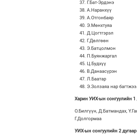
Г.Бат-Эрдэнэ
А.Наранхүү
А.Отгонбаяр
Э.Мөнхтуяа
Д.Цогтгэрэл
Г.Дөлгөөн
Э.Батцолмон
П.Буянжаргал
Ц.Будхүү
В.Данаасүрэн
Л.Баатар
Э.Золзаяа нар багтжээ
Харин УИХ-ын сонгуулийн 1 
О.Билгүүн, Д.Батмандах, Ү.Га
Г.Долгормаа
УИХ-ын сонгуулийн 2 дугаар 