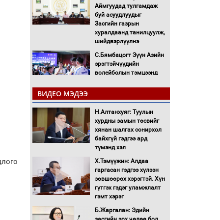
Аймгуудад тулгамдаж
буй асуудлуудыг
Засгийн газрын
хуралдаанд танилцуулж,
шийдвэрлүүлнэ
С.Бямбацогт Зүүн Азийн
эрэгтэйчүүдийн
волейболын тэмцээнд
оролцож байгаа баг
тамирчдад амжилт
ВИДЕО МЭДЭЭ
хүслээ
Н.Алтанхуяг: Туулын
Автобензин, дизель
хурдны замын төсвийг
түлшний онцгой албан
хянан шалгах сонирхол
татварыг тэглэлээ
байхгүй гэдгээ ард
түмэнд хэл
Санхүүгийн хэмнэлтийн
длого
Х.Тэмүүжин: Алдаа
горимд эрүүл мэндийн
гаргасан гэдгээ хүлээн
салбар хамаарахгүй
зөвшөөрөх хэрэгтэй. Хүн
гүтгэх гэдэг уламжлалт
Нөөцийн махны
гэмт хэрэг
худалдаа, борлуулалтыг
Б.Жаргалан: Эдийн
нээлттэй ил тод болгоно
засгийн эрх чөлөө бол