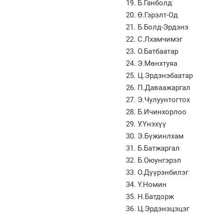
Б.Ганболд
Ө.Гэрэлт-Од
Б.Болд-Эрдэнэ
С.Лхамчимэг
О.Батбаатар
Э.Мөнхтуяа
Ц.Эрдэнэбаатар
П.Даваажаргал
Э.Чулуунтогтох
Б.Ичинхорлоо
У.Үнэхүү
Э.Бүжинлхам
Б.Батжаргал
Б.Оюунгэрэл
О.Дүүрэнбилэг
Ү.Номин
Н.Батдорж
Ц.Эрдэнэцэцэг