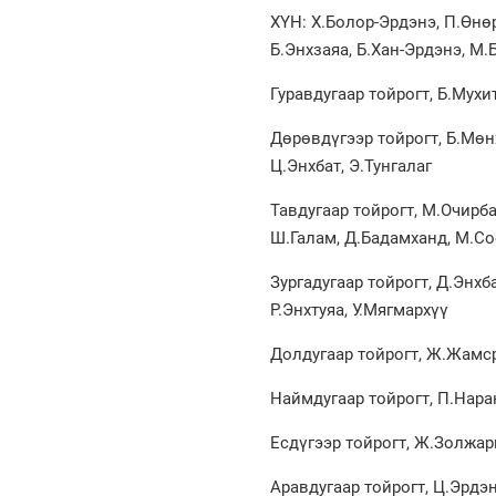
ХҮН: Х.Болор-Эрдэнэ, П.Өнөр
Б.Энхзаяа, Б.Хан-Эрдэнэ, М
Гуравдугаар тойрогт, Б.Мухи
Дөрөвдүгээр тойрогт, Б.Мөнх
Ц.Энхбат, Э.Тунгалаг
Тавдугаар тойрогт, М.Очирбат
Ш.Галам, Д.Бадамханд, М.Со
Зургадугаар тойрогт, Д.Энхб
Р.Энхтуяа, У.Мягмархүү
Долдугаар тойрогт, Ж.Жамср
Наймдугаар тойрогт, П.Наран
Есдүгээр тойрогт, Ж.Золжарг
Аравдугаар тойрогт, Ц.Эрдэн