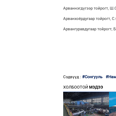
Арваннэгдүгээр тойрогт, Ш.О
Арванхоёрдугаар тойрогт, С.
Арвангуравдугаар тойрогт, 
#Сонгууль
#Нам
Сэдвүүд :
ХОЛБООТОЙ
МЭДЭЭ