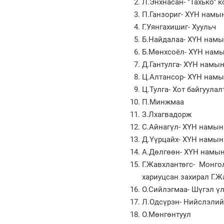
Л.Энхнасан- "Тахько" 
П.Ганзориг- ХҮН намы
Г.Уянгахишиг- Хуульч
Б.Найдалаа- ХҮН намы
Б.Мөнхсоёл- ХҮН намы
Д.Гантулга- ХҮН намы
Ц.Алтансор- ХҮН намы
Ц.Тулга- Хот байгуулал
П.Минжмаа
З.Лхагвадорж
С.Айнагүл- ХҮН намын
Д.Үүрцайх- ХҮН намын
А.Дөлгөөн- ХҮН намын
Г.Жавхлантөгс- Монго
хариуцсан захирал Г.Ж
О.Сийлэгмаа- Шүгэл үл
Л.Одсүрэн- Нийслэлий
О.Мөнгөнтуул