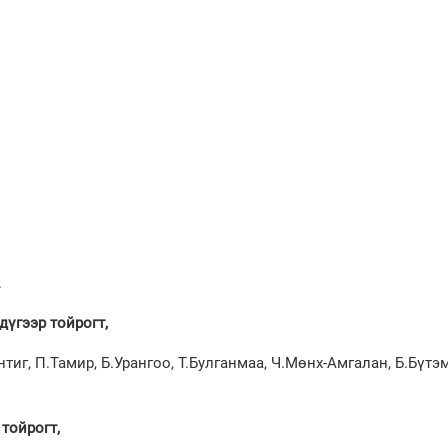
.
дүгээр тойрогт,
нтиг, П.Тамир, Б.Урангоо, Т.Булганмаа, Ч.Мөнх-Амгалан, Б.Бүтэ
тойрогт,