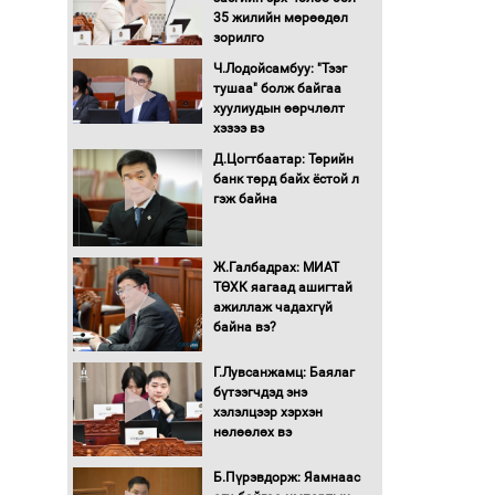
35 жилийн мөрөөдөл
Монгол Улс “COP17”-д
зорилго
“Тал хээрийн
Ч.Лодойсамбуу: "Тээг
төлөвлөгөө”-гөө
тушаа" болж байгаа
танилцуулна
хуулиудын өөрчлөлт
16 төрлийн эмийг нэг эх
хэзээ вэ
үүсвэрээс худалдан авах
Д.Цогтбаатар: Төрийн
журмыг баталлаа
банк төрд байх ёстой л
гэж байна
Бүх шатанд хэмнэлтийн
горимд шилжиж, найр
наадам, зөвлөгөөн,
Ж.Галбадрах: МИАТ
гадаад томилолтыг
ТӨХК яагаад ашигтай
хориглолоо
ажиллаж чадахгүй
Сайд нар төсвөө хэрхэн
байна вэ?
зарцуулах вэ?
Г.Лувсанжамц: Баялаг
бүтээгчдэд энэ
хэлэлцээр хэрхэн
Засгийн газрын ээлжит
нөлөөлөх вэ
хуралдаан болж байна
Б.Пүрэвдорж: Яамнаас