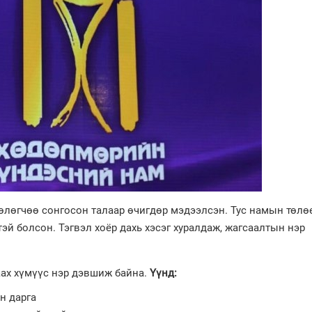
өлөгчөө сонгосон талаар өчигдөр мэдээлсэн. Тус намын төлө
эй болсон. Тэгвэл хоёр дахь хэсэг хуралдаж, жагсаалтын нэр
ах хүмүүс нэр дэвшиж байна.
Үүнд:
н дарга