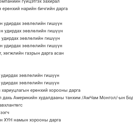
компанийн гүйцэтгэх захирал
н ерөнхий нарийн бичгийн дарга
н удирдах зөвлөлийн гишүүн
н удирдах зөвлөлийн гишүүн
н удирдах зөвлөлийн гишүүн
н удирдах зөвлөлийн гишүүн
т, хөгжлийн газрын дарга асан
 удирдах зөвлөлийн гишүүн
 удирдах зөвлөлийн гишүүн
 хариуцлагын ерөнхий хорооны дарга
л дахь Америкийн худалдааны танхим /АмЧам Монгол/-ын Бо
авхлантөгс
ээгч
н ХҮН намын хорооны дарга