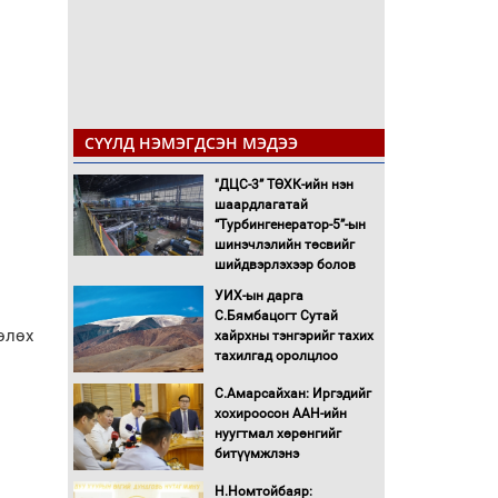
СҮҮЛД НЭМЭГДСЭН МЭДЭЭ
"ДЦС-3” ТӨХК-ийн нэн
шаардлагатай
“Турбингенератор-5”-ын
шинэчлэлийн төсвийг
шийдвэрлэхээр болов
УИХ-ын дарга
С.Бямбацогт Сутай
өлөх
хайрхны тэнгэрийг тахих
тахилгад оролцлоо
С.Амарсайхан: Иргэдийг
хохироосон ААН-ийн
нуугтмал хөрөнгийг
битүүмжлэнэ
Н.Номтойбаяр: