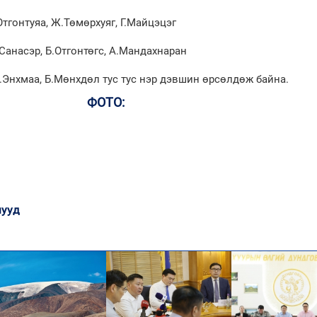
тгонтуяа, Ж.Төмөрхуяг, Г.Майцэцэг
Санасэр, Б.Отгонтөгс, А.Мандахнаран
Б.Энхмаа, Б.Мөнхдөл тус тус нэр дэвшин өрсөлдөж байна.
ФОТО:
ууд