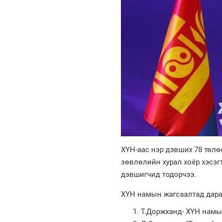
ХҮН-аас нэр дэвших 78 төлө
зөвлөлийн хурал хоёр хэсэгт
дэвшигчид тодорчээ.
ХҮН намын жагсаалтад дара
Т.Доржханд- ХҮН намы