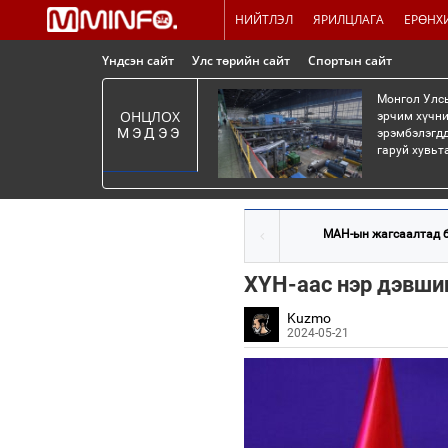
НИЙТЛЭЛ
ЯРИЛЦЛАГА
ЕРӨНХ
Үндсэн сайт
Улс төрийн сайт
Спортын сайт
Монгол Улсы
ОНЦЛОХ
эрчим хүчни
МЭДЭЭ
эрэмбэлэгдд
гаруй хувьт
МАН-ын жагсаалтад ба
ХҮН-аас нэр дэвши
Kuzmo
2024-05-21