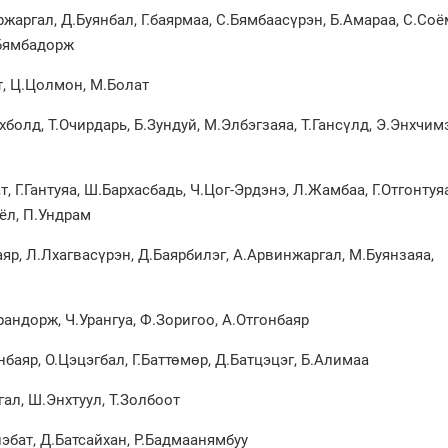
жаргал, Д.Буянбал, Г.баярмаа, С.Бямбаасүрэн, Б.Амараа, С.Соё
.Бямбадорж
т, Ц.Цолмон, М.Болат
болд, Т.Очирдарь, Б.Зундуй, М.Элбэгзаяа, Т.Гансүлд, Э.Энхчимэ
, Г.Гантуяа, Ш.Бархасбадь, Ч.Цог-Эрдэнэ, Л.Жамбаа, Г.Отгонтуяа
ёл, П.Ундрам
аяр, Л.Лхагвасүрэн, Д.Баярбилэг, А.Арвинжаргал, М.Буянзаяа,
андорж, Ч.Урангуа, Ф.Зоригоо, А.Отгонбаяр
баяр, О.Цэцэгбал, Г.Баттөмөр, Д.Батцэцэг, Б.Алимаа
ал, Ш.Энхтуул, Т.Золбоот
эбат, Д.Батсайхан, Р.Бадмаанямбуу