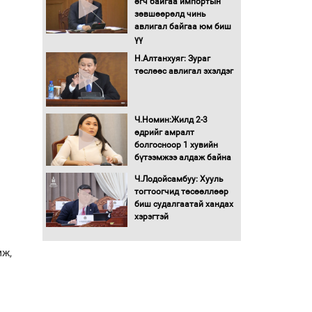
өгч байгаа импортын
Автомашинд улсын
зөвшөөрөлд чинь
дугаарын тэгш,
авлигал байгаа юм биш
сондгойгоор шатахуун
үү
олгоно
Н.Алтанхуяг: Зураг
Бага орлоготой
төслөөс авлигал эхэлдэг
иргэдийн орлогод
татвар ногдуулахгүй
байх эрх зүйн орчныг
Ч.Номин:Жилд 2-3
бүрдүүллээ
өдрийг амралт
Хөшөө бүтсэн түүхийг
болгосноор 1 хувийн
өгүүлэх 7 баримт
бүтээмжээ алдаж байна
Ч.Лодойсамбуу: Хууль
Хөвсгөл нуурын лусыг
тогтоогчид төсөөллөөр
тахих төрийн тахилгын
биш судалгаатай хандах
ёслол боллоо
хэрэгтэй
“Хар жагсаалт”-ын
мж,
асуудлыг цэгцлэх
чиглэлээр
Монголбанкны
удирдлагад 30 хоногийн
хугацаатай үүрэг өглөө