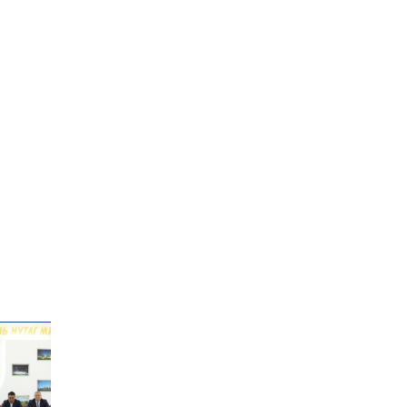
технологи гамшгийн
эрсдэлийг бууруулах гол
хөшүүрэг
“280 мянган тонн хагас
кокс, 180 мянган тонн
сайжруулсан түлшээр
өвлийг давна”
Г.Дамдинням: Газрын
тос боловсруулах
үйлдвэрийн бүтээн
байгуулалтын ажил
эрчимтэй үргэлжилж
байна
"Сэлбэ” дэд төвийг
"Smart selbe city" болгон
хөгжүүлэх чиглэл өглөө
Иргэдийн
төлөөлөгчдийн хурал
хяналт тавьдаг байх эрх
зүйн орчныг бүрдүүлнэ