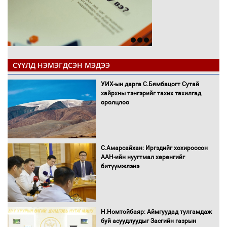
СҮҮЛД НЭМЭГДСЭН МЭДЭЭ
УИХ-ын дарга С.Бямбацогт Сутай
хайрхны тэнгэрийг тахих тахилгад
оролцлоо
С.Амарсайхан: Иргэдийг хохироосон
ААН-ийн нуугтмал хөрөнгийг
битүүмжлэнэ
Н.Номтойбаяр: Аймгуудад тулгамдаж
буй асуудлуудыг Засгийн газрын