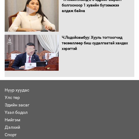
болгосноор 1 хувийн бүтээмжээ
алдаж байна
Хөшөө бүтсэн түүхийг өгүүлэх 7
баримт
Ч.Лодойсамбуу: Хууль тогтоогчид
төсөөллөөр биш судалгаатай хандах
хэрэгтэй
Хөвсгөл нуурын лусыг тахих төрийн
тахилгын ёслол боллоо
Нүүр хуудас
Улс төр
“Хар жагсаалт”-ын асуудлыг цэгцлэх
Эдийн засаг
чиглэлээр Монголбанкны удирдлагад
30 хоногийн хугацаатай үүрэг өглөө
Үзэл бодол
Нийгэм
Дэлхий
Спорт