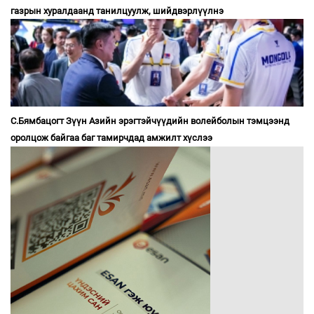
газрын хуралдаанд танилцуулж, шийдвэрлүүлнэ
С.Бямбацогт Зүүн Азийн эрэгтэйчүүдийн волейболын тэмцээнд
оролцож байгаа баг тамирчдад амжилт хүслээ