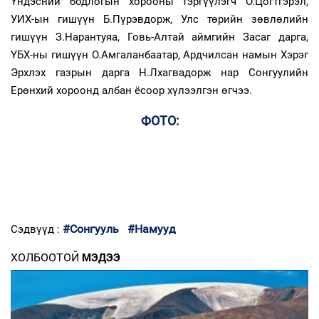
Үндэсний бодлогын хорооны тэргүүлэгч О.Цогтгэрэл,
УИХ-ын гишүүн Б.Пүрэвдорж, Улс төрийн зөвлөлийн
гишүүн З.Нарантуяа, Говь-Алтай аймгийн Засаг дарга,
ҮБХ-ны гишүүн О.Амгаланбаатар, Ардчилсан намын Хэрэг
Эрхлэх газрын дарга Н.Лхагвадорж нар Сонгуулийн
Ерөнхий хороонд албан ёсоор хүлээлгэн өгчээ.
ФОТО:
#Сонгууль
#Намууд
Сэдвүүд :
ХОЛБООТОЙ
МЭДЭЭ