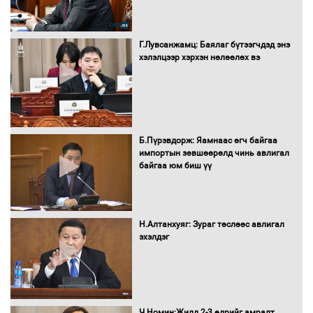
Сайд нар төсвөө хэрхэн зарцуулах вэ?
Г.Лувсанжамц: Баялаг бүтээгчдэд энэ
хэлэлцээр хэрхэн нөлөөлөх вэ
Засгийн газрын ээлжит хуралдаан
болж байна
Б.Пүрэвдорж: Яамнаас өгч байгаа
импортын зөвшөөрөлд чинь авлигал
байгаа юм биш үү
Автомашинд улсын дугаарын тэгш,
сондгойгоор шатахуун олгоно
Н.Алтанхуяг: Зураг төслөөс авлигал
эхэлдэг
Бага орлоготой иргэдийн орлогод
татвар ногдуулахгүй байх эрх зүйн
орчныг бүрдүүллээ
Ч.Номин:Жилд 2-3 өдрийг амралт