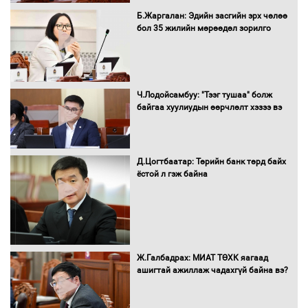
Нөөцийн махны худалдаа,
Б.Жаргалан: Эдийн засгийн эрх чөлөө
борлуулалтыг нээлттэй ил тод
бол 35 жилийн мөрөөдөл зорилго
болгоно
Монгол Улс “COP17”-д “Тал хээрийн
Ч.Лодойсамбуу: "Тээг тушаа" болж
төлөвлөгөө”-гөө танилцуулна
байгаа хуулиудын өөрчлөлт хэзээ вэ
Д.Цогтбаатар: Төрийн банк төрд байх
ёстой л гэж байна
16 төрлийн эмийг нэг эх үүсвэрээс
худалдан авах журмыг баталлаа
Бүх шатанд хэмнэлтийн горимд
Ж.Галбадрах: МИАТ ТӨХК яагаад
шилжиж, найр наадам, зөвлөгөөн,
ашигтай ажиллаж чадахгүй байна вэ?
гадаад томилолтыг хориглолоо