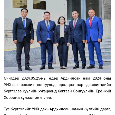
Өчигдөр 2024.05.25-ны өдөр Ардчилсан нам 2024 оны
УИХ-ын ээлжит сонгуульд оролцох нэр дэвшигчдийн
бүртгэлээ хуулийн хугацаанд багтаан Сонгуулийн Ерөнхий
Хороонд хүлээлгэн өглөө.
Тус бүртгэлийг УИХ дахь Ардчилсан намын бүлгийн дарга,