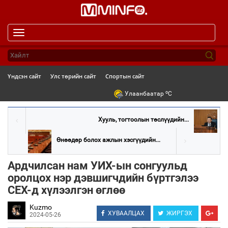
Toggle
navigation
Үндсэн сайт
Улс төрийн сайт
Спортын сайт
o
Улаанбаатар
C
Хууль, тогтоолын төслүүдийн...
Өнөөдөр болох ажлын хэсгүүдийн...
Ардчилсан нам УИХ-ын сонгуульд
оролцох нэр дэвшигчдийн бүртгэлээ
СЕХ-д хүлээлгэн өглөө
Kuzmo
ХУВААЛЦАХ
ЖИРГЭХ
2024-05-26