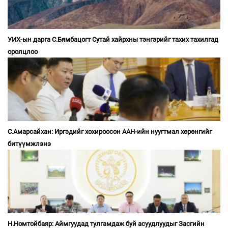
УИХ-ын дарга С.Бямбацогт Сутай хайрхны тэнгэрийг тахих тахилгад
оролцлоо
С.Амарсайхан: Иргэдийг хохироосон ААН-ийн нуугтмал хөрөнгийг
битүүмжлэнэ
Н.Номтойбаяр: Аймгуудад тулгамдаж буй асуудлуудыг Засгийн