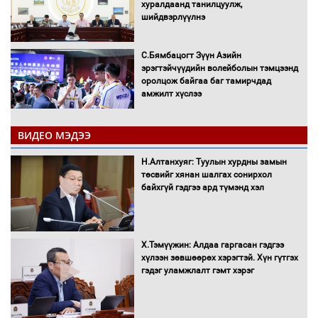
хуралдаанд танилцуулж,
шийдвэрлүүлнэ
С.Бямбацогт Зүүн Азийн
эрэгтэйчүүдийн волейболын тэмцээнд
оролцож байгаа баг тамирчдад
амжилт хүслээ
ВИДЕО МЭДЭЭ
Автобензин, дизель түлшний онцгой
Н.Алтанхуяг: Туулын хурдны замын
албан татварыг тэглэлээ
төсвийг хянан шалгах сонирхол
байхгүй гэдгээ ард түмэнд хэл
Х.Тэмүүжин: Алдаа гаргасан гэдгээ
Санхүүгийн хэмнэлтийн горимд эрүүл
хүлээн зөвшөөрөх хэрэгтэй. Хүн гүтгэх
мэндийн салбар хамаарахгүй
гэдэг уламжлалт гэмт хэрэг