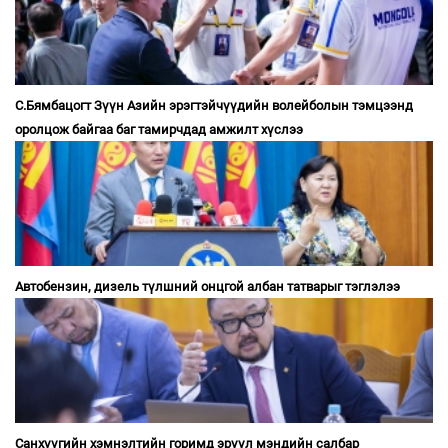
С.Бямбацогт Зүүн Азийн эрэгтэйчүүдийн волейболын тэмцээнд
оролцож байгаа баг тамирчдад амжилт хүслээ
Автобензин, дизель түлшний онцгой албан татварыг тэглэлээ
Санхүүгийн хэмнэлтийн горимд эрүүл мэндийн салбар