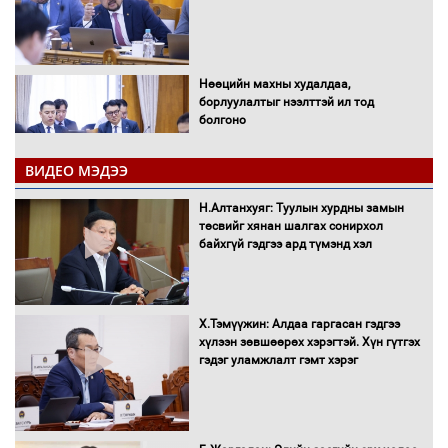
Нөөцийн махны худалдаа,
борлуулалтыг нээлттэй ил тод
болгоно
ВИДЕО МЭДЭЭ
Монгол Улс “COP17”-д “Тал хээрийн
Н.Алтанхуяг: Туулын хурдны замын
төлөвлөгөө”-гөө танилцуулна
төсвийг хянан шалгах сонирхол
байхгүй гэдгээ ард түмэнд хэл
16 төрлийн эмийг нэг эх үүсвэрээс
Х.Тэмүүжин: Алдаа гаргасан гэдгээ
худалдан авах журмыг баталлаа
хүлээн зөвшөөрөх хэрэгтэй. Хүн гүтгэх
гэдэг уламжлалт гэмт хэрэг
Бүх шатанд хэмнэлтийн горимд