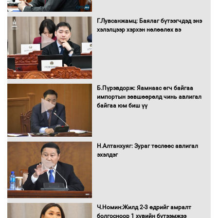
Бага орлоготой иргэдийн орлогод
татвар ногдуулахгүй байх эрх зүйн
Г.Лувсанжамц: Баялаг бүтээгчдэд энэ
орчныг бүрдүүллээ
хэлэлцээр хэрхэн нөлөөлөх вэ
Хөшөө бүтсэн түүхийг өгүүлэх 7
Б.Пүрэвдорж: Яамнаас өгч байгаа
баримт
импортын зөвшөөрөлд чинь авлигал
байгаа юм биш үү
Хөвсгөл нуурын лусыг тахих төрийн
тахилгын ёслол боллоо
Н.Алтанхуяг: Зураг төслөөс авлигал
эхэлдэг
“Хар жагсаалт”-ын асуудлыг цэгцлэх
чиглэлээр Монголбанкны удирдлагад
Ч.Номин:Жилд 2-3 өдрийг амралт
30 хоногийн хугацаатай үүрэг өглөө
болгосноор 1 хувийн бүтээмжээ