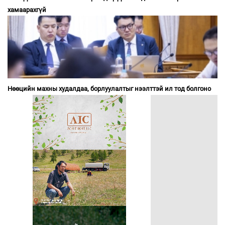
хамаарахгүй
Нөөцийн махны худалдаа, борлуулалтыг нээлттэй ил тод болгоно