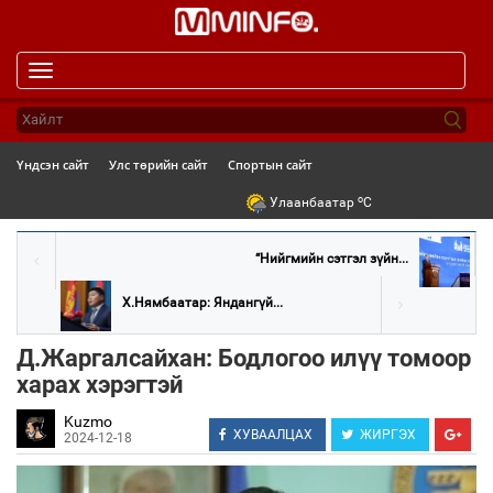
Toggle
navigation
Үндсэн сайт
Улс төрийн сайт
Спортын сайт
o
Улаанбаатар
C
“Нийгмийн сэтгэл зүйн...
Х.Нямбаатар: Яндангүй...
Д.Жаргалсайхан: Бодлогоо илүү томоор
харах хэрэгтэй
Kuzmo
ХУВААЛЦАХ
ЖИРГЭХ
2024-12-18