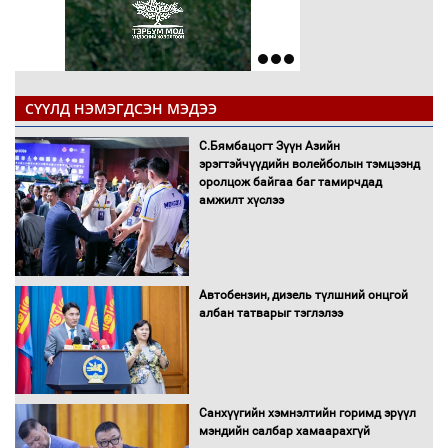
СҮҮЛД НЭМЭГДСЭН МЭДЭЭ
С.Бямбацогт Зүүн Азийн
эрэгтэйчүүдийн волейболын тэмцээнд
оролцож байгаа баг тамирчдад
амжилт хүслээ
Автобензин, дизель түлшний онцгой
албан татварыг тэглэлээ
Санхүүгийн хэмнэлтийн горимд эрүүл
мэндийн салбар хамаарахгүй