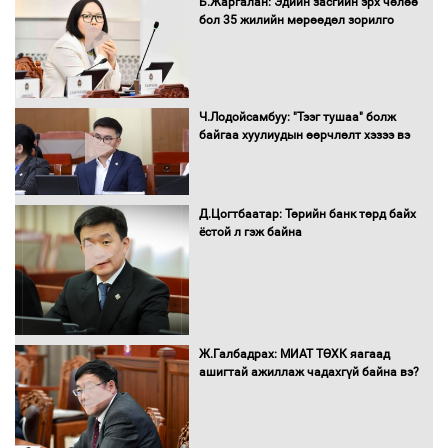
Б.Жаргалан: Эдийн засгийн эрх чөлөө
шилжиж, найр наадам, зөвлөгөөн,
бол 35 жилийн мөрөөдөл зорилго
гадаад томилолтыг хориглолоо
Сайд нар төсвөө хэрхэн зарцуулах вэ?
Ч.Лодойсамбуу: "Тээг тушаа" болж
байгаа хуулиудын өөрчлөлт хэзээ вэ
Д.Цогтбаатар: Төрийн банк төрд байх
Засгийн газрын ээлжит хуралдаан
ёстой л гэж байна
болж байна
Автомашинд улсын дугаарын тэгш,
Ж.Галбадрах: МИАТ ТӨХК яагаад
сондгойгоор шатахуун олгоно
ашигтай ажиллаж чадахгүй байна вэ?