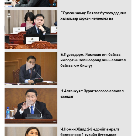
Бүх шатанд хэмнэлтийн горимд
шилжиж, найр наадам, зөвлөгөөн,
Г.Лувсанжамц: Баялаг бүтээгчдэд энэ
гадаад томилолтыг хориглолоо
хэлэлцээр хэрхэн нөлөөлөх вэ
Сайд нар төсвөө хэрхэн зарцуулах вэ?
Б.Пүрэвдорж: Яамнаас өгч байгаа
импортын зөвшөөрөлд чинь авлигал
байгаа юм биш үү
Засгийн газрын ээлжит хуралдаан
болж байна
Н.Алтанхуяг: Зураг төслөөс авлигал
эхэлдэг
Автомашинд улсын дугаарын тэгш,
сондгойгоор шатахуун олгоно
Ч.Номин:Жилд 2-3 өдрийг амралт
болгосноор 1 хувийн бүтээмжээ