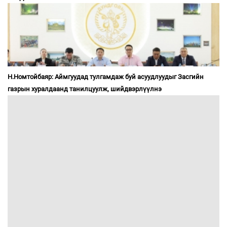
Н.Номтойбаяр: Аймгуудад тулгамдаж буй асуудлуудыг Засгийн
газрын хуралдаанд танилцуулж, шийдвэрлүүлнэ