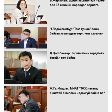
Б.Жаргалан: Эдийн засгийн эрх чөлөө
мэндийн салбар хамаарахгүй
бол 35 жилийн мөрөөдөл зорилго
Нөөцийн махны худалдаа,
Ч.Лодойсамбуу: "Тээг тушаа" болж
борлуулалтыг нээлттэй ил тод
байгаа хуулиудын өөрчлөлт хэзээ вэ
болгоно
Д.Цогтбаатар: Төрийн банк төрд байх
ёстой л гэж байна
Монгол Улс “COP17”-д “Тал хээрийн
төлөвлөгөө”-гөө танилцуулна
16 төрлийн эмийг нэг эх үүсвэрээс
Ж.Галбадрах: МИАТ ТӨХК яагаад
худалдан авах журмыг баталлаа
ашигтай ажиллаж чадахгүй байна вэ?