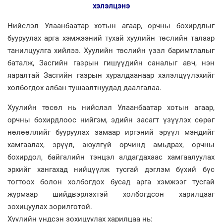
хэлэлцэнэ
Нийслэл Улаанбаатар хотын агаар, орчны бохирдлыг
бууруулах арга хэмжээний тухай хуулийн төслийн талаар
танилцуулга хийлээ. Хуулийн төслийн үзэл баримтлалыг
баталж, Засгийн газрын гишүүдийн саналыг авч, нэн
яаралтай Засгийн газрын хуралдаанаар хэлэлцүүлэхийг
холбогдох албан тушаалтнуудад даалгалаа.
Хуулийн төсөл нь нийслэл Улаанбаатар хотын агаар,
орчны бохирдлоос нийгэм, эдийн засагт үзүүлэх сөрөг
нөлөөллийг бууруулах замаар иргэний эрүүл мэндийг
хамгаалах, эрүүл, аюулгүй орчинд амьдрах, орчны
бохирдол, байгалийн тэнцэл алдагдахаас хамгаалуулах
эрхийг хангахад нийцүүлж тусгай дэглэм бүхий бүс
тогтоох болон холбогдох бусад арга хэмжээг тусгай
журмаар шийдвэрлэхтэй холбогдсон харилцааг
зохицуулах зорилготой.
Хуулийн үндсэн зохицуулах харилцаа нь: