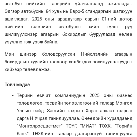
автобус нийтийн тээврийн үйлчилгээнд ажилладаг.
Эдгээр автобусны 84 хувь нь Евро-5 стандартын шатахуун
ашигладаг. 2025 оны аравдугаар сарын 01-ний дотор
нийтийн тээврийн автобусыг хийн түлш рүү
шилжүүлснээр агаарын бохирдлыг бууруулахад нөлөө
үзүүлнэ гэж үзэж байна.
Мөн шинээр боловсруулсан Нийслэлийн агаарын
бохирдлын хуулийн төслөөр холбогдох зохицуулалтуудыг
хийхээр төлөвлөжээ.
Товч мэдээ
Төрийн өмчит компаниудын 2025 оны бизнес
төлөвлөгөө, төсвийн төлөвлөгөөний талаар Монгол
Улсын сайд, Засгийн газрын Хэрэг эрхлэх газрын
дарга Н.Учрал танилцууллаа. Өнөөдрийн хуралдаанд
“Монголросцветмет” ТӨҮГ, “МИАТ” ТӨХК, “Төрийн
банк” ТӨХК-ийн талаар дэлгэрэнгүй танилцуулга