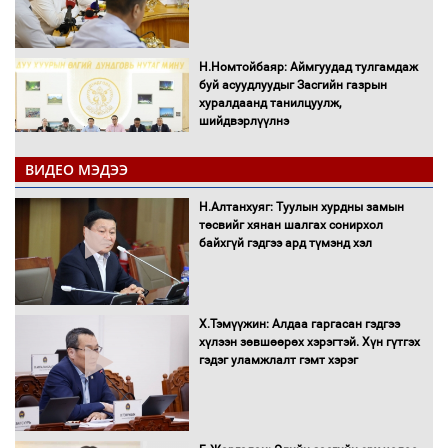
Н.Номтойбаяр: Аймгуудад тулгамдаж
буй асуудлуудыг Засгийн газрын
хуралдаанд танилцуулж,
шийдвэрлүүлнэ
ВИДЕО МЭДЭЭ
С.Бямбацогт Зүүн Азийн
эрэгтэйчүүдийн волейболын тэмцээнд
Н.Алтанхуяг: Туулын хурдны замын
оролцож байгаа баг тамирчдад
төсвийг хянан шалгах сонирхол
амжилт хүслээ
байхгүй гэдгээ ард түмэнд хэл
Х.Тэмүүжин: Алдаа гаргасан гэдгээ
Автобензин, дизель түлшний онцгой
хүлээн зөвшөөрөх хэрэгтэй. Хүн гүтгэх
албан татварыг тэглэлээ
гэдэг уламжлалт гэмт хэрэг
Санхүүгийн хэмнэлтийн горимд эрүүл