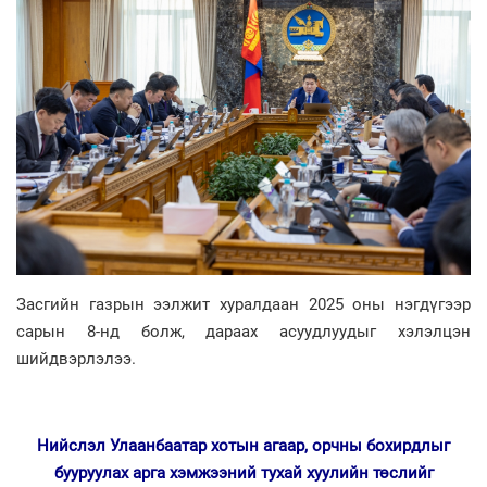
Засгийн газрын ээлжит хуралдаан 2025 оны нэгдүгээр
сарын 8-нд болж, дараах асуудлуудыг хэлэлцэн
шийдвэрлэлээ.
Нийслэл Улаанбаатар хотын агаар, орчны бохирдлыг
бууруулах арга хэмжээний тухай хуулийн төслийг