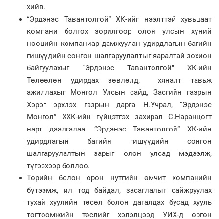
хийв.
“Эрдэнэс Тавантолгой” ХК-ийг нээлттэй хувьцаат
компани болгох зорилгоор олон улсын хүний
нөөцийн компаниар дамжуулан удирдлагын багийн
гишүүдийн сонгон шалгаруулалтыг яаралтай зохион
байгуулахыг “Эрдэнэс Тавантолгой" ХК-ийн
Төлөөлөн удирдах зөвлөлд, хяналт тавьж
ажиллахыг Монгол Улсын сайд, Засгийн газрын
Хэрэг эрхлэх газрын дарга Н.Учрал, “Эрдэнэс
Монгол” ХХК-ийн гүйцэтгэх захирал С.Наранцогт
нарт даалгалаа. “Эрдэнэс Тавантолгой” ХК-ийн
удирдлагын багийн гишүүдийн сонгон
шалгаруулалтын зарыг олон улсад мэдээлж,
түгээхээр боллоо.
Төрийн болон орон нутгийн өмчит компанийн
бүтээмж, ил тод байдал, засаглалыг сайжруулах
тухай хуулийн төсөл болон дагалдах бусад хууль
тогтоомжийн төслийг хэлэлцээд УИХ-д өргөн