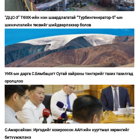
"ДЦС-3” ТӨХК-ийн нэн шаардлагатай “Турбингенератор-5”-ын
шинэчлэлийн төсвийг шийдвэрлэхээр болов
УИХ-ын дарга С.Бямбацогт Сутай хайрхны тэнгэрийг тахих тахилгад
оролцлоо
С.Амарсайхан: Иргэдийг хохироосон ААН-ийн нуугтмал хөрөнгийг
битүүмжлэнэ