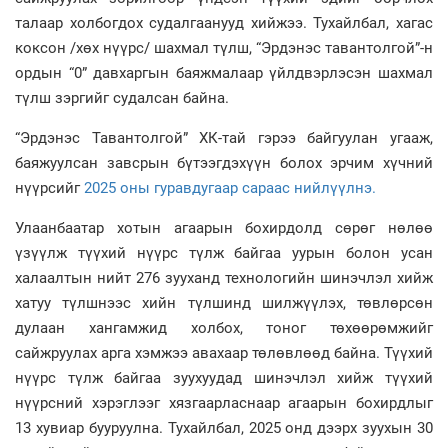
талаар холбогдох судалгаанууд хийжээ. Тухайлбал, хагас
коксон /хөх нүүрс/ шахмал түлш, “Эрдэнэс тавантолгой”-н
ордын “0” давхаргын баяжмалаар үйлдвэрлэсэн шахмал
түлш зэргийг судалсан байна.
“Эрдэнэс Тавантолгой” ХК-тай гэрээ байгуулан угааж,
баяжуулсан завсрын бүтээгдэхүүн болох эрчим хүчний
нүүрсийг
2025 оны гуравдугаар сараас нийлүүлнэ.
Улаанбаатар хотын агаарын бохирдолд сөрөг нөлөө
үзүүлж түүхий нүүрс түлж байгаа уурын болон усан
халаалтын нийт 276 зууханд технологийн шинэчлэл хийж
хатуу түлшнээс хийн түлшинд шилжүүлэх, төвлөрсөн
дулаан хангамжид холбох, тоног төхөөрөмжийг
сайжруулах арга хэмжээ авахаар төлөвлөөд байна. Түүхий
нүүрс түлж байгаа зуухуудад шинэчлэл хийж түүхий
нүүрсний хэрэглээг хязгаарласнаар агаарын бохирдлыг
13 хувиар бууруулна. Тухайлбал, 2025 онд дээрх зуухын 30