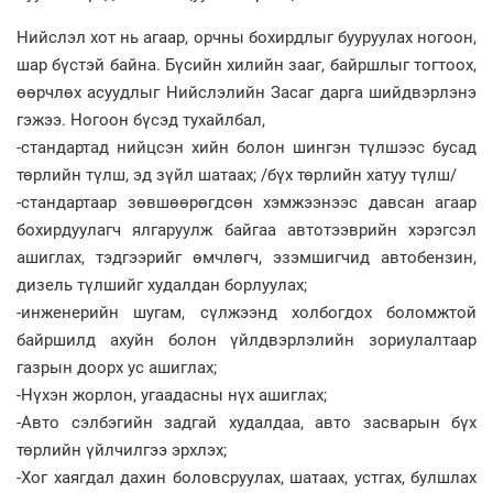
Нийслэл хот нь агаар, орчны бохирдлыг бууруулах ногоон,
шар бүстэй байна. Бүсийн хилийн зааг, байршлыг тогтоох,
өөрчлөх асуудлыг Нийслэлийн Засаг дарга шийдвэрлэнэ
гэжээ. Ногоон бүсэд тухайлбал,
-стандартад нийцсэн хийн болон шингэн түлшээс бусад
төрлийн түлш, эд зүйл шатаах; /бүх төрлийн хатуу түлш/
-стандартаар зөвшөөрөгдсөн хэмжээнээс давсан агаар
бохирдуулагч ялгаруулж байгаа автотээврийн хэрэгсэл
ашиглах, тэдгээрийг өмчлөгч, эзэмшигчид автобензин,
дизель түлшийг худалдан борлуулах;
-инженерийн шугам, сүлжээнд холбогдох боломжтой
байршилд ахуйн болон үйлдвэрлэлийн зориулалтаар
газрын доорх ус ашиглах;
-Нүхэн жорлон, угаадасны нүх ашиглах;
-Авто сэлбэгийн задгай худалдаа, авто засварын бүх
төрлийн үйлчилгээ эрхлэх;
-Хог хаягдал дахин боловсруулах, шатаах, устгах, булшлах