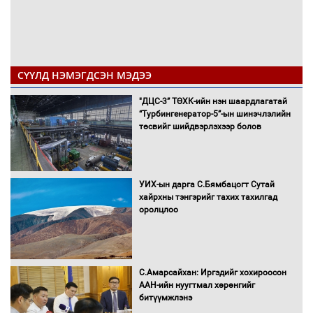
СҮҮЛД НЭМЭГДСЭН МЭДЭЭ
"ДЦС-3” ТӨХК-ийн нэн шаардлагатай
“Турбингенератор-5”-ын шинэчлэлийн
төсвийг шийдвэрлэхээр болов
УИХ-ын дарга С.Бямбацогт Сутай
хайрхны тэнгэрийг тахих тахилгад
оролцлоо
С.Амарсайхан: Иргэдийг хохироосон
ААН-ийн нуугтмал хөрөнгийг
битүүмжлэнэ