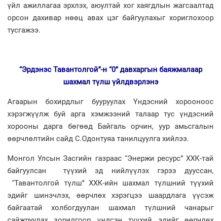
үйл ажиллагаа эрхлэх, аюултай хог хаягдлын жагсаалтад
орсон дахивар нөөц авах цэг байгуулахыг хориглохоор
тусгажээ.
“Эрдэнэс Тавантолгой”-н “0” давхаргын баяжмалаар
шахмал түлш үйлдвэрлэнэ
Агаарын бохирдлыг бууруулах Үндэсний хорооноос
хэрэгжүүлж буй арга хэмжээний талаар тус үндэсний
хорооны дарга бөгөөд Байгаль орчин, уур амьсгалын
өөрчлөлтийн сайд С.Одонтуяа танилцуулга хийлээ.
Монгол Улсын Засгийн газраас “Энержи ресурс” ХХК-тай
байгуулсан түүхий эд нийлүүлэх гэрээ дууссан,
“Тавантолгой түлш” ХХК-ийн шахмал түлшний түүхий
эдийг шинэчлэх, өөрчлөх хэрэгцээ шаардлага үүсэж
байгаатай холбогдуулан шахмал түлшний чанарыг
сайжруулах зорилгоор үндсэн түүхий эдийг өөрчлөх