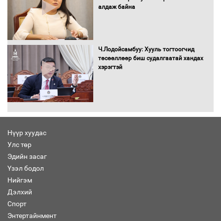
алдаж байна
Бага орлоготой иргэдийн орлогод
татвар ногдуулахгүй байх эрх зүйн
орчныг бүрдүүллээ
Ч.Лодойсамбуу: Хууль тогтоогчид
төсөөллөөр биш судалгаатай хандах
хэрэгтэй
Хөшөө бүтсэн түүхийг өгүүлэх 7
баримт
Нүүр хуудас
Улс төр
Хөвсгөл нуурын лусыг тахих төрийн
тахилгын ёслол боллоо
Эдийн засаг
Үзэл бодол
Нийгэм
Дэлхий
Спорт
“Хар жагсаалт”-ын асуудлыг цэгцлэх
Энтертайнмент
чиглэлээр Монголбанкны удирдлагад