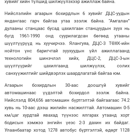
хувийг хийн түлшид шилжүүлэхээр ажиллаж байна.
Нийслэлийн агаарын бохирдлын 6 хувийг ДЦС-уудын
яндангаас гарч байгаа утаа эзэлж байна. “Амгалан”
дулааны станцаас бусад цахилгаан станцуудын зуух нь
бүгд 1961-1990 онд суурилагдсан бөгөөд утааны
шүүлтүүрүүд нь хуучирчээ. Ялангуяа, ДЦС-3 ТӨХК-ийн
нойтон үнс баригчтай зуухуудын үйл ажиллагаанд
технологийн шинэчлэл хийх, ДЦС-2, ДЦС-3-ын
шүүлтүүрийг цахилгаанд шилжүүлэх, солих
санхүүжилтийг шийдвэрлэх шаардлагатай байгаа юм.
Агаарын бохирдлын 30-аас доошгүй хувийг
автомашинаас үүдэлтэй бохирдол эзэлж байна.
Нийслэлд 804,656 автомашин бүртгэлтэй байгаагаас 74.2
хувь нь 10-аас дээш жилийн насжилттай. Автомашин 0-5
км/цаг хурдтай явахад түүнээс ялгарах утаанд хорт
бодисын хэмжээ энгийн үеэс 2-3 дахин их байдаг.
Улаанбаатар хотод 1278 автобус бүртгэлтэй, өдөрт 1128