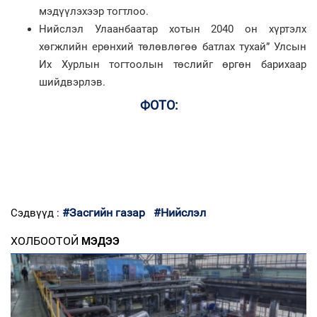
мэдүүлэхээр тогтлоо.
Нийслэл Улаанбаатар хотын 2040 он хүртэлх
хөгжлийн ерөнхий төлөвлөгөө батлах тухай” Улсын
Их Хурлын тогтоолын төслийг өргөн барихаар
шийдвэрлэв.
ФОТО:
#Засгийн газар
#Нийслэл
Сэдвүүд :
ХОЛБООТОЙ
МЭДЭЭ