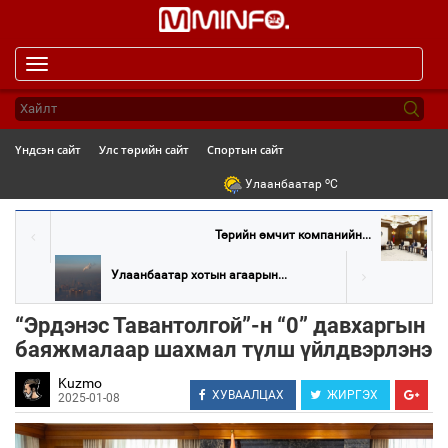
Toggle
navigation
Үндсэн сайт
Улс төрийн сайт
Спортын сайт
o
Улаанбаатар
C
Төрийн өмчит компанийн...
Улаанбаатар хотын агаарын...
“Эрдэнэс Тавантолгой”-н “0” давхаргын
баяжмалаар шахмал түлш үйлдвэрлэнэ
Kuzmo
ХУВААЛЦАХ
ЖИРГЭХ
2025-01-08