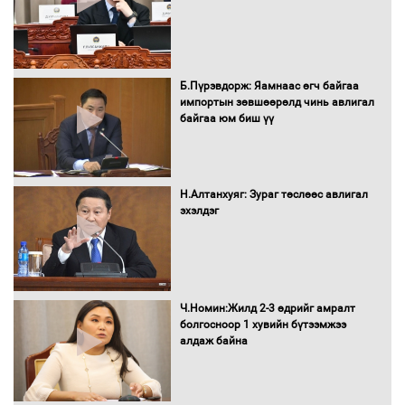
Хөвсгөл нуурын лусыг тахих төрийн
тахилгын ёслол боллоо
Б.Пүрэвдорж: Яамнаас өгч байгаа
импортын зөвшөөрөлд чинь авлигал
байгаа юм биш үү
“Хар жагсаалт”-ын асуудлыг цэгцлэх
чиглэлээр Монголбанкны удирдлагад
30 хоногийн хугацаатай үүрэг өглөө
Н.Алтанхуяг: Зураг төслөөс авлигал
эхэлдэг
Ерөнхий сайд Н.Учрал олимпиадын
хүрээнд гарсан зардлыг шийдвэрлэж
өгөхөөр болов
Ч.Номин:Жилд 2-3 өдрийг амралт
болгосноор 1 хувийн бүтээмжээ
алдаж байна
Энэ намар 1-6 дугаар ангийн
хүүхдүүдэд сургуулийн автобус
үйлчилнэ