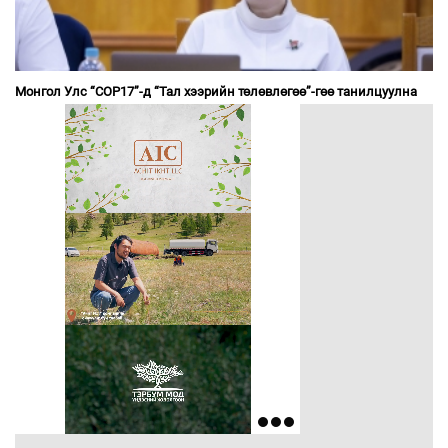
Монгол Улс “COP17”-д “Тал хээрийн төлөвлөгөө”-гөө танилцуулна