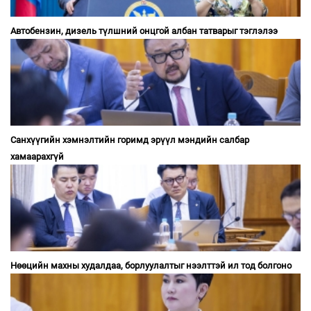
Автобензин, дизель түлшний онцгой албан татварыг тэглэлээ
Санхүүгийн хэмнэлтийн горимд эрүүл мэндийн салбар
хамаарахгүй
Нөөцийн махны худалдаа, борлуулалтыг нээлттэй ил тод болгоно