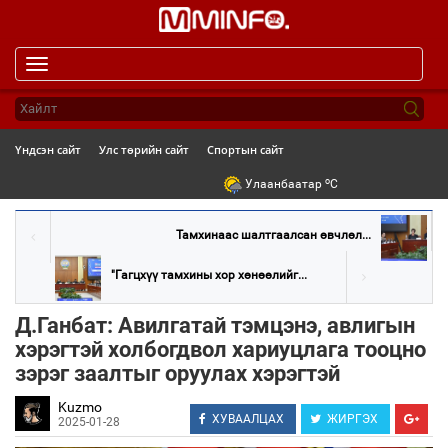
Toggle
navigation
Үндсэн сайт
Улс төрийн сайт
Спортын сайт
o
Улаанбаатар
C
Тамхинаас шалтгаалсан өвчлөл...
"Гагцхүү тамхины хор хөнөөлийг...
Д.Ганбат: Авилгатай тэмцэнэ, авлигын
хэрэгтэй холбогдвол хариуцлага тооцно
зэрэг заалтыг оруулах хэрэгтэй
Kuzmo
ХУВААЛЦАХ
ЖИРГЭХ
2025-01-28