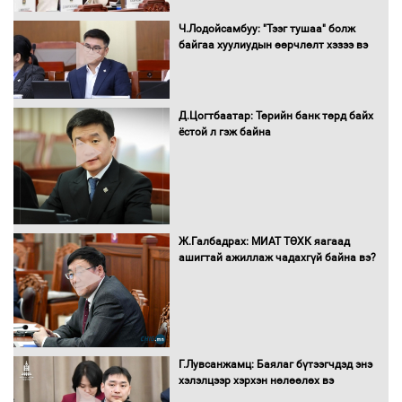
болж байна
Ч.Лодойсамбуу: "Тээг тушаа" болж
байгаа хуулиудын өөрчлөлт хэзээ вэ
Автомашинд улсын дугаарын тэгш,
Д.Цогтбаатар: Төрийн банк төрд байх
сондгойгоор шатахуун олгоно
ёстой л гэж байна
Бага орлоготой иргэдийн орлогод
татвар ногдуулахгүй байх эрх зүйн
Ж.Галбадрах: МИАТ ТӨХК яагаад
орчныг бүрдүүллээ
ашигтай ажиллаж чадахгүй байна вэ?
Хөшөө бүтсэн түүхийг өгүүлэх 7
баримт
Г.Лувсанжамц: Баялаг бүтээгчдэд энэ
хэлэлцээр хэрхэн нөлөөлөх вэ