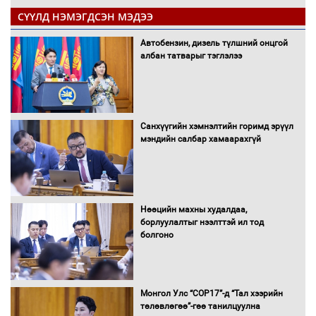
СҮҮЛД НЭМЭГДСЭН МЭДЭЭ
Автобензин, дизель түлшний онцгой
албан татварыг тэглэлээ
Санхүүгийн хэмнэлтийн горимд эрүүл
мэндийн салбар хамаарахгүй
Нөөцийн махны худалдаа,
борлуулалтыг нээлттэй ил тод
болгоно
Монгол Улс “COP17”-д “Тал хээрийн
төлөвлөгөө”-гөө танилцуулна