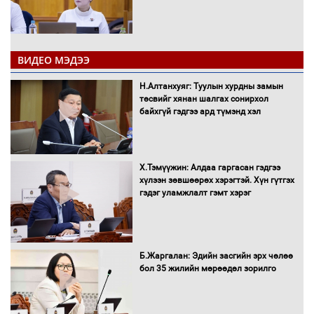
ВИДЕО МЭДЭЭ
16 төрлийн эмийг нэг эх үүсвэрээс
худалдан авах журмыг баталлаа
Н.Алтанхуяг: Туулын хурдны замын
төсвийг хянан шалгах сонирхол
байхгүй гэдгээ ард түмэнд хэл
Бүх шатанд хэмнэлтийн горимд
шилжиж, найр наадам, зөвлөгөөн,
Х.Тэмүүжин: Алдаа гаргасан гэдгээ
гадаад томилолтыг хориглолоо
хүлээн зөвшөөрөх хэрэгтэй. Хүн гүтгэх
гэдэг уламжлалт гэмт хэрэг
Сайд нар төсвөө хэрхэн зарцуулах вэ?
Б.Жаргалан: Эдийн засгийн эрх чөлөө
бол 35 жилийн мөрөөдөл зорилго
Засгийн газрын ээлжит хуралдаан