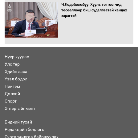
Ч.Лодойсамбуу: Хууль тогтоогчид
төсөөллөөр биш судалгаатай хандах
хэрэгтэй
Аймгуудад баригдаж буй ДЦС-ын
төслийг үргэлжүүлэх чиглэл өглөө
Улсын хэмжээнд АИ-92 автобензиний
Нүүр хуудас
17 хоногийн нөөцтэй байна
Улс төр
Эдийн засаг
Үзэл бодол
Нийгэм
Дэлхий
Н.Номтойбаяр: Эрт сэрэмжлүүлэх
Спорт
тогтолцоо, шинэ технологи гамшгийн
Энтертайнмент
эрсдэлийг бууруулах гол хөшүүрэг
Бидний тухай
Редакцийн бодлого
Сурталчилгаа байршуулах