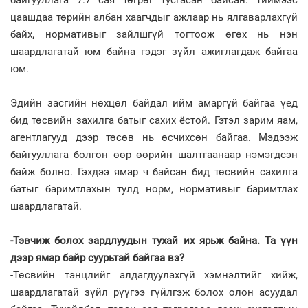
цаашдаа төрийн албан хаагчдыг ажлаар нь ялгаварлахгүй
байх, нормативыг зайлшгүй тогтоож өгөх нь нэн
шаардлагатай юм байна гэдэг зүйл ажиглагдаж байгаа
юм.
Эдийн засгийн нөхцөл байдал ийм амаргүй байгаа үед
бид төсвийн захилга батыг сахих ёстой. Гэтэл зарим яам,
агентлагууд дээр төсөв нь өсчихсөн байгаа. Мэдээж
байгууллага болгон өөр өөрийн шалтгаанаар нэмэгдсэн
байж болно. Гэхдээ ямар ч байсан бид төсвийн сахилга
батыг баримтлахын тулд норм, нормативыг баримтлах
шаардлагатай.
-Тэвчиж болох зардлуудын тухай их ярьж байна. Та үүн
дээр ямар байр суурьтай байгаа вэ?
-Төсвийн тэнцлийг алдаг­дуу­лах­гүй хэмнэлтийг хийж,
шаард­лагатай зүйл рүүгээ гүйлгэж болох олон асуудал