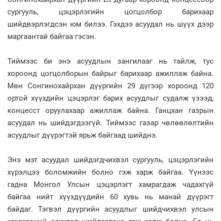
сургууль, цэцэрлэгийн цог­цол­бор барихаар
шийдвэрлэгдсэн юм билээ. Гэхдээ асуудал нь шүүх дээр
маргаантай байгаа гэсэн.
Тиймээс би энэ асуудлын зангилааг нь тайлж, тус
хороонд цогцолборын байрыг барихаар ажиллаж байна.
Мөн Сонгинохайрхан дүүргийн 29 дүгээр хороонд 120
ортой хүүхдийн цэцэрлэг барих асуудлыг судалж үзээд,
концесст оруулахаар ажиллаж байна. Ганцхан газрын
асуудал нь шийдэгдээгүй. Тиймээс газар чөлөөлөлтийн
асуудлыг дүүрэгтэй ярьж байгаад шийднэ.
Энэ мэт асуудал шийдэгдчихвэл сургууль, цэцэрлэгийн
хүрэлцээ боломжийн болно гэж харж байгаа. Үүнээс
гадна Монгол Улсын цэцэрлэгт хамрагдаж чадахгүй
байгаа нийт хүүхдүүдийн 60 хувь нь манай дүүрэгт
байдаг. Тэгвэл дүүргийн асуудлыг шийдчихвэл улсын