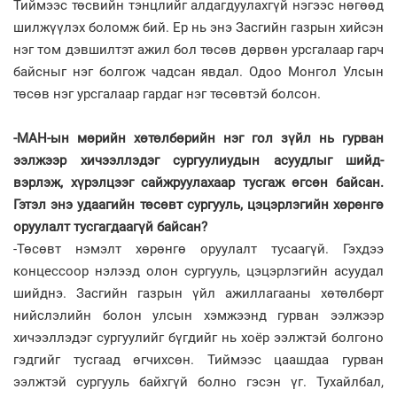
Тиймээс төсвийн тэнцлийг алдагдуулахгүй нэгээс нөгөөд
шилжүүлэх боломж бий. Ер нь энэ Засгийн газрын хийсэн
нэг том дэвшилтэт ажил бол төсөв дөрвөн урсгалаар гарч
байсныг нэг болгож чадсан явдал. Одоо Монгол Улсын
төсөв нэг урсгалаар гардаг нэг төсөвтэй болсон.
-МАН-ын мөрийн хөтөл­бөрийн нэг гол зүйл нь гурван
ээлжээр хичээллэдэг сур­гуулиудын асуудлыг шийд­
вэрлэж, хүрэлцээг сайж­руу­лахаар тусгаж өгсөн бай­сан.
Гэтэл энэ удаа­гийн тө­сөвт сургууль, цэцэр­лэг­ийн хөрөнгө
оруулалт тусгагдаагүй байсан?
-Төсөвт нэмэлт хөрөнгө оруулалт тусаагүй. Гэхдээ
концессоор нэлээд олон сургууль, цэцэрлэгийн асуудал
шийднэ. Засгийн газрын үйл ажиллагааны хөтөлбөрт
нийслэлийн болон улсын хэм­жээнд гурван ээлжээр
хичээл­лэдэг сургуулийг бүгдийг нь хоёр ээлжтэй болгоно
гэдгийг тусгаад өгчихсөн. Тиймээс цаашдаа гурван
ээлжтэй сургууль байхгүй болно гэсэн үг. Тухайлбал,