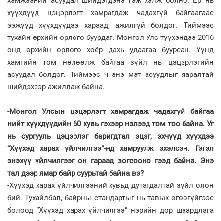
хэмжээний асуудал шийдэгдэнэ гэж хэлж болно. Ер нь
хүүхдүүд цэцэрлэгт хамрагдаж чадахгүй байгаагаас
ээжүүд хүүхдүүдээ хараад, ажилгүй болдог. Тиймээс
тухайн өрхийн орлого буурдаг. Монгол Улс түүхэндээ 2016
онд өрхийн орлого хоёр дахь удаагаа буурсан. Үүнд
хамгийн том нөлөөлж байгаа зүйл нь цэцэрлэгийн
асуудал болдог. Тиймээс ч энэ мэт асуудлыг яаралтай
шийдэхээр ажиллаж байна.
-Монгол Улсын цэцэрлэгт хамрагдаж чадахгүй байгаа
нийт хүүхдүүдийн 60 хувь гэхээр нэлээд том тоо байна. Уг
нь сургууль цэцэрлэг баригдтал эцэг, эхчүүд хүүхдээ
“Хүүхэд харах үйлчилгээ”-нд хамруулж эхэлсэн. Гэтэл
энэхүү үйлчилгээг он гараад зогсооно гээд байна. Энэ
тал дээр ямар байр суурьтай байна вэ?
-Хүүхэд харах үйлчилгээний хувьд дутагдалтай зүйл олон
бий. Тухайлбал, байрны стандартыг нь тавьж өгөөгүйгээс
болоод “Хүүхэд харах үйлчилгээ” нэрийн дор шаардлага