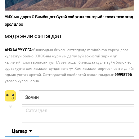
УИХ-ын дарга С.Бямбацогт Сутай хайрхны тэнгэрийг тахих тахилгад
оролцлоо
МЭДЭЭНИЙ
СЭТГЭГДЭЛ
АНХААРУУЛГА:
Уншигчдын бичсэн сэтгэгдэлд mminfo.mn хариуцлага
хүлээхгүй болно. ХХЗХ-ны журмын дагуу зүй зохисгүй зарим үг,
хэллэгийг хязгаарласан тул ТА сэтгэгдэл бичихдээ хууль зүйн болон ёс
суртахууны хэм хэмжээг хүндэтгэнэ үү. Хэм хэмжээг зөрчсөн сэтгэгдлийг
админ устгах эрхтэй. Сэтгэгдэлтэй холбоотой санал гомдлыг
99998796
утсаар хүлээн авна.
Цагаар