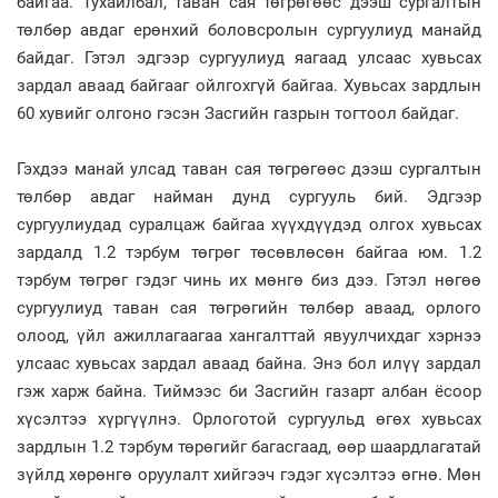
байгаа. Тухайлбал, таван сая төгрөгөөс дээш сургалтын
төлбөр авдаг ерөнхий боловсролын сургуулиуд манайд
байдаг. Гэтэл эдгээр сургуулиуд яагаад улсаас хувьсах
зардал аваад байгааг ойлгохгүй байгаа. Хувьсах зардлын
60 хувийг олгоно гэсэн Засгийн газрын тогтоол байдаг.
Гэхдээ манай улсад таван сая төгрөгөөс дээш сургалтын
төлбөр авдаг найман дунд сургууль бий. Эдгээр
сургуулиудад суралцаж байгаа хүүхдүүдэд олгох хувьсах
зардалд 1.2 тэрбум төгрөг төсөвлөсөн байгаа юм. 1.2
тэрбум төгрөг гэдэг чинь их мөнгө биз дээ. Гэтэл нөгөө
сургуулиуд таван сая төгрөгийн төлбөр аваад, орлого
олоод, үйл ажиллагаагаа хангалттай явуулчихдаг хэрнээ
улсаас хувьсах зардал аваад байна. Энэ бол илүү зардал
гэж харж байна. Тиймээс би Засгийн газарт албан ёсоор
хүсэлтээ хүргүүлнэ. Орлоготой сургуульд өгөх хувьсах
зардлын 1.2 тэрбум төрөгийг багасгаад, өөр шаардлагатай
зүйлд хөрөнгө оруулалт хийгээч гэдэг хүсэлтээ өгнө. Мөн