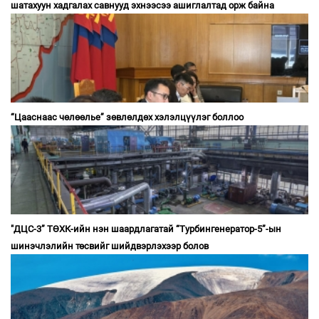
шатахуун хадгалах савнууд эхнээсээ ашиглалтад орж байна
“Цааснаас чөлөөлье” зөвлөлдөх хэлэлцүүлэг боллоо
"ДЦС-3” ТӨХК-ийн нэн шаардлагатай “Турбингенератор-5”-ын
шинэчлэлийн төсвийг шийдвэрлэхээр болов