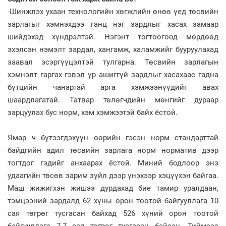
-Шинжлэх ухаан технологийн хөгжлийн өнөө үед төсвийн
зарлагыг хэмнэхдээ ганц нэг зардлыг хасах замаар
шийдэхэд хүндрэлтэй. Нэгэнт тогтоогоод мөрдөөд
эхэлсэн нэмэлт зардал, хангамж, халамжийг бууруулахад
заавал эсэргүүцэлтэй тулгарна. Төсвийн зарлагын
хэмнэлт гаргах гэвэл үр ашиггүй зардлыг хасахаас гадна
бүтцийн чанартай арга хэмжээнүүдийг авах
шаардлагатай. Татвар төлөгчдийн мөнгийг дураар
зарцуулах бус норм, хэм хэмжээтэй байх ёстой.
Ямар ч бүтээгдэхүүн өөрийн гэсэн норм стандарттай
байдгийн адил төсвийн зарлага норм норматив дээр
тогтдог гэдийг анхаарах ёстой. Миний бодлоор энэ
удаагийн төсөв зарим зүйл дээр үнэхээр хэцүүхэн байгаа.
Маш жижигхэн жишээ дурдахад бие тамир уралдаан,
тэмцээний зардалд 62 хүны орон тоотой байгууллага 10
сая төгрөг тусгасан байхад 526 хүний орон тоотой
байгууллага 7.7 сая төгрөг тусгасан байсан. Тиймээс