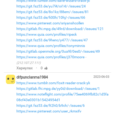
https://www.tumblr.com/save-wizard-crack-jc
https://git.fsz53.de/yu7l4/oi14/-/issues/24
https://git.fsz53.de/8o1kz/88em/-/issues/81
https://git.fsz53.de/fi00h/10hj/-/issues/66
https://www.pinterest.com/sriyanshcollen
https://gitlab.fhi.mpg.de/49rd/download/-/issues/121
https://www.quia.com/profiles/ripeck
https://git.fsz53.de/9henc/y477/-/issues/47
https://www.quia.com/profiles/tonyminnis
https://gitlab.openmole.org/0ua9l/0es0/-/issues/49
https://www.quia.com/profiles/j370moore
(212.107.27.111)
·
Хариулах
0
difpunclanma1984
2023-06-03
https://www.tumblr.com/foxit-reader-crack-yk
https://gitlab.fhi.mpg.de/yy0d/download/-/issues/1
https://www.noteflight.com/profile/75ee4069fb82c1d5fa
08cf43e0301b15424954d1
https://git.fsz53.de/ft2h0/b9ch/-/issues/6
https://www.pinterest.com/user_rkmxifv