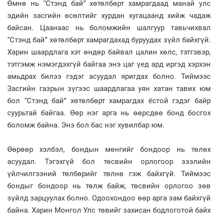
Өмнө нь “Стэнд бай” хөтөлбөрт хамрагдаад манай улс
эдийн засгийн өсөлтийг хурдан хугацаанд хийж чадаж
байсан. Цаанаас нь боломжийн шалгуур тавьчихвал
“Стэнд бай” хөтөлбөрт хамрагдахад буруудах зүйл байхгүй.
Харин шаардлага хэт өндөр байвал цалин хөлс, тэтгэвэр,
тэтгэмж нэмэгдэхгүй байгаа энэ цаг үед ард иргэд хэрхэн
амьдрах билээ гэдэг асуудал яригдах болно. Тиймээс
Засгийн газрын зүгээс шаардлагаа уян хатан тавих юм
бол “Стэнд бай” хөтөлбөрт хамрагдах ёстой гэдэг байр
суурьтай байгаа. Өөр нэг арга нь өөрсдөө бонд босгох
боломж байна. Энэ бол бас нэг хувилбар юм.
Өөрөөр хэлбэл, бондын мөнгийг бондоор нь төлөх
асуудал. Тэгэхгүй бол төсвийн орлогоор зээлийн
үйлчилгээний төлбөрийг төлнө гэж байхгүй. Тиймээс
бондыг бондоор нь төлж байж, төсвийн орлогоо зөв
зүйлд зарцуулах болно. Одоохондоо өөр арга зам байхгүй
байна. Харин Монгол Улс төвийг захисан бодлоготой байх