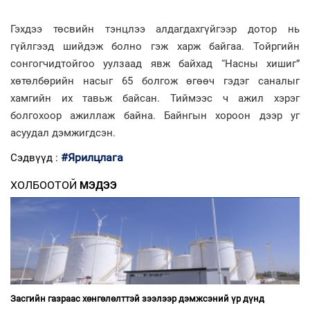
Гэхдээ төсвийн тэнцлээ алдагдахгүйгээр дотор нь
гүйлгээд шийдэж болно гэж харж байгаа. Тойргийн
сонгогчидтойгоо уулзаад явж байхад “Насны хишиг”
хөтөлбөрийн насыг 65 болгож өгөөч гэдэг саналыг
хамгийн их тавьж байсан. Тиймээс ч ажил хэрэг
болгохоор ажиллаж байна. Байнгын хороон дээр уг
асуудал дэмжигдсэн.
#Ярилцлага
Сэдвүүд :
ХОЛБООТОЙ
МЭДЭЭ
Засгийн газраас хөнгөлөлттэй зээлээр дэмжсэний үр дүнд