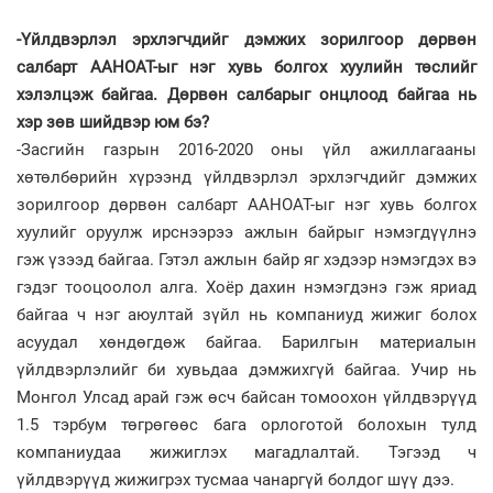
-Үйлдвэрлэл эрхлэгчдийг дэмжих зорилгоор дөрвөн
салбарт ААНОАТ-ыг нэг хувь болгох хуулийн төслийг
хэлэлцэж байгаа. Дөрвөн салбарыг онцлоод байгаа нь
хэр зөв шийдвэр юм бэ?
-Засгийн газрын 2016-2020 оны үйл ажиллагааны
хөтөлбөрийн хүрээнд үйлдвэрлэл эрхлэгч­дийг дэмжих
зорилгоор дөрвөн салбарт ААНОАТ-ыг нэг хувь болгох
хуулийг оруулж ирс­нээ­рээ ажлын байрыг нэмэгдүүлнэ
гэж үзээд байгаа. Гэтэл ажлын байр яг хэдээр нэмэгдэх вэ
гэдэг тооцоолол алга. Хоёр дахин нэмэгдэнэ гэж яриад
байгаа ч нэг аюултай зүйл нь компаниуд жижиг болох
асуудал хөндөгдөж байгаа. Барилгын материалын
үйлдвэрлэлийг би хувьдаа дэмжихгүй байгаа. Учир нь
Монгол Улсад арай гэж өсч байсан томоохон үйлдвэрүүд
1.5 тэрбум төгрөгөөс бага орлоготой болохын тулд
компаниудаа жижиглэх магадлалтай. Тэгээд ч
үйлдвэрүүд жижигрэх тусмаа чанаргүй болдог шүү дээ.