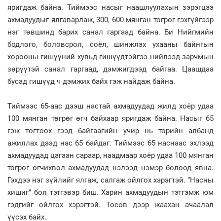
яригдаж байна. Тиймээс насыг наашлуулахын зэрэгцээ
ахмадуудыг ялгаварлаж, 300, 600 мянган төгрөг гэхгүйгээр
нэг төвшинд барих санал гаргаад байна. Би Нийгмийн
бодлого, боловсрол, соёл, шинжлэх ухааны байнгын
хорооны гишүүний хувьд гишүүдтэйгээ нийлээд зарчмын
зөрүүтэй санал гаргаад, дэмжигдээд байгаа. Цаашдаа
бусад гишүүд ч дэмжих байх гэж найдаж байна.
Тиймээс 65-аас дээш настай ахмадуудад жилд хоёр удаа
100 мянган төгрөг өгч байхаар яригдаж байна. Насыг 65
гэж тогтоох гээд байгаагийн учир нь төрийн албанд
ажиллах дээд нас 65 байдаг. Тиймээс 65 наснаас эхлээд
ахмадуудад цагаан сараар, наадмаар хоёр удаа 100 мянган
төгрөг өгчихвөл ахмадуудад нэлээд нэмэр болоод явна.
Гэхдээ нэг зүйлийг ялгаж, салгаж ойлгох хэрэгтэй. “Насны
хишиг” бол тэтгэвэр биш. Харин ахмадуудын тэтгэмж юм
гэдгийг ойлгох хэрэгтэй. Төсөв дээр жаахан ачаалал
үүсэх байх.