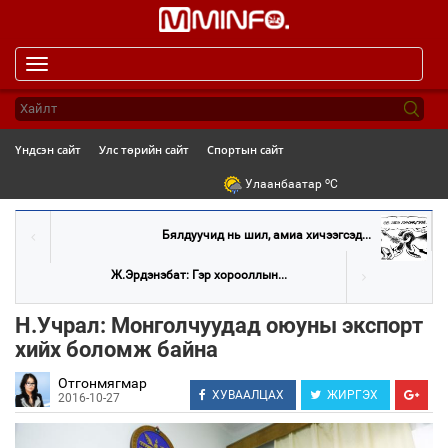
Toggle
navigation
Үндсэн сайт
Улс төрийн сайт
Спортын сайт
o
Улаанбаатар
C
Бялдуучид нь шил, амиа хичээгсэд...
Ж.Эрдэнэбат: Гэр хорооллын...
Н.Учрал: Монголчуудад оюуны экспорт
хийх боломж байна
Отгонмягмар
ХУВААЛЦАХ
ЖИРГЭХ
2016-10-27