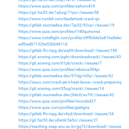
https://www.quia.com/profiles/sahorn419
https://git.fsz53.de/1pbzg/71pc/-/issues/58
https://www.tumblr.com/leadertask-crack-qo
https://gitlab.socmedica.dev/7ja32/92vp/-/issues/19
https://www.quia.com/profiles/t180quinonez
https://www.noteflight.com/profile/c9ffb5de3a816a8dec
edfbed071320e52bb4911d
https://gitlab.fhi.mpg.de/aq69/download/-/issues/180
https://git.acwing.com/pg6r/downloadcrack/-/issues/43
https://git.acwing.com/01pb/crack/-/issues/7
https://www.quia.com/profiles/rebecca394jo
https://gitlab.socmedica.dev/97clg/nt0s/-/issues/62
https://issuu.com/crack-jet-ii-heat-lance---crack-preparwq
https://git.acwing.com/05ug/crack/-/issues/14
https://gitlab.socmedica.dev/j94c0/ax79/-/issues/42
https://www.quia.com/profiles/twoods427
https://www.quia.com/profiles/jpetigny
https://gitlab.fhi.mpg.de/r4zd/download/-/issues/34
https://git.fsz53.de/u8sml/3e5c/-/issues/21
https://teaching.csap.snu.ac.kr/gq72/download/-/issues