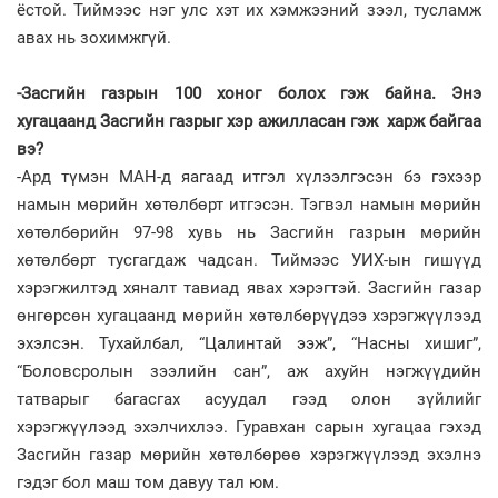
ёстой. Тиймээс нэг улс хэт их хэмжээний зээл, тусламж
авах нь зохимжгүй.
-Засгийн газрын 100 хоног болох гэж байна. Энэ
хугацаанд Засгийн газрыг хэр ажилласан гэж харж байгаа
вэ?
-Ард түмэн МАН-д яагаад итгэл хүлээлгэсэн бэ гэхээр
намын мөрийн хөтөлбөрт итгэсэн. Тэгвэл намын мөрийн
хөтөлбөрийн 97-98 хувь нь Засгийн газрын мөрийн
хөтөлбөрт тусгагдаж чадсан. Тиймээс УИХ-ын гишүүд
хэрэгжилтэд хяналт тавиад явах хэрэгтэй. Засгийн газар
өнгөрсөн хугацаанд мөрийн хөтөлбөрүүдээ хэрэгжүүлээд
эхэлсэн. Тухайлбал, “Цалинтай ээж”, “Насны хишиг”,
“Боловс­ролын зээлийн сан”, аж ахуйн нэгжүүдийн
татварыг багасгах асуудал гээд олон зүйлийг
хэрэгжүүлээд эхэлчихлээ. Гуравхан сарын хугацаа гэхэд
Засгийн газар мөрийн хөтөлбөрөө хэрэг­жүүлээд эхэлнэ
гэдэг бол маш том давуу тал юм.