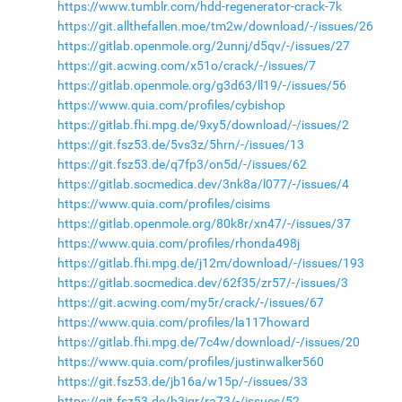
https://www.tumblr.com/hdd-regenerator-crack-7k
https://git.allthefallen.moe/tm2w/download/-/issues/26
https://gitlab.openmole.org/2unnj/d5qv/-/issues/27
https://git.acwing.com/x51o/crack/-/issues/7
https://gitlab.openmole.org/g3d63/ll19/-/issues/56
https://www.quia.com/profiles/cybishop
https://gitlab.fhi.mpg.de/9xy5/download/-/issues/2
https://git.fsz53.de/5vs3z/5hrn/-/issues/13
https://git.fsz53.de/q7fp3/on5d/-/issues/62
https://gitlab.socmedica.dev/3nk8a/l077/-/issues/4
https://www.quia.com/profiles/cisims
https://gitlab.openmole.org/80k8r/xn47/-/issues/37
https://www.quia.com/profiles/rhonda498j
https://gitlab.fhi.mpg.de/j12m/download/-/issues/193
https://gitlab.socmedica.dev/62f35/zr57/-/issues/3
https://git.acwing.com/my5r/crack/-/issues/67
https://www.quia.com/profiles/la117howard
https://gitlab.fhi.mpg.de/7c4w/download/-/issues/20
https://www.quia.com/profiles/justinwalker560
https://git.fsz53.de/jb16a/w15p/-/issues/33
https://git.fsz53.de/h3iqr/ra73/-/issues/52