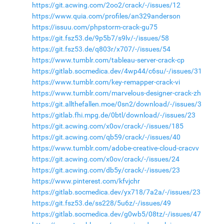
https://git.acwing.com/2oo2/crack/-/issues/12
https://www.quia.com/profiles/an329anderson
https://issuu.com/phpstorm-crack-gu75
https://git.fsz53.de/9p5b7/s9lv/-/issues/58
https://git.fsz53.de/q803r/x707/-/issues/54
https://www.tumblr.com/tableau-server-crack-cp
https://gitlab.socmedica.dev/4wp44/c6su/-/issues/31
https://www.tumblr.com/key-remapper-crack-vi
https://www.tumblr.com/marvelous-designer-crack-zh
https://git.allthefallen.moe/0sn2/download/-/issues/3
https://gitlab.fhi.mpg.de/0btl/download/-/issues/23
https://git.acwing.com/x0ov/crack/-/issues/185
https://git.acwing.com/qb59/crack/-/issues/40
https://www.tumblr.com/adobe-creative-cloud-cracvv
https://git.acwing.com/x0ov/crack/-/issues/24
https://git.acwing.com/db5y/crack/-/issues/23
https://www.pinterest.com/kfvjchr
https://gitlab.socmedica.dev/yx718/7a2a/-/issues/23
https://git.fsz53.de/ss228/5u6z/-/issues/49
https://gitlab.socmedica.dev/g0wb5/08tz/-/issues/47