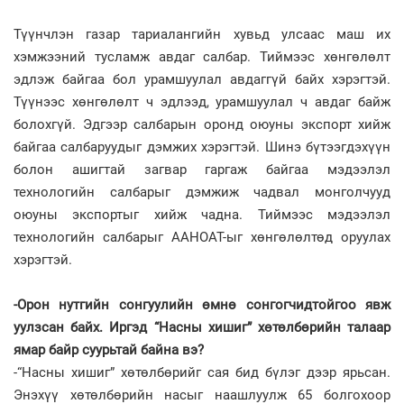
Түүнчлэн газар тариалангийн хувьд улсаас маш их
хэмжээний тусламж авдаг салбар. Тиймээс хөнгөлөлт
эдлэж байгаа бол урамшуулал авдаггүй байх хэрэгтэй.
Түүнээс хөнгөлөлт ч эдлээд, урамшуулал ч авдаг байж
болохгүй. Эдгээр салбарын оронд оюуны экспорт хийж
байгаа салбаруудыг дэмжих хэрэгтэй. Шинэ бүтээгдэхүүн
болон ашигтай загвар гаргаж байгаа мэдээлэл
технологийн салбарыг дэмжиж чадвал монголчууд
оюуны экспортыг хийж чадна. Тиймээс мэдээлэл
технологийн салбарыг ААНОАТ-ыг хөнгөлөлтөд оруулах
хэрэгтэй.
-Орон нутгийн сонгуулийн өмнө сонгогчидтойгоо явж
уулзсан байх. Иргэд “Насны хишиг” хөтөлбөрийн талаар
ямар байр суурьтай байна вэ?
-“Насны хишиг” хөтөлбөрийг сая бид бүлэг дээр ярьсан.
Энэхүү хөтөлбөрийн насыг наашлуулж 65 болгохоор