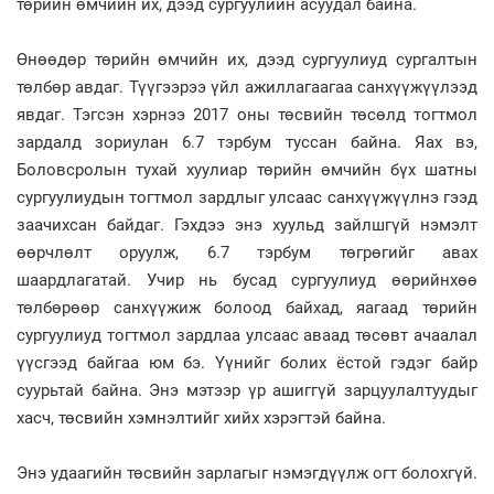
төрийн өмчийн их, дээд сургуулийн асуудал байна.
Өнөөдөр төрийн өмчийн их, дээд сургуулиуд сургалтын
төлбөр авдаг. Түүгээрээ үйл ажиллагаагаа санхүүжүүлээд
явдаг. Тэгсэн хэрнээ 2017 оны төсвийн төсөлд тогтмол
зардалд зориулан 6.7 тэрбум туссан байна. Яах вэ,
Боловсролын тухай хуулиар төрийн өмчийн бүх шатны
сургуулиудын тогтмол зардлыг улсаас санхүүжүүлнэ гээд
заачихсан байдаг. Гэхдээ энэ хуульд зайлшгүй нэмэлт
өөрчлөлт оруулж, 6.7 тэрбум төгрөгийг авах
шаардлагатай. Учир нь бусад сургуулиуд өөрийнхөө
төлбөрөөр санхүүжиж болоод байхад, яагаад төрийн
сургуулиуд тогтмол зардлаа улсаас аваад төсөвт ачаалал
үүсгээд байгаа юм бэ. Үүнийг болих ёстой гэдэг байр
суурьтай байна. Энэ мэтээр үр ашиггүй зарцуулалтуудыг
хасч, төсвийн хэмнэлтийг хийх хэрэгтэй байна.
Энэ удаагийн төсвийн зарлагыг нэмэгдүүлж огт болохгүй.