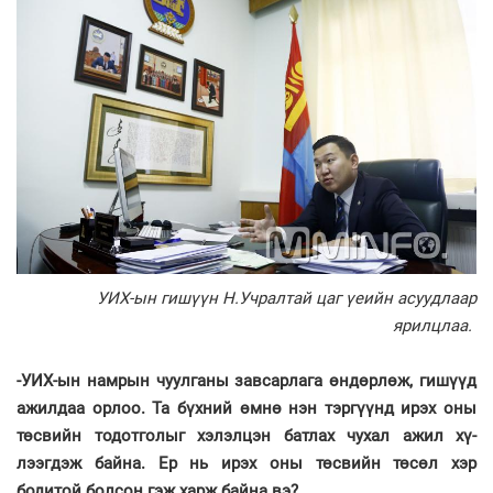
УИХ-ын гишүүн Н.Учралтай цаг үеийн асуудлаар
ярилцлаа.
-УИХ-ын намрын чуулганы завсарлага өндөрлөж, ги­шүүд
ажилдаа орлоо. Та бүх­ний өмнө нэн тэргүүнд ирэх оны
төсвийн тодотголыг хэлэл­цэн батлах чухал ажил хү­
лээгдэж байна. Ер нь ирэх оны төсвийн төсөл хэр
бодитой болсон гэж харж байна вэ?