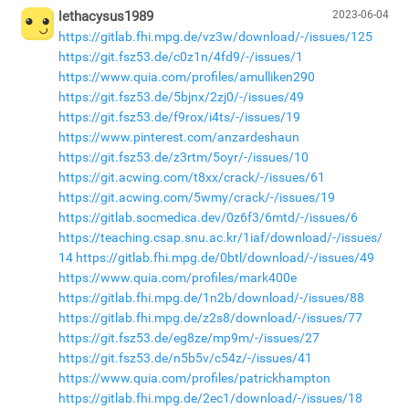
lethacysus1989
2023-06-04
https://gitlab.fhi.mpg.de/vz3w/download/-/issues/125
https://git.fsz53.de/c0z1n/4fd9/-/issues/1
https://www.quia.com/profiles/amulliken290
https://git.fsz53.de/5bjnx/2zj0/-/issues/49
https://git.fsz53.de/f9rox/i4ts/-/issues/19
https://www.pinterest.com/anzardeshaun
https://git.fsz53.de/z3rtm/5oyr/-/issues/10
https://git.acwing.com/t8xx/crack/-/issues/61
https://git.acwing.com/5wmy/crack/-/issues/19
https://gitlab.socmedica.dev/0z6f3/6mtd/-/issues/6
https://teaching.csap.snu.ac.kr/1iaf/download/-/issues/
14
https://gitlab.fhi.mpg.de/0btl/download/-/issues/49
https://www.quia.com/profiles/mark400e
https://gitlab.fhi.mpg.de/1n2b/download/-/issues/88
https://gitlab.fhi.mpg.de/z2s8/download/-/issues/77
https://git.fsz53.de/eg8ze/mp9m/-/issues/27
https://git.fsz53.de/n5b5v/c54z/-/issues/41
https://www.quia.com/profiles/patrickhampton
https://gitlab.fhi.mpg.de/2ec1/download/-/issues/18