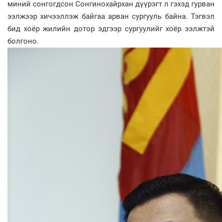
миний сонгогдсон Сонгинохайрхан дүүрэгт л гэхэд гурван
ээлжээр хичээллэж байгаа арван сургууль байна. Тэгвэл
бид хоёр жилийн дотор эдгээр сургуулийг хоёр ээлжтэй
болгоно.