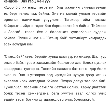
хөндсөн. Энэ гарц мөн үү?
-Одоо 6.6 их наяд төгрөгийг бид зээлийн үйлчилгээний
төлбөрт төлөх гэж байна. Энэ нь манай улсын төсвийн
орлогыг давчихсан үзүүлэлт. Тэгэхээр ийм нөхцөл
байдлыг шийднэ гэдэг бол бэрхшээлтэй л байна. Тиймээс
ч Засгийн газар бүх л боломжит хувилбарыг судалж
байгаа. Түүний нэг нь “Стэнд бай” хөтөлбөрт хамрагдах
эсэх асуудал юм.
“Стэнд бай” хөтөлбөрийн хувьд шалгуур их өндөр. Шалгуур
өндөр байх тусам халамжийн бодлогоо аль болох цуцлах
шаардлага тулгарна. Төсвийн сахилга бат хэт өндөр болж
эхэлнэ. Энэ ч утгаараа ард иргэдийн нуруун дээр хэт их
ачаалал ирэх магадлал байгаа. Гэхдээ давуу тал бас бий.
Тухайлбал, төсвийн сахилга баттай болно. Хариуцлагатай
болж төсөв хэмнэгдэнэ, бага хүүтэй зээл олгох учир
эдийн засаг богино хугацаанд сэргэчих боломжтой.