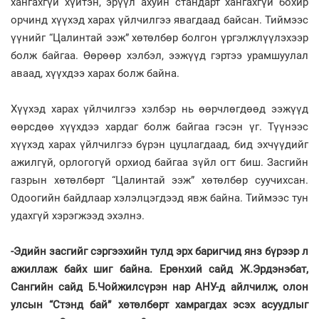
хангахгүй хүйтэн, эрүүл ахуйн стандарт хангахгүй бохир
орчинд хүүхэд харах үйлчилгээ явагдаад байсан. Тиймээс
үүнийг “Цалинтай ээж” хөтөлбөр болгон үргэлжлүүлэхээр
болж байгаа. Өөрөөр хэлбэл, ээжүүд гэртээ урамшуулал
аваад, хүүхдээ харах болж байна.
Хүүхэд харах үйлчилгээ хэлбэр нь өөрчлөгдөөд ээжүүд
өөрсдөө хүүхдээ хардаг болж байгаа гэсэн үг. Түүнээс
хүүхэд харах үйлчилгээ бүрэн цуцлагдаад, бид эхчүүдийг
ажилгүй, орлогогүй орхиод байгаа зүйл огт биш. Засгийн
газрын хөтөлбөрт “Цалинтай ээж” хөтөлбөр суучихсан.
Одоогийн байдлаар хэлэлцэгдээд явж байна. Тиймээс тун
удахгүй хэрэгжээд эхэлнэ.
-Эдийн засгийг сэргээхийн тулд эрх баригчид янз бүрээр л
ажиллаж байх шиг байна. Ерөнхий сайд Ж.Эрдэнэбат,
Сангийн сайд Б.Чойжилсүрэн нар АНУ-д айлчилж, олон
улсын “Стэнд бай” хөтөлбөрт хамрагдах эсэх асуудлыг