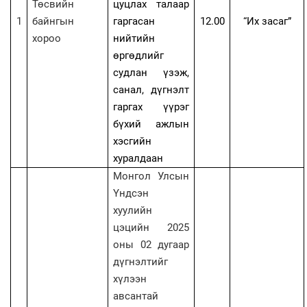
Төсвийн
цуцлах талаар
1
байнгын
гаргасан
12.00
“
Их засаг
”
хороо
нийтийн
өргөдлийг
судлан үзэж,
санал, дүгнэлт
гаргах үүрэг
бүхий ажлын
хэсгийн
хуралдаан
Монгол Улсын
Үндсэн
хуулийн
цэцийн 2025
оны 02 дугаар
дүгнэлтийг
хүлээн
авсантай