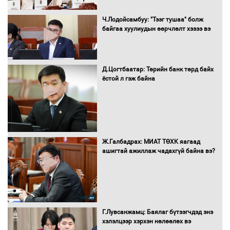
Ч.Лодойсамбуу: "Тээг тушаа" болж
байгаа хуулиудын өөрчлөлт хэзээ вэ
Автобензин, дизель түлшний онцгой
албан татварыг тэглэлээ
Д.Цогтбаатар: Төрийн банк төрд байх
ёстой л гэж байна
Санхүүгийн хэмнэлтийн горимд эрүүл
мэндийн салбар хамаарахгүй
Ж.Галбадрах: МИАТ ТӨХК яагаад
ашигтай ажиллаж чадахгүй байна вэ?
Нөөцийн махны худалдаа,
борлуулалтыг нээлттэй ил тод
болгоно
Г.Лувсанжамц: Баялаг бүтээгчдэд энэ
Монгол Улс “COP17”-д “Тал хээрийн
хэлэлцээр хэрхэн нөлөөлөх вэ
төлөвлөгөө”-гөө танилцуулна