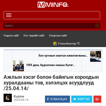
Toggle
navigation
Үндсэн сайт
Улс төрийн сайт
Спортын сайт
o
Улаанбаатар
C
Хил орчмын хамтын ажиллагааны...
УИХ дахь Ардчилсан намын бүлэг...
Ажлын хэсэг болон байнгын хороодын
хуралдааны тов, хэлэлцэх асуудлууд
/25.04.14/
Kuzmo
ХУВААЛЦАХ
ЖИРГЭХ
2025-04-14