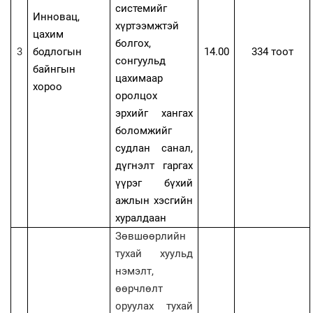
системийг
Инновац,
хүртээмжтэй
цахим
болгох,
3
бодлогын
14.00
334 тоот
сонгуульд
байнгын
цахимаар
хороо
оролцох
эрхийг хангах
боломжийг
судлан санал,
дүгнэлт гаргах
үүрэг бүхий
ажлын хэсгийн
хуралдаан
Зөвшөөрлийн
тухай хуульд
нэмэлт,
өөрчлөлт
оруулах тухай