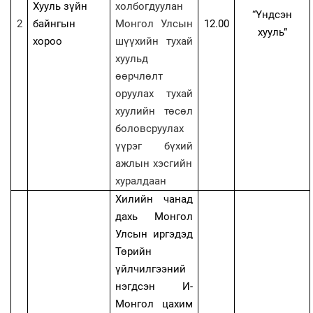
Хууль зүйн
холбогдуулан
“Үндсэн
2
байнгын
Монгол Улсын
12.00
хууль”
хороо
шүүхийн тухай
хуульд
өөрчлөлт
оруулах тухай
хуулийн төсөл
боловсруулах
үүрэг бүхий
ажлын хэсгийн
хуралдаан
Хилийн чанад
дахь Монгол
Улсын иргэдэд
Төрийн
үйлчилгээний
нэгдсэн И-
Монгол цахим