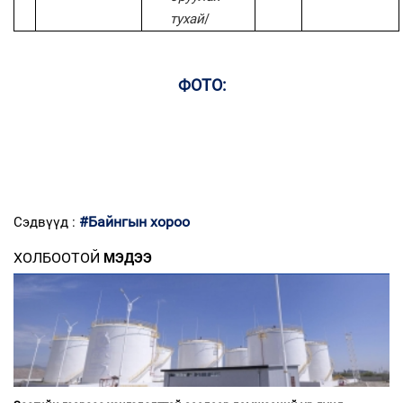
тухай
/
ФОТО:
#Байнгын хороо
Сэдвүүд :
ХОЛБООТОЙ
МЭДЭЭ