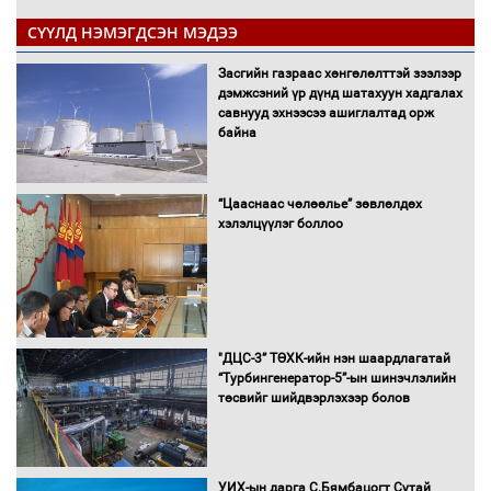
СҮҮЛД НЭМЭГДСЭН МЭДЭЭ
Засгийн газраас хөнгөлөлттэй зээлээр
дэмжсэний үр дүнд шатахуун хадгалах
савнууд эхнээсээ ашиглалтад орж
байна
“Цааснаас чөлөөлье” зөвлөлдөх
хэлэлцүүлэг боллоо
"ДЦС-3” ТӨХК-ийн нэн шаардлагатай
“Турбингенератор-5”-ын шинэчлэлийн
төсвийг шийдвэрлэхээр болов
УИХ-ын дарга С.Бямбацогт Сутай