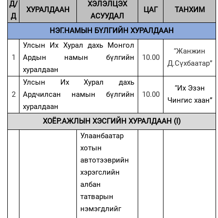
Д/
ХЭЛЭЛЦЭХ
ХУРАЛДААН
ЦАГ
ТАНХИМ
Д
АСУУДАЛ
НЭГ.НАМЫН БҮЛГИЙН ХУРАЛДААН
Улсын Их Хурал дахь Монгол
“Жанжин
1
Ардын намын б
ү
лгийн
10.00
Д.Сүхбаатар”
хуралдаан
Улсын Их Хурал дахь
“Их Эзэн
2
Ардчилсан намын бүлгийн
10.00
Чингис хаан”
хуралдаан
ХОЁР.
АЖЛЫН ХЭСГИЙН ХУРАЛДААН (I)
Улаанбаатар
хотын
автотээврийн
хэрэгслийн
албан
татварын
нэмэгдлийг