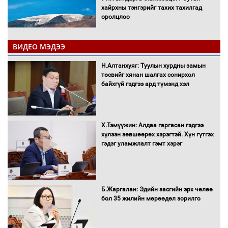
хайрхны тэнгэрийг тахих тахилгад
оролцлоо
ВИДЕО МЭДЭЭ
С.Амарсайхан: Иргэдийг хохироосон
Н.Алтанхуяг: Туулын хурдны замын
ААН-ийн нуугтмал хөрөнгийг
төсвийг хянан шалгах сонирхол
битүүмжлэнэ
байхгүй гэдгээ ард түмэнд хэл
Х.Тэмүүжин: Алдаа гаргасан гэдгээ
Н.Номтойбаяр: Аймгуудад тулгамдаж
хүлээн зөвшөөрөх хэрэгтэй. Хүн гүтгэх
буй асуудлуудыг Засгийн газрын
гэдэг уламжлалт гэмт хэрэг
хуралдаанд танилцуулж,
шийдвэрлүүлнэ
С.Бямбацогт Зүүн Азийн
Б.Жаргалан: Эдийн засгийн эрх чөлөө
эрэгтэйчүүдийн волейболын тэмцээнд
бол 35 жилийн мөрөөдөл зорилго
оролцож байгаа баг тамирчдад
амжилт хүслээ