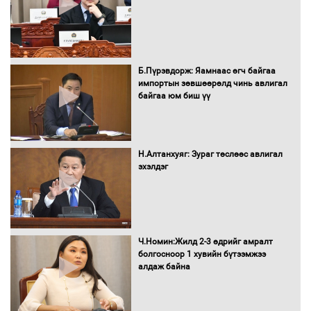
16 төрлийн эмийг нэг эх үүсвэрээс
худалдан авах журмыг баталлаа
Б.Пүрэвдорж: Яамнаас өгч байгаа
импортын зөвшөөрөлд чинь авлигал
байгаа юм биш үү
Бүх шатанд хэмнэлтийн горимд
шилжиж, найр наадам, зөвлөгөөн,
Н.Алтанхуяг: Зураг төслөөс авлигал
гадаад томилолтыг хориглолоо
эхэлдэг
Сайд нар төсвөө хэрхэн зарцуулах вэ?
Ч.Номин:Жилд 2-3 өдрийг амралт
болгосноор 1 хувийн бүтээмжээ
алдаж байна
Засгийн газрын ээлжит хуралдаан