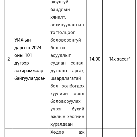
аюулгүй
байдлын
хяналт,
зохицуулалтын
тогтолцоог
УИХ-ын
боловсронгуй
даргын 2024
болгох
оны 101
асуудлыг
2
14.00
“
Их засаг
”
дүгээр
судлан санал,
захирамжаар
дүгнэлт гаргах,
байгуулагдсан
шаардлагатай
бол холбогдох
хуулийн төсөл
боловсруулах
үүрэг бүхий
ажлын хэсгийн
хуралдаан
Хөдөө аж