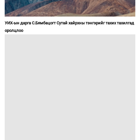
УИХ-ын дарга С.Бямбацогт Сутай хайрхны тэнгэрийг тахих тахилгад
оролцлоо