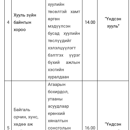
хуулийн
төсөлтэй хамт
Хууль зүйн
өргөн
“Үндсэн
4
байнгын
14.00
мэдүүлсэн
хууль”
хороо
бусад хуулийн
төслүүдийг
хэлэлцүүлэгт
бэлтгэх үүрэг
бүхий ажлын
хэсгийн
хуралдаан
Агаарын
бохирдол,
утааны
асуудлаар
Байгаль
ерөнхий
орчин, хүнс,
хяналтын
хөдөө аж
“Үндсэн
5
сонсголын
16.00