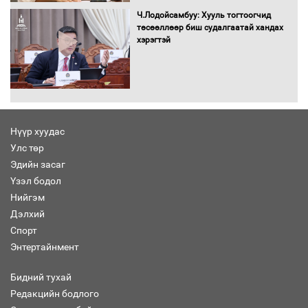
болж байна
Ч.Лодойсамбуу: Хууль тогтоогчид
төсөөллөөр биш судалгаатай хандах
хэрэгтэй
Автомашинд улсын дугаарын тэгш,
сондгойгоор шатахуун олгоно
Нүүр хуудас
Улс төр
Бага орлоготой иргэдийн орлогод
Эдийн засаг
татвар ногдуулахгүй байх эрх зүйн
Үзэл бодол
орчныг бүрдүүллээ
Нийгэм
Дэлхий
Спорт
Энтертайнмент
Хөшөө бүтсэн түүхийг өгүүлэх 7
баримт
Бидний тухай
Редакцийн бодлого