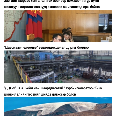
Засгийн газраас хөнгөлөлттэй зээлээр дэмжсэний үр дүнд
шатахуун хадгалах савнууд эхнээсээ ашиглалтад орж байна
“Цааснаас чөлөөлье” зөвлөлдөх хэлэлцүүлэг боллоо
"ДЦС-3” ТӨХК-ийн нэн шаардлагатай “Турбингенератор-5”-ын
шинэчлэлийн төсвийг шийдвэрлэхээр болов