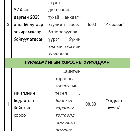
ахуйн
УИХ-ын
даатгалын
даргын 2025
тухай анхдагч
3
оны 66 дугаар
хуулийн төсөл
16.00
“
Их засаг
”
захирамжаар
боловсруулах
байгуулагдсан
үүрэг бүхий
ажлын хэсгийн
хуралдаан
ГУРАВ.БАЙНГЫН ХОРООНЫ ХУРАЛДААН
·
Байнгын
хорооны
тогтоолын
Нийгмийн
төсөл /
бодлогын
Байнгын
“Үндсэн
1
08.30
байнгын
хорооны
хууль”
хороо
тогтоолд
өөрчлөлт
оруулах