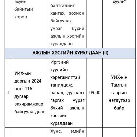
ахуйн
хууль”
бэлтгэлийг
байнгын
хангах, зохион
хороо
байгуулах
үүрэг бүхий
ажлын хэсгийн
хуралдаан
АЖЛЫН ХЭСГИЙН ХУРАЛДААН (II)
Иргэний
хуулийн
УИХ-ын
хэрэгжилттэй
УИХ-ын
даргын 2024
танилцаж,
Тамгын
оны 115
1
санал, дүгнэлт
09.00
газрын
дугаар
гаргах үүрэг
нэгдүгээр
захирамжаар
бүхий ажлын
байр
байгуулагдсан
хэсгийн
хуралдаан
Хүнс, эмийн