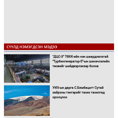
СҮҮЛД НЭМЭГДСЭН МЭДЭЭ
"ДЦС-3” ТӨХК-ийн нэн шаардлагатай
“Турбингенератор-5”-ын шинэчлэлийн
төсвийг шийдвэрлэхээр болов
УИХ-ын дарга С.Бямбацогт Сутай
хайрхны тэнгэрийг тахих тахилгад
оролцлоо