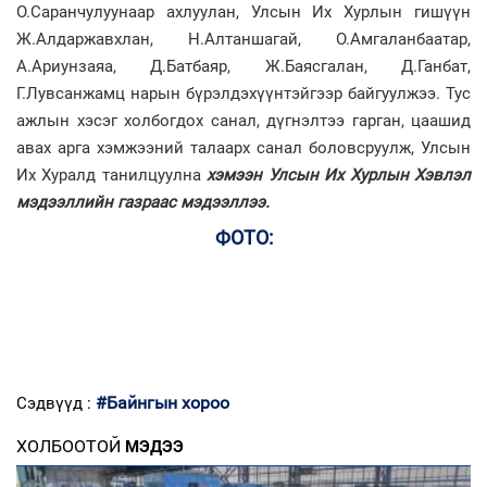
О.Саранчулуунаар ахлуулан, Улсын Их Хурлын гишүүн
Ж.Алдаржавхлан, Н.Алтаншагай, О.Амгаланбаатар,
А.Ариунзаяа, Д.Батбаяр, Ж.Баясгалан, Д.Ганбат,
Г.Лувсанжамц нарын бүрэлдэхүүнтэйгээр байгуулжээ. Тус
ажлын хэсэг холбогдох санал, дүгнэлтээ гарган, цаашид
авах арга хэмжээний талаарх санал боловсруулж, Улсын
Их Хуралд танилцуулна
хэмээн Улсын Их Хурлын Хэвлэл
мэдээллийн газраас мэдээллээ.
ФОТО:
#Байнгын хороо
Сэдвүүд :
ХОЛБООТОЙ
МЭДЭЭ