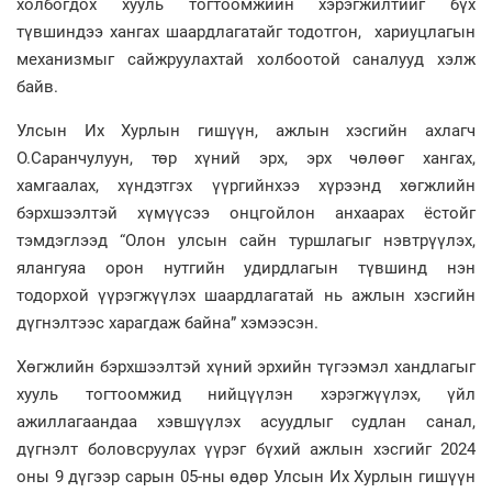
холбогдох хууль тогтоомжийн хэрэгжилтийг бүх
түвшиндээ хангах шаардлагатайг тодотгон, хариуцлагын
механизмыг сайжруулахтай холбоотой саналууд хэлж
байв.
Улсын Их Хурлын гишүүн, ажлын хэсгийн ахлагч
О.Саранчулуун, төр хүний эрх, эрх чөлөөг хангах,
хамгаалах, хүндэтгэх үүргийнхээ хүрээнд хөгжлийн
бэрхшээлтэй хүмүүсээ онцгойлон анхаарах ёстойг
тэмдэглээд “Олон улсын сайн туршлагыг нэвтрүүлэх,
ялангуяа орон нутгийн удирдлагын түвшинд нэн
тодорхой үүрэгжүүлэх шаардлагатай нь ажлын хэсгийн
дүгнэлтээс харагдаж байна” хэмээсэн.
Хөгжлийн бэрхшээлтэй хүний эрхийн түгээмэл хандлагыг
хууль тогтоомжид нийцүүлэн хэрэгжүүлэх, үйл
ажиллагаандаа хэвшүүлэх асуудлыг судлан санал,
дүгнэлт боловсруулах үүрэг бүхий ажлын хэсгийг 2024
оны 9 дүгээр сарын 05-ны өдөр Улсын Их Хурлын гишүүн