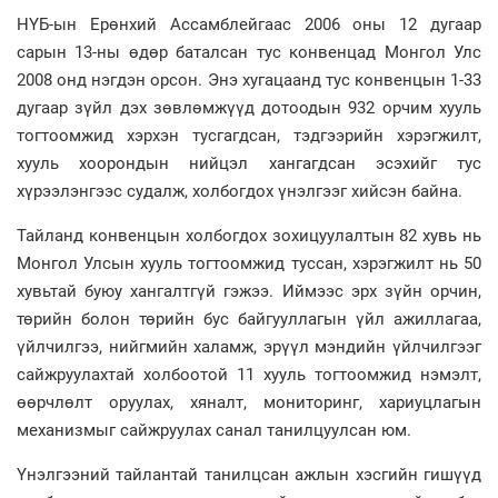
НҮБ-ын Ерөнхий Ассамблейгаас 2006 оны 12 дугаар
сарын 13-ны өдөр баталсан тус конвенцад Монгол Улс
2008 онд нэгдэн орсон. Энэ хугацаанд тус конвенцын 1-33
дугаар зүйл дэх зөвлөмжүүд дотоодын 932 орчим хууль
тогтоомжид хэрхэн тусгагдсан, тэдгээрийн хэрэгжилт,
хууль хоорондын нийцэл хангагдсан эсэхийг тус
хүрээлэнгээс судалж, холбогдох үнэлгээг хийсэн байна.
Тайланд конвенцын холбогдох зохицуулалтын 82 хувь нь
Монгол Улсын хууль тогтоомжид туссан, хэрэгжилт нь 50
хувьтай буюу хангалтгүй гэжээ. Иймээс эрх зүйн орчин,
төрийн болон төрийн бус байгууллагын үйл ажиллагаа,
үйлчилгээ, нийгмийн халамж, эрүүл мэндийн үйлчилгээг
сайжруулахтай холбоотой 11 хууль тогтоомжид нэмэлт,
өөрчлөлт оруулах, хяналт, мониторинг, хариуцлагын
механизмыг сайжруулах санал танилцуулсан юм.
Үнэлгээний тайлантай танилцсан ажлын хэсгийн гишүүд