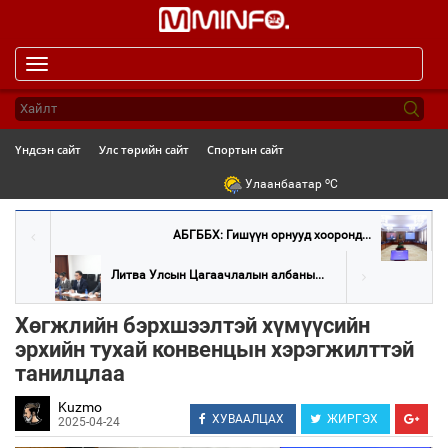
Toggle
navigation
Үндсэн сайт
Улс төрийн сайт
Спортын сайт
o
Улаанбаатар
C
АБГББХ: Гишүүн орнууд хооронд...
Литва Улсын Цагаачлалын албаны...
Хөгжлийн бэрхшээлтэй хүмүүсийн
эрхийн тухай конвенцын хэрэгжилттэй
танилцлаа
Kuzmo
ХУВААЛЦАХ
ЖИРГЭХ
2025-04-24