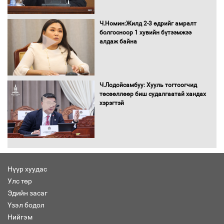
сондгойгоор шатахуун олгоно
Ч.Номин:Жилд 2-3 өдрийг амралт
болгосноор 1 хувийн бүтээмжээ
алдаж байна
Бага орлоготой иргэдийн орлогод
татвар ногдуулахгүй байх эрх зүйн
орчныг бүрдүүллээ
Ч.Лодойсамбуу: Хууль тогтоогчид
төсөөллөөр биш судалгаатай хандах
хэрэгтэй
Хөшөө бүтсэн түүхийг өгүүлэх 7
баримт
Нүүр хуудас
Улс төр
Хөвсгөл нуурын лусыг тахих төрийн
тахилгын ёслол боллоо
Эдийн засаг
Үзэл бодол
Нийгэм