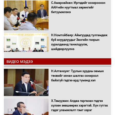
С.Амарсайхан: Иргэдийг хохироосон
ААН-ийн нуугтмал хөрөнгийг
битүүмжлэнэ
Н.Номтойбаяр: Аймгуудад тулгамдаж
буй асуудлуудыг Засгийн газрын
хуралдаанд танилцуулж,
шийдвэрлүүлнэ
ВИДЕО МЭДЭЭ
С.Бямбацогт Зүүн Азийн
эрэгтэйчүүдийн волейболын тэмцээнд
Н.Алтанхуяг: Туулын хурдны замын
оролцож байгаа баг тамирчдад
төсвийг хянан шалгах сонирхол
амжилт хүслээ
байхгүй гэдгээ ард түмэнд хэл
Х.Тэмүүжин: Алдаа гаргасан гэдгээ
Автобензин, дизель түлшний онцгой
хүлээн зөвшөөрөх хэрэгтэй. Хүн гүтгэх
албан татварыг тэглэлээ
гэдэг уламжлалт гэмт хэрэг