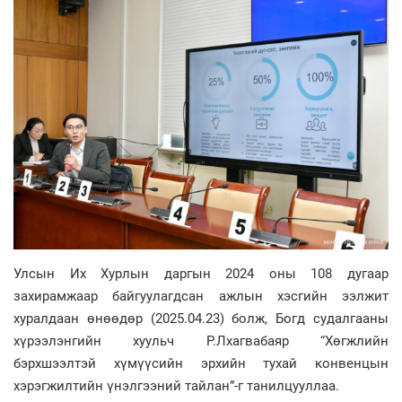
Улсын Их Хурлын даргын 2024 оны 108 дугаар
захирамжаар байгуулагдсан ажлын хэсгийн ээлжит
хуралдаан өнөөдөр (2025.04.23) болж, Богд судалгааны
хүрээлэнгийн хуульч Р.Лхагвабаяр “Хөгжлийн
бэрхшээлтэй хүмүүсийн эрхийн тухай конвенцын
хэрэгжилтийн үнэлгээний тайлан”-г танилцууллаа.