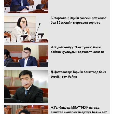
Санхүүгийн хэмнэлтийн горимд эрүүл
Б.Жаргалан: Эдийн засгийн эрх чөлөө
мэндийн салбар хамаарахгүй
бол 35 жилийн мөрөөдөл зорилго
Нөөцийн махны худалдаа,
Ч.Лодойсамбуу: "Тээг тушаа" болж
борлуулалтыг нээлттэй ил тод
байгаа хуулиудын өөрчлөлт хэзээ вэ
болгоно
Д.Цогтбаатар: Төрийн банк төрд байх
ёстой л гэж байна
Монгол Улс “COP17”-д “Тал хээрийн
төлөвлөгөө”-гөө танилцуулна
16 төрлийн эмийг нэг эх үүсвэрээс
Ж.Галбадрах: МИАТ ТӨХК яагаад
худалдан авах журмыг баталлаа
ашигтай ажиллаж чадахгүй байна вэ?