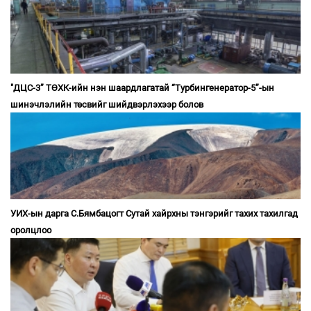
"ДЦС-3” ТӨХК-ийн нэн шаардлагатай “Турбингенератор-5”-ын
шинэчлэлийн төсвийг шийдвэрлэхээр болов
УИХ-ын дарга С.Бямбацогт Сутай хайрхны тэнгэрийг тахих тахилгад
оролцлоо