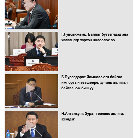
Бүх шатанд хэмнэлтийн горимд
шилжиж, найр наадам, зөвлөгөөн,
Г.Лувсанжамц: Баялаг бүтээгчдэд энэ
гадаад томилолтыг хориглолоо
хэлэлцээр хэрхэн нөлөөлөх вэ
Сайд нар төсвөө хэрхэн зарцуулах вэ?
Б.Пүрэвдорж: Яамнаас өгч байгаа
импортын зөвшөөрөлд чинь авлигал
байгаа юм биш үү
Засгийн газрын ээлжит хуралдаан
болж байна
Н.Алтанхуяг: Зураг төслөөс авлигал
эхэлдэг
Автомашинд улсын дугаарын тэгш,