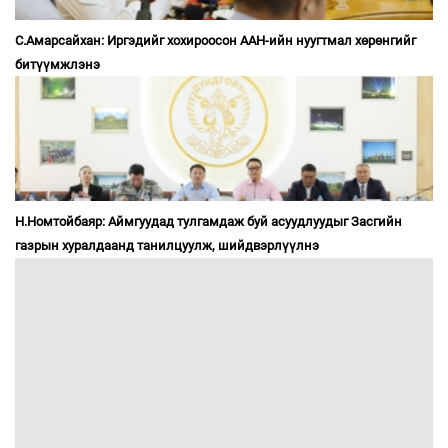
С.Амарсайхан: Иргэдийг хохироосон ААН-ийн нуугтмал хөрөнгийг
битүүмжлэнэ
Н.Номтойбаяр: Аймгуудад тулгамдаж буй асуудлуудыг Засгийн
газрын хуралдаанд танилцуулж, шийдвэрлүүлнэ