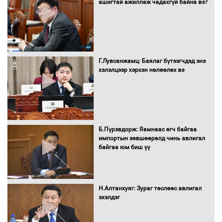
шилжиж, найр наадам, зөвлөгөөн,
ашигтай ажиллаж чадахгүй байна вэ?
гадаад томилолтыг хориглолоо
Сайд нар төсвөө хэрхэн зарцуулах вэ?
Г.Лувсанжамц: Баялаг бүтээгчдэд энэ
хэлэлцээр хэрхэн нөлөөлөх вэ
Засгийн газрын ээлжит хуралдаан
болж байна
Б.Пүрэвдорж: Яамнаас өгч байгаа
импортын зөвшөөрөлд чинь авлигал
байгаа юм биш үү
Автомашинд улсын дугаарын тэгш,
сондгойгоор шатахуун олгоно
Н.Алтанхуяг: Зураг төслөөс авлигал
эхэлдэг