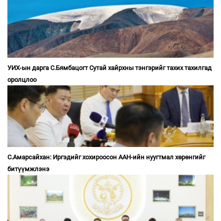
УИХ-ын дарга С.Бямбацогт Сутай хайрхны тэнгэрийг тахих тахилгад
оролцлоо
С.Амарсайхан: Иргэдийг хохироосон ААН-ийн нуугтмал хөрөнгийг
битүүмжлэнэ