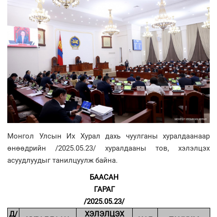
Монгол Улсын Их Хурал дахь чуулганы хуралдаанаар
өнөөдрийн /2025.05.23/ хуралдааны тов, хэлэлцэх
асуудлуудыг танилцуулж байна.
БААСАН
ГАРАГ
/2025.05.23/
Д/
ХЭЛЭЛЦЭХ