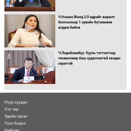
Бага орлоготой иргэдийн орлогод
татвар ногдуулахгүй байх эрх зүйн
орчныг бүрдүүллээ
Ч.Номин:Жилд 2-3 өдрийг амралт
болгосноор 1 хувийн бүтээмжээ
алдаж байна
Хөшөө бүтсэн түүхийг өгүүлэх 7
баримт
Ч.Лодойсамбуу: Хууль тогтоогчид
төсөөллөөр биш судалгаатай хандах
хэрэгтэй
Хөвсгөл нуурын лусыг тахих төрийн
тахилгын ёслол боллоо
Нүүр хуудас
Улс төр
“Хар жагсаалт”-ын асуудлыг цэгцлэх
Эдийн засаг
чиглэлээр Монголбанкны удирдлагад
30 хоногийн хугацаатай үүрэг өглөө
Үзэл бодол
Нийгэм