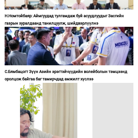
Н.Номтойбаяр: Аймгуудад тулгамдаж буй асуудлуудыг Засгийн
газрын хуралдаанд танилцуулж, шийдвэрлүүлнэ
С.Бямбацогт Зүүн Азийн эрэгтэйчүүдийн волейболын тэмцээнд
оролцож байгаа баг тамирчдад амжилт хүслээ