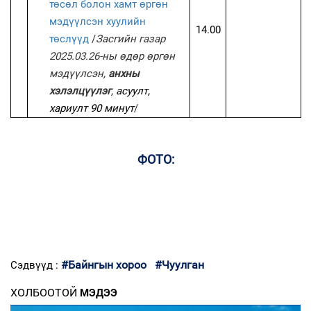
төсөл болон хамт өргөн
мэдүүлсэн хуулийн
14.00
төслүүд
/
Засгийн газар
2025.03.26-ны өдөр өргөн
мэдүүлсэн,
анхны
хэлэлцүүлэг
,
асуулт,
хариулт 90 минут
/
ФОТО:
#Байнгын хороо
#Чуулган
Сэдвүүд :
ХОЛБООТОЙ
МЭДЭЭ