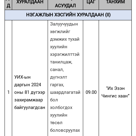
ХУРАЛДААН
ЦАГ
ТАНХИМ
Д
АСУУДАЛ
НЭГ.АЖЛЫН ХЭСГИЙН ХУРАЛДААН (II)
Залуучуудын
хөгжлийг
дэмжих тухай
хуулийн
хэрэгжилттэй
танилцаж,
санал,
УИХ-ын
дүгнэлт
даргын 2024
гаргах,
“Их Эзэн
1
оны 81 дүгээр
шаардлагатай
09.00
Чингис хаан”
захирамжаар
бол
байгуулагдсан
холбогдох
хуулийн
төсөл
боловсруулах