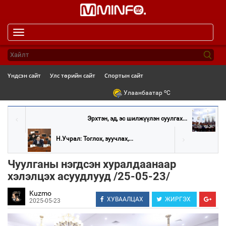
Toggle
navigation
Үндсэн сайт
Улс төрийн сайт
Спортын сайт
o
Улаанбаатар
C
Эрхтэн, эд, эс шилжүүлэн суулгах...
Н.Учрал: Тоглох, зуучлах,...
Чуулганы нэгдсэн хуралдаанаар
хэлэлцэх асуудлууд /25-05-23/
Kuzmo
ХУВААЛЦАХ
ЖИРГЭХ
2025-05-23