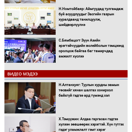
Н.Номтойбаяр: Аймгуудад тулгамдаж
буй асуудлуудыг Засгийн газрын
хуралдаанд танилцуулж,
шийдвэрлүүлнэ
С.Бямбацогт Зүүн Азийн
эрэгтэйчүүдийн волейболын тэмцээнд
оролцож байгаа баг тамирчдад
амжилт хүслээ
ВИДЕО МЭДЭЭ
Автобензин, дизель түлшний онцгой
Н.Алтанхуяг: Туулын хурдны замын
албан татварыг тэглэлээ
төсвийг хянан шалгах сонирхол
байхгүй гэдгээ ард түмэнд хэл
Х.Тэмүүжин: Алдаа гаргасан гэдгээ
Санхүүгийн хэмнэлтийн горимд эрүүл
хүлээн зөвшөөрөх хэрэгтэй. Хүн гүтгэх
мэндийн салбар хамаарахгүй
гэдэг уламжлалт гэмт хэрэг