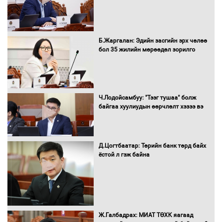
Нөөцийн махны худалдаа,
Б.Жаргалан: Эдийн засгийн эрх чөлөө
борлуулалтыг нээлттэй ил тод
бол 35 жилийн мөрөөдөл зорилго
болгоно
Монгол Улс “COP17”-д “Тал хээрийн
Ч.Лодойсамбуу: "Тээг тушаа" болж
төлөвлөгөө”-гөө танилцуулна
байгаа хуулиудын өөрчлөлт хэзээ вэ
Д.Цогтбаатар: Төрийн банк төрд байх
ёстой л гэж байна
16 төрлийн эмийг нэг эх үүсвэрээс
худалдан авах журмыг баталлаа
Бүх шатанд хэмнэлтийн горимд
Ж.Галбадрах: МИАТ ТӨХК яагаад