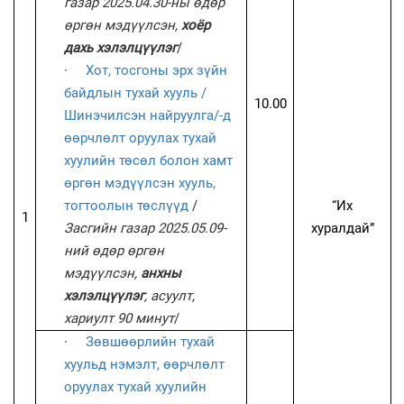
газар 2025.04.30-ны өдөр
өргөн мэдүүлсэн,
хоёр
дахь хэлэлцүүлэг
/
·
Хот, тосгоны эрх зүйн
байдлын тухай хууль /
10.00
Шинэчилсэн найруулга/-д
өөрчлөлт оруулах тухай
хуулийн төсөл болон хамт
өргөн мэдүүлсэн хууль,
тогтоолын төслүүд
/
“Их
1
Засгийн газар 2025.05.09-
хуралдай”
ний өдөр өргөн
мэдүүлсэн,
анхны
хэлэлцүүлэг
, асуулт,
хариулт 90 минут
/
·
Зөвшөөрлийн тухай
хуульд нэмэлт, өөрчлөлт
оруулах тухай хуулийн