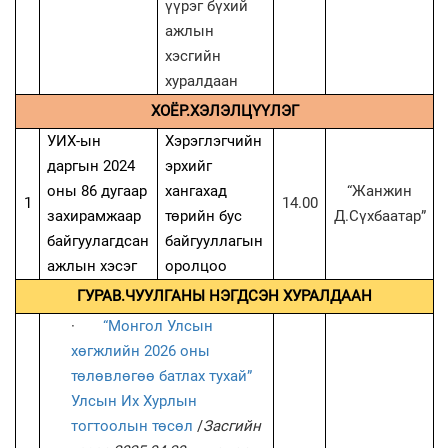
үүрэг бүхий
ажлын
хэсгийн
хуралдаан
ХОЁР.ХЭЛЭЛЦҮҮЛЭГ
УИХ-ын
Хэрэглэгчийн
даргын 2024
эрхийг
оны 86 дугаар
хангахад
“Жанжин
1
14.00
захирамжаар
төрийн бус
Д.Сүхбаатар”
байгуулагдсан
байгууллагын
ажлын хэсэг
оролцоо
ГУРАВ.ЧУУЛГАНЫ НЭГДСЭН ХУРАЛДААН
·
“Монгол Улсын
хөгжлийн 2026 оны
төлөвлөгөө батлах тухай”
Улсын Их Хурлын
тогтоолын төсөл
/
Засгийн