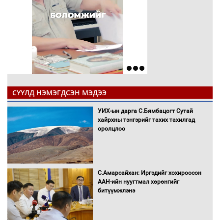
СҮҮЛД НЭМЭГДСЭН МЭДЭЭ
УИХ-ын дарга С.Бямбацогт Сутай
хайрхны тэнгэрийг тахих тахилгад
оролцлоо
С.Амарсайхан: Иргэдийг хохироосон
ААН-ийн нуугтмал хөрөнгийг
битүүмжлэнэ