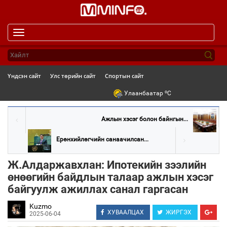
Toggle
navigation
Үндсэн сайт
Улс төрийн сайт
Спортын сайт
o
Улаанбаатар
C
Ажлын хэсэг болон байнгын...
Ерөнхийлөгчийн санаачилсан...
Ж.Алдаржавхлан: Ипотекийн зээлийн
өнөөгийн байдлын талаар ажлын хэсэг
байгуулж ажиллах санал гаргасан
Kuzmo
ХУВААЛЦАХ
ЖИРГЭХ
2025-06-04