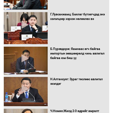
Г.Лувсанжамц: Баялаг бүтээгчдэд энэ
Монгол Улс “COP17”-д “Тал хээрийн
хэлэлцээр хэрхэн нөлөөлөх вэ
төлөвлөгөө”-гөө танилцуулна
16 төрлийн эмийг нэг эх үүсвэрээс
худалдан авах журмыг баталлаа
Б.Пүрэвдорж: Яамнаас өгч байгаа
импортын зөвшөөрөлд чинь авлигал
байгаа юм биш үү
Бүх шатанд хэмнэлтийн горимд
шилжиж, найр наадам, зөвлөгөөн,
Н.Алтанхуяг: Зураг төслөөс авлигал
гадаад томилолтыг хориглолоо
эхэлдэг
Сайд нар төсвөө хэрхэн зарцуулах вэ?
Ч.Номин:Жилд 2-3 өдрийг амралт