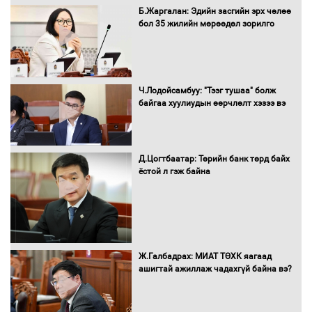
С.Бямбацогт Зүүн Азийн
Б.Жаргалан: Эдийн засгийн эрх чөлөө
эрэгтэйчүүдийн волейболын тэмцээнд
бол 35 жилийн мөрөөдөл зорилго
оролцож байгаа баг тамирчдад
амжилт хүслээ
Ч.Лодойсамбуу: "Тээг тушаа" болж
байгаа хуулиудын өөрчлөлт хэзээ вэ
Автобензин, дизель түлшний онцгой
албан татварыг тэглэлээ
Д.Цогтбаатар: Төрийн банк төрд байх
ёстой л гэж байна
Санхүүгийн хэмнэлтийн горимд эрүүл
мэндийн салбар хамаарахгүй
Ж.Галбадрах: МИАТ ТӨХК яагаад
ашигтай ажиллаж чадахгүй байна вэ?
Нөөцийн махны худалдаа,
борлуулалтыг нээлттэй ил тод
болгоно