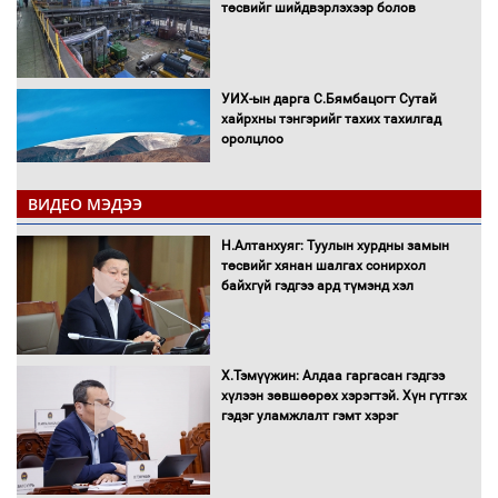
төсвийг шийдвэрлэхээр болов
УИХ-ын дарга С.Бямбацогт Сутай
хайрхны тэнгэрийг тахих тахилгад
оролцлоо
ВИДЕО МЭДЭЭ
С.Амарсайхан: Иргэдийг хохироосон
Н.Алтанхуяг: Туулын хурдны замын
ААН-ийн нуугтмал хөрөнгийг
төсвийг хянан шалгах сонирхол
битүүмжлэнэ
байхгүй гэдгээ ард түмэнд хэл
Х.Тэмүүжин: Алдаа гаргасан гэдгээ
Н.Номтойбаяр: Аймгуудад тулгамдаж
хүлээн зөвшөөрөх хэрэгтэй. Хүн гүтгэх
буй асуудлуудыг Засгийн газрын
гэдэг уламжлалт гэмт хэрэг
хуралдаанд танилцуулж,
шийдвэрлүүлнэ