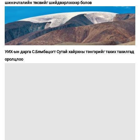
шинэчлэлийн төсвийг шийдвэрлэхээр болов
УИХ-ын дарга С.Бямбацогт Сутай хайрхны тэнгэрийг тахих тахилгад
оролцлоо