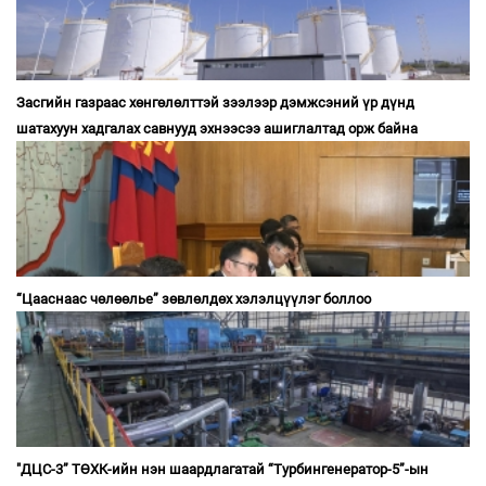
Засгийн газраас хөнгөлөлттэй зээлээр дэмжсэний үр дүнд
шатахуун хадгалах савнууд эхнээсээ ашиглалтад орж байна
“Цааснаас чөлөөлье” зөвлөлдөх хэлэлцүүлэг боллоо
"ДЦС-3” ТӨХК-ийн нэн шаардлагатай “Турбингенератор-5”-ын