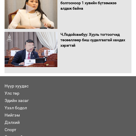
болгосноор 1 хувийн бүтээмжээ
алдаж байна
Засгийн газрын ээлжит хуралдаан
болж байна
Ч.Лодойсамбуу: Хууль тогтоогчид
төсөөллөөр биш судалгаатай хандах
хэрэгтэй
Автомашинд улсын дугаарын тэгш,
сондгойгоор шатахуун олгоно
Нүүр хуудас
Улс төр
Бага орлоготой иргэдийн орлогод
Эдийн засаг
татвар ногдуулахгүй байх эрх зүйн
Үзэл бодол
орчныг бүрдүүллээ
Нийгэм
Дэлхий
Спорт