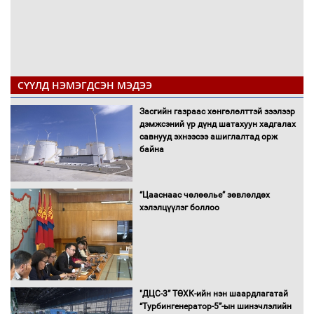
СҮҮЛД НЭМЭГДСЭН МЭДЭЭ
Засгийн газраас хөнгөлөлттэй зээлээр
дэмжсэний үр дүнд шатахуун хадгалах
савнууд эхнээсээ ашиглалтад орж
байна
“Цааснаас чөлөөлье” зөвлөлдөх
хэлэлцүүлэг боллоо
"ДЦС-3” ТӨХК-ийн нэн шаардлагатай
“Турбингенератор-5”-ын шинэчлэлийн