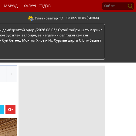
НАМУУД
ХАЛУУН СЭДЭВ
o
08 сарын 08 (Бямба)
Улаанбаатар
C
й дэмбэрэлтэй өдөр /2026.08.06/ Сутай хайрхны тэнгэрийг
эн сүсэглэн залбирч, эв нэгдлийн бэлгэдэл хэмээн
эж буй бөгөөд Монгол Улсын Их Хурлын дарга С.Бямбацогт
Х