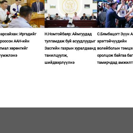
арсайхан: Иргэдийг
Н.Номтойбаяр: Аймгуудад
С.Бямбацогт Зүүн 
ироосон ААН-ийн
тулгамдаж буй асуудлуудыг
эрэгтэйчүүдийн
тмал хөрөнгийг
Засгийн газрын хуралдаанд
волейболын тэмцэ
үүмжлэнэ
танилцуулж,
оролцож байгаа баг
шийдвэрлүүлнэ
тамирчдад амжилт