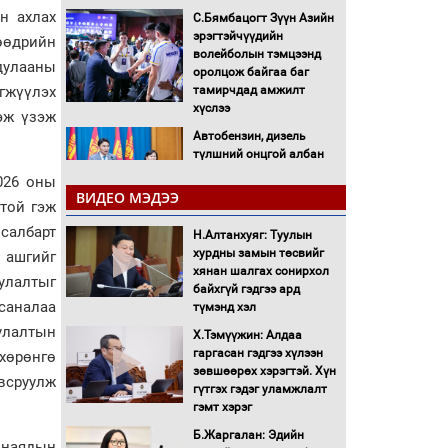
н ахлах
С.Бямбацогт Зүүн Азийн
эрэгтэйчүүдийн
өөдрийн
волейболын тэмцээнд
дулааны
оролцож байгаа баг
эгжүүлэх
тамирчдад амжилт
хүслээ
гэж үзэж
Автобензин, дизель
түлшний онцгой албан
татварыг тэглэлээ
026 оны
ВИДЕО МЭДЭЭ
стой гэж
Санхүүгийн хэмнэлтийн
 салбарт
Н.Алтанхуяг: Туулын
горимд эрүүл мэндийн
хурдны замын төсвийг
салбар хамаарахгүй
 ашгийг
хянан шалгах сонирхол
уулалтыг
байхгүй гэдгээ ард
Нөөцийн махны
саналаа
түмэнд хэл
худалдаа, борлуулалтыг
улалтын
Х.Тэмүүжин: Алдаа
нээлттэй ил тод болгоно
гаргасан гэдгээ хүлээн
хөрөнгө
зөвшөөрөх хэрэгтэй. Хүн
всруулж
Монгол Улс “COP17”-д
гүтгэх гэдэг уламжлалт
“Тал хээрийн
гэмт хэрэг
төлөвлөгөө”-гөө
Б.Жаргалан: Эдийн
танилцуулна
 наядын