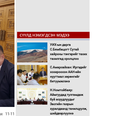
СҮҮЛД НЭМЭГДСЭН МЭДЭЭ
УИХ-ын дарга
С.Бямбацогт Сутай
хайрхны тэнгэрийг тахих
тахилгад оролцлоо
С.Амарсайхан: Иргэдийг
хохироосон ААН-ийн
нуугтмал хөрөнгийг
битүүмжлэнэ
Н.Номтойбаяр:
Аймгуудад тулгамдаж
буй асуудлуудыг
Засгийн газрын
хуралдаанд танилцуулж,
х 11-11
шийдвэрлүүлнэ