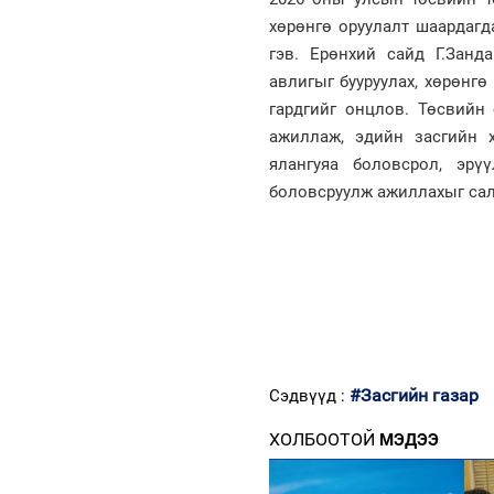
хөрөнгө оруулалт шаардагда
гэв. Ерөнхий сайд Г.Занд
авлигыг бууруулах, хөрөнг
гардгийг онцлов. Төсвийн
ажиллаж, эдийн засгийн х
ялангуяа боловсрол, эрү
боловсруулж ажиллахыг сал
#Засгийн газар
Сэдвүүд :
ХОЛБООТОЙ
МЭДЭЭ