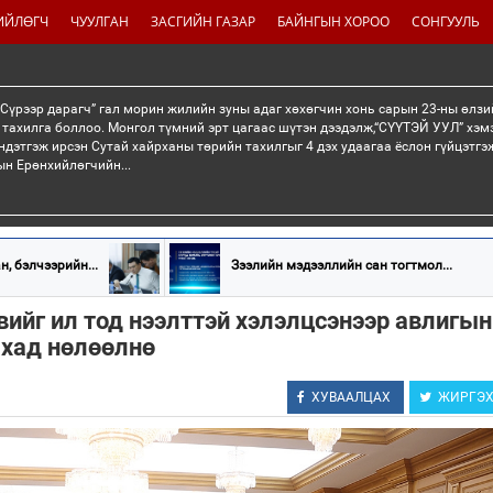
ИЙЛӨГЧ
ЧУУЛГАН
ЗАСГИЙН ГАЗАР
БАЙНГЫН ХОРОО
СОНГУУЛЬ
“Сүрээр дарагч” гал морин жилийн зуны адаг хөхөгчин хонь сарын 23-ны өлзи
 тахилга боллоо. Монгол түмний эрт цагаас шүтэн дээдэлж,“СҮҮТЭЙ УУЛ” хэмэ
ндэтгэж ирсэн Сутай хайрханы төрийн тахилгыг 4 дэх удаагаа ёслон гүйцэтг
н Ерөнхийлөгчийн...
, бэлчээрийн...
Зээлийн мэдээллийн сан тогтмол...
вийг ил тод нээлттэй хэлэлцсэнээр авлигын
ахад нөлөөлнө
ХУВААЛЦАХ
ЖИРГЭ