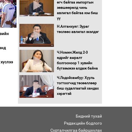
Бага орлоготой
өгч байгаа импортын
иргэдийн орлогод
зөвшөөрөлд чинь
татвар ногдуулахгүй
авлигал байгаа юм биш
байх эрх зүйн орчныг
үү
бүрдүүллээ
Н.Алтанхуяг: Зураг
Хөшөө бүтсэн түүхийг
төслөөс авлигал эхэлдэг
Азийн
өгүүлэх 7 баримт
энд
Хөвсгөл нуурын лусыг
Ч.Номин:Жилд 2-3
тахих төрийн тахилгын
өдрийг амралт
 хүслээ
ёслол боллоо
болгосноор 1 хувийн
бүтээмжээ алдаж байна
“Хар жагсаалт”-ын
Ч.Лодойсамбуу: Хууль
асуудлыг цэгцлэх
тогтоогчид төсөөллөөр
чиглэлээр
биш судалгаатай хандах
Монголбанкны
хэрэгтэй
удирдлагад 30 хоногийн
хугацаатай үүрэг өглөө
Ерөнхий сайд Н.Учрал
Бидний тухай
олимпиадын хүрээнд
гарсан зардлыг
Редакцийн бодлого
шийдвэрлэж өгөхөөр
Сурталчилгаа байршуулах