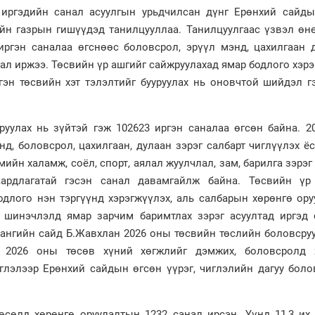
 иргэдийн санал асуулгын урьдчилсан дүнг Ерөнхий сайды
йн газрын гишүүдэд танилцууллаа. Танилцуулгаас үзвэл өн
иргэн саналаа өгснөөс боловсрол, эрүүл мэнд, цахилгаан 
ал иржээ. Төсвийн үр ашгийг сайжруулахад ямар бодлого хэр
ргэн төсвийн хэт тэлэлтийг бууруулах нь оновчтой шийдэл 
руулах нь зүйтэй гэж 102623 иргэн саналаа өгcөн байна. 2
д, боловсрол, цахилгаан, дулаан зэрэг салбарт чиглүүлэх ё
ийн халамж, соёл, спорт, аялал жуулчлал, зам, барилга зэрэг
ардлагатай гэсэн санал давамгайлж байна. Төсвийн үр
одлого нэн тэргүүнд хэрэгжүүлэх, аль салбарын хөрөнгө ор
н шинэчлэлд ямар зарчим баримтлах зэрэг асуултад иргэд 
Сангийн сайд Б.Жавхлан 2026 оны төсвийн төслийн боловсру
, 2026 оны төсөв хүний хөгжлийг дэмжих, боловсролд 
глэлээр Ерөнхий сайдын өгсөн үүрэг, чиглэлийн дагуу боло
өсөлд хөрөнгө оруулалтын 1232 санал ирсэн. Үүнд 11,3 их