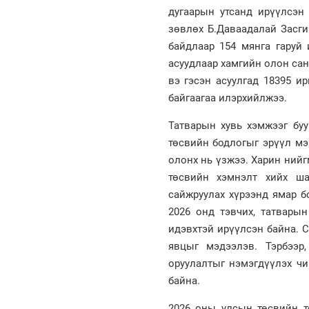
дугаарын утсанд ирүүлсэн
зөвлөх Б.Даваадалай Засги
байдлаар 154 мянга гаруй 
асуудлаар хамгийн олон сан
вэ гэсэн асуулгад 18395 и
байгаагаа илэрхийлжээ.
Татварын хувь хэмжээг буу
төсвийн бодлогыг эрүүл мэн
олонх нь үзжээ. Харин нийгм
төсвийн хэмнэлт хийх ша
сайжруулах хүрээнд ямар б
2026 онд тэвчих, татвары
идэвхтэй ирүүлсэн байна. 
явцыг мэдээлэв. Тэрбээр
оруулалтыг нэмэгдүүлэх чи
байна.
2026 оны улсын төсвийн т