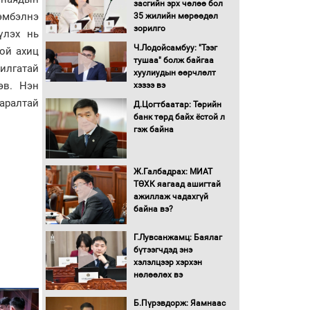
засгийн эрх чөлөө бол
16 төрлийн эмийг нэг эх
рэмбэлнэ
35 жилийн мөрөөдөл
үүсвэрээс худалдан авах
зорилго
үлэх нь
журмыг баталлаа
Ч.Лодойсамбуу: "Тээг
той ахиц
тушаа" болж байгаа
илгатай
Бүх шатанд хэмнэлтийн
хуулиудын өөрчлөлт
горимд шилжиж, найр
эв. Нэн
хэзээ вэ
наадам, зөвлөгөөн,
аралтай
Д.Цогтбаатар: Төрийн
гадаад томилолтыг
банк төрд байх ёстой л
хориглолоо
гэж байна
Сайд нар төсвөө хэрхэн
зарцуулах вэ?
Ж.Галбадрах: МИАТ
ТӨХК яагаад ашигтай
ажиллаж чадахгүй
Засгийн газрын ээлжит
байна вэ?
хуралдаан болж байна
Г.Лувсанжамц: Баялаг
бүтээгчдэд энэ
Автомашинд улсын
хэлэлцээр хэрхэн
дугаарын тэгш,
нөлөөлөх вэ
сондгойгоор шатахуун
олгоно
Б.Пүрэвдорж: Яамнаас