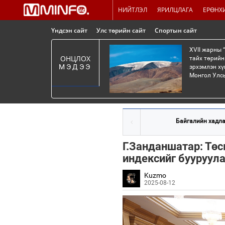
НИЙТЛЭЛ
ЯРИЛЦЛАГА
ЕРӨНХ
Үндсэн сайт
Улс төрийн сайт
Спортын сайт
XVII жарны 
ОНЦЛОХ
тайх төрийн
МЭДЭЭ
эрхэмлэн хү
Монгол Улсы
Байгалийн хадлан
Г.Занданшатар: Төс
индексийг бууруул
Kuzmo
2025-08-12