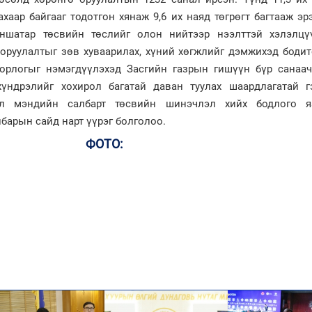
хаар байгааг тодотгон хянаж 9,6 их наяд төгрөгт багтааж э
аншатар төсвийн төслийг олон нийтээр нээлттэй хэлэлцү
ө оруулалтыг зөв хуваарилах, хүний хөгжлийг дэмжихэд боди
 орлогыг нэмэгдүүлэхэд Засгийн газрын гишүүн бүр санаач
үндрэлийг хохирол багатай даван туулах шаардлагатай г
үл мэндийн салбарт төсвийн шинэчлэл хийх бодлого я
барын сайд нарт үүрэг болголоо.
ФОТО: