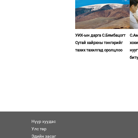
УИХ-ын дарга С.Бямбацогт
С.Ам
Сутай хайрхны тэнгэрийг
хох
тахих тахилгад оролцлоо
нууг
бит
Нүүр хуудас
Улс төр
Эдийн засаг