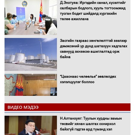
Д.Энхтуяа: Иргэдийн санал, хүсэлтийг
салбарын бодлого, хууль тогтоомжид
тусган бодит шийдэлд хүргэхийн
төлөө ажиллана
Засгийн газраас хөнгөлөлттэй зээлээр
дэмжсэний үр дүнд шатахуун хадгалах
савнууд эхнээсээ ашиглалтад орж
байна
“Цааснаас чөлөөлье” зөвлөлдөх
хэлэлцүүлэг боллоо
ВИДЕО МЭДЭЭ
Н.Алтанхуяг: Туулын хурдны замын
"ДЦС-3” ТӨХК-ийн нэн шаардлагатай
төсвийг хянан шалгах сонирхол
“Турбингенератор-5”-ын шинэчлэлийн
байхгүй гэдгээ ард түмэнд хэл
төсвийг шийдвэрлэхээр болов