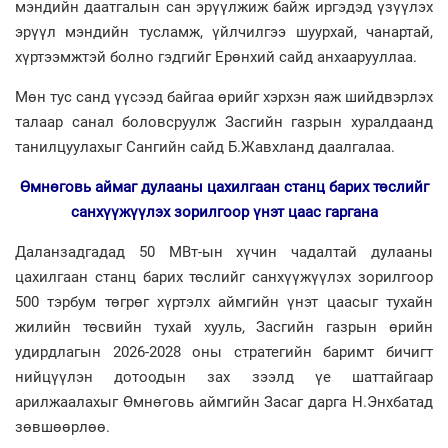
мэндийн даатгалын сан эрүүлжиж байж иргэдэд үзүүлэх
эрүүл мэндийн тусламж, үйлчилгээ шуурхай, чанартай,
хүртээмжтэй болно гэдгийг Ерөнхий сайд анхаарууллаа.
Мөн тус санд үүсээд байгаа өрийг хэрхэн яаж шийдвэрлэх
талаар санал боловсруулж Засгийн газрын хуралдаанд
танилцуулахыг Сангийн сайд Б.Жавхланд даалгалаа.
Өмнөговь аймаг дулааны цахилгаан станц барих төслийг
санхүүжүүлэх зорилгоор үнэт цаас гаргана
Даланзадгадад 50 МВт-ын хүчин чадалтай дулааны
цахилгаан станц барих төслийг санхүүжүүлэх зорилгоор
500 тэрбум төгрөг хүртэлх аймгийн үнэт цаасыг тухайн
жилийн төсвийн тухай хууль, Засгийн газрын өрийн
удирдлагын 2026-2028 оны стратегийн баримт бичигт
нийцүүлэн дотоодын зах зээлд үе шаттайгаар
арилжаалахыг Өмнөговь аймгийн Засаг дарга Н.Энхбатад
зөвшөөрлөө.