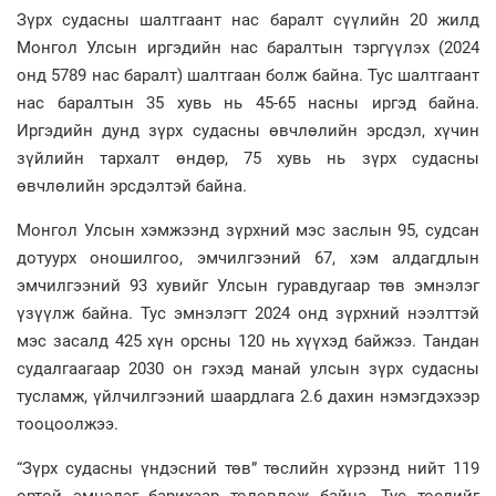
Зүрх судасны шалтгаант нас баралт сүүлийн 20 жилд
Монгол Улсын иргэдийн нас баралтын тэргүүлэх (2024
онд 5789 нас баралт) шалтгаан болж байна. Тус шалтгаант
нас баралтын 35 хувь нь 45-65 насны иргэд байна.
Иргэдийн дунд зүрх судасны өвчлөлийн эрсдэл, хүчин
зүйлийн тархалт өндөр, 75 хувь нь зүрх судасны
өвчлөлийн эрсдэлтэй байна.
Монгол Улсын хэмжээнд зүрхний мэс заслын 95, судсан
дотуурх оношилгоо, эмчилгээний 67, хэм алдагдлын
эмчилгээний 93 хувийг Улсын гуравдугаар төв эмнэлэг
үзүүлж байна. Тус эмнэлэгт 2024 онд зүрхний нээлттэй
мэс засалд 425 хүн орсны 120 нь хүүхэд байжээ. Тандан
судалгаагаар 2030 он гэхэд манай улсын зүрх судасны
тусламж, үйлчилгээний шаардлага 2.6 дахин нэмэгдэхээр
тооцоолжээ.
“Зүрх судасны үндэсний төв” төслийн хүрээнд нийт 119
ортой эмнэлэг барихаар төлөвлөж байна. Тус төслийг