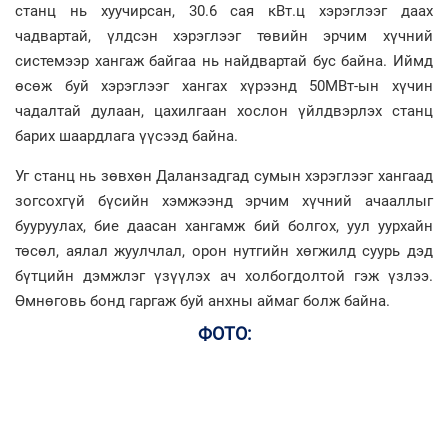
станц нь хуучирсан, 30.6 сая кВт.ц хэрэглээг даах
чадвартай, үлдсэн хэрэглээг төвийн эрчим хүчний
системээр хангаж байгаа нь найдвартай бус байна. Иймд
өсөж буй хэрэглээг хангах хүрээнд 50МВт-ын хүчин
чадалтай дулаан, цахилгаан хослон үйлдвэрлэх станц
барих шаардлага үүсээд байна.
Уг станц нь зөвхөн Даланзадгад сумын хэрэглээг хангаад
зогсохгүй бүсийн хэмжээнд эрчим хүчний ачааллыг
бууруулах, бие даасан хангамж бий болгох, уул уурхайн
төсөл, аялал жуулчлал, орон нутгийн хөгжилд суурь дэд
бүтцийн дэмжлэг үзүүлэх ач холбогдолтой гэж үзлээ.
Өмнөговь бонд гаргаж буй анхны аймаг болж байна.
ФОТО: