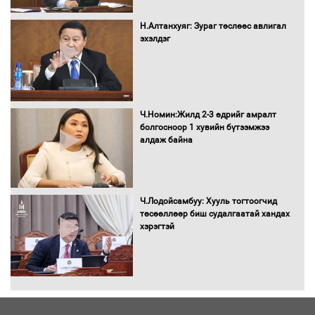
Монгол Улс “COP17”-д “Тал хээрийн
Н.Алтанхуяг: Зураг төслөөс авлигал
төлөвлөгөө”-гөө танилцуулна
эхэлдэг
16 төрлийн эмийг нэг эх үүсвэрээс
Ч.Номин:Жилд 2-3 өдрийг амралт
худалдан авах журмыг баталлаа
болгосноор 1 хувийн бүтээмжээ
алдаж байна
Бүх шатанд хэмнэлтийн горимд
Ч.Лодойсамбуу: Хууль тогтоогчид
шилжиж, найр наадам, зөвлөгөөн,
төсөөллөөр биш судалгаатай хандах
гадаад томилолтыг хориглолоо
хэрэгтэй
Сайд нар төсвөө хэрхэн зарцуулах вэ?