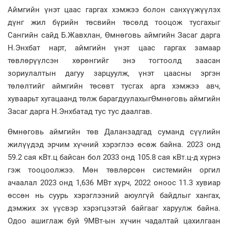
Аймгийн үнэт цаас гаргах хэмжээ болон санхүүжүүлэх
дүнг жил бүрийн төсвийн төсөлд тооцож тусгахыг
Сангийн сайд Б.Жавхлан, Өмнөговь аймгийн Засаг дарга
Н.Энхбат нарт, аймгийн үнэт цаас гаргах замаар
төвлөрүүлсэн хөрөнгийг энэ тогтоолд заасан
зориулалтын дагуу зарцуулж, үнэт цаасны эргэн
төлөлтийг аймгийн төсөвт тусгах арга хэмжээ авч,
хуваарьт хугацаанд төлж барагдуулахыгӨмнөговь аймгийн
Засаг дарга Н.Энхбатад тус тус даалгав.
Өмнөговь аймгийн төв Даланзадгад суманд сүүлийн
жилүүдэд эрчим хүчний хэрэглээ өсөж байна. 2023 онд
59.2 сая кВт.ц байсан бол 2033 онд 105.8 сая кВт.ц-д хүрнэ
гэж тооцоолжээ. Мөн төвлөрсөн системийн оргил
ачаалал 2023 онд 1,636 МВт хүрч, 2022 оноос 11.3 хувиар
өссөн нь суурь хэрэглээний аюулгүй байдлыг хангах,
дэмжих эх үүсвэр хэрэгцээтэй байгааг харуулж байна.
Одоо ашиглаж буй 9МВт-ын хүчин чадалтай цахилгаан