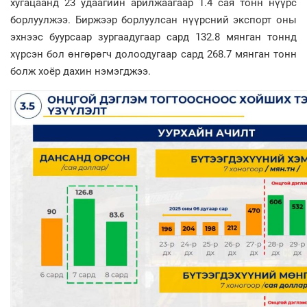
хугацаанд 23 удаагийн арилжаагаар 1.4 сая тонн нүүрс
борлуулжээ. Биржээр борлуулсан нүүрсний экспорт оны
эхнээс буурсаар зургаадугаар сард 132.8 мянган тоннд
хүрсэн бол өнгөрөгч долоодугаар сард 268.7 мянган тонн
болж хоёр дахин нэмэгджээ.