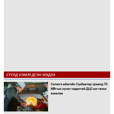
СҮҮЛД НЭМЭГДСЭН МЭДЭЭ
Сэлэнгэ аймгийн Сүхбаатар суманд 70
МВт-ын хүчин чадалтай ДЦС-ын галыг
асаалаа