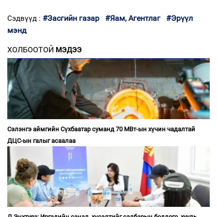
#Засгийн газар
#Яам, Агентлаг
#Эрүүл
Сэдвүүд :
мэнд
ХОЛБООТОЙ
МЭДЭЭ
Сэлэнгэ аймгийн Сүхбаатар суманд 70 МВт-ын хүчин чадалтай
ДЦС-ын галыг асаалаа
Д.Энхтуяа: Иргэдийн санал, хүсэлтийг салбарын бодлого, хууль