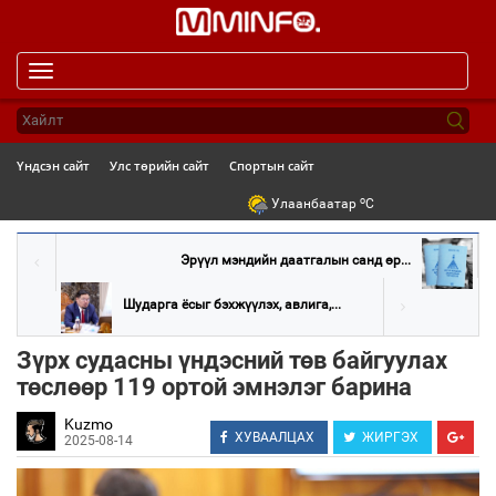
Toggle
navigation
Үндсэн сайт
Улс төрийн сайт
Спортын сайт
o
Улаанбаатар
C
Эрүүл мэндийн даатгалын санд өр...
Шударга ёсыг бэхжүүлэх, авлига,...
Зүрх судасны үндэсний төв байгуулах
төслөөр 119 ортой эмнэлэг барина
Kuzmo
ХУВААЛЦАХ
ЖИРГЭХ
2025-08-14