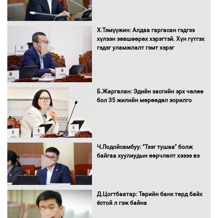
Х.Тэмүүжин: Алдаа гаргасан гэдгээ
УИХ-ын дарга С.Бямбацогт Сутай
хүлээн зөвшөөрөх хэрэгтэй. Хүн гүтгэх
хайрхны тэнгэрийг тахих тахилгад
гэдэг уламжлалт гэмт хэрэг
оролцлоо
Б.Жаргалан: Эдийн засгийн эрх чөлөө
С.Амарсайхан: Иргэдийг хохироосон
бол 35 жилийн мөрөөдөл зорилго
ААН-ийн нуугтмал хөрөнгийг
битүүмжлэнэ
Ч.Лодойсамбуу: "Тээг тушаа" болж
Н.Номтойбаяр: Аймгуудад тулгамдаж
байгаа хуулиудын өөрчлөлт хэзээ вэ
буй асуудлуудыг Засгийн газрын
хуралдаанд танилцуулж,
шийдвэрлүүлнэ
Д.Цогтбаатар: Төрийн банк төрд байх
ёстой л гэж байна
С.Бямбацогт Зүүн Азийн
эрэгтэйчүүдийн волейболын тэмцээнд