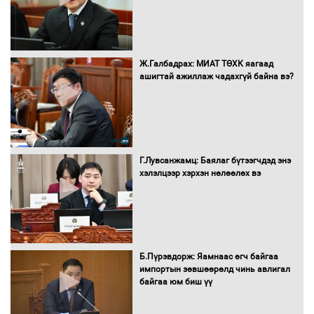
оролцож байгаа баг тамирчдад
амжилт хүслээ
Ж.Галбадрах: МИАТ ТӨХК яагаад
ашигтай ажиллаж чадахгүй байна вэ?
Автобензин, дизель түлшний онцгой
албан татварыг тэглэлээ
Г.Лувсанжамц: Баялаг бүтээгчдэд энэ
Санхүүгийн хэмнэлтийн горимд эрүүл
хэлэлцээр хэрхэн нөлөөлөх вэ
мэндийн салбар хамаарахгүй
Нөөцийн махны худалдаа,
Б.Пүрэвдорж: Яамнаас өгч байгаа
борлуулалтыг нээлттэй ил тод
импортын зөвшөөрөлд чинь авлигал
болгоно
байгаа юм биш үү