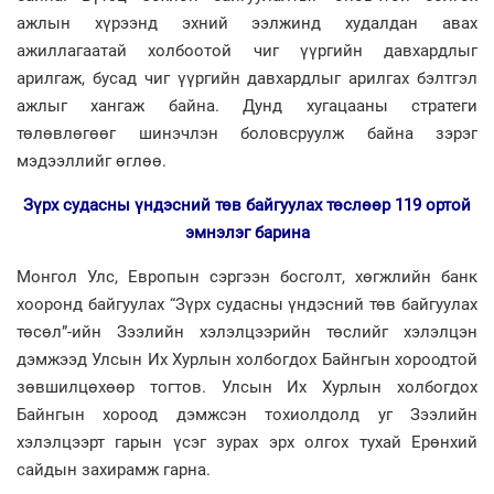
ажлын хүрээнд эхний ээлжинд худалдан авах
ажиллагаатай холбоотой чиг үүргийн давхардлыг
арилгаж, бусад чиг үүргийн давхардлыг арилгах бэлтгэл
ажлыг хангаж байна. Дунд хугацааны стратеги
төлөвлөгөөг шинэчлэн боловсруулж байна зэрэг
мэдээллийг өглөө.
Зүрх судасны үндэсний төв байгуулах төслөөр 119 ортой
эмнэлэг барина
Монгол Улс, Европын сэргээн босголт, хөгжлийн банк
хооронд байгуулах “Зүрх судасны үндэсний төв байгуулах
төсөл”-ийн Зээлийн хэлэлцээрийн төслийг хэлэлцэн
дэмжээд Улсын Их Хурлын холбогдох Байнгын хороодтой
зөвшилцөхөөр тогтов. Улсын Их Хурлын холбогдох
Байнгын хороод дэмжсэн тохиолдолд уг Зээлийн
хэлэлцээрт гарын үсэг зурах эрх олгох тухай Ерөнхий
сайдын захирамж гарна.