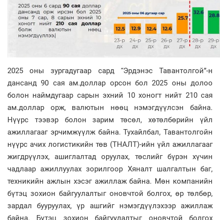
2025 оны зургадугаар сард “Эрдэнэс Тавантолгой”-н
дансанд 90 сая ам.доллар орсон бол 2025 оны долоо
болон наймдугаар сарын эхний 10 хоногт нийт 210 сая
ам.доллар орж, валютын нөөц нэмэгдүүлсэн байна.
Нүүрс тээвэр болон зарим төсөл, хөтөлбөрийн үйл
ажиллагааг эрчимжүүлж байна. Тухайлбал, Тавантолгойн
нүүрс ачих логистикийн төв (ТНАЛТ)-ийн үйл ажиллагааг
жигдрүүлэх, ашиглалтад оруулах, төслийг бүрэн хүчин
чадлаар ажиллуулах зорилгоор Хяналт шалгалтын баг,
техникийн ажлын хэсэг ажиллаж байна. Мөн компанийн
бүтэц зохион байгуулалтыг оновчтой болгох, өр төлбөр,
зардал бууруулах, үр ашгийг нэмэгдүүлэхээр ажиллаж
байна. Бүтэц зохион байгуулалтыг оновчтой болгох