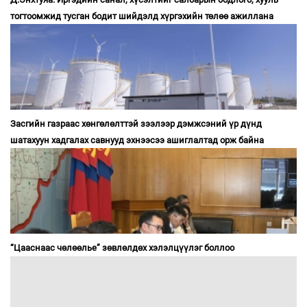
тогтоомжид тусган бодит шийдэлд хүргэхийн төлөө ажиллана
Засгийн газраас хөнгөлөлттэй зээлээр дэмжсэний үр дүнд
шатахуун хадгалах савнууд эхнээсээ ашиглалтад орж байна
“Цааснаас чөлөөлье” зөвлөлдөх хэлэлцүүлэг боллоо