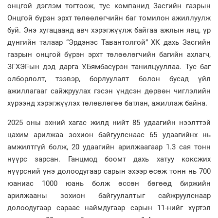
онцгой дэглэм тогтоож, тус компанид Засгийн газрын
Онцгой бүрэн эрхт төлөөлөгчийн баг томилон ажиллуулж
буй. Энэ хугацаанд авч хэрэгжүүлж байгаа ажлын явц, үр
дүнгийн талаар “Эрдэнэс Тавантолгой” ХК дахь Засгийн
газрын онцгой бүрэн эрхт төлөөлөгчийн багийн ахлагч,
ЗГХЭГ-ын дэд дарга У.Бямбасүрэн танилцууллаа. Тус баг
олборлолт, тээвэр, борлуулалт болон бусад үйл
ажиллагааг сайжруулах гэсэн үндсэн дөрвөн чиглэлийн
хүрээнд хэрэгжүүлэх төлөвлөгөө батлан, ажиллаж байна.
2025 оны эхний хагас жилд нийт 85 удаагийн нээлттэй
цахим арилжаа зохион байгуулснаас 65 удаагийнх нь
амжилтгүй болж, 20 удаагийн арилжаагаар 1.3 сая тонн
нүүрс зарсан. Ганцмод боомт дахь хатуу коксжих
нүүрсний үнэ долоодугаар сарын эхээр өсөж тонн нь 700
юаниас 1000 юань болж өссөн бөгөөд биржийн
арилжааны зохион байгуулалтыг сайжруулснаар
долоодугаар сараас наймдугаар сарын 11-нийг хүртэл