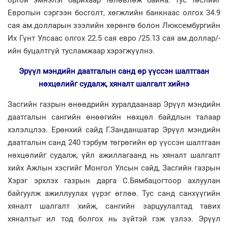
Европын сэргээн босголт, хөгжлийн банкнаас олгох 34.9
сая ам.долларын зээлийн хөрөнгө болон Люксембургийн
Их Гүнт Улсаас олгох 22.5 сая евро /25.13 сая ам.доллар/-
ийн буцалтгүй тусламжаар хэрэгжүүлнэ.
Эрүүл мэндийн даатгалын санд өр үүссэн шалтгаан
нөхцөлийг судалж, хяналт шалгалт хийнэ
Засгийн газрын өнөөдрийн хуралдаанаар Эрүүл мэндийн
даатгалын сангийн өнөөгийн нөхцөл байдлын талаар
хэлэлцлээ. Ерөнхий сайд Г.Занданшатар Эрүүл мэндийн
даатгалын санд 240 тэрбум төгрөгийн өр үүссэн шалтгаан
нөхцөлийг судалж, үйл ажиллагаанд нь хяналт шалгалт
хийх Ажлын хэсгийг Монгол Улсын сайд, Засгийн газрын
Хэрэг эрхлэх газрын дарга С.Бямбацогтоор ахлуулан
байгуулж ажиллуулах үүрэг өглөө. Тус санд санхүүгийн
хяналт шалгалт хийж, сангийн зарцуулалтад тавих
хяналтыг ил тод болгох нь зүйтэй гэж үзлээ. Эрүүл