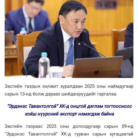
Засгийн газрын ээлжит хуралдаан 2025 оны наймдугаар
сарын 13-нд болж дараах шийдвэрүүдийг гаргалаа.
“Эрдэнэс Тавантолгой” ХК-д онцгой дэглэм тогтоосноос
хойш нүүрсний экспорт нэмэгдэж байна
Засгийн газраас 2025 оны долоодугаар сарын 09-нд
“Эрдэнэс Тавантолгой” ХК-д гурван сарын хугацаатай