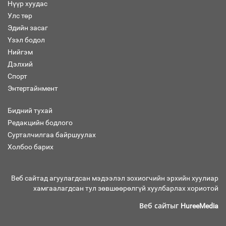
Нүүр хуудас
Улс төр
Эдийн засаг
Засгийн газрын ээлжит хуралдаан
болж байна
Үзэл бодол
Нийгэм
Дэлхий
Спорт
Энтертайнмент
Автомашинд улсын дугаарын тэгш,
сондгойгоор шатахуун олгоно
Бидний тухай
Редакцийн бодлого
Сурталчилгаа байршуулах
Холбоо барих
Бага орлоготой иргэдийн орлогод
татвар ногдуулахгүй байх эрх зүйн
орчныг бүрдүүллээ
Веб сайтад агуулагдсан мэдээлэл зохиогчийн эрхийн хуулиар
хамгаалагдсан тул зөвшөөрөлгүй хуулбарлах хориотой
Веб сайтыг
HureeMedia
Хөшөө бүтсэн түүхийг өгүүлэх 7