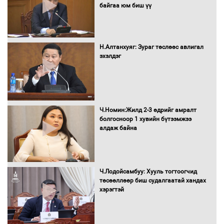
байгаа юм биш үү
Бага орлоготой иргэдийн орлогод
татвар ногдуулахгүй байх эрх зүйн
орчныг бүрдүүллээ
Н.Алтанхуяг: Зураг төслөөс авлигал
эхэлдэг
Хөшөө бүтсэн түүхийг өгүүлэх 7
баримт
Ч.Номин:Жилд 2-3 өдрийг амралт
болгосноор 1 хувийн бүтээмжээ
алдаж байна
Хөвсгөл нуурын лусыг тахих төрийн
тахилгын ёслол боллоо
Ч.Лодойсамбуу: Хууль тогтоогчид
төсөөллөөр биш судалгаатай хандах
хэрэгтэй
“Хар жагсаалт”-ын асуудлыг цэгцлэх
чиглэлээр Монголбанкны удирдлагад