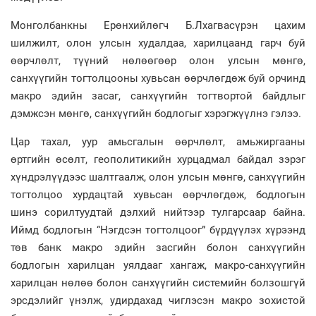
Монголбанкны Ерөнхийлөгч Б.Лхагвасүрэн цахим
шилжилт, олон улсын худалдаа, харилцаанд гарч буй
өөрчлөлт, түүний нөлөөгөөр олон улсын мөнгө,
санхүүгийн тогтолцооны хувьсан өөрчлөгдөж буй орчинд
макро эдийн засаг, санхүүгийн тогтвортой байдлыг
дэмжсэн мөнгө, санхүүгийн бодлогыг хэрэгжүүлнэ гэлээ.
Цар тахал, уур амьсгалын өөрчлөлт, амьжиргааны
өртгийн өсөлт, геополитикийн хурцадмал байдал зэрэг
хүндрэлүүдээс шалтгаалж, олон улсын мөнгө, санхүүгийн
тогтолцоо хурдацтай хувьсан өөрчлөгдөж, бодлогын
шинэ сорилтуудтай дэлхий нийтээр тулгарсаар байна.
Иймд бодлогын “Нэгдсэн тогтолцоог” бүрдүүлэх хүрээнд
төв банк макро эдийн засгийн болон санхүүгийн
бодлогын харилцан уялдааг хангаж, макро-санхүүгийн
харилцан нөлөө болон санхүүгийн системийн болзошгүй
эрсдэлийг үнэлж, удирдахад чиглэсэн макро зохистой