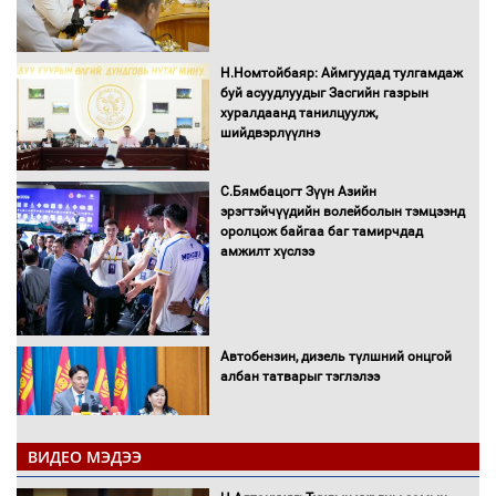
Н.Номтойбаяр: Аймгуудад тулгамдаж
буй асуудлуудыг Засгийн газрын
хуралдаанд танилцуулж,
шийдвэрлүүлнэ
С.Бямбацогт Зүүн Азийн
эрэгтэйчүүдийн волейболын тэмцээнд
оролцож байгаа баг тамирчдад
амжилт хүслээ
Автобензин, дизель түлшний онцгой
албан татварыг тэглэлээ
ВИДЕО МЭДЭЭ
Санхүүгийн хэмнэлтийн горимд эрүүл