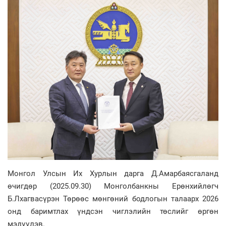
Монгол Улсын Их Хурлын дарга Д.Амарбаясгаланд
өчигдөр (2025.09.30) Монголбанкны Ерөнхийлөгч
Б.Лхагвасүрэн Төрөөс мөнгөний бодлогын талаарх 2026
онд баримтлах үндсэн чиглэлийн төслийг өргөн
мэдүүлэв.