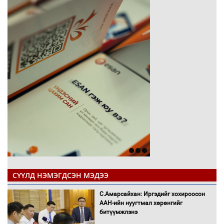
СҮҮЛД НЭМЭГДСЭН МЭДЭЭ
С.Амарсайхан: Иргэдийг хохироосон
ААН-ийн нуугтмал хөрөнгийг
битүүмжлэнэ