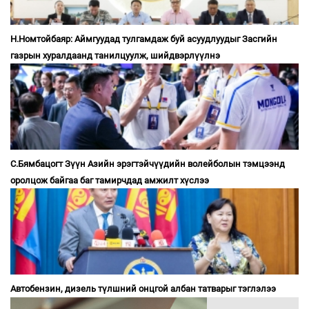
Н.Номтойбаяр: Аймгуудад тулгамдаж буй асуудлуудыг Засгийн
газрын хуралдаанд танилцуулж, шийдвэрлүүлнэ
С.Бямбацогт Зүүн Азийн эрэгтэйчүүдийн волейболын тэмцээнд
оролцож байгаа баг тамирчдад амжилт хүслээ
Автобензин, дизель түлшний онцгой албан татварыг тэглэлээ