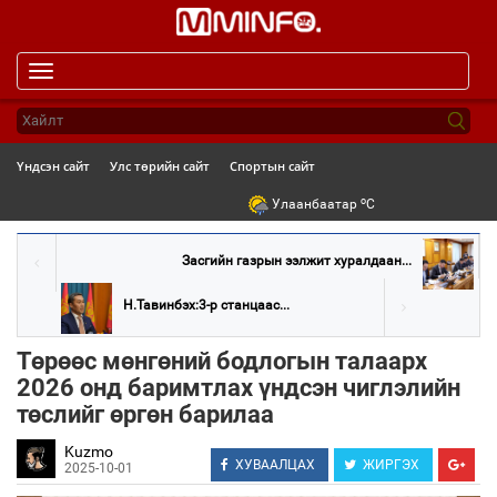
Toggle
navigation
Үндсэн сайт
Улс төрийн сайт
Спортын сайт
o
Улаанбаатар
C
Засгийн газрын ээлжит хуралдаан...
Н.Тавинбэх:3-р станцаас...
Төрөөс мөнгөний бодлогын талаарх
2026 онд баримтлах үндсэн чиглэлийн
төслийг өргөн барилаа
Kuzmo
ХУВААЛЦАХ
ЖИРГЭХ
2025-10-01