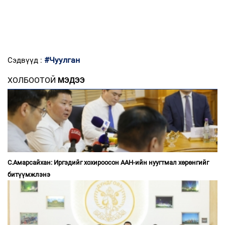
#Чуулган
Сэдвүүд :
ХОЛБООТОЙ
МЭДЭЭ
С.Амарсайхан: Иргэдийг хохироосон ААН-ийн нуугтмал хөрөнгийг
битүүмжлэнэ