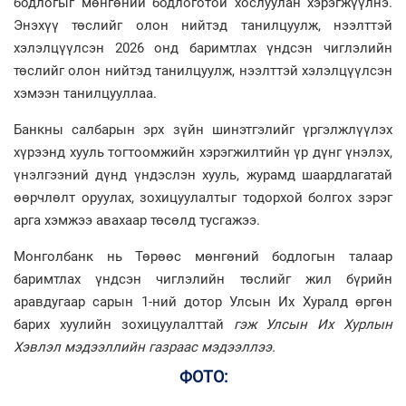
бодлогыг мөнгөний бодлоготой хослуулан хэрэгжүүлнэ.
Энэхүү төслийг олон нийтэд танилцуулж, нээлттэй
хэлэлцүүлсэн 2026 онд баримтлах үндсэн чиглэлийн
төслийг олон нийтэд танилцуулж, нээлттэй хэлэлцүүлсэн
хэмээн танилцууллаа.
Банкны салбарын эрх зүйн шинэтгэлийг үргэлжлүүлэх
хүрээнд хууль тогтоомжийн хэрэгжилтийн үр дүнг үнэлэх,
үнэлгээний дүнд үндэслэн хууль, журамд шаардлагатай
өөрчлөлт оруулах, зохицуулалтыг тодорхой болгох зэрэг
арга хэмжээ авахаар төсөлд тусгажээ.
Монголбанк нь Төрөөс мөнгөний бодлогын талаар
баримтлах үндсэн чиглэлийн төслийг жил бүрийн
аравдугаар сарын 1-ний дотор Улсын Их Хуралд өргөн
барих хуулийн зохицуулалттай
гэж Улсын Их Хурлын
Хэвлэл мэдээллийн газраас мэдээллээ.
ФОТО: