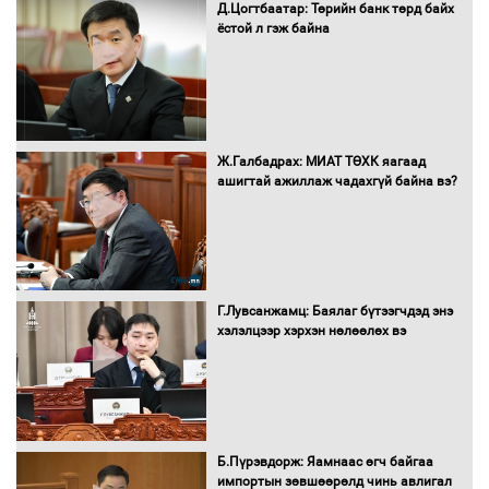
Д.Цогтбаатар: Төрийн банк төрд байх
Бүх шатанд хэмнэлтийн горимд
ёстой л гэж байна
шилжиж, найр наадам, зөвлөгөөн,
гадаад томилолтыг хориглолоо
Сайд нар төсвөө хэрхэн зарцуулах вэ?
Ж.Галбадрах: МИАТ ТӨХК яагаад
ашигтай ажиллаж чадахгүй байна вэ?
Засгийн газрын ээлжит хуралдаан
болж байна
Г.Лувсанжамц: Баялаг бүтээгчдэд энэ
хэлэлцээр хэрхэн нөлөөлөх вэ
Автомашинд улсын дугаарын тэгш,
сондгойгоор шатахуун олгоно
Б.Пүрэвдорж: Яамнаас өгч байгаа
импортын зөвшөөрөлд чинь авлигал