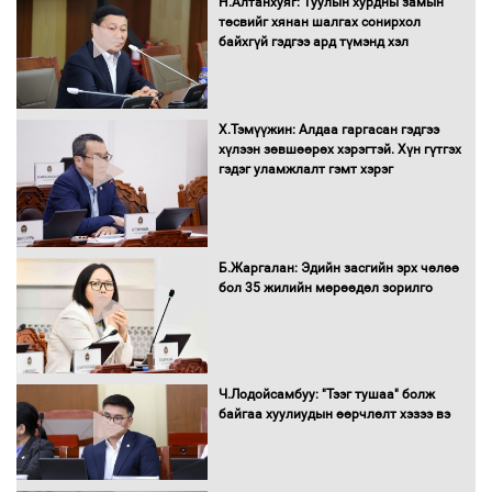
Н.Алтанхуяг: Туулын хурдны замын
мэндийн салбар хамаарахгүй
төсвийг хянан шалгах сонирхол
байхгүй гэдгээ ард түмэнд хэл
Нөөцийн махны худалдаа,
Х.Тэмүүжин: Алдаа гаргасан гэдгээ
борлуулалтыг нээлттэй ил тод
хүлээн зөвшөөрөх хэрэгтэй. Хүн гүтгэх
болгоно
гэдэг уламжлалт гэмт хэрэг
Монгол Улс “COP17”-д “Тал хээрийн
Б.Жаргалан: Эдийн засгийн эрх чөлөө
төлөвлөгөө”-гөө танилцуулна
бол 35 жилийн мөрөөдөл зорилго
16 төрлийн эмийг нэг эх үүсвэрээс
Ч.Лодойсамбуу: "Тээг тушаа" болж
худалдан авах журмыг баталлаа
байгаа хуулиудын өөрчлөлт хэзээ вэ