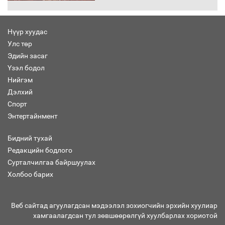
30 хоногийн хугацаатай үүрэг өглөө
Нүүр хуудас
Улс төр
Ерөнхий сайд Н.Учрал олимпиадын
Эдийн засаг
хүрээнд гарсан зардлыг шийдвэрлэж
өгөхөөр болов
Үзэл бодол
Нийгэм
Дэлхий
Энэ намар 1-6 дугаар ангийн
Спорт
хүүхдүүдэд сургуулийн автобус
Энтертайнмент
үйлчилнэ
Бидний тухай
Редакцийн бодлого
Аймгуудад баригдаж буй ДЦС-ын
Сурталчилгаа байршуулах
төслийг үргэлжүүлэх чиглэл өглөө
Холбоо барих
Веб сайтад агуулагдсан мэдээлэл зохиогчийн эрхийн хуулиар
хамгаалагдсан тул зөвшөөрөлгүй хуулбарлах хориотой
Улсын хэмжээнд АИ-92 автобензиний