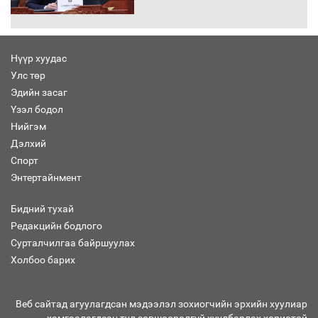
Хөшөө бүтсэн түүхийг өгүүлэх 7
баримт
Нүүр хуудас
Улс төр
Хөвсгөл нуурын лусыг тахих төрийн
тахилгын ёслол боллоо
Эдийн засаг
Үзэл бодол
Нийгэм
Дэлхий
Спорт
“Хар жагсаалт”-ын асуудлыг цэгцлэх
Энтертайнмент
чиглэлээр Монголбанкны удирдлагад
30 хоногийн хугацаатай үүрэг өглөө
Бидний тухай
Редакцийн бодлого
Сурталчилгаа байршуулах
Ерөнхий сайд Н.Учрал олимпиадын
Холбоо барих
хүрээнд гарсан зардлыг шийдвэрлэж
өгөхөөр болов
Веб сайтад агуулагдсан мэдээлэл зохиогчийн эрхийн хуулиар
хамгаалагдсан тул зөвшөөрөлгүй хуулбарлах хориотой