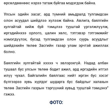
өрсөлдөөнөөс нэрээ татаж буйгаа мэдэгдэж байна.
Улсын эдийн засаг, ард түмний амьдралд тулгамдсан
олон асуудал шийдлээ хүлээж байна. Авлига, баялгийн
хулгайтай хийж буй тэмцлээ тууштай үргэлжлүүлж,
иргэдийнхээ орлого, цалин хөлс, тэтгэвэр тэтгэмжийг
нэмэгдүүлэх, бусад тулгамдсан олон суурь асуудлыг
шийдэхийн төлөө Засгийн газар улам эрчтэй ажиллах
болно.
Баялгийн хулгайтай хэзээ ч эвлэрэхгүй. Надад албан
тушаал бус улсын төлөө бодит ажил, ард иргэдийн итгэл
илүү чухал. Байгалийн баялгаас нийт иргэн бус хэсэг
бүлгээрээ хувь хүртдэг шударга бус байдлыг халахын
төлөө Засгийн газрын тэргүүний хувьд тууштай тэмцэнэ”
гэжээ.
ФОТО: