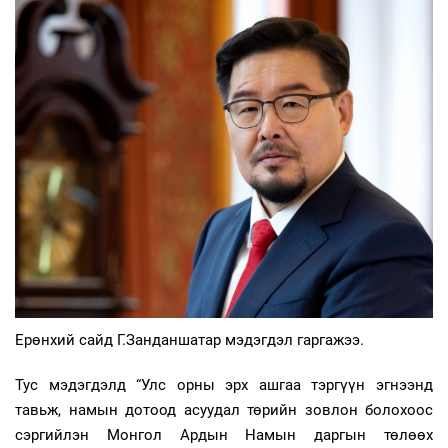
Ерөнхий сайд Г.Занданшатар мэдэгдэл гаргажээ.
Тус мэдэгдэлд “Улс орны эрх ашгаа тэргүүн эгнээнд
тавьж, намын дотоод асуудал төрийн зовлон болохоос
сэргийлэн Монгол Ардын Намын даргын төлөөх