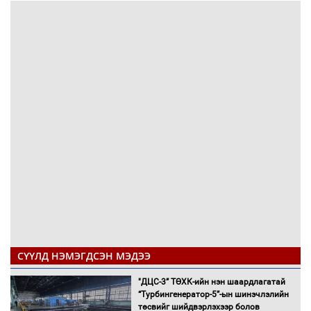
СҮҮЛД НЭМЭГДСЭН МЭДЭЭ
"ДЦС-3” ТӨХК-ийн нэн шаардлагатай
“Турбингенератор-5”-ын шинэчлэлийн
төсвийг шийдвэрлэхээр болов