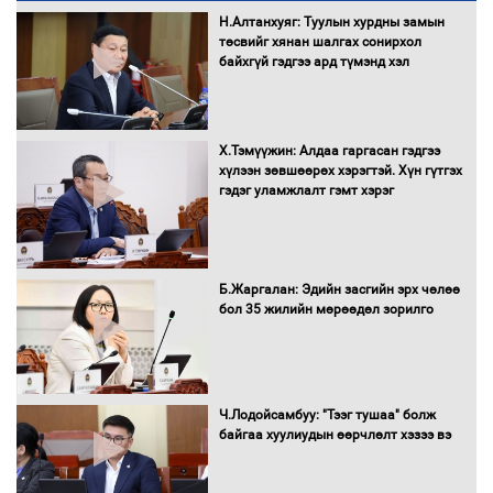
эрэгтэйчүүдийн волейболын тэмцээнд
Н.Алтанхуяг: Туулын хурдны замын
оролцож байгаа баг тамирчдад
төсвийг хянан шалгах сонирхол
амжилт хүслээ
байхгүй гэдгээ ард түмэнд хэл
Х.Тэмүүжин: Алдаа гаргасан гэдгээ
Автобензин, дизель түлшний онцгой
хүлээн зөвшөөрөх хэрэгтэй. Хүн гүтгэх
албан татварыг тэглэлээ
гэдэг уламжлалт гэмт хэрэг
Санхүүгийн хэмнэлтийн горимд эрүүл
Б.Жаргалан: Эдийн засгийн эрх чөлөө
мэндийн салбар хамаарахгүй
бол 35 жилийн мөрөөдөл зорилго
Нөөцийн махны худалдаа,
Ч.Лодойсамбуу: "Тээг тушаа" болж
борлуулалтыг нээлттэй ил тод
байгаа хуулиудын өөрчлөлт хэзээ вэ
болгоно