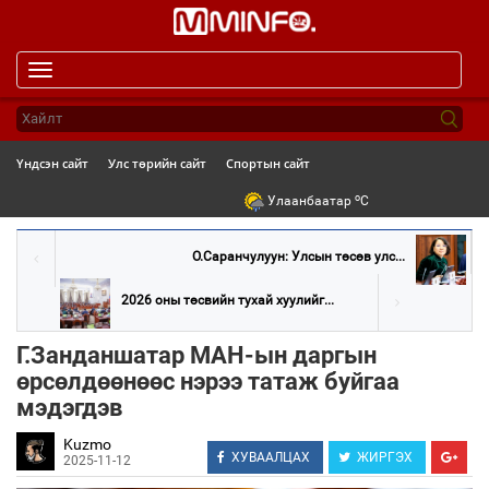
Toggle
navigation
Үндсэн сайт
Улс төрийн сайт
Спортын сайт
o
Улаанбаатар
C
О.Саранчулуун: Улсын төсөв улс...
2026 оны төсвийн тухай хуулийг...
Г.Занданшатар МАН-ын даргын
өрсөлдөөнөөс нэрээ татаж буйгаа
мэдэгдэв
Kuzmo
ХУВААЛЦАХ
ЖИРГЭХ
2025-11-12