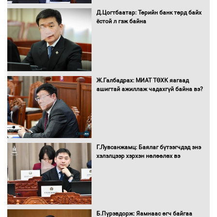
Д.Цогтбаатар: Төрийн банк төрд байх
ёстой л гэж байна
Монгол Улс “COP17”-д “Тал хээрийн
төлөвлөгөө”-гөө танилцуулна
16 төрлийн эмийг нэг эх үүсвэрээс
Ж.Галбадрах: МИАТ ТӨХК яагаад
худалдан авах журмыг баталлаа
ашигтай ажиллаж чадахгүй байна вэ?
Бүх шатанд хэмнэлтийн горимд
шилжиж, найр наадам, зөвлөгөөн,
Г.Лувсанжамц: Баялаг бүтээгчдэд энэ
гадаад томилолтыг хориглолоо
хэлэлцээр хэрхэн нөлөөлөх вэ
Сайд нар төсвөө хэрхэн зарцуулах вэ?
Б.Пүрэвдорж: Яамнаас өгч байгаа