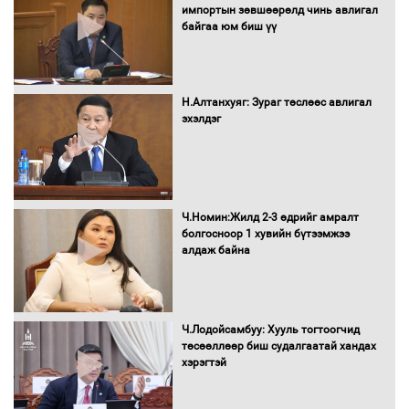
импортын зөвшөөрөлд чинь авлигал
байгаа юм биш үү
Засгийн газрын ээлжит хуралдаан
болж байна
Н.Алтанхуяг: Зураг төслөөс авлигал
эхэлдэг
Автомашинд улсын дугаарын тэгш,
сондгойгоор шатахуун олгоно
Ч.Номин:Жилд 2-3 өдрийг амралт
болгосноор 1 хувийн бүтээмжээ
алдаж байна
Бага орлоготой иргэдийн орлогод
татвар ногдуулахгүй байх эрх зүйн
орчныг бүрдүүллээ
Ч.Лодойсамбуу: Хууль тогтоогчид
төсөөллөөр биш судалгаатай хандах
хэрэгтэй