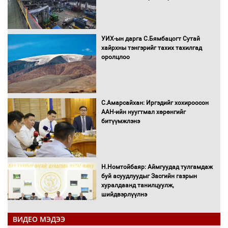
УИХ-ын дарга С.Бямбацогт Сутай
хайрхны тэнгэрийг тахих тахилгад
оролцлоо
С.Амарсайхан: Иргэдийг хохироосон
ААН-ийн нуугтмал хөрөнгийг
битүүмжлэнэ
Н.Номтойбаяр: Аймгуудад тулгамдаж
буй асуудлуудыг Засгийн газрын
хуралдаанд танилцуулж,
шийдвэрлүүлнэ
ВИДЕО МЭДЭЭ
С.Бямбацогт Зүүн Азийн