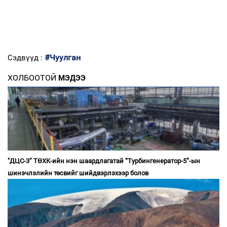
#Чуулган
Сэдвүүд :
ХОЛБООТОЙ
МЭДЭЭ
"ДЦС-3” ТӨХК-ийн нэн шаардлагатай “Турбингенератор-5”-ын
шинэчлэлийн төсвийг шийдвэрлэхээр болов