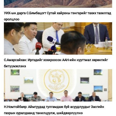
УИХ-ын дарга С.Бямбацогт Сутай хайрхны тэнгэрийг тахих тахилгад
оролцлоо
С.Амарсайхан: Иргэдийг хохироосон ААН-ийн нуугтмал хөрөнгийг
битүүмжлэнэ
Н.Номтойбаяр: Аймгуудад тулгамдаж буй асуудлуудыг Засгийн
газрын хуралдаанд танилцуулж, шийдвэрлүүлнэ