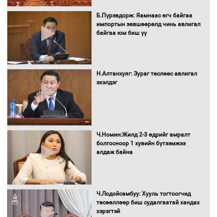
сондгойгоор шатахуун олгоно
Б.Пүрэвдорж: Яамнаас өгч байгаа
импортын зөвшөөрөлд чинь авлигал
байгаа юм биш үү
Бага орлоготой иргэдийн орлогод
татвар ногдуулахгүй байх эрх зүйн
орчныг бүрдүүллээ
Н.Алтанхуяг: Зураг төслөөс авлигал
эхэлдэг
Хөшөө бүтсэн түүхийг өгүүлэх 7
баримт
Ч.Номин:Жилд 2-3 өдрийг амралт
болгосноор 1 хувийн бүтээмжээ
алдаж байна
Хөвсгөл нуурын лусыг тахих төрийн
тахилгын ёслол боллоо
Ч.Лодойсамбуу: Хууль тогтоогчид
төсөөллөөр биш судалгаатай хандах
хэрэгтэй