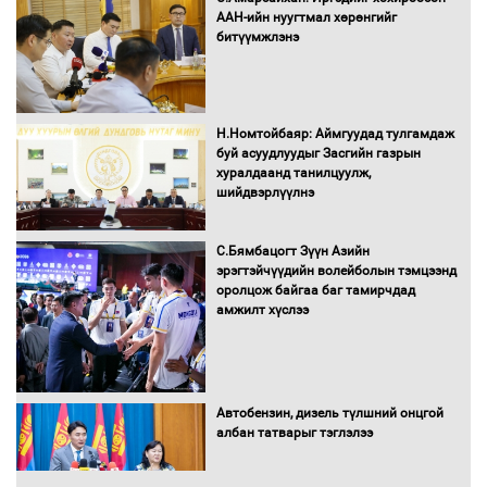
ААН-ийн нуугтмал хөрөнгийг
битүүмжлэнэ
Н.Номтойбаяр: Аймгуудад тулгамдаж
буй асуудлуудыг Засгийн газрын
хуралдаанд танилцуулж,
шийдвэрлүүлнэ
С.Бямбацогт Зүүн Азийн
эрэгтэйчүүдийн волейболын тэмцээнд
оролцож байгаа баг тамирчдад
амжилт хүслээ
Автобензин, дизель түлшний онцгой
албан татварыг тэглэлээ