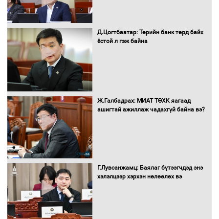
Д.Цогтбаатар: Төрийн банк төрд байх
Бүх шатанд хэмнэлтийн горимд
ёстой л гэж байна
шилжиж, найр наадам, зөвлөгөөн,
гадаад томилолтыг хориглолоо
Сайд нар төсвөө хэрхэн зарцуулах вэ?
Ж.Галбадрах: МИАТ ТӨХК яагаад
ашигтай ажиллаж чадахгүй байна вэ?
Засгийн газрын ээлжит хуралдаан
болж байна
Г.Лувсанжамц: Баялаг бүтээгчдэд энэ
хэлэлцээр хэрхэн нөлөөлөх вэ
Автомашинд улсын дугаарын тэгш,