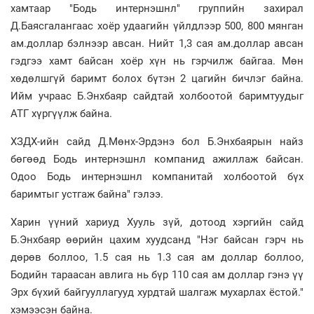
хамтаар "Бодь интернэшнл" группийн захирал
Д.Баясгалангаас хоёр удаагийн үйлдлээр 500, 800 мянган
ам.доллар бэлнээр авсан. Нийт 1,3 сая ам.доллар авсан
гэдгээ хамт байсан хоёр хүн нь гэрчилж байгаа. Мөн
хөдөлшгүй баримт болох бүтэн 2 цагийн бичлэг байна.
Ийм учраас Б.Энхбаяр сайдтай холбоотой баримтуудыг
АТГ хүргүүлж байна.
ХЗДХ-ийн сайд Д.Мөнх-Эрдэнэ бол Б.Энхбаярын найз
бөгөөд Бодь интернэшнл компанид ажиллаж байсан.
Одоо Бодь интернэшнл компанитай холбоотой бүх
баримтыг устгаж байна" гэлээ.
Харин үүний хариуд Хууль зүй, дотоод хэргийн сайд
Б.Энхбаяр өөрийн цахим хуудсанд "Нэг байсан гэрч нь
дөрөв боллоо, 1.5 сая нь 1.3 сая ам доллар боллоо,
Бодийн тараасан авлига нь бүр 110 сая ам доллар гэнэ үү
Эрх бүхий байгууллагууд хурдтай шалгаж мухарлах ёстой."
хэмээсэн байна.