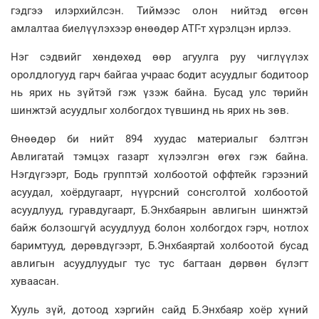
гэдгээ илэрхийлсэн. Тиймээс олон нийтэд өгсөн
амлалтаа биелүүлэхээр өнөөдөр АТГ-т хүрэлцэн ирлээ.
Нэг сэдвийг хөндөхөд өөр агуулга руу чиглүүлэх
оролдлогууд гарч байгаа учраас бодит асуудлыг бодитоор
нь ярих нь зүйтэй гэж үзэж байна. Бусад улс төрийн
шинжтэй асуудлыг холбогдох түвшинд нь ярих нь зөв.
Өнөөдөр би нийт 894 хуудас материалыг бэлтгэн
Авлигатай тэмцэх газарт хүлээлгэн өгөх гэж байна.
Нэгдүгээрт, Бодь групптэй холбоотой оффтейк гэрээний
асуудал, хоёрдугаарт, нүүрсний сонсголтой холбоотой
асуудлууд, гуравдугаарт, Б.Энхбаярын авлигын шинжтэй
байж болзошгүй асуудлууд болон холбогдох гэрч, нотлох
баримтууд, дөрөвдүгээрт, Б.Энхбаяртай холбоотой бусад
авлигын асуудлуудыг тус тус багтаан дөрвөн бүлэгт
хуваасан.
Хууль зүй, дотоод хэргийн сайд Б.Энхбаяр хоёр хүний