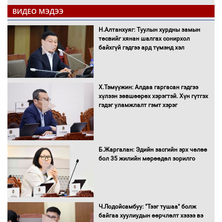
ВИДЕО МЭДЭЭ
Санхүүгийн хэмнэлтийн горимд эрүүл
Н.Алтанхуяг: Туулын хурдны замын
мэндийн салбар хамаарахгүй
төсвийг хянан шалгах сонирхол
байхгүй гэдгээ ард түмэнд хэл
Нөөцийн махны худалдаа,
Х.Тэмүүжин: Алдаа гаргасан гэдгээ
борлуулалтыг нээлттэй ил тод
хүлээн зөвшөөрөх хэрэгтэй. Хүн гүтгэх
болгоно
гэдэг уламжлалт гэмт хэрэг
Монгол Улс “COP17”-д “Тал хээрийн
Б.Жаргалан: Эдийн засгийн эрх чөлөө
төлөвлөгөө”-гөө танилцуулна
бол 35 жилийн мөрөөдөл зорилго
16 төрлийн эмийг нэг эх үүсвэрээс
Ч.Лодойсамбуу: "Тээг тушаа" болж
худалдан авах журмыг баталлаа
байгаа хуулиудын өөрчлөлт хэзээ вэ