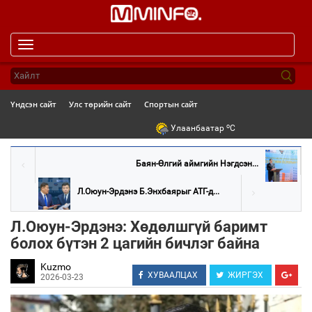
Toggle
navigation
Үндсэн сайт
Улс төрийн сайт
Спортын сайт
o
Улаанбаатар
C
Баян-Өлгий аймгийн Нэгдсэн...
Л.Оюун-Эрдэнэ Б.Энхбаярыг АТГ-д...
Л.Оюун-Эрдэнэ: Хөдөлшгүй баримт
болох бүтэн 2 цагийн бичлэг байна
Kuzmo
ХУВААЛЦАХ
ЖИРГЭХ
2026-03-23