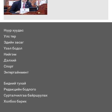
“Хар жагсаалт”-ын асуудлыг цэгцлэх
чиглэлээр Монголбанкны удирдлагад
30 хоногийн хугацаатай үүрэг өглөө
Нүүр хуудас
Улс төр
Ерөнхий сайд Н.Учрал олимпиадын
Эдийн засаг
хүрээнд гарсан зардлыг шийдвэрлэж
өгөхөөр болов
Үзэл бодол
Нийгэм
Дэлхий
Энэ намар 1-6 дугаар ангийн
Спорт
хүүхдүүдэд сургуулийн автобус
Энтертайнмент
үйлчилнэ
Бидний тухай
Редакцийн бодлого
Аймгуудад баригдаж буй ДЦС-ын
Сурталчилгаа байршуулах
төслийг үргэлжүүлэх чиглэл өглөө
Холбоо барих