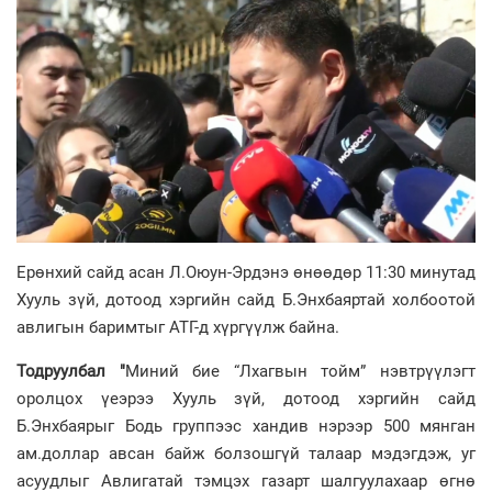
Ерөнхий сайд асан Л.Оюун-Эрдэнэ өнөөдөр 11:30 минутад
Хууль зүй, дотоод хэргийн сайд Б.Энхбаяртай холбоотой
авлигын баримтыг АТГ-д хүргүүлж байна.
Тодруулбал "
Миний бие “Лхагвын тойм” нэвтрүүлэгт
оролцох үеэрээ Хууль зүй, дотоод хэргийн сайд
Б.Энхбаярыг Бодь группээс хандив нэрээр 500 мянган
ам.доллар авсан байж болзошгүй талаар мэдэгдэж, уг
асуудлыг Авлигатай тэмцэх газарт шалгуулахаар өгнө