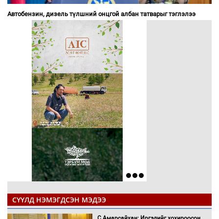
Автобензин, дизель түлшний онцгой албан татварыг тэглэлээ
СҮҮЛД НЭМЭГДСЭН МЭДЭЭ
С.Амарсайхан: Иргэдийг хохироосон