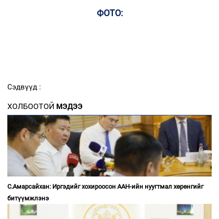
ФОТО:
Сэдвүүд :
ХОЛБООТОЙ
МЭДЭЭ
С.Амарсайхан: Иргэдийг хохироосон ААН-ийн нуугтмал хөрөнгийг
битүүмжлэнэ