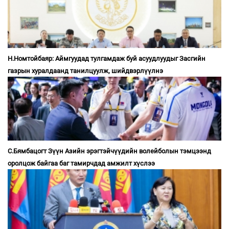
Н.Номтойбаяр: Аймгуудад тулгамдаж буй асуудлуудыг Засгийн
газрын хуралдаанд танилцуулж, шийдвэрлүүлнэ
С.Бямбацогт Зүүн Азийн эрэгтэйчүүдийн волейболын тэмцээнд
оролцож байгаа баг тамирчдад амжилт хүслээ