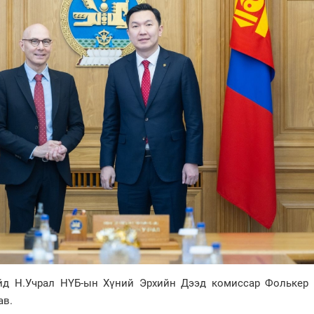
йд Н.Учрал НҮБ-ын Хүний Эрхийн Дээд комиссар Фолькер 
ав.