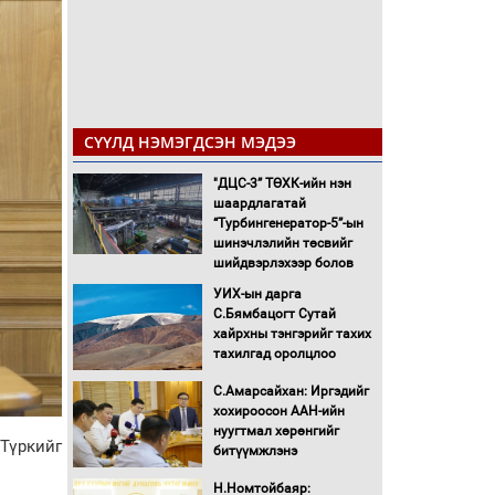
СҮҮЛД НЭМЭГДСЭН МЭДЭЭ
"ДЦС-3” ТӨХК-ийн нэн
шаардлагатай
“Турбингенератор-5”-ын
шинэчлэлийн төсвийг
шийдвэрлэхээр болов
УИХ-ын дарга
С.Бямбацогт Сутай
хайрхны тэнгэрийг тахих
тахилгад оролцлоо
С.Амарсайхан: Иргэдийг
хохироосон ААН-ийн
нуугтмал хөрөнгийг
Түркийг
битүүмжлэнэ
Н.Номтойбаяр: