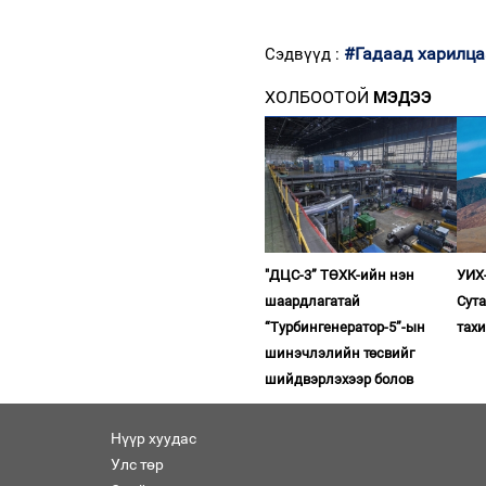
#Гадаад харилца
Сэдвүүд :
ХОЛБООТОЙ
МЭДЭЭ
"ДЦС-3” ТӨХК-ийн нэн
УИХ-
шаардлагатай
Сута
“Турбингенератор-5”-ын
тахи
шинэчлэлийн төсвийг
шийдвэрлэхээр болов
Нүүр хуудас
Улс төр