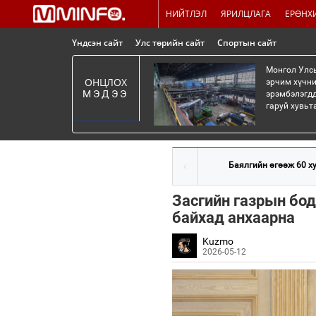
НИЙТЛЭЛ
ЯРИЛЦЛАГА
ЕРӨНХ
Үндсэн сайт
Улс төрийн сайт
Спортын сайт
Монгол Улсы
ОНЦЛОХ
эрчим хүчни
МЭДЭЭ
эрэмбэлэгдд
гаруй хувьт
Баялгийн өгөөж 60 ху
Засгийн газрын бо
байхад анхаарна
Kuzmo
2026-05-12