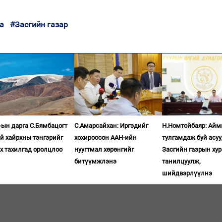
а
#Засгийн газар
ын дарга С.Бямбацогт
С.Амарсайхан: Иргэдийг
Н.Номтойбаяр: Айм
й хайрхны тэнгэрийг
хохироосон ААН-ийн
тулгамдаж буй асу
х тахилгад оролцлоо
нуугтмал хөрөнгийг
Засгийн газрын ху
битүүмжлэнэ
танилцуулж,
шийдвэрлүүлнэ