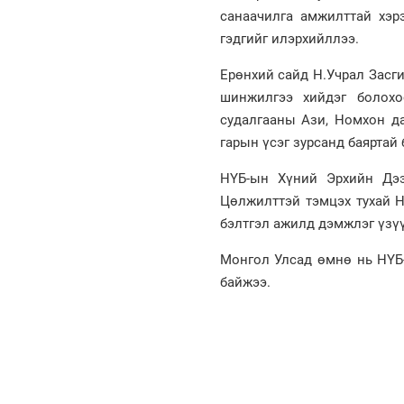
санаачилга амжилттай хэрэ
гэдгийг илэрхийллээ.
Ерөнхий сайд Н.Учрал Засг
шинжилгээ хийдэг болохо
судалгааны Ази, Номхон да
гарын үсэг зурсанд баяртай 
НҮБ-ын Хүний Эрхийн Дээ
Цөлжилттэй тэмцэх тухай Н
бэлтгэл ажилд дэмжлэг үзүү
Монгол Улсад өмнө нь НҮБ
байжээ.