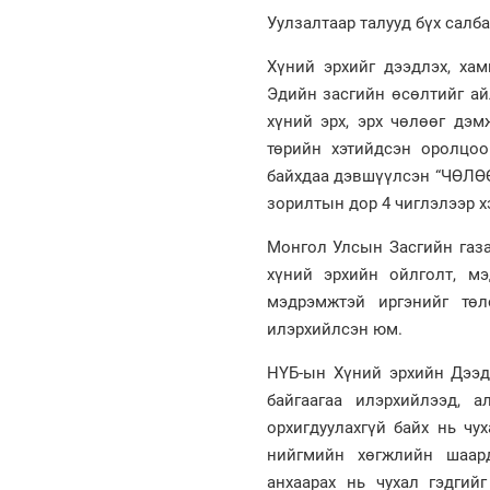
Уулзалтаар талууд бүх салба
Хүний эрхийг дээдлэх, ха
Эдийн засгийн өсөлтийг айл
хүний эрх, эрх чөлөөг дэм
төрийн хэтийдсэн оролцо
байхдаа дэвшүүлсэн “ЧӨЛӨӨ
зорилтын дор 4 чиглэлээр х
Монгол Улсын Засгийн газа
хүний эрхийн ойлголт, мэ
мэдрэмжтэй иргэнийг төл
илэрхийлсэн юм.
НҮБ-ын Хүний эрхийн Дээд
байгаагаа илэрхийлээд, 
орхигдуулахгүй байх нь чу
нийгмийн хөгжлийн шаард
анхаарах нь чухал гэдги