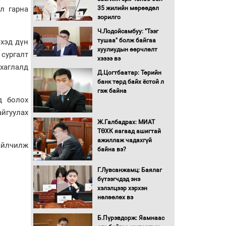
л гарна
35 жилийн мөрөөдөл
Монгол Улс “COP17”-д
зорилго
“Тал хээрийн
Ч.Лодойсамбуу: "Тээг
төлөвлөгөө”-гөө
тушаа" болж байгаа
эхэд дүн
танилцуулна
хуулиудын өөрчлөлт
сургалт
16 төрлийн эмийг нэг эх
хэзээ вэ
үүсвэрээс худалдан авах
хаглалд
Д.Цогтбаатар: Төрийн
журмыг баталлаа
банк төрд байх ёстой л
гэж байна
Бүх шатанд хэмнэлтийн
д болох
горимд шилжиж, найр
йгуулах
наадам, зөвлөгөөн,
Ж.Галбадрах: МИАТ
гадаад томилолтыг
ТӨХК яагаад ашигтай
хориглолоо
ажиллаж чадахгүй
айлчилж
Сайд нар төсвөө хэрхэн
байна вэ?
зарцуулах вэ?
Г.Лувсанжамц: Баялаг
бүтээгчдэд энэ
хэлэлцээр хэрхэн
Засгийн газрын ээлжит
нөлөөлөх вэ
хуралдаан болж байна
Б.Пүрэвдорж: Яамнаас