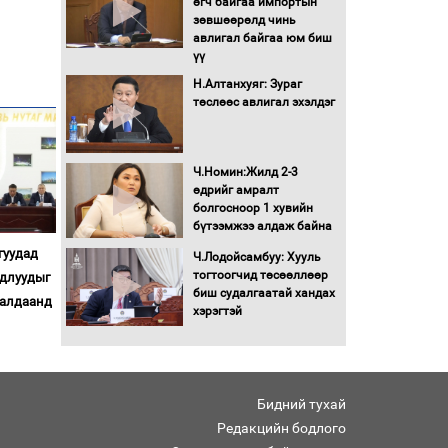
өгч байгаа импортын
Автомашинд улсын
зөвшөөрөлд чинь
дугаарын тэгш,
авлигал байгаа юм биш
сондгойгоор шатахуун
үү
олгоно
Н.Алтанхуяг: Зураг
Бага орлоготой
төслөөс авлигал эхэлдэг
иргэдийн орлогод
татвар ногдуулахгүй
байх эрх зүйн орчныг
Ч.Номин:Жилд 2-3
бүрдүүллээ
өдрийг амралт
Хөшөө бүтсэн түүхийг
болгосноор 1 хувийн
өгүүлэх 7 баримт
бүтээмжээ алдаж байна
гуудад
Ч.Лодойсамбуу: Хууль
Хөвсгөл нуурын лусыг
тогтоогчид төсөөллөөр
удлуудыг
тахих төрийн тахилгын
биш судалгаатай хандах
ралдаанд
ёслол боллоо
хэрэгтэй
“Хар жагсаалт”-ын
асуудлыг цэгцлэх
чиглэлээр
Бидний тухай
Монголбанкны
Редакцийн бодлого
удирдлагад 30 хоногийн
хугацаатай үүрэг өглөө