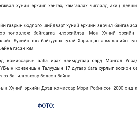
гжвэл хүний эрхийг хангах, хамгаалах чиглэлд ахиц дэвши
ийн газрын бодлого шийдвэрт хүний эрхийн зөрчил байгаа эс
ор төлөвлөж байгаагаа илэрхийлэв. Мөн Хүний эрхийн 
лайн бүсийн төв байгуулах тухай Харилцан эрмэлзлийн тун
байна гэсэн юм.
д комиссарын алба ирэх наймдугаар сард Монгол Улса
ҮБ-ын конвенцын Талуудын 17 дугаар бага хурлыг зохион ба
лэх баг илгээхээр болсон байна.
-ын Хүний эрхийн Дээд комиссар Мэри Робинсон 2000 онд 
ФОТО: