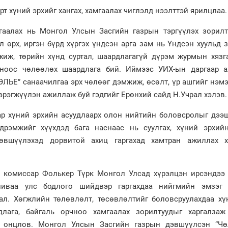
рт хүний эрхийг хангах, хамгаалах чиглэлд нээлттэй ярилцлаа.
мгаалах нь Монгол Улсын Засгийн газрын тэргүүлэх зорилт
 өрх, иргэн бүрд хүргэх үндсэн арга зам нь Үндсэн хуульд 
жиж, төрийн хүнд суртал, шаардлагагүй дүрэм журмын хязга
оноос чөлөөлөх шаардлага бий. Иймээс УИХ-ын даргаар 
ЛЬЕ” санаачилгаа эрх чөлөөг дэмжиж, өсөлт, үр ашгийг нэм
эрэгжүүлэн ажиллаж буй гэдгийг Ерөнхий сайд Н.Учрал хэлэв.
р хүний эрхийн асуудлаарх олон нийтийн боловсролыг дээш
дрэмжийг хүүхдэд бага наснаас нь суулгах, хүний эрхий
өвшүүлэхэд дорвитой ахиц гаргахад хамтран ажиллах х
 комиссар Фолькер Түрк Монгол Улсад хүрэлцэн ирсэндээ 
аливаа улс бодлого шийдвэр гаргахдаа нийгмийн эмзэг 
хал. Хөгжлийн төлөвлөлт, төсөвлөлтийг боловсруулахдаа хү
лага, байгаль орчноо хамгаалах зорилтуудыг харгалзаж
йг онцлов. Монгол Улсын Засгийн газрын дэвшүүлсэн “Чө