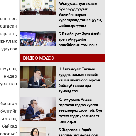
Аймгуудад тулгамдаж
буй асуудлуудыг
Засгийн газрын
ын нэг.
хуралдаанд танилцуулж,
шийдвэрлүүлнэ
заагдсан
арлалт,
С.Бямбацогт Зүүн Азийн
эрэгтэйчүүдийн
ажиллаж
волейболын тэмцээнд
эгдүүлэх
оролцож байгаа баг
тамирчдад амжилт
ВИДЕО МЭДЭЭ
хүслээ
лүүлэх,
Н.Алтанхуяг: Туулын
Автобензин, дизель
хурдны замын төсвийг
түлшний онцгой албан
н өндөр
хянан шалгах сонирхол
татварыг тэглэлээ
үсэлтээ
байхгүй гэдгээ ард
түмэнд хэл
Санхүүгийн хэмнэлтийн
Х.Тэмүүжин: Алдаа
горимд эрүүл мэндийн
баяртай
гаргасан гэдгээ хүлээн
салбар хамаарахгүй
бүлгийг
зөвшөөрөх хэрэгтэй. Хүн
гүтгэх гэдэг уламжлалт
ний эрх,
Нөөцийн махны
гэмт хэрэг
худалдаа, борлуулалтыг
 байхад
Б.Жаргалан: Эдийн
нээлттэй ил тод болгоно
лөөлье”
засгийн эрх чөлөө бол