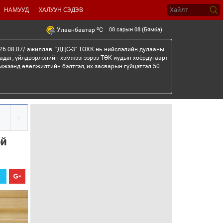
НАМУУД
ХАЛУУН СЭДЭВ
o
08 сарын 08 (Бямба)
Улаанбаатар
C
26.08.07/ ажиллав. “ДЦС-3” ТӨХК нь нийслэлийн дулааны
гадаг, үйлдвэрлэлийн хэмжээгээрээ ТӨК-иудын хоёрдугаарт
мжээнд өвөлжилтийн бэлтгэл, их засварын гүйцэтгэл 50
эй
Х