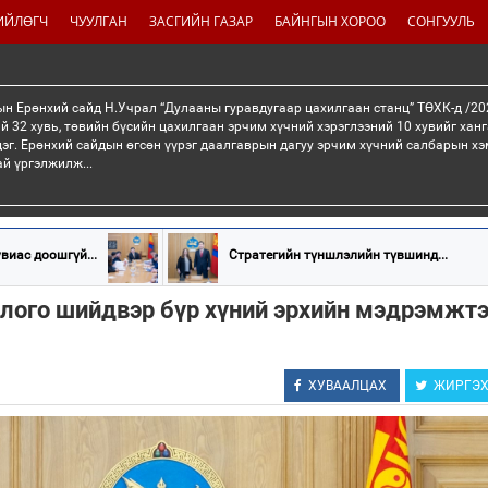
ИЙЛӨГЧ
ЧУУЛГАН
ЗАСГИЙН ГАЗАР
БАЙНГЫН ХОРОО
СОНГУУЛЬ
н Ерөнхий сайд Н.Учрал “Дулааны гуравдугаар цахилгаан станц” ТӨХК-д /20
й 32 хувь, төвийн бүсийн цахилгаан эрчим хүчний хэрэглээний 10 хувийг хан
эг. Ерөнхий сайдын өгсөн үүрэг даалгаврын дагуу эрчим хүчний салбарын хэ
ай үргэлжилж...
виас доошгүй...
Стратегийн түншлэлийн түвшинд...
длого шийдвэр бүр хүний эрхийн мэдрэмжт
ХУВААЛЦАХ
ЖИРГЭ