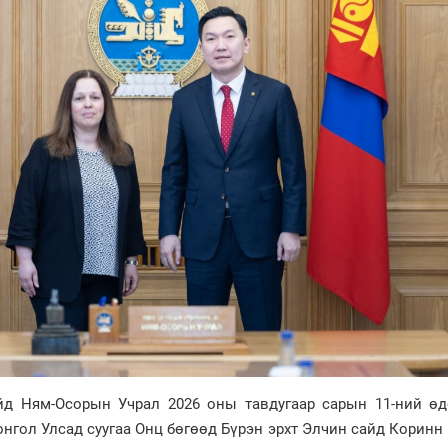
д Ням-Осорын Учрал 2026 оны тавдугаар сарын 11-ний өд
нгол Улсад суугаа Онц бөгөөд Бүрэн эрхт Элчин сайд Коринн