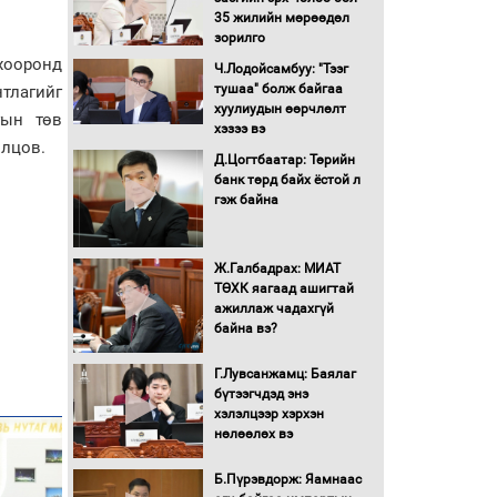
35 жилийн мөрөөдөл
Монгол Улс “COP17”-д
зорилго
“Тал хээрийн
хооронд
Ч.Лодойсамбуу: "Тээг
төлөвлөгөө”-гөө
тушаа" болж байгаа
тлагийг
танилцуулна
хуулиудын өөрчлөлт
гын төв
16 төрлийн эмийг нэг эх
хэзээ вэ
үүсвэрээс худалдан авах
илцов.
Д.Цогтбаатар: Төрийн
журмыг баталлаа
банк төрд байх ёстой л
гэж байна
Бүх шатанд хэмнэлтийн
горимд шилжиж, найр
наадам, зөвлөгөөн,
Ж.Галбадрах: МИАТ
гадаад томилолтыг
ТӨХК яагаад ашигтай
хориглолоо
ажиллаж чадахгүй
Сайд нар төсвөө хэрхэн
байна вэ?
зарцуулах вэ?
Г.Лувсанжамц: Баялаг
бүтээгчдэд энэ
хэлэлцээр хэрхэн
Засгийн газрын ээлжит
нөлөөлөх вэ
хуралдаан болж байна
Б.Пүрэвдорж: Яамнаас