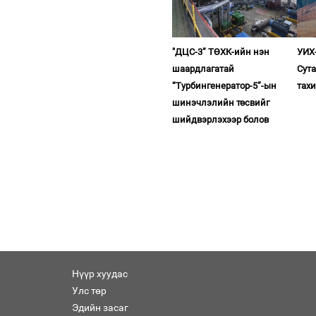
"ДЦС-3” ТӨХК-ийн нэн
УИХ-
шаардлагатай
Сута
“Турбингенератор-5”-ын
тахи
шинэчлэлийн төсвийг
шийдвэрлэхээр болов
Нүүр хуудас
Улс төр
Эдийн засаг