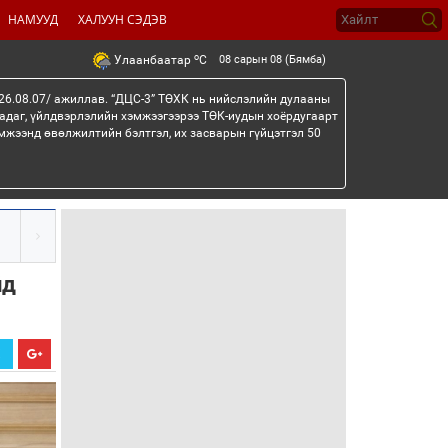
НАМУУД
ХАЛУУН СЭДЭВ
o
08 сарын 08 (Бямба)
Улаанбаатар
C
26.08.07/ ажиллав. “ДЦС-3” ТӨХК нь нийслэлийн дулааны
гадаг, үйлдвэрлэлийн хэмжээгээрээ ТӨК-иудын хоёрдугаарт
мжээнд өвөлжилтийн бэлтгэл, их засварын гүйцэтгэл 50
йд
Х