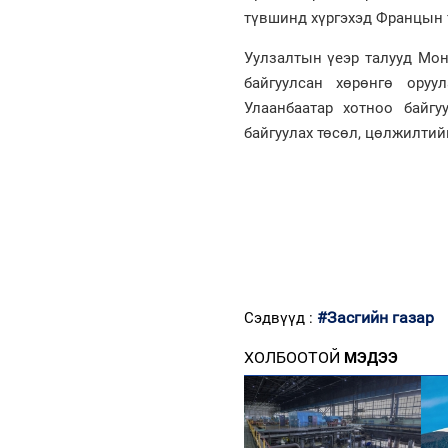
түвшинд хүргэхэд Францын т
Уулзалтын үеэр талууд Мо
байгуулсан хөрөнгө оруу
Улаанбаатар хотноо байгу
байгуулах төсөл, цөлжилтий
#Засгийн газар
Сэдвүүд :
ХОЛБООТОЙ
МЭДЭЭ