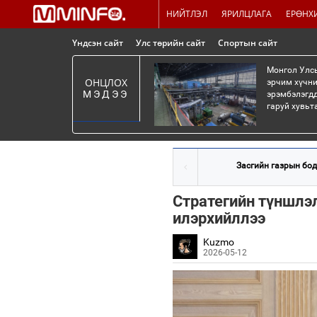
НИЙТЛЭЛ
ЯРИЛЦЛАГА
ЕРӨНХ
Үндсэн сайт
Улс төрийн сайт
Спортын сайт
Монгол Улсы
ОНЦЛОХ
эрчим хүчни
МЭДЭЭ
эрэмбэлэгдд
гаруй хувьт
Засгийн газрын бод
Стратегийн түншлэл
илэрхийллээ
Kuzmo
2026-05-12