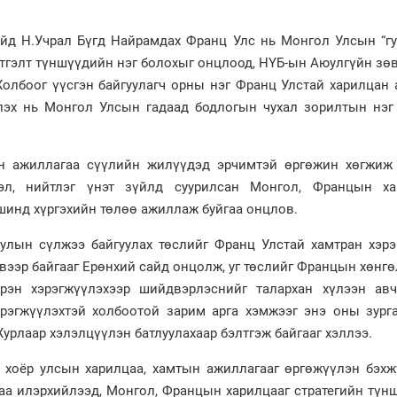
йд Н.Учрал Бүгд Найрамдах Франц Улс нь Монгол Улсын “гу
 итгэлт түншүүдийн нэг болохыг онцлоод, НҮБ-ын Аюулгүйн з
олбоог үүсгэн байгуулагч орны нэг Франц Улстай харилцан 
лэх нь Монгол Улсын гадаад бодлогын чухал зорилтын нэг 
н ажиллагаа сүүлийн жилүүдэд эрчимтэй өргөжин хөгжиж 
цэл, нийтлэг үнэт зүйлд суурилсан Монгол, Францын ха
шинд хүргэхийн төлөө ажиллаж буйгаа онцлов.
улын сүлжээ байгуулах төслийг Франц Улстай хамтран хэрэ
вээр байгааг Ерөнхий сайд онцолж, уг төслийг Францын хөнг
рэн хэрэгжүүлэхээр шийдвэрлэснийг талархан хүлээн авч
эрэгжүүлэхтэй холбоотой зарим арга хэмжээг энэ оны зурга
Хурлаар хэлэлцүүлэн батлуулахаар бэлтгэж байгааг хэллээ.
 хоёр улсын харилцаа, хамтын ажиллагааг өргөжүүлэн бэхж
хаа илэрхийлээд, Монгол, Францын харилцааг стратегийн тү