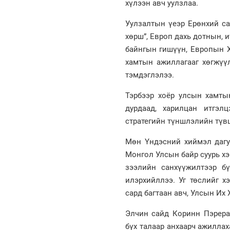
хүлээн авч уулзлаа.
Уулзалтын үеэр Ерөнхий са
хөрш”, Европ дахь дотнын,
байнгын гишүүн, Европын Х
хамтын ажиллагааг хөгжүү
тэмдэглэлээ.
Тэрбээр хоёр улсын хамты
дурдаад, харилцан итгэл
стратегийн түншлэлийн түв
Мөн Үндэсний хиймэл дагу
Монгол Улсын байр суурь хэ
зээлийн санхүүжилтээр бү
илэрхийллээ. Уг төслийг х
сард багтаан авч, Улсын Их 
Элчин сайд Коринн Пэрера
бүх талаар анхаарч ажилла