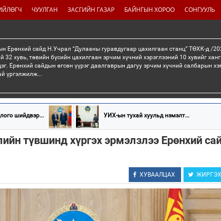
ИЙЛӨГЧ
ЧУУЛГАН
ЗАСГИЙН ГАЗАР
БАЙНГЫН ХОРОО
СОНГУУЛЬ
н Ерөнхий сайд Н.Учрал “Дулааны гуравдугаар цахилгаан станц” ТӨХК-д /20
й 32 хувь, төвийн бүсийн цахилгаан эрчим хүчний хэрэглээний 10 хувийг хан
эг. Ерөнхий сайдын өгсөн үүрэг даалгаврын дагуу эрчим хүчний салбарын хэ
ай үргэлжилж...
лого шийдвэр...
УИХ-ын тухай хуульд нэмэлт...
ийн түвшинд хүргэх эрмэлзлээ Ерөнхий са
ХУВААЛЦАХ
ЖИРГЭ