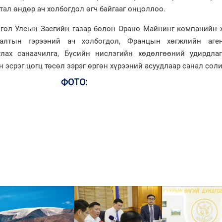
ал өндөр ач холбогдол өгч байгааг онцоллоо.
нгол Улсын Засгийн газар болон Орано Майнинг компанийн 
лалтын гэрээний ач холбогдол, Францын хөгжлийн аген
улах санаачилга, Бүсийн нислэгийн хөдөлгөөний удирдла
н эсрэг цогц төсөл зэрэг өргөн хүрээний асуудлаар санал сол
ФОТО: