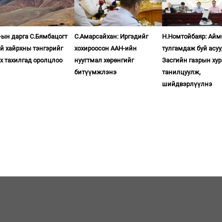
ын дарга С.Бямбацогт
С.Амарсайхан: Иргэдийг
Н.Номтойбаяр: Айм
й хайрхны тэнгэрийг
хохироосон ААН-ийн
тулгамдаж буй асу
х тахилгад оролцлоо
нуугтмал хөрөнгийг
Засгийн газрын ху
битүүмжлэнэ
танилцуулж,
шийдвэрлүүлнэ