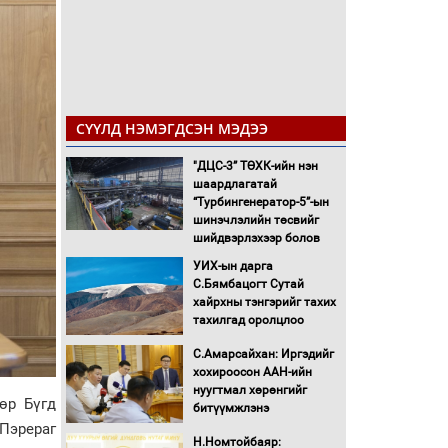
СҮҮЛД НЭМЭГДСЭН МЭДЭЭ
"ДЦС-3” ТӨХК-ийн нэн
шаардлагатай
“Турбингенератор-5”-ын
шинэчлэлийн төсвийг
шийдвэрлэхээр болов
УИХ-ын дарга
С.Бямбацогт Сутай
хайрхны тэнгэрийг тахих
тахилгад оролцлоо
С.Амарсайхан: Иргэдийг
хохироосон ААН-ийн
нуугтмал хөрөнгийг
өр Бүгд
битүүмжлэнэ
 Пэрераг
Н.Номтойбаяр: