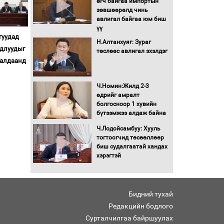
өгч байгаа импортын
Автомашинд улсын
зөвшөөрөлд чинь
дугаарын тэгш,
авлигал байгаа юм биш
сондгойгоор шатахуун
үү
олгоно
гуудад
Н.Алтанхуяг: Зураг
удлуудыг
Бага орлоготой
төслөөс авлигал эхэлдэг
иргэдийн орлогод
ралдаанд
татвар ногдуулахгүй
байх эрх зүйн орчныг
Ч.Номин:Жилд 2-3
бүрдүүллээ
өдрийг амралт
Хөшөө бүтсэн түүхийг
болгосноор 1 хувийн
өгүүлэх 7 баримт
бүтээмжээ алдаж байна
Ч.Лодойсамбуу: Хууль
Хөвсгөл нуурын лусыг
тогтоогчид төсөөллөөр
тахих төрийн тахилгын
биш судалгаатай хандах
ёслол боллоо
хэрэгтэй
“Хар жагсаалт”-ын
асуудлыг цэгцлэх
Бидний тухай
чиглэлээр
Монголбанкны
Редакцийн бодлого
удирдлагад 30 хоногийн
Сурталчилгаа байршуулах
хугацаатай үүрэг өглөө