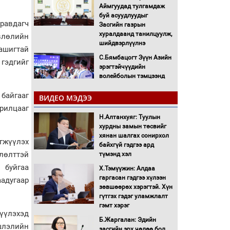
Аймгуудад тулгамдаж
буй асуудлуудыг
равдагч
Засгийн газрын
хуралдаанд танилцуулж,
өвлөлийн
шийдвэрлүүлнэ
ашигтай
С.Бямбацогт Зүүн Азийн
гэдгийг
эрэгтэйчүүдийн
волейболын тэмцээнд
оролцож байгаа баг
байгааг
тамирчдад амжилт
ВИДЕО МЭДЭЭ
хүслээ
рилцааг
Н.Алтанхуяг: Туулын
Автобензин, дизель
хурдны замын төсвийг
түлшний онцгой албан
хянан шалгах сонирхол
татварыг тэглэлээ
гжүүлэх
байхгүй гэдгээ ард
өлөлттэй
түмэнд хэл
Санхүүгийн хэмнэлтийн
 буйгаа
Х.Тэмүүжин: Алдаа
горимд эрүүл мэндийн
гаргасан гэдгээ хүлээн
салбар хамаарахгүй
адугаар
зөвшөөрөх хэрэгтэй. Хүн
гүтгэх гэдэг уламжлалт
Нөөцийн махны
гэмт хэрэг
худалдаа, борлуулалтыг
үүлэхэд
Б.Жаргалан: Эдийн
нээлттэй ил тод болгоно
ншлэлийн
засгийн эрх чөлөө бол