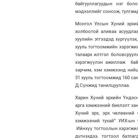
байгууллагуудын нэг бо
мэдээллийг сонсож, тулгамд
Монгол Улсын Хүний эрхий
холбоотой аливаа асуудлаа
хуулийн этгээдэд хүргүүлэх
хууль тогтоомжийн хэрэгжил
талаарх илтгэл боловсруул
хэрэгжүүлэн ажиллаж байн
зарчим, хэм хэмжээнд нийц
31 хууль тогтоомжид 160 с
Д.Сүнжид танилцууллаа.
Харин Хүний эрхийн Үндэс
арга хэмжээний биелэлт хан
Хүний эрх, эрх чөлөөний 
хэмжээний тухай” УИХ-ын у
Ийнхүү тогтоолын хэрэгжил
дүгнэхдээ, тогтоол батлаг