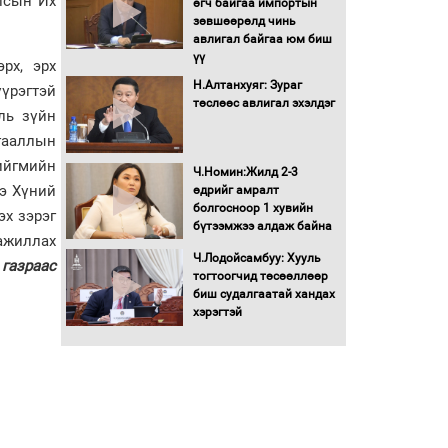
лсын Их
өгч байгаа импортын
зөвшөөрөлд чинь
Г.Дамдинням: Газрын
авлигал байгаа юм биш
тос боловсруулах
үү
үйлдвэрийн бүтээн
рх, эрх
байгуулалтын ажил
Н.Алтанхуяг: Зураг
үрэгтэй
эрчимтэй үргэлжилж
төслөөс авлигал эхэлдэг
ль зүйн
байна
мгааллын
"Сэлбэ” дэд төвийг
"Smart selbe city" болгон
ийгмийн
Ч.Номин:Жилд 2-3
хөгжүүлэх чиглэл өглөө
э Хүний
өдрийг амралт
болгосноор 1 хувийн
эх зэрэг
бүтээмжээ алдаж байна
Иргэдийн
ажиллах
төлөөлөгчдийн хурал
Ч.Лодойсамбуу: Хууль
хяналт тавьдаг байх эрх
газраас
тогтоогчид төсөөллөөр
зүйн орчныг бүрдүүлнэ
биш судалгаатай хандах
хэрэгтэй
Ерөнхий сайд Н.Учрал
Япон Улсаас Элчин сайд
Игавахара Масарүг
хүлээн авч уулзлаа
Н.Учралын Засгийн
газарт “үлдсэн” зургаан
дэд сайдын хөрөнгийн