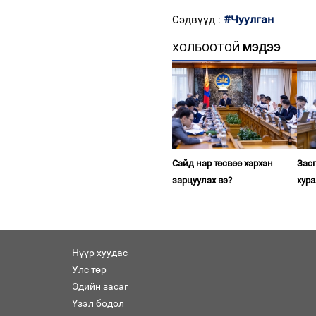
#Чуулган
Сэдвүүд :
ХОЛБООТОЙ
МЭДЭЭ
Сайд нар төсвөө хэрхэн
Зас
зарцуулах вэ?
хур
Нүүр хуудас
Улс төр
Эдийн засаг
Үзэл бодол