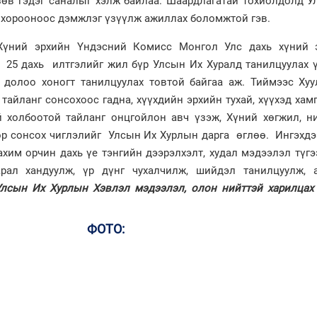
зөв гэдэг саналыг хэлж байлаа. Шаардлагатай тохиолдолд У
 хорооноос дэмжлэг үзүүлж ажиллах боломжтой гэв.
Хүний эрхийн Үндэсний Комисс Монгол Улс дахь хүний э
25 дахь илтгэлийг жил бүр Улсын Их Хуралд танилцуулах ү
 долоо хоногт танилцуулах товтой байгаа аж. Тиймээс Хуу
тайланг сонсохоос гадна, хүүхдийн эрхийн тухай, хүүхэд ха
й холбоотой тайланг онцгойлон авч үзэж, Хүний хөгжил, н
р сонсох чиглэлийг Улсын Их Хурлын дарга өглөө. Ингэхдэ
хим орчин дахь үе тэнгийн дээрэлхэлт, худал мэдээлэл түгэ
арал хандуулж, үр дүнг чухалчилж, шийдэл танилцуулж, 
Улсын Их Хурлын Хэвлэл мэдээлэл, олон нийттэй харилцах 
ФОТО: