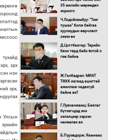
хөрөнгө
35 жилийн мөрөөдөл
ангийн хүүхдүүдэд
зорилго
сургуулийн автобус
хороонд
үйлчилнэ
Ч.Лодойсамбуу: "Тээг
елэлтэд
тушаа" болж байгаа
Аймгуудад баригдаж
яналтын
хуулиудын өөрчлөлт
буй ДЦС-ын төслийг
миссоос
хэзээ вэ
үргэлжүүлэх чиглэл
өглөө
Д.Цогтбаатар: Төрийн
банк төрд байх ёстой л
Улсын хэмжээнд АИ-92
гэж байна
автобензиний 17
 тухайд
хоногийн нөөцтэй байна
эрх, эрх
эсэн нэн
Ж.Галбадрах: МИАТ
аргасан
ТӨХК яагаад ашигтай
Н.Номтойбаяр: Эрт
ажиллаж чадахгүй
ний эрх,
сэрэмжлүүлэх
байна вэ?
тогтолцоо, шинэ
ндуулах
технологи гамшгийн
Г.Лувсанжамц: Баялаг
эрсдэлийг бууруулах гол
бүтээгчдэд энэ
хөшүүрэг
н Улсын
хэлэлцээр хэрхэн
“280 мянган тонн хагас
нөлөөлөх вэ
 эрхийн
кокс, 180 мянган тонн
байдлын
сайжруулсан түлшээр
Б.Пүрэвдорж: Яамнаас
өвлийг давна”