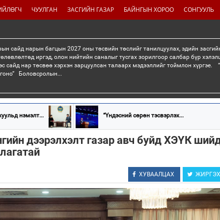
ИЙЛӨГЧ
ЧУУЛГАН
ЗАСГИЙН ГАЗАР
БАЙНГЫН ХОРОО
СОНГУУЛЬ
рын сайд нарын багцын 2027 оны төсвийн төслийг танилцуулах, эдийн засгийн
өлөвлөлтөд иргэд, олон нийтийн саналыг тусгах зорилгоор салбар бүр хэлэл
эс сайд нар төсвөө хэрхэн зарцуулсан талаарх мэдээллийг тоймлон хүргэе. 
гоно” Боловсролын...
уульд нэмэлт...
“Үндэсний сөрөн тэсвэрлэх...
нгийн дээрэлхэлт газар авч буйд ХЭҮК ший
лагатай
ХУВААЛЦАХ
ЖИРГЭ