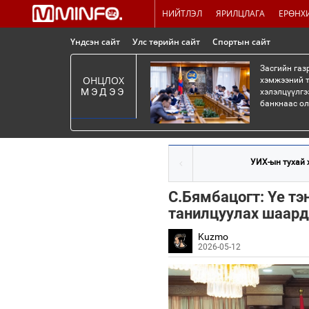
НИЙТЛЭЛ
ЯРИЛЦЛАГА
ЕРӨНХ
Үндсэн сайт
Улс төрийн сайт
Спортын сайт
Засгийн газ
ОНЦЛОХ
хэмжээний т
МЭДЭЭ
хэлэлцүүлгэ
банкнаас ол
УИХ-ын тухай х
С.Бямбацогт: Үе тэ
танилцуулах шаард
Kuzmo
2026-05-12