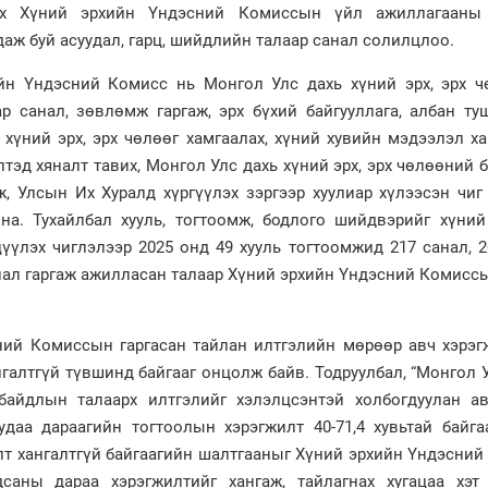
лох Хүний эрхийн Үндэсний Комиссын үйл ажиллагааны
аж буй асуудал, гарц, шийдлийн талаар санал солилцлоо.
н Үндэсний Комисс нь Монгол Улс дахь хүний эрх, эрх ч
р санал, зөвлөмж гаргаж, эрх бүхий байгууллага, албан ту
, хүний эрх, эрх чөлөөг хамгаалах, хүний хувийн мэдээлэл х
тэд хяналт тавих, Монгол Улс дахь хүний эрх, эрх чөлөөний
ж, Улсын Их Хуралд хүргүүлэх зэргээр хуулиар хүлээсэн чиг
а. Тухайлбал хууль, тогтоомж, бодлого шийдвэрийг хүний
үүлэх чиглэлээр 2025 онд 49 хууль тогтоомжид 217 санал, 
анал гаргаж ажилласан талаар Хүний эрхийн Үндэсний Комисс
ний Комиссын гаргасан тайлан илтгэлийн мөрөөр авч хэрэг
галтгүй түвшинд байгааг онцолж байв. Тодруулбал, “Монгол 
байдлын талаарх илтгэлийг хэлэлцсэнтэй холбогдуулан ав
даа дараагийн тогтоолын хэрэгжилт 40-71,4 хувьтай байгаа
т хангалтгүй байгаагийн шалтгааныг Хүний эрхийн Үндэсний
дсаны дараа хэрэгжилтийг хангаж, тайлагнах хугацаа хэт 