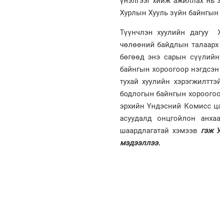
үнэлгээг хийж ажиллах нь 
Хурлын Хууль зүйн байнгын
Түүнчлэн хуулийн дагуу 
чөлөөний байдлын талаарх 
бөгөөд энэ сарын сүүлийн
байнгын хороогоор нэгдсэн 
тухай хуулийн хэрэгжилттэ
бодлогын байнгын хороогоо
эрхийн Үндэсний Комисс ца
асуудалд онцгойлон анха
шаардлагатай хэмээв
гэж 
мэдээллээ.