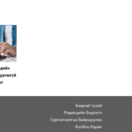
мэдүүлэг
Ерөнхий сайд
Н.Учралын мэдэгдлүүд
Төв аймагт өвлийн
бэлтгэл ажил 80 хувьтай
үргэлжилж байна
“Хөдөө аж ахуй,
эдийн
хөдөөгийн хөгжил
төслийн 2 дахь шат”
дуулахгүй
төслийн хүрээнд 4
ыг
банктай дамжуулан
зээлдүүлэх гэрээ
байгууллаа
Төрийн гурван өндөрлөг
Бидний тухай
ямар компани эзэмшдэг
Редакцийн бодлого
вэ?
Сурталчилгаа байршуулах
Ерөнхийлөгчийн
Холбоо барих
санаачилгаар Олон улс