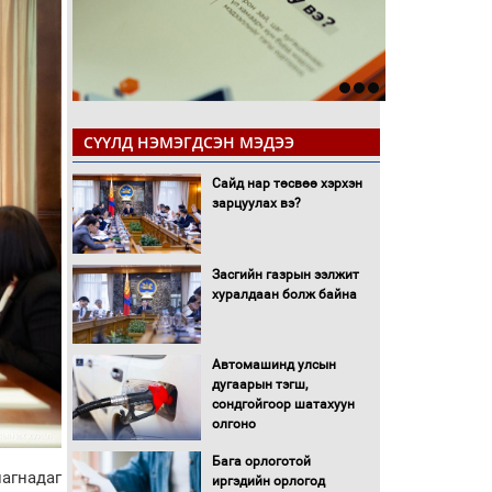
СҮҮЛД НЭМЭГДСЭН МЭДЭЭ
Сайд нар төсвөө хэрхэн
зарцуулах вэ?
Засгийн газрын ээлжит
хуралдаан болж байна
Автомашинд улсын
дугаарын тэгш,
сондгойгоор шатахуун
олгоно
Бага орлоготой
агнадаг
иргэдийн орлогод