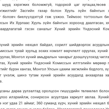
 шууд хэрэгжих боломжгүй, тодорхой цаг хугацаа,төсөв 
рэгжилтийг Засгийн газар болон Хууль зүйн байнгын 
эг боловч биелүүлдэггүй гэж үзжээ. Тиймээс тогтоолын би
лсын Их Хурлаас Хууль зүйн байнгын хороонд даалгасан, х
аардлагатай гэсэн саналыг Хүний эрхийн Үндэсний Ко
үний эрхийн нөхцөл байдал, сорилт шийдвэрлэх асуудлын
иссын тухай хуульд зохих нэмэлт өөрчлөлт оруулах, хүний 
ажуулах, Монгол хүний амьдралын чанарыг дээшлүүлэхэд чигл
ргах, Хүний эрхийн Үндэсний Комиссын илтгэлийн мөрөөр г
ийг бүрэн хангах, Монгол Улсын цахим хөгжлийн бодлого, хү
г үнэлж, шинэ тутам хүний эрхийн асуудалд анхаарлаа ха
в.
цсаны дараа уулзалтад оролцсон гишүүдийн төлөөлөл боло
лоо илэрхийлж, сонирхсон асуултдаа хариулт авлаа. Хүний
нэг удаа 21 аймаг, 360 суманд хүрч, хүний эрхийн нөхцөл 