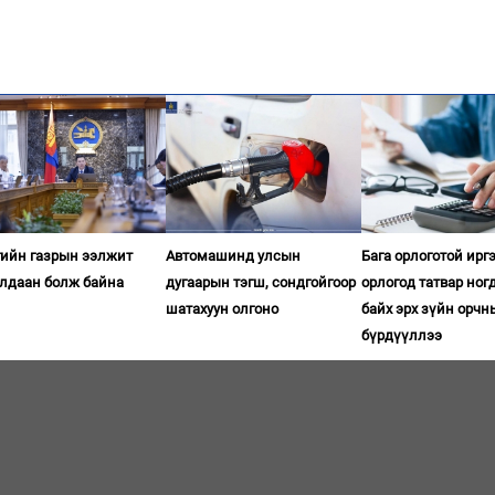
гийн газрын ээлжит
Автомашинд улсын
Бага орлоготой ирг
алдаан болж байна
дугаарын тэгш, сондгойгоор
орлогод татвар ног
шатахуун олгоно
байх эрх зүйн орчн
бүрдүүллээ