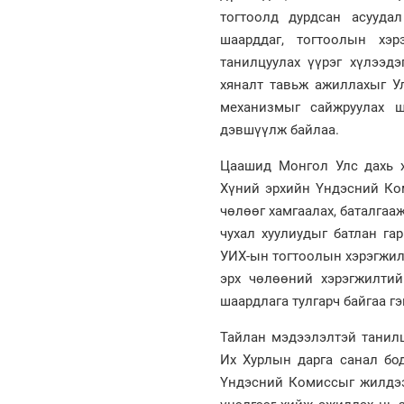
тогтоолд дурдсан асуудал
шаарддаг, тогтоолын хэ
танилцуулах үүрэг хүлээд
хяналт тавьж ажиллахыг У
механизмыг сайжруулах ш
дэвшүүлж байлаа.
Цаашид Монгол Улс дахь х
Хүний эрхийн Үндэсний Ком
чөлөөг хамгаалах, баталга
чухал хуулиудыг батлан га
УИХ-ын тогтоолын хэрэгжилт
эрх чөлөөний хэрэгжилтий
шаардлага тулгарч байгаа гэ
Тайлан мэдээлэлтэй танил
Их Хурлын дарга санал бод
Үндэсний Комиссыг жилдээ 