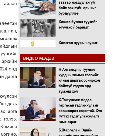
татвар ногдуулахгүй
 тайлан
байх эрх зүйн орчныг
бүрдүүллээ
Хөшөө бүтсэн түүхийг
өлөөтэй
өгүүлэх 7 баримт
шаалтан,
амгаалах
Хөвсгөл нуурын лусыг
 байдлын
тахих төрийн тахилгын
 үүргийг
ёслол боллоо
ВИДЕО МЭДЭЭ
 эрхийн
2024 онд
Н.Алтанхуяг: Туулын
“Хар жагсаалт”-ын
хурдны замын төсвийг
асуудлыг цэгцлэх
ын дарга
хянан шалгах сонирхол
чиглэлээр
байхгүй гэдгээ ард
Монголбанкны
түмэнд хэл
удирдлагад 30 хоногийн
жүүлсэн
хугацаатай үүрэг өглөө
Х.Тэмүүжин: Алдаа
Улс дахь
гаргасан гэдгээ хүлээн
Ерөнхий сайд Н.Учрал
ах арга
зөвшөөрөх хэрэгтэй. Хүн
олимпиадын хүрээнд
гүтгэх гэдэг уламжлалт
гарсан зардлыг
 гэлээ.
гэмт хэрэг
шийдвэрлэж өгөхөөр
 Комисс
болов
Б.Жаргалан: Эдийн
богино,
засгийн эрх чөлөө бол
Энэ намар 1-6 дугаар