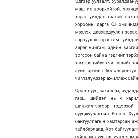
Эдгээр уулзалт, хуралдаану
маш их цоорхойтой, зохицу
хэрэг үйлдэх таатай нөхц
хорооны дарга О.Номичимэг
мэхлэх, давхардуулан зарах
зарцуулах зэрэг гэмт үйлдл
зэрэг нийгэм, эдийн засги
зогссон байна гэдгийг тэрб
хэмжээнийхээ чиглэлийг хоё
зүйн орчныг боловсронгуй 
чиглэлүүдээр ажиллаж байн
Орон сууц захиалах, худал
гарц, шийдэл нь ч хари
шинжилгээгээр тодорхой 
сууцжуулалтын болон Хуул
байгууллагын хамтарсан аж
тайлбарлаад, Хот байгуулал
гүйцээж дуусгах, үүнд яам