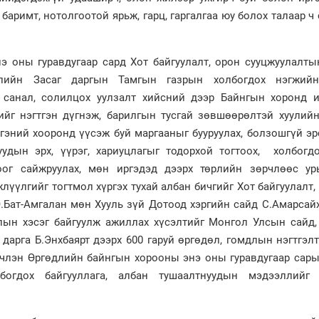
 баримт, нотолгоотой ярьж, гарц, гаргалгаа юу болох талаар ч
 оны гуравдугаар сард Хот байгуулалт, орон сууцжуулалты
лийн Засаг даргын Тамгын газрын холбогдох нэгжий
 санал, солилцох уулзалт хийсний дээр Байнгын хоронд и
ийг нэгтгэн дүгнэж, барилгын тусгай зөвшөөрөлтэй хуулийн
ргэний хооронд үүсэж буй маргааныг бууруулах, болзошгүй э
уудын эрх, үүрэг, хариуцлагыг тодорхой тогтоох, холбогдо
оог сайжруулах, мөн иргэдэд дээрх төрлийн зөрчлөөс ур
лүүлгийг тогтмол хүргэх тухай албан бичгийг Хот байгуулалт,
.Бат-Амгалан мөн Хууль зүй Дотоод хэргийн сайд С.Амарсай
лын хэсэг байгуулж ажиллах хүсэлтийг Монгол Улсын сайд,
 дарга Б.Энхбаярт дээрх 600 гаруй өргөдөл, гомдлын нэгтгэл
нчлэн Өргөдлийн байнгын хорооны энэ оны гуравдугаар сары
богдох байгууллага, албан тушаалтнуудын мэдээллийг