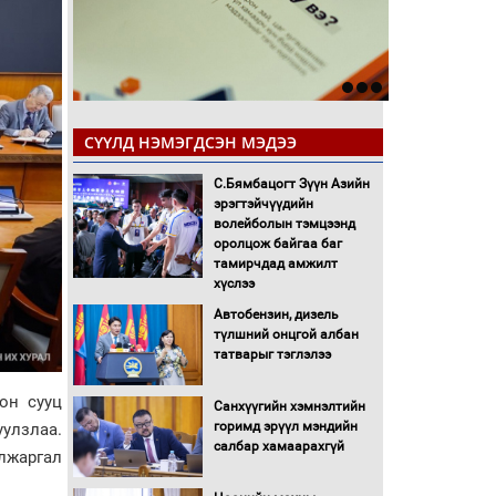
СҮҮЛД НЭМЭГДСЭН МЭДЭЭ
С.Бямбацогт Зүүн Азийн
эрэгтэйчүүдийн
волейболын тэмцээнд
оролцож байгаа баг
тамирчдад амжилт
хүслээ
Автобензин, дизель
түлшний онцгой албан
татварыг тэглэлээ
он сууц
Санхүүгийн хэмнэлтийн
горимд эрүүл мэндийн
улзлаа.
салбар хамаарахгүй
лжаргал