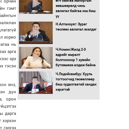
йн орчин
өгч байгаа импортын
Монголбанкны
зөвшөөрөлд чинь
йн гэмт
удирдлагад 30 хоногийн
авлигал байгаа юм биш
Байнгын
хугацаатай үүрэг өглөө
үү
залилан
Ерөнхий сайд Н.Учрал
Н.Алтанхуяг: Зураг
олимпиадын хүрээнд
цлагагүй
төслөөс авлигал эхэлдэг
гарсан зардлыг
өл хорио
шийдвэрлэж өгөхөөр
агаа нь
болов
Ч.Номин:Жилд 2-3
вах арга
Энэ намар 1-6 дугаар
өдрийг амралт
ангийн хүүхдүүдэд
нээс эрх
болгосноор 1 хувийн
сургуулийн автобус
бүтээмжээ алдаж байна
эх гэсэн
үйлчилнэ
Ч.Лодойсамбуу: Хууль
Аймгуудад баригдаж
тогтоогчид төсөөллөөр
буй ДЦС-ын төслийг
лон янз,
биш судалгаатай хандах
үргэлжүүлэх чиглэл
хэрэгтэй
сэн дүн
өглөө
а, орон
Улсын хэмжээнд АИ-92
автобензиний 17
йцэтгэх
хоногийн нөөцтэй байна
ы дарга
г хэрхэн
т гаргах