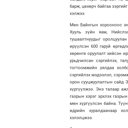
барж, цөхөрч байгаа зэргийг
хэлжээ.
Мөн Байнгын хорооноос энэ
Хууль зүйн яам, Нийслэ
тушаалтнуудыг оролцуулан
ирүүлсэн 600 гаруй өргөдл
хөрөнгө оруулалт хийсэн и
урьдчилсан сэргийлэх, тал
тогтоомжийн уялдаа холб
сэргийлэх мэдээлэл, сэрэмж
орон сууцжуулалтын сайд Э
хүргүүлжээ. Энэ талаар аж
газрын хэрэг эрхлэх газрын
мөн хүргүүлсэн байна. Түү
өдрийн хуралдаанаар хол
хэлэлцжээ.