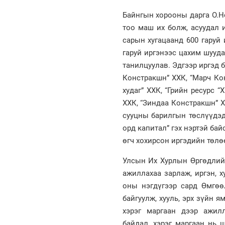
Байнгын хорооны дарга О.Н
тоо маш их болж, асуудал 
сарын хугацаанд 600 гаруй 
гаруй иргэнээс цахим шууда
танилцуулав. Эдгээр иргэд 
Констракшн” ХХК, “Марч Кон
худаг” ХХК, “Грийн ресурс “
ХХК, “Зиндаа Констракшн” Х
сууцны барилгын төслүүдэд 
орд капитал” гэх нэртэй бай
өгч хохирсон иргэдийн төлө
Улсын Их Хурлын Өргөдлийн
ажиллахаа зарлаж, иргэн, 
оны нэгдүгээр сард Өмгөө
байгуулж, хууль, эрх зүйн я
хэрэг маргаан дээр ажил
байдал, хэрэг маргаан нь 