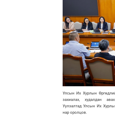
Улсын Их Хурлын Өргөдлий
захиалах, худалдан ава
Уулзалтад Улсын Их Хурлын
нар оролцов.