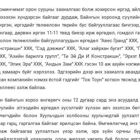
оминчимэг орон сууцны захиалгаас болж хохирсон иргэд, ай
ихээхэн хүндэрсэн байгааг дурдаж, Байнгын хороонд сүүлий
иргэн, иргэдийг төлөөлсөн төрийн бус байгууллагаас бичгээр
нгаар, дөрвөн иргэн 11-11 төвд биеэр ирж өргөдөл, гомдол г
болон төлөөллийн байгууллагуудын өргөдөл “Авес Гранд” ХХК,
стракшн” ХХК, “Сэд дэвжих” ХХК, “Алаг хайрхан бугат” ХХК, “
ХХК, “Азийн барилга групп”, “Ти Эй Ди И Констракшн”, “Эрхэт
ХК, “Эпик Эра” ХХК, “Андын Зам” ХХК гэсэн 10 аж ахуйн нэгж
хамаарч буйг нэрлэлээ. Эдгээрийн дээр анх захиалга авахда
сан компанийн нэмэх ёстой гэдгийг “Ток Тоун” хотхон төсөлд 
өллөөс хэлж байлаа.
 байнгын хороо өнгөрөгч оны 12 дугаар сард энэ асуудалд 
хуулийн этгээдийн өргөдөл хүсэлтийг хүлээн авч эхэлсэн бө
лөгчдийн болон Хуульчдын холбооны хуульчидтай уулзалт
мар гарц, гаргалгаа байгааг ярилцсан байна. Өмгөөлөгчид энэ
лаж байгаагаа уулзалтын үеэр хэлж, эрх зүйн орчны бү
шийдэгдэхгүй удааширч, олон жилээр ужгирч буй болон иргэ