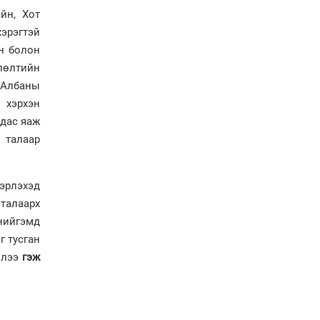
төслийн хүрээнд 4
йн, Хот
банктай дамжуулан
зээлдүүлэх гэрээ
эрэгтэй
байгууллаа
ын болон
Төрийн гурван өндөрлөг
лөлтийн
ямар компани эзэмшдэг
 Албаны
вэ?
 хэрхэн
Ерөнхийлөгчийн
удас яаж
санаачилгаар Олон улс
 талаар
судлалын хүрээлэн
байгуулна
вэрлэхэд
талаарх
нийгэмд
г тусган
ллээ
гэж