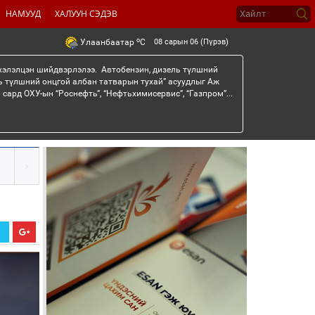
НАМУУД
ХАЛУУН СЭДЭВ
o
08 сарын 06 (Пүрэв)
Улаанбаатар
C
 хэлэлцэн шийдвэрлэлээ. Автобензин, дизель түлшний
ь түлшний онцгой албан татварын тухай” асуудлыг Аж
сард ОХУ-ын “Роснефть”, “Нефтьхимисервис”, “Газпром”...
Х