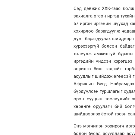
Сэд дэвжих ХХК-гаас болж 
захиалга өгсөн иргэд тухай
57 иргэн иргэний шүүхэд ха
хохирлоо барагдуулж чадаа
дүнг барагдуулах шийдвэр 
хүрэхээргүй болсон байдаг
төлүүлж амжилгүй бурхны 
иргэдийн үндсэн хэрэгцээ
зорилго биш гэдгийг тэрб
асуудлыг шийдэж өгөөсэй гэ
Африкын Бүгд Найрамдах 
бүрдүүлсэн туршлагыг суда
орон сууцын төслүүдийг х
хөрөнгө оруулагч бий бол
шийдвэрлэх ёстой гэсэн сан
Энэ мэтчилэн хохирогч иргэ
болон бусад асуудлаар асу