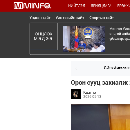
НИЙТЛЭЛ
ЯРИЛЦЛАГА
ЕРӨНХ
Үндсэн сайт
Улс төрийн сайт
Спортын сайт
Монгол Улсы
ОНЦЛОХ
онцгой алба
МЭДЭЭ
үйлдвэр, эр
Л.Энх-Амгалан: 
Орон сууц захиалж 
Kuzmo
2026-05-13