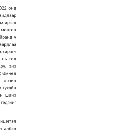
зүйн орчныг бүрдүүлнэ
022 онд
байдлаар
Ерөнхий сайд Н.Учрал
им иргэд
Япон Улсаас Элчин сайд
Игавахара Масарүг
н мөнгөн
хүлээн авч уулзлаа
айранд ч
Н.Учралын Засгийн
зардлаа
газарт “үлдсэн” зургаан
охирогч
дэд сайдын хөрөнгийн
мэдүүлэг
 нь гол
рч, энэ
Ерөнхий сайд
Н.Учралын мэдэгдлүүд
У, Өмнөд
р орчин
э тухайн
Төв аймагт өвлийн
эн шинэ
бэлтгэл ажил 80 хувьтай
үргэлжилж байна
гэдгийг
“Хөдөө аж ахуй,
үйцэтгэл
хөдөөгийн хөгжил
төслийн 2 дахь шат”
н албан