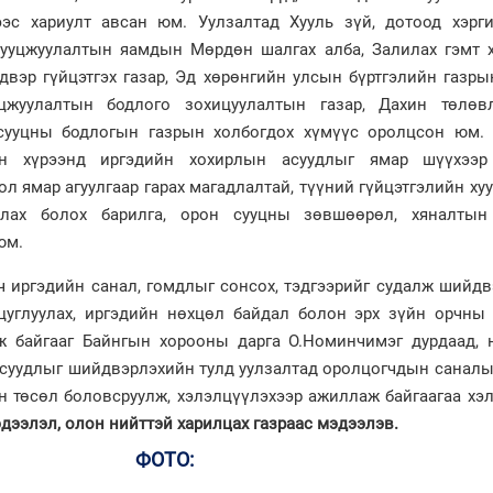
ээс хариулт авсан юм. Уулзалтад Хууль зүй, дотоод хэрги
 сууцжуулалтын яамдын Мөрдөн шалгах алба, Залилах гэмт х
двэр гүйцэтгэх газар, Эд хөрөнгийн улсын бүртгэлийн газр
уцжуулалтын бодлого зохицуулалтын газар, Дахин төлөв
 сууцны бодлогын газрын холбогдох хүмүүс оролцсон юм.
йн хүрээнд иргэдийн хохирлын асуудлыг ямар шүүхээр
л ямар агуулгаар гарах магадлалтай, түүний гүйцэтгэлийн ху
уулах болох барилга, орон сууцны зөвшөөрөл, хяналтын
юм.
ч иргэдийн санал, гомдлыг сонсох, тэдгээрийг судалж шийд
цуглуулах, иргэдийн нөхцөл байдал болон эрх зүйн орчны 
эж байгааг Байнгын хорооны дарга О.Номинчимэг дурдаад, 
 асуудлыг шийдвэрлэхийн тулд уулзалтад оролцогчдын саналы
 төсөл боловсруулж, хэлэлцүүлэхээр ажиллаж байгаагаа хэ
дээлэл, олон нийттэй харилцах газраас мэдээлэв.
ФОТО: