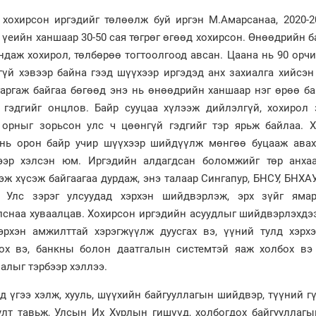
хохирсон иргэдийг төлөөлж буй иргэн М.Амарсанаа, 2020-2
н үеийн ханшаар 30-50 сая төгрөг өгөөд хохирсон. Өнөөдрийн 
ндаж хохирол, төлбөрөө тогтоолгоод авсан. Цаана нь 90 орч
гүй хэвээр байна гээд шүүхээр иргэдэд анх захиалга хийсэ
гаргаж байгаа бөгөөд энэ нь өнөөдрийн ханшаар нэг өрөө б
 гэдгийг онцлов. Байр сууцаа хүлээж дийлэлгүй, хохирол 
орныг зорьсон улс ч цөөнгүй гэдгийг тэр ярьж байлаа. Х
 нь орон байр учир шүүхээр шийдүүлж мөнгөө буцааж авах
ээр хэлсэн юм. Иргэдийн алдагдсан боломжийг төр анхаа
ж хүсэж байгаагаа дурдаж, энэ талаар Сингапур, БНСУ, БНХА
Улс зэрэг улсуудад хэрхэн шийдвэрлэж, эрх зүйг яма
лснаа хуваалцав. Хохирсон иргэдийн асуудлыг шийдвэрлэхдэ
эрхэн амжилттай хэрэгжүүлж дуусгах вэ, үүний тулд хэрх
гох вэ, банкны болон даатгалын системтэй яаж холбох вэ 
алыг тэрбээр хэллээ.
д үгээ хэлж, хууль, шүүхийн байгууллагын шийдвэр, түүний г
улт тавьж, Улсын Их Хурлын гишүүд, холбогдох байгууллагы