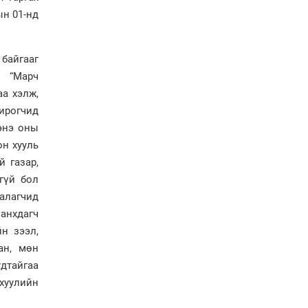
Н.Номтойбаяр: Эрт
ын 01-нд
сэрэмжлүүлэх
тогтолцоо, шинэ
технологи гамшгийн
эрсдэлийг бууруулах гол
байгааг
хөшүүрэг
о “Марч
“280 мянган тонн хагас
а хэлж,
кокс, 180 мянган тонн
сайжруулсан түлшээр
ирогчид
өвлийг давна”
энэ оны
Г.Дамдинням: Газрын
он хууль
тос боловсруулах
й газар,
үйлдвэрийн бүтээн
гүй бол
байгуулалтын ажил
эрчимтэй үргэлжилж
иалагчид
байна
анхдагч
"Сэлбэ” дэд төвийг
йн зээл,
"Smart selbe city" болгон
ан, мөн
хөгжүүлэх чиглэл өглөө
дтайгаа
 хуулийн
Иргэдийн
төлөөлөгчдийн хурал
хяналт тавьдаг байх эрх