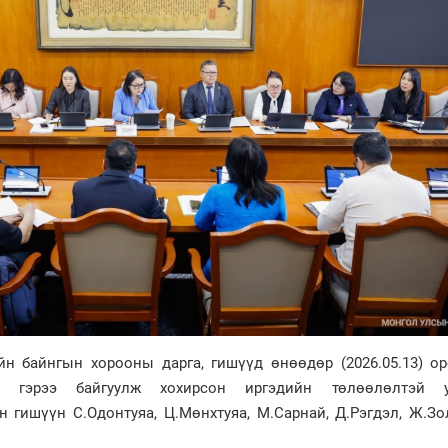
н байнгын хорооны дарга, гишүүд өнөөдөр (2026.05.13) ор
х гэрээ байгуулж хохирсон иргэдийн төлөөлөлтэй у
 гишүүн С.Одонтуяа, Ц.Мөнхтуяа, М.Сарнай, Д.Рэгдэл, Ж.Зо