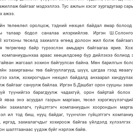
ажиллаж байгааг мэдээллээ. Тус ажлын хэсэг зургадугаар сар
х ажээ.
ийн төлөөлөл оролцож, тэдний нөхцөл байдал ямар болоод 
ны талаар бодол саналаа илэрхийлэв. Иргэн Ш.Солонг
 хотхоны төсөлд захиалга өгөөд долоон жил болж байгаага
я төгрөгөөр байр түрээслэн амьдарч байгаагаа ярив. Хох
н компаниудынхаа араас хөөцөлдсөөр бүр дийлэхээ болиод 
тайван жагсаал зохион байгуулсан байна. Мөн барилгын бол
йн захиргааны төв байгууллагууд, шүүх, цагдаа гээд яваагү
дгээ хэлж, хохирогчдын нөхцөл байдалд анхаарал хандуулах
лж байгааг сануулж байлаа. Иргэн Б.Дашбат орон сууцны зах
гүй түүнийгээ барагдуулж чадахгүй, орон байртай болох 
үй яваа энэ асуудал газрын маргаан, төсөл хэрэгжүүлэгчди
ийн захиалагч, гүйцэтгэгч компаниудын хоорондын марга
эл ил тод биш, нууц байдаг, түүнчлэн гүйцэтгэгч компаниу
г, иргэд, захиалагчдыг хохироож байгаа үйлдэлд хүлээлгэх
лон шалтгаанаас үүдэж буйг нэрлэж байв.