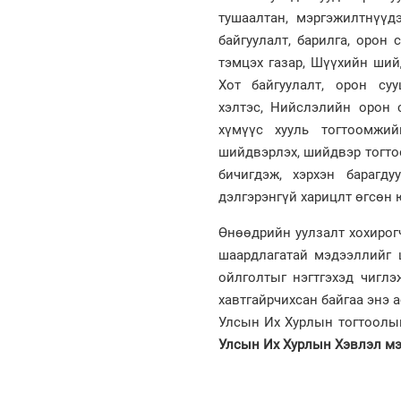
тушаалтан, мэргэжилтнүүд
байгуулалт, барилга, орон
тэмцэх газар, Шүүхийн ший
Хот байгуулалт, орон су
хэлтэс, Нийслэлийн орон
хүмүүс хууль тогтоомжи
шийдвэрлэх, шийдвэр тогтоо
бичигдэж, хэрхэн барагд
дэлгэрэнгүй харицлт өгсөн 
Өнөөдрийн уулзалт хохирог
шаардлагатай мэдээллийг 
ойлголтыг нэгтгэхэд чигл
хавтгайрчихсан байгаа энэ
Улсын Их Хурлын тогтоолын
Улсын Их Хурлын Хэвлэл мэ