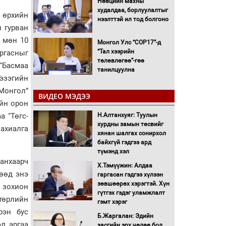
Нөөцийн махны
худалдаа, борлуулалтыг
л өрхийн
нээлттэй ил тод болгоно
н гурван
, мөн 10
Монгол Улс “COP17”-д
“Тал хээрийн
аргасныг
төлөвлөгөө”-гөө
 “Басмаа
танилцуулна
Гэзэгийн
16 төрлийн эмийг нэг эх
 Монгол”
үүсвэрээс худалдан авах
ВИДЕО МЭДЭЭ
журмыг баталлаа
ийн орон
а “Төгс-
Н.Алтанхуяг: Туулын
хурдны замын төсвийг
Бүх шатанд хэмнэлтийн
захиалга
хянан шалгах сонирхол
горимд шилжиж, найр
байхгүй гэдгээ ард
наадам, зөвлөгөөн,
түмэнд хэл
гадаад томилолтыг
анхаарч
хориглолоо
Х.Тэмүүжин: Алдаа
гөөд энэ
гаргасан гэдгээ хүлээн
Сайд нар төсвөө хэрхэн
зөвшөөрөх хэрэгтэй. Хүн
зарцуулах вэ?
 зохион
гүтгэх гэдэг уламжлалт
 төрлийн
гэмт хэрэг
рэн бус
Б.Жаргалан: Эдийн
Засгийн газрын ээлжит
д аргаа
засгийн эрх чөлөө бол