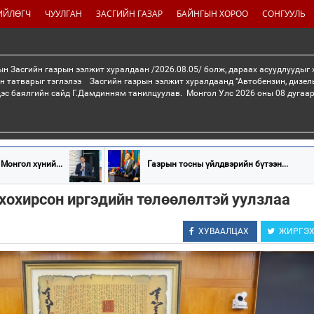
ИЙЛӨГЧ
ЧУУЛГАН
ЗАСГИЙН ГАЗАР
БАЙНГЫН ХОРОО
СОНГУУЛЬ
н Засгийн газрын ээлжит хуралдаан /2026.08.05/ болж, дараах асуудлуудыг
н татварыг тэглэлээ Засгийн газрын ээлжит хуралдаанд “Автобензин, дизел
дэс баялгийн сайд Г.Дамдинням танилцуулав. Монгол Улс 2026 оны 08 дугаар 
Монгол хүний...
Газрын тосны үйлдвэрийн бүтээн...
хохирсон иргэдийн төлөөлөлтэй уулзлаа
ХУВААЛЦАХ
ЖИРГЭ