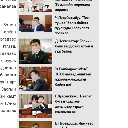
хуралдаан болж байна
35 жилийн мөрөөдөл
 саналаа
зорилго
Ч.Лодойсамбуу: "Тээг
Автомашинд улсын
тушаа" болж байгаа
дугаарын тэгш,
н болон
хуулиудын өөрчлөлт
сондгойгоор шатахуун
н албан
хэзээ вэ
олгоно
ргэдээс
Д.Цогтбаатар: Төрийн
Бага орлоготой
 этгээд,
банк төрд байх ёстой л
иргэдийн орлогод
гэж байна
рсдэлээс
татвар ногдуулахгүй
байх эрх зүйн орчныг
х хууль
бүрдүүллээ
ьдчилан
Ж.Галбадрах: МИАТ
Хөшөө бүтсэн түүхийг
ТӨХК яагаад ашигтай
 барилга
өгүүлэх 7 баримт
ажиллаж чадахгүй
хан нарт
байна вэ?
 Засгын
Хөвсгөл нуурын лусыг
тэй хамт
Г.Лувсанжамц: Баялаг
тахих төрийн тахилгын
бүтээгчдэд энэ
ёслол боллоо
н 17-ны
хэлэлцээр хэрхэн
 сонсож
нөлөөлөх вэ
“Хар жагсаалт”-ын
асуудлыг цэгцлэх
Б.Пүрэвдорж: Яамнаас
чиглэлээр