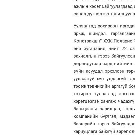
ажлын хэсэг байгуулагдаад 
санал дүгнэлтээ танилцуула
Уулзалтад хохирсон иргэд
ярьж, шийдэл, гаргалгаа
Констракшн” ХХК Поларис 3
энэ хугацаанд нийт 72 са
захиалгын гэрээ байгуулса
дөрөвдүгээр сард нийтийн 
зүйн асуудал эрхэлсэн төри
уулзаагүй хүн үлдээгүй гэ
тэсэж тэвчихийн аргагүй бо
хохирол хүлээгээд зогсох
хэрэгцээгээ хангаж чадахг
барьцааны харилцаа, төсл
компанийн бүртгэл, мэдээл
бартерийн гэрээ байгуулда
хариуцлага байхгүй зэрэг о