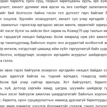
удаас барилга, орон сууц, газрын харилцааны хууль, эрх зү
улалт, хяналт дулимаг явж ирсэн нь энэ салбарт залиланги
лийг бий болгосон байна гэсэн гол дүгнэлт гарч байгааг 
 онцлов. Хуулийн зохицуулалт, хяналт сул учир иргэдийг 
, захиалгыг гэрээгээр иргэдээс авсан мөнгө, хөрөнгийг хариу
ийг хэсэг бүлэг нь хийсэн бол зарим нь Ковид19 цар тахлын х
йн гарцаагүй нөхцөл байдлаас болж хямралд орж үйл ажилл
ээр танилцуулаад, Байнгын хороо энэ асуудалтай холбоотой а
р ангилж, нэгдүгээрт цаашид ийм зүйл гаргуулахгүй байх үүд
болгох, хоёрдугаарт, хохирсон иргэдийн асуудлыг шийдвэрл
а гэлээ.
дан авах гэрээ байгуулж хохирсон иргэдийн нөхцөл байдал о
лцан адилгүй байгаа нь тэдний өргөдөл, гомдолд хий
болж буй учир сайтар ярилцах, Хот байгуулалт, барилг
ь зүй, дотоод хэргийн яамд, цагдаа, шүүхийн шийдвэр гү
лын хэсэг байгуулж ажиллах шаардлагатайг Байнгын хороон
т, барилга, орон сууцжуулалтын яаманд дуусаагүй барилгууды
наас ямар дэмжлэг үзүүлэх боломжтойг судалж, санал дүгнэл