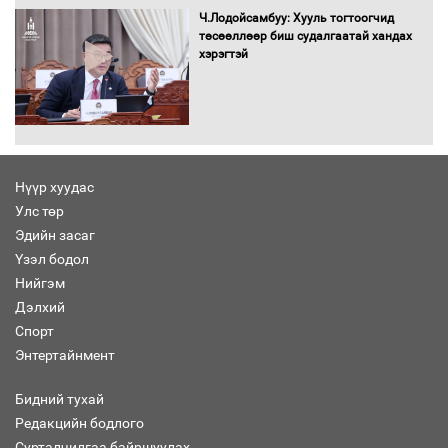
болж байна
Ч.Лодойсамбуу: Хууль тогтоогчид
төсөөллөөр биш судалгаатай хандах
хэрэгтэй
Автомашинд улсын дугаарын тэгш,
сондгойгоор шатахуун олгоно
Нүүр хуудас
Улс төр
Бага орлоготой иргэдийн орлогод
Эдийн засаг
татвар ногдуулахгүй байх эрх зүйн
Үзэл бодол
орчныг бүрдүүллээ
Нийгэм
Дэлхий
Спорт
Энтертайнмент
Хөшөө бүтсэн түүхийг өгүүлэх 7
баримт
Бидний тухай
Редакцийн бодлого
Сурталчилгаа байршуулах