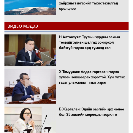
хайрхны тэнгэрийг тахих тахилгад
оролцлоо
ВИДЕО МЭДЭЭ
С.Амарсайхан: Иргэдийг хохироосон
Н.Алтанхуяг: Туулын хурдны замын
ААН-ийн нуугтмал хөрөнгийг
төсвийг хянан шалгах сонирхол
битүүмжлэнэ
байхгүй гэдгээ ард түмэнд хэл
Х.Тэмүүжин: Алдаа гаргасан гэдгээ
Н.Номтойбаяр: Аймгуудад тулгамдаж
хүлээн зөвшөөрөх хэрэгтэй. Хүн гүтгэх
буй асуудлуудыг Засгийн газрын
гэдэг уламжлалт гэмт хэрэг
хуралдаанд танилцуулж,
шийдвэрлүүлнэ
С.Бямбацогт Зүүн Азийн
Б.Жаргалан: Эдийн засгийн эрх чөлөө
эрэгтэйчүүдийн волейболын тэмцээнд
бол 35 жилийн мөрөөдөл зорилго
оролцож байгаа баг тамирчдад
амжилт хүслээ