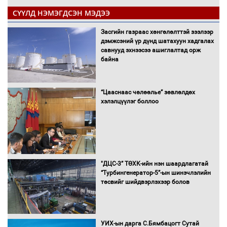
СҮҮЛД НЭМЭГДСЭН МЭДЭЭ
Засгийн газраас хөнгөлөлттэй зээлээр
дэмжсэний үр дүнд шатахуун хадгалах
савнууд эхнээсээ ашиглалтад орж
байна
“Цааснаас чөлөөлье” зөвлөлдөх
хэлэлцүүлэг боллоо
"ДЦС-3” ТӨХК-ийн нэн шаардлагатай
“Турбингенератор-5”-ын шинэчлэлийн
төсвийг шийдвэрлэхээр болов
УИХ-ын дарга С.Бямбацогт Сутай