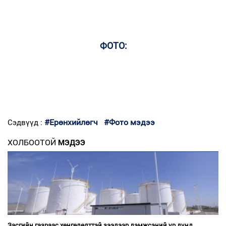
ФОТО:
#Ерөнхийлөгч
#Фото мэдээ
Сэдвүүд :
ХОЛБООТОЙ
МЭДЭЭ
Засгийн газраас хөнгөлөлттэй зээлээр дэмжсэний үр дүнд