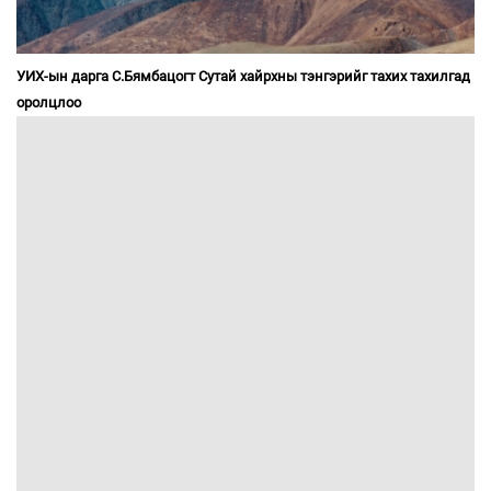
УИХ-ын дарга С.Бямбацогт Сутай хайрхны тэнгэрийг тахих тахилгад
оролцлоо