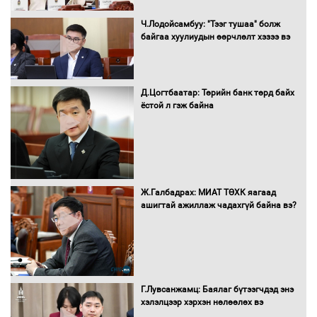
Ч.Лодойсамбуу: "Тээг тушаа" болж
байгаа хуулиудын өөрчлөлт хэзээ вэ
Автобензин, дизель түлшний онцгой
албан татварыг тэглэлээ
Д.Цогтбаатар: Төрийн банк төрд байх
ёстой л гэж байна
Санхүүгийн хэмнэлтийн горимд эрүүл
мэндийн салбар хамаарахгүй
Ж.Галбадрах: МИАТ ТӨХК яагаад
ашигтай ажиллаж чадахгүй байна вэ?
Нөөцийн махны худалдаа,
борлуулалтыг нээлттэй ил тод
болгоно
Г.Лувсанжамц: Баялаг бүтээгчдэд энэ
Монгол Улс “COP17”-д “Тал хээрийн
хэлэлцээр хэрхэн нөлөөлөх вэ
төлөвлөгөө”-гөө танилцуулна