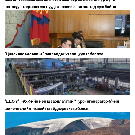
шатахуун хадгалах савнууд эхнээсээ ашиглалтад орж байна
“Цааснаас чөлөөлье” зөвлөлдөх хэлэлцүүлэг боллоо
"ДЦС-3” ТӨХК-ийн нэн шаардлагатай “Турбингенератор-5”-ын
шинэчлэлийн төсвийг шийдвэрлэхээр болов