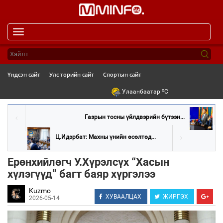
Toggle
navigation
Үндсэн сайт
Улс төрийн сайт
Спортын сайт
o
Улаанбаатар
C
Газрын тосны үйлдвэрийн бүтээн...
Ц.Идэрбат: Махны үнийн өсөлтөд...
Ерөнхийлөгч У.Хүрэлсүх “Хасын
хүлэгүүд” багт баяр хүргэлээ
Kuzmo
ХУВААЛЦАХ
ЖИРГЭХ
2026-05-14