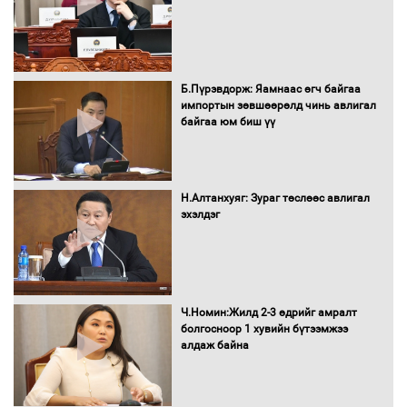
16 төрлийн эмийг нэг эх үүсвэрээс
худалдан авах журмыг баталлаа
Б.Пүрэвдорж: Яамнаас өгч байгаа
импортын зөвшөөрөлд чинь авлигал
байгаа юм биш үү
Бүх шатанд хэмнэлтийн горимд
шилжиж, найр наадам, зөвлөгөөн,
Н.Алтанхуяг: Зураг төслөөс авлигал
гадаад томилолтыг хориглолоо
эхэлдэг
Сайд нар төсвөө хэрхэн зарцуулах вэ?
Ч.Номин:Жилд 2-3 өдрийг амралт
болгосноор 1 хувийн бүтээмжээ
алдаж байна
Засгийн газрын ээлжит хуралдаан