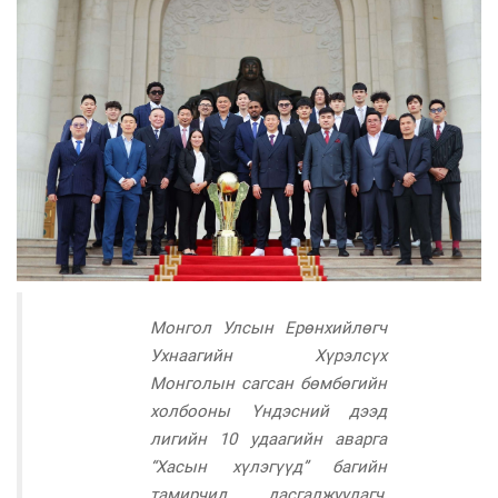
Монгол Улсын Ерөнхийлөгч
Ухнаагийн Хүрэлсүх
Монголын сагсан бөмбөгийн
холбооны Үндэсний дээд
лигийн 10 удаагийн аварга
“Хасын хүлэгүүд” багийн
тамирчид, дасгалжуулагч,