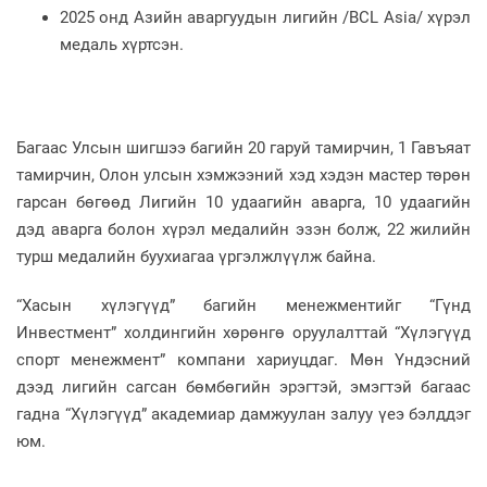
2025 онд Азийн аваргуудын лигийн /BCL Asia/ хүрэл
медаль хүртсэн.
Багаас Улсын шигшээ багийн 20 гаруй тамирчин, 1 Гавъяат
тамирчин, Олон улсын хэмжээний хэд хэдэн мастер төрөн
гарсан бөгөөд Лигийн 10 удаагийн аварга, 10 удаагийн
дэд аварга болон хүрэл медалийн эзэн болж, 22 жилийн
турш медалийн буухиагаа үргэлжлүүлж байна.
“Хасын хүлэгүүд” багийн менежментийг “Гүнд
Инвестмент” холдингийн хөрөнгө оруулалттай “Хүлэгүүд
спорт менежмент” компани хариуцдаг. Мөн Үндэсний
дээд лигийн сагсан бөмбөгийн эрэгтэй, эмэгтэй багаас
гадна “Хүлэгүүд” академиар дамжуулан залуу үеэ бэлддэг
юм.