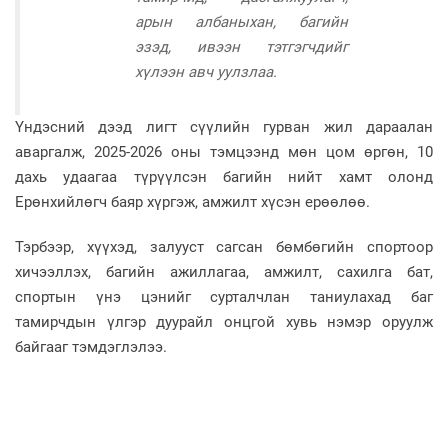
арын албаныхан, багийн
эзэд, ивээн тэтгэгчдийг
хүлээн авч уулзлаа.
Үндэсний дээд лигт сүүлийн гурван жил дараалан
аваргалж, 2025-2026 оны тэмцээнд мөн цом өргөн, 10
дахь удаагаа түрүүлсэн багийн нийт хамт олонд
Ерөнхийлөгч баяр хүргэж, амжилт хүсэн ерөөлөө.
Тэрбээр, хүүхэд, залууст сагсан бөмбөгийн спортоор
хичээллэх, багийн ажиллагаа, амжилт, сахилга бат,
спортын үнэ цэнийг сурталчлан таниулахад баг
тамирчдын үлгэр дуурайл онцгой хувь нэмэр оруулж
байгааг тэмдэглэлээ.