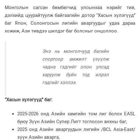
Монголын сагсан бөмбөгчид улсынхаа нэрийг тив,
дэлхийд цуурайтуулж байгаагийн дотор “Хасын хүлэгүүд”
баг Япон, Солонгосын лигийн аваргуудыг удаа дараа
хожиж, Ази тивдээ шилдэг баг болсныг онцоллоо.
Энэ нь монголчууд багийн
спортоор амжилт үзүүлж
чадна гэдгийг олон улсад
харуулж буйн тод илрэл
гэдгийг хэллээ.
“Хасын хүлэгүүд” баг:
2025-2026 онд Азийн хамгийн том лиг болох EASL
буюу Зүүн Азийн Супер Лигт тоглосон анхны баг,
2025 онд Азийн аваргуудын лигийн /BCL Asia-East/
зүүн Азийн аварга,