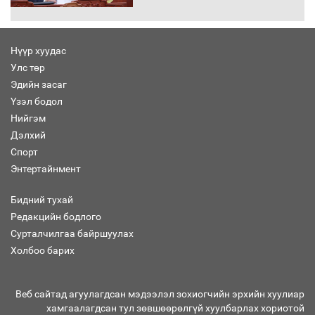
30 хоногийн хугацаатай үүрэг өглөө
Нүүр хуудас
Улс төр
Ерөнхий сайд Н.Учрал олимпиадын
Эдийн засаг
хүрээнд гарсан зардлыг шийдвэрлэж
өгөхөөр болов
Үзэл бодол
Нийгэм
Дэлхий
Энэ намар 1-6 дугаар ангийн
Спорт
хүүхдүүдэд сургуулийн автобус
Энтертайнмент
үйлчилнэ
Бидний тухай
Редакцийн бодлого
Аймгуудад баригдаж буй ДЦС-ын
Сурталчилгаа байршуулах
төслийг үргэлжүүлэх чиглэл өглөө
Холбоо барих
Веб сайтад агуулагдсан мэдээлэл зохиогчийн эрхийн хуулиар
хамгаалагдсан тул зөвшөөрөлгүй хуулбарлах хориотой
Улсын хэмжээнд АИ-92 автобензиний