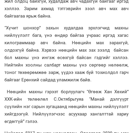
жил олдоц байхгүй, худалдаж авч чадахгүй байгааг иргэд
хэллээ. Зарим ахмад тэтгэврийн зээл авч мах авч
байгаагаа ярьж байна.
“Хүчит шонхор” захын худалдаа эрхлэгчид махны
нийлүүлэлт бага, үнэ өндөр байгаа учраас иргэд хагас
килограммаар авч байна. Нөөцийн мах зарахгүй,
олдохгүй байна. Хэрвээ нөөцийн мах зах зээлд байсан
бол махны үнэ ингэж өсөхгүй байсан гэдгийг хэллээ.
Нийтийн хоолны салбарт махны үнэ сөргөөр нөлөөлж,
тоног төхөөрөмжөө зарж, үүдээ хааж буй тохиолдол гарч
байгааг Ерөнхий сайдад уламжилж байв.
Нөөцийн махны гэрээт борлуулагч “Өгөөж Хан Хөхий”
ХХК-ийн төлөөлөл С.Октябрьтуяа “Манай дэлгүүрт
сүүлийн нэг сарын хугацаанд нөөцийн махны нийлүүлэлт
хийгдээгүй. Нийлүүлэгчээс асуухаар хангалттай хариу
өгдөггүй” гэлээ.