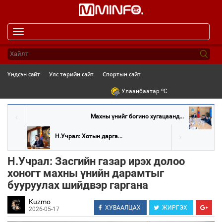
Toggle
navigation
Үндсэн сайт
Улс төрийн сайт
Спортын сайт
o
Улаанбаатар
C
Махны үнийг богино хугацаанд...
Н.Учрал: Хотын дарга...
Н.Учрал: Засгийн газар ирэх долоо
хоногт махны үнийн дарамтыг
бууруулах шийдвэр гаргана
Kuzmo
ХУВААЛЦАХ
ЖИРГЭХ
2026-05-17