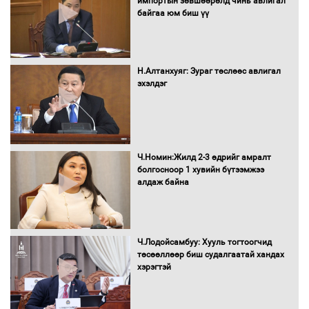
импортын зөвшөөрөлд чинь авлигал
байгаа юм биш үү
Бага орлоготой иргэдийн орлогод
татвар ногдуулахгүй байх эрх зүйн
орчныг бүрдүүллээ
Н.Алтанхуяг: Зураг төслөөс авлигал
эхэлдэг
Хөшөө бүтсэн түүхийг өгүүлэх 7
баримт
Ч.Номин:Жилд 2-3 өдрийг амралт
болгосноор 1 хувийн бүтээмжээ
алдаж байна
Хөвсгөл нуурын лусыг тахих төрийн
тахилгын ёслол боллоо
Ч.Лодойсамбуу: Хууль тогтоогчид
төсөөллөөр биш судалгаатай хандах
хэрэгтэй
“Хар жагсаалт”-ын асуудлыг цэгцлэх
чиглэлээр Монголбанкны удирдлагад