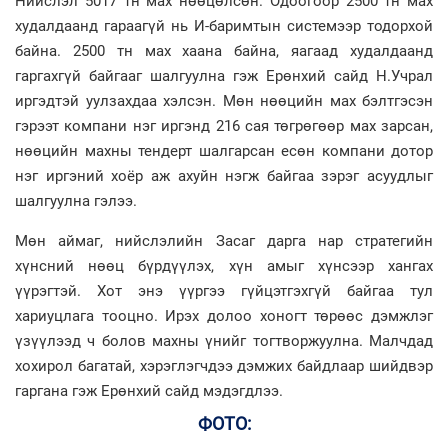
Нийслэл 5017 тн мах нөөцөлсөн. Одоогоор 2500 тн мах
худалдаанд гараагүй нь И-баримтын системээр тодорхой
байна. 2500 тн мах хаана байна, яагаад худалдаанд
гаргахгүй байгааг шалгуулна гэж Ерөнхий сайд Н.Учрал
иргэдтэй уулзахдаа хэлсэн. Мөн нөөцийн мах бэлтгэсэн
гэрээт компани нэг иргэнд 216 сая төгрөгөөр мах зарсан,
нөөцийн махны тендерт шалгарсан есөн компани дотор
нэг иргэний хоёр аж ахуйн нэгж байгаа зэрэг асуудлыг
шалгуулна гэлээ.
Мөн аймаг, нийслэлийн Засаг дарга нар стратегийн
хүнсний нөөц бүрдүүлэх, хүн амыг хүнсээр хангах
үүрэгтэй. Хот энэ үүргээ гүйцэтгэхгүй байгаа тул
хариуцлага тооцно. Ирэх долоо хоногт төрөөс дэмжлэг
үзүүлээд ч болов махны үнийг тогтворжуулна. Малчдад
хохирол багатай, хэрэглэгчдээ дэмжих байдлаар шийдвэр
гаргана гэж Ерөнхий сайд мэдэгдлээ.
ФОТО: