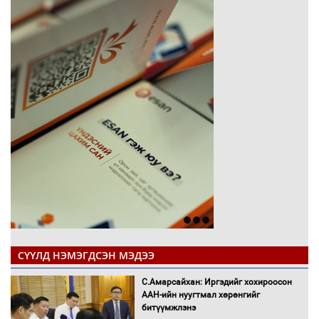
СҮҮЛД НЭМЭГДСЭН МЭДЭЭ
С.Амарсайхан: Иргэдийг хохироосон
ААН-ийн нуугтмал хөрөнгийг
битүүмжлэнэ