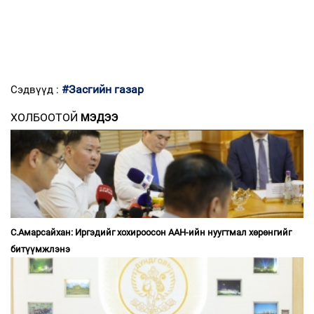
#Засгийн газар
Сэдвүүд :
ХОЛБООТОЙ
МЭДЭЭ
С.Амарсайхан: Иргэдийг хохироосон ААН-ийн нуугтмал хөрөнгийг
битүүмжлэнэ