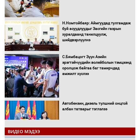
Н.Номтойбаяр: Аймгуудад тулгамдаж
буй асуудлуудыг Засгийн газрын
хуралдаанд танилцуулж,
шийдвэрлүүлнэ
С.Бямбацогт Зүүн Азийн
эрэгтэйчүүдийн волейболын тэмцээнд
оролцож байгаа баг тамирчдад
амжилт хүслээ
Автобензин, дизель түлшний онцгой
албан татварыг тэглэлээ
ВИДЕО МЭДЭЭ