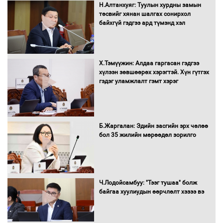
Санхүүгийн хэмнэлтийн горимд эрүүл
Н.Алтанхуяг: Туулын хурдны замын
мэндийн салбар хамаарахгүй
төсвийг хянан шалгах сонирхол
байхгүй гэдгээ ард түмэнд хэл
Нөөцийн махны худалдаа,
Х.Тэмүүжин: Алдаа гаргасан гэдгээ
борлуулалтыг нээлттэй ил тод
хүлээн зөвшөөрөх хэрэгтэй. Хүн гүтгэх
болгоно
гэдэг уламжлалт гэмт хэрэг
Монгол Улс “COP17”-д “Тал хээрийн
Б.Жаргалан: Эдийн засгийн эрх чөлөө
төлөвлөгөө”-гөө танилцуулна
бол 35 жилийн мөрөөдөл зорилго
16 төрлийн эмийг нэг эх үүсвэрээс
Ч.Лодойсамбуу: "Тээг тушаа" болж
худалдан авах журмыг баталлаа
байгаа хуулиудын өөрчлөлт хэзээ вэ