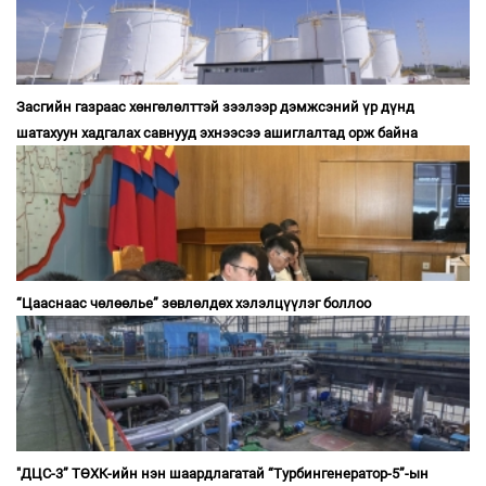
Засгийн газраас хөнгөлөлттэй зээлээр дэмжсэний үр дүнд
шатахуун хадгалах савнууд эхнээсээ ашиглалтад орж байна
“Цааснаас чөлөөлье” зөвлөлдөх хэлэлцүүлэг боллоо
"ДЦС-3” ТӨХК-ийн нэн шаардлагатай “Турбингенератор-5”-ын