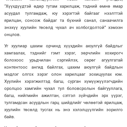
“Хүүхдүүдтэй өдөр тутам харилцаж, тэдний өмнө ямар
асуудал тулгамдаж, юу хэрэгтэй байгааг нээлттэй
ярилцан, сонсож байдаг та бүхний санал, санаачилга
энэхүү хуулийн төсөлд чухал ач холбогдолтой” хэмээн
онцлов.
Уг хуулиар цахим орчинд хүүхдийн аюулгүй байдлыг
хамгаалах, тэднийг гэмт хэрэг, зөрчлийн хохирогч
болохоос урьдчилан сэргийлэх, сөрөг агуулгатай
контентоос ангид байлгах, цахим аюулгүй байдлын
мэдлэг олгох зэрэг олон харилцааг зохицуулах юм.
Хуулийн хэрэгжилтэд багш, сурган хүмүүжүүлэгчдийн
оролцоо хамгийн чухал тул боловсролын байгууллага,
багш, нийгмийн ажилтан, сэтгэл зүйчдийн эрх үүрэг,
тулгамдсан асуудлын гарц шийдлийг чөлөөтэй ярилцаж,
хуулийн төсөлд тусгах нь энэ хэлэлцүүлгийн зорилго
байв.