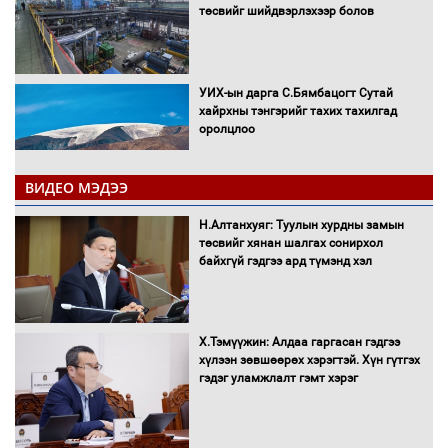
төсвийг шийдвэрлэхээр болов
УИХ-ын дарга С.Бямбацогт Сутай
хайрхны тэнгэрийг тахих тахилгад
оролцлоо
ВИДЕО МЭДЭЭ
С.Амарсайхан: Иргэдийг хохироосон
Н.Алтанхуяг: Туулын хурдны замын
ААН-ийн нуугтмал хөрөнгийг
төсвийг хянан шалгах сонирхол
битүүмжлэнэ
байхгүй гэдгээ ард түмэнд хэл
Х.Тэмүүжин: Алдаа гаргасан гэдгээ
Н.Номтойбаяр: Аймгуудад тулгамдаж
хүлээн зөвшөөрөх хэрэгтэй. Хүн гүтгэх
буй асуудлуудыг Засгийн газрын
гэдэг уламжлалт гэмт хэрэг
хуралдаанд танилцуулж,
шийдвэрлүүлнэ