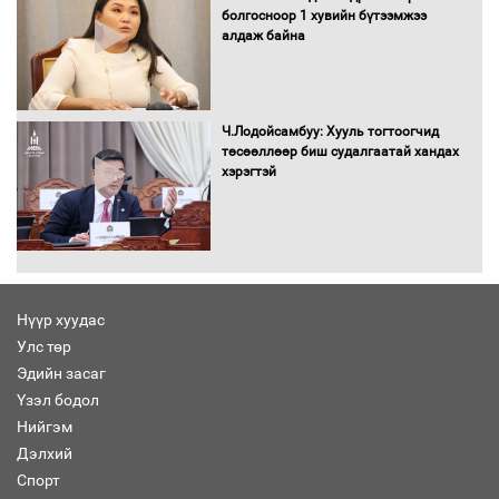
болгосноор 1 хувийн бүтээмжээ
алдаж байна
Засгийн газрын ээлжит хуралдаан
болж байна
Ч.Лодойсамбуу: Хууль тогтоогчид
төсөөллөөр биш судалгаатай хандах
хэрэгтэй
Автомашинд улсын дугаарын тэгш,
сондгойгоор шатахуун олгоно
Нүүр хуудас
Улс төр
Бага орлоготой иргэдийн орлогод
Эдийн засаг
татвар ногдуулахгүй байх эрх зүйн
Үзэл бодол
орчныг бүрдүүллээ
Нийгэм
Дэлхий
Спорт