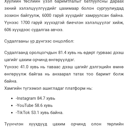
Хуулийн төслийн үзэл баримтлалыг батлуулсны дараах
эхний хэлэлцүүлгүүдийг цахимаар болон сургуулиудад
зохион байгуулж, 6000 гаруй хүүхдийг хамруулсан байна.
Үүнээс 1700 гаруй хүүхэдтэй биечлэн хэлэлцүүлэг хийж,
606 хүүхдээс судалгаа авчээ.
Судалгааны үр дүнгээс онцолбол:
Судалгаанд оролцогчдын 81.4 хувь нь өдөрт гурваас дээш
цагийг цахим орчинд өнгөрүүлдэг.
Үүнээс 41.0 хувь нь таваас дээш цагийг дэлгэцийн өмнө
өнгөрүүлж байгаа нь анхаарал татах тоо баримт болж
байна.
Хамгийн түгээмэл ашигладаг платформ нь:
-Instagram 84.7 хувь
-YouTube 58.6 хувь
-TikTok 53.1 хувь байна.
Түүнчлэн хүүхдүүд цахим орчинд олон төрлийн