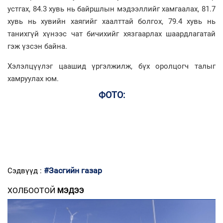
устгах, 84.3 хувь нь байршлын мэдээллийг хамгаалах, 81.7
хувь нь хувийн хаягийг хаалттай болгох, 79.4 хувь нь
танихгүй хүнээс чат бичихийг хязгаарлах шаардлагатай
гэж үзсэн байна.
Хэлэлцүүлэг цаашид үргэлжилж, бүх оролцогч талыг
хамруулах юм.
ФОТО:
#Засгийн газар
Сэдвүүд :
ХОЛБООТОЙ
МЭДЭЭ