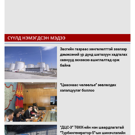
СҮҮЛД НЭМЭГДСЭН МЭДЭЭ
Засгийн газраас хөнгөлөлттэй зээлээр
дэмжсэний үр дүнд шатахуун хадгалах
савнууд эхнээсээ ашиглалтад орж
байна
“Цааснаас чөлөөлье” зөвлөлдөх
хэлэлцүүлэг боллоо
"ДЦС-3” ТӨХК-ийн нэн шаардлагатай
“Турбингенератор-5”-ын шинэчлэлийн