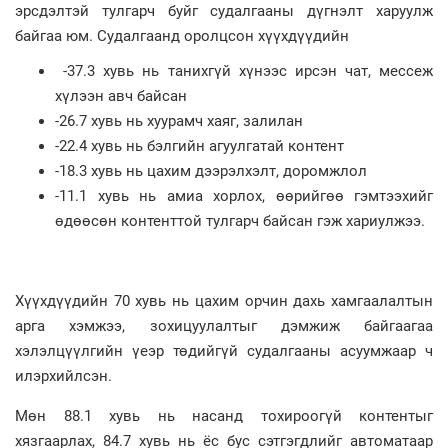
эрсдэлтэй тулгарч буйг судалгааны дүгнэлт харуулж
байгаа юм. Судалгаанд оролцсон хүүхдүүдийн
-37.3 хувь нь танихгүй хүнээс ирсэн чат, мессеж
хүлээн авч байсан
-26.7 хувь нь хуурамч хаяг, залилан
-22.4 хувь нь бэлгийн агуулгатай контент
-18.3 хувь нь цахим дээрэлхэлт, доромжлол
-11.1 хувь нь амиа хорлох, өөрийгөө гэмтээхийг
өдөөсөн контенттой тулгарч байсан гэж хариулжээ.
Хүүхдүүдийн 70 хувь нь цахим орчин дахь хамгаалалтын
арга хэмжээ, зохицуулалтыг дэмжиж байгаагаа
хэлэлцүүлгийн үеэр төдийгүй судалгааны асуумжаар ч
илэрхийлсэн.
Мөн 88.1 хувь нь насанд тохироогүй контентыг
хязгаарлах, 84.7 хувь нь ёс бус сэтгэгдлийг автоматаар