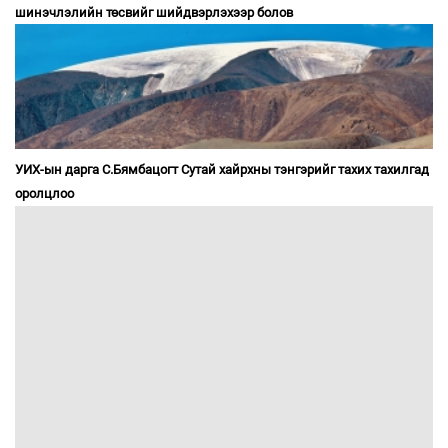
шинэчлэлийн төсвийг шийдвэрлэхээр болов
УИХ-ын дарга С.Бямбацогт Сутай хайрхны тэнгэрийг тахих тахилгад
оролцлоо