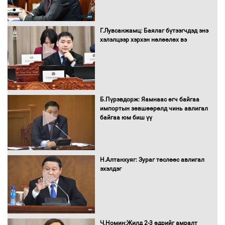
Г.Лувсанжамц: Баялаг бүтээгчдэд энэ
Монгол Улс “COP17”-д “Тал хээрийн
хэлэлцээр хэрхэн нөлөөлөх вэ
төлөвлөгөө”-гөө танилцуулна
16 төрлийн эмийг нэг эх үүсвэрээс
худалдан авах журмыг баталлаа
Б.Пүрэвдорж: Яамнаас өгч байгаа
импортын зөвшөөрөлд чинь авлигал
байгаа юм биш үү
Бүх шатанд хэмнэлтийн горимд
шилжиж, найр наадам, зөвлөгөөн,
Н.Алтанхуяг: Зураг төслөөс авлигал
гадаад томилолтыг хориглолоо
эхэлдэг
Сайд нар төсвөө хэрхэн зарцуулах вэ?
Ч.Номин:Жилд 2-3 өдрийг амралт