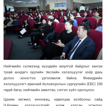
Нийгмийн сүлжээнд хүүхдийн аюулгүй байдлыг хангах
тухай анхдагч хуулийн төслийн хэлэлцүүлэг хоёр дахь
долоо хоногтоо үргэлжилж байна. Өнөөдрийн
хэлэлцүүлэгт ерөнхий боловсролын сургуулийн (ЕБС) 250
гаруй багш, нийгмийн ажилтан, сэтгэл зүйч оролцлоо.
Цахим хөгжил, инновац, харилцаа холбооны сайд
Ч.Номин хэлэлцүүлгийг нээж хэлсэн үгэндээ,