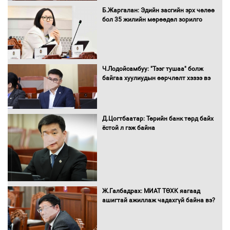
С.Бямбацогт Зүүн Азийн
Б.Жаргалан: Эдийн засгийн эрх чөлөө
эрэгтэйчүүдийн волейболын тэмцээнд
бол 35 жилийн мөрөөдөл зорилго
оролцож байгаа баг тамирчдад
амжилт хүслээ
Ч.Лодойсамбуу: "Тээг тушаа" болж
байгаа хуулиудын өөрчлөлт хэзээ вэ
Автобензин, дизель түлшний онцгой
албан татварыг тэглэлээ
Д.Цогтбаатар: Төрийн банк төрд байх
ёстой л гэж байна
Санхүүгийн хэмнэлтийн горимд эрүүл
мэндийн салбар хамаарахгүй
Ж.Галбадрах: МИАТ ТӨХК яагаад
ашигтай ажиллаж чадахгүй байна вэ?
Нөөцийн махны худалдаа,
борлуулалтыг нээлттэй ил тод
болгоно