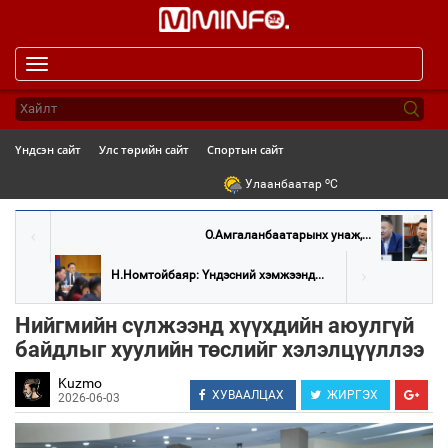
Toggle
navigation
Үндсэн сайт
Улс төрийн сайт
Спортын сайт
o
Улаанбаатар
C
О.Амгаланбаатарынх унаж,...
Н.Номтойбаяр: Үндэсний хэмжээнд...
Нийгмийн сүлжээнд хүүхдийн аюулгүй
байдлыг хуулийн төслийг хэлэлцүүллээ
Kuzmo
ХУВААЛЦАХ
ЖИРГЭХ
2026-06-03