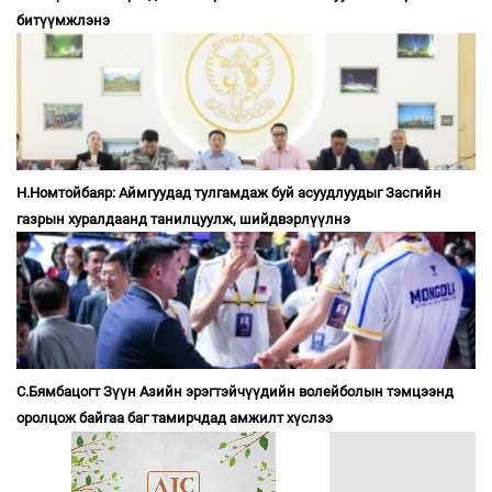
битүүмжлэнэ
Н.Номтойбаяр: Аймгуудад тулгамдаж буй асуудлуудыг Засгийн
газрын хуралдаанд танилцуулж, шийдвэрлүүлнэ
С.Бямбацогт Зүүн Азийн эрэгтэйчүүдийн волейболын тэмцээнд
оролцож байгаа баг тамирчдад амжилт хүслээ