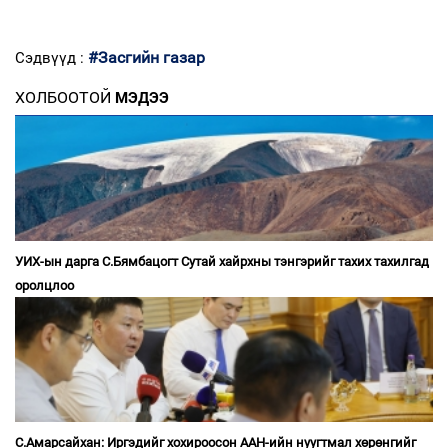
#Засгийн газар
Сэдвүүд :
ХОЛБООТОЙ
МЭДЭЭ
УИХ-ын дарга С.Бямбацогт Сутай хайрхны тэнгэрийг тахих тахилгад
оролцлоо
С.Амарсайхан: Иргэдийг хохироосон ААН-ийн нуугтмал хөрөнгийг