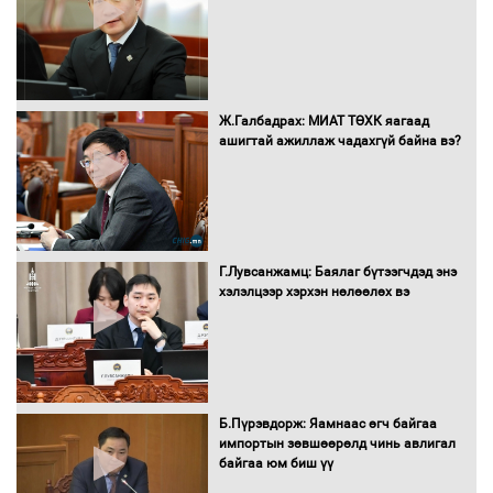
худалдан авах журмыг баталлаа
Бүх шатанд хэмнэлтийн горимд
Ж.Галбадрах: МИАТ ТӨХК яагаад
шилжиж, найр наадам, зөвлөгөөн,
ашигтай ажиллаж чадахгүй байна вэ?
гадаад томилолтыг хориглолоо
Сайд нар төсвөө хэрхэн зарцуулах вэ?
Г.Лувсанжамц: Баялаг бүтээгчдэд энэ
хэлэлцээр хэрхэн нөлөөлөх вэ
Засгийн газрын ээлжит хуралдаан
болж байна
Б.Пүрэвдорж: Яамнаас өгч байгаа
импортын зөвшөөрөлд чинь авлигал
байгаа юм биш үү