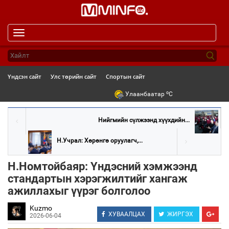
Toggle
navigation
Үндсэн сайт
Улс төрийн сайт
Спортын сайт
o
Улаанбаатар
C
Нийгмийн сүлжээнд хүүхдийн...
Н.Учрал: Хөрөнгө оруулагч,...
Н.Номтойбаяр: Үндэсний хэмжээнд
стандартын хэрэгжилтийг хангаж
ажиллахыг үүрэг болголоо
Kuzmo
ХУВААЛЦАХ
ЖИРГЭХ
2026-06-04