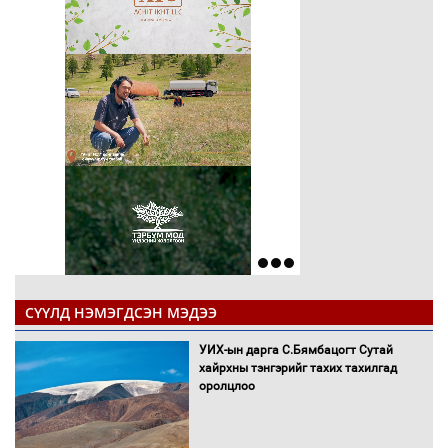
СҮҮЛД НЭМЭГДСЭН МЭДЭЭ
УИХ-ын дарга С.Бямбацогт Сутай
хайрхны тэнгэрийг тахих тахилгад
оролцлоо