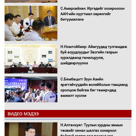
С.Амарсайхан: Иргэдийг хохироосон
ААН-ийн нуугтмал хөрөнгийг
битүүмжлэнэ
Н.Номтойбаяр: Аймгуудад тулгамдаж
буй асуудлуудыг Засгийн газрын
хуралдаанд танилцуулж,
шийдвэрлүүлнэ
С.Бямбацогт Зүүн Азийн
эрэгтэйчүүдийн волейболын тэмцээнд
оролцож байгаа баг тамирчдад
амжилт хүслээ
ВИДЕО МЭДЭЭ
Автобензин, дизель түлшний онцгой
Н.Алтанхуяг: Туулын хурдны замын
албан татварыг тэглэлээ
төсвийг хянан шалгах сонирхол
байхгүй гэдгээ ард түмэнд хэл