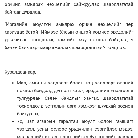
орчинд амьдрах нөхцөлийг сайжруулах шаардлагатай
байгааг дурдлаа.
“Иргэдийн аюулгүй амьдрах орчин нөхцөлийг төр
хариуцах ёстой. Иймээс Улсын онцгой комисс эрсдэлийг
урьдчилан тооцоолж, хамгийн муу нөхцөл байдалд ч
бэлэн байх зарчмаар ажиллах шаардлагатай”-г онцлов.
Хуралдаанаар,
Мал, амьтны халдварт болон гоц халдварт өвчний
нөхцөл байдалд дүгнэлт хийж, эрсдэлийн үнэлгээнд
тулгуурлан бэлэн байдлыг хангах, шаардлагатай
тохиолдолд устгалын арга хэмжээг шуурхай зохион
байгуулах,
Ус, цаг агаарын гаралтай аюулт болон гамшигт
үзэгдэл, усны ослоос урьдчилан сэргийлэх мэдээ,
мэдээллийг иргэд, олон нийтэд бүх төрлийн хэвлэл