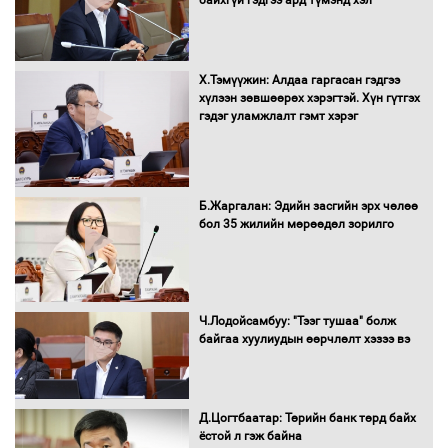
Х.Тэмүүжин: Алдаа гаргасан гэдгээ
Санхүүгийн хэмнэлтийн горимд эрүүл
хүлээн зөвшөөрөх хэрэгтэй. Хүн гүтгэх
мэндийн салбар хамаарахгүй
гэдэг уламжлалт гэмт хэрэг
Нөөцийн махны худалдаа,
Б.Жаргалан: Эдийн засгийн эрх чөлөө
борлуулалтыг нээлттэй ил тод
бол 35 жилийн мөрөөдөл зорилго
болгоно
Монгол Улс “COP17”-д “Тал хээрийн
Ч.Лодойсамбуу: "Тээг тушаа" болж
төлөвлөгөө”-гөө танилцуулна
байгаа хуулиудын өөрчлөлт хэзээ вэ
Д.Цогтбаатар: Төрийн банк төрд байх
ёстой л гэж байна
16 төрлийн эмийг нэг эх үүсвэрээс