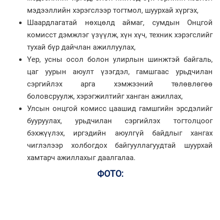
мэдээллийн хэрэгслээр тогтмол, шуурхай хүргэх,
Шаардлагатай нөхцөлд аймаг, сумдын Онцгой
комисст дэмжлэг үзүүлж, хүн хүч, техник хэрэгслийг
тухай бүр дайчлан ажиллуулах,
Үер, усны осол болон улирлын шинжтэй байгаль,
цаг уурын аюулт үзэгдэл, гамшгаас урьдчилан
сэргийлэх арга хэмжээний төлөвлөгөө
боловсруулж, хэрэгжилтийг ханган ажиллах,
Улсын онцгой комисс цаашид гамшгийн эрсдэлийг
бууруулах, урьдчилан сэргийлэх тогтолцоог
бэхжүүлэх, иргэдийн аюулгүй байдлыг хангах
чиглэлээр холбогдох байгууллагуудтай шуурхай
хамтарч ажиллахыг даалгалаа.
ФОТО: