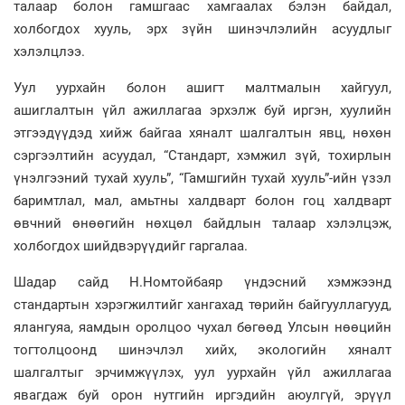
талаар болон гамшгаас хамгаалах бэлэн байдал,
холбогдох хууль, эрх зүйн шинэчлэлийн асуудлыг
хэлэлцлээ.
Уул уурхайн болон ашигт малтмалын хайгуул,
ашиглалтын үйл ажиллагаа эрхэлж буй иргэн, хуулийн
этгээдүүдэд хийж байгаа хяналт шалгалтын явц, нөхөн
сэргээлтийн асуудал, “Стандарт, хэмжил зүй, тохирлын
үнэлгээний тухай хууль”, “Гамшгийн тухай хууль”-ийн үзэл
баримтлал, мал, амьтны халдварт болон гоц халдварт
өвчний өнөөгийн нөхцөл байдлын талаар хэлэлцэж,
холбогдох шийдвэрүүдийг гаргалаа.
Шадар сайд Н.Номтойбаяр үндэсний хэмжээнд
стандартын хэрэгжилтийг хангахад төрийн байгууллагууд,
ялангуяа, яамдын оролцоо чухал бөгөөд Улсын нөөцийн
тогтолцоонд шинэчлэл хийх, экологийн хяналт
шалгалтыг эрчимжүүлэх, уул уурхайн үйл ажиллагаа
явагдаж буй орон нутгийн иргэдийн аюулгүй, эрүүл