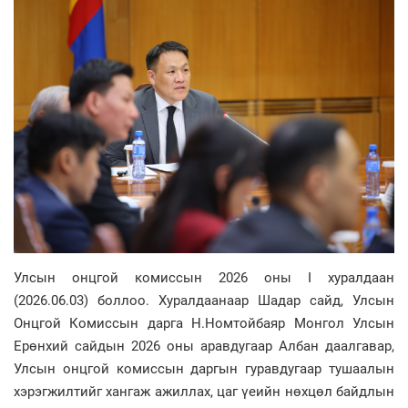
Улсын онцгой комиссын 2026 оны I хуралдаан
(2026.06.03) боллоо. Хуралдаанаар Шадар сайд, Улсын
Онцгой Комиссын дарга Н.Номтойбаяр Монгол Улсын
Ерөнхий сайдын 2026 оны аравдугаар Албан даалгавар,
Улсын онцгой комиссын даргын гуравдугаар тушаалын
хэрэгжилтийг хангаж ажиллах, цаг үеийн нөхцөл байдлын