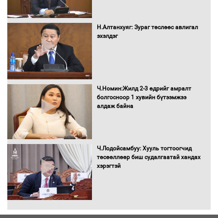
Автомашинд улсын дугаарын тэгш,
сондгойгоор шатахуун олгоно
Н.Алтанхуяг: Зураг төслөөс авлигал
эхэлдэг
Бага орлоготой иргэдийн орлогод
татвар ногдуулахгүй байх эрх зүйн
орчныг бүрдүүллээ
Ч.Номин:Жилд 2-3 өдрийг амралт
болгосноор 1 хувийн бүтээмжээ
алдаж байна
Хөшөө бүтсэн түүхийг өгүүлэх 7
баримт
Ч.Лодойсамбуу: Хууль тогтоогчид
төсөөллөөр биш судалгаатай хандах
хэрэгтэй
Хөвсгөл нуурын лусыг тахих төрийн
тахилгын ёслол боллоо