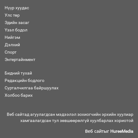
Нүүр хуудас
Улс төр
“Хар жагсаалт”-ын асуудлыг цэгцлэх
Эдийн засаг
чиглэлээр Монголбанкны удирдлагад
30 хоногийн хугацаатай үүрэг өглөө
Үзэл бодол
Нийгэм
Дэлхий
Спорт
Ерөнхий сайд Н.Учрал олимпиадын
Энтертайнмент
хүрээнд гарсан зардлыг шийдвэрлэж
өгөхөөр болов
Бидний тухай
Редакцийн бодлого
Сурталчилгаа байршуулах
Энэ намар 1-6 дугаар ангийн
хүүхдүүдэд сургуулийн автобус
Холбоо барих
үйлчилнэ
Веб сайтад агуулагдсан мэдээлэл зохиогчийн эрхийн хуулиар
хамгаалагдсан тул зөвшөөрөлгүй хуулбарлах хориотой
Аймгуудад баригдаж буй ДЦС-ын
төслийг үргэлжүүлэх чиглэл өглөө
Веб сайтыг
HureeMedia