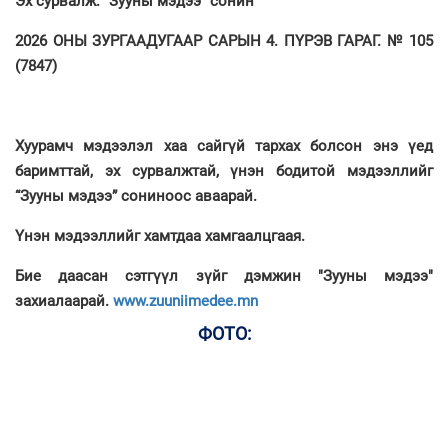
Эх сурвалж: “Зууны мэдээ” сонин
2026 ОНЫ ЗУРГААДУГААР САРЫН 4. ПҮРЭВ ГАРАГ. № 105
(7847)
Хуурамч мэдээлэл хаа сайгүй тархах болсон энэ үед
баримттай, эх сурвалжтай, үнэн бодитой мэдээллийг
“Зууны мэдээ” сониноос аваарай.
Үнэн мэдээллийг хамтдаа хамгаалцгаая.
Бие даасан сэтгүүл зүйг дэмжин "Зууны мэдээ"
захиалаарай.
www.zuuniimedee.mn
ФОТО: