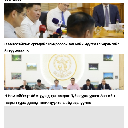
С.Амарсайхан: Иргэдийг хохироосон ААН-ийн нуугтмал хөрөнгийг
битүүмжлэнэ
Н.Номтойбаяр: Аймгуудад тулгамдаж буй асуудлуудыг Засгийн
газрын хуралдаанд танилцуулж, шийдвэрлүүлнэ