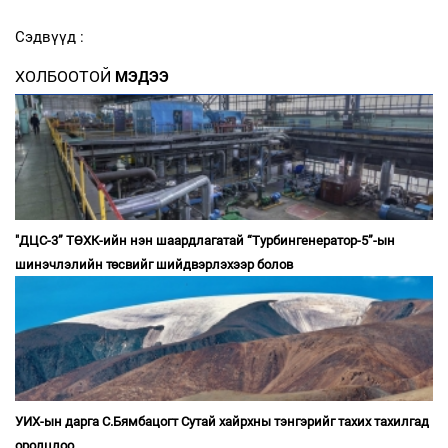
Сэдвүүд :
ХОЛБООТОЙ
МЭДЭЭ
"ДЦС-3” ТӨХК-ийн нэн шаардлагатай “Турбингенератор-5”-ын
шинэчлэлийн төсвийг шийдвэрлэхээр болов
УИХ-ын дарга С.Бямбацогт Сутай хайрхны тэнгэрийг тахих тахилгад
оролцлоо