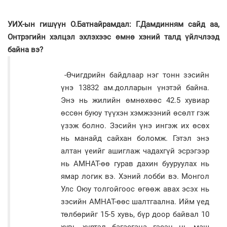
УИХ-ын гишүүн О.Батнайрамдал: Г.Дамдинням сайд аа,
Онтрэгийн хэлцэл эхлэхээс өмнө хэний талд үйлчлээд
байна вэ?
-Өчигдрийн байдлаар нэг тонн зэсийн
үнэ 13832 ам.долларын үнэтэй байна.
Энэ нь жилийн өмнөхөөс 42.5 хувиар
өссөн буюу түүхэн хэмжээний өсөлт гэж
үзэж болно. Зэсийн үнэ ингэж их өсөх
нь манайд сайхан боломж. Гэтэл энэ
алтан үеийг ашиглаж чадахгүй эсрэгээр
нь АМНАТ-өө гурав дахин бууруулах нь
ямар логик вэ. Хэний лобби вэ. Монгол
Улс Оюу толгойгоос өгөөж авах эсэх нь
зэсийн АМНАТ-өөс шалтгаална. Ийм үед
төлбөрийг 15-5 хувь, бүр доор байвал 10