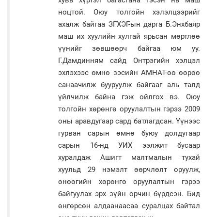
хувь хүртэл багасгана гэсэн нь маш
ноцтой. Оюу толгойн хэлэлцээрийг
ахалж байгаа ЗГХЭГ-ын дарга Б.Энхбаяр
маш их хуулийн хулгай ярьсан мөртлөө
үүнийг зөвшөөрч байгаа юм уу.
Г.Дамдинням сайд Онтрэгийн хэлцэл
эхлэхээс өмнө зэсийн АМНАТ-өө өөрөө
санаачилж бууруулж байгааг аль талд
үйлчилж байна гэж ойлгох вэ. Оюу
толгойн хөрөнгө оруулалтын гэрээ 2009
оны аравдугаар сард батлагдсан. Үүнээс
гурван сарын өмнө буюу долдугаар
сарын 16-нд УИХ ээлжит бусаар
хуралдаж Ашигт малтмалын тухай
хуульд 29 нэмэлт өөрчлөлт оруулж,
өнөөгийн хөрөнгө оруулалтын гэрээ
байгуулах эрх зүйн орчин бүрдсэн. Бид
өнгөрсөн алдаанаасаа суралцах байтал