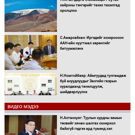
хайрхны тэнгэрийг тахих тахилгад
оролцлоо
С.Амарсайхан: Иргэдийг хохироосон
ААН-ийн нуугтмал хөрөнгийг
битүүмжлэнэ
Н.Номтойбаяр: Аймгуудад тулгамдаж
буй асуудлуудыг Засгийн газрын
хуралдаанд танилцуулж,
шийдвэрлүүлнэ
ВИДЕО МЭДЭЭ
С.Бямбацогт Зүүн Азийн
эрэгтэйчүүдийн волейболын тэмцээнд
Н.Алтанхуяг: Туулын хурдны замын
оролцож байгаа баг тамирчдад
төсвийг хянан шалгах сонирхол
амжилт хүслээ
байхгүй гэдгээ ард түмэнд хэл