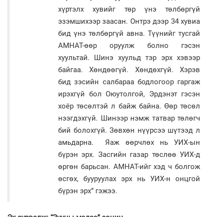
хүртэлх хувийг төр үнэ төлбөргүй
эзэмшихээр заасан. Онтрэ дээр 34 хувиа
бид үнэ төлбөргүй авна. Түүнийг тусгай
АМНАТ-өөр оруулж болно гэсэн
хуультай. Шинэ хуульд тэр эрх хэвээр
байгаа. Хөндөөгүй. Хөндөхгүй. Хэрэв
бид зэсийн салбараа бодлогоор гаргаж
ирэхгүй бол Оюутолгой, Эрдэнэт гэсэн
хоёр төсөлтэй л байж байна. Өөр төсөл
нээгдэхгүй. Шинээр нэмж татвар төлөгч
бий болохгүй. Зөвхөн нүүрсээ шүтээд л
амьдарна. Яаж өөрчлөх нь УИХ-ын
бүрэн эрх. Засгийн газар төслөө УИХ-д
өргөн барьсан. АМНАТ-ийг хэд ч болгож
өсгөх, бууруулах эрх нь УИХ-н онцгой
бүрэн эрх” гэжээ.