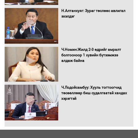
болж байна
Н.Алтанхуяг: Зураг төслөөс авлигал
эхэлдэг
Автомашинд улсын дугаарын тэгш,
сондгойгоор шатахуун олгоно
Ч.Номин:Жилд 2-3 өдрийг амралт
болгосноор 1 хувийн бүтээмжээ
алдаж байна
Бага орлоготой иргэдийн орлогод
татвар ногдуулахгүй байх эрх зүйн
орчныг бүрдүүллээ
Ч.Лодойсамбуу: Хууль тогтоогчид
төсөөллөөр биш судалгаатай хандах
хэрэгтэй
Хөшөө бүтсэн түүхийг өгүүлэх 7
баримт