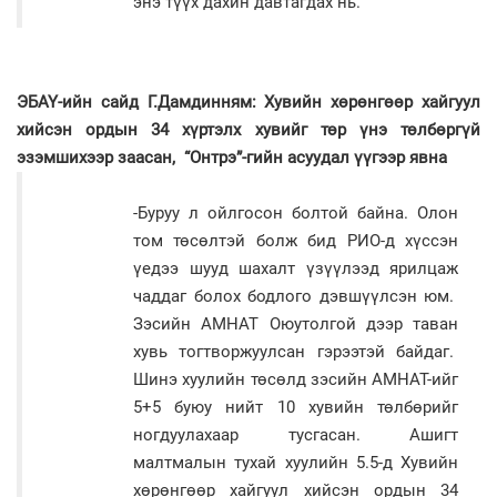
энэ түүх дахин давтагдах нь.
ЭБАҮ-ийн сайд Г.Дамдинням: Хувийн хөрөнгөөр хайгуул
хийсэн ордын 34 хүртэлх хувийг төр үнэ төлбөргүй
эзэмшихээр заасан, “Онтрэ”-гийн асуудал үүгээр явна
-Буруу л ойлгосон болтой байна. Олон
том төсөлтэй болж бид РИО-д хүссэн
үедээ шууд шахалт үзүүлээд ярилцаж
чаддаг болох бодлого дэвшүүлсэн юм.
Зэсийн АМНАТ Оюутолгой дээр таван
хувь тогтворжуулсан гэрээтэй байдаг.
Шинэ хуулийн төсөлд зэсийн АМНАТ-ийг
5+5 буюу нийт 10 хувийн төлбөрийг
ногдуулахаар тусгасан. Ашигт
малтмалын тухай хуулийн 5.5-д Хувийн
хөрөнгөөр хайгуул хийсэн ордын 34