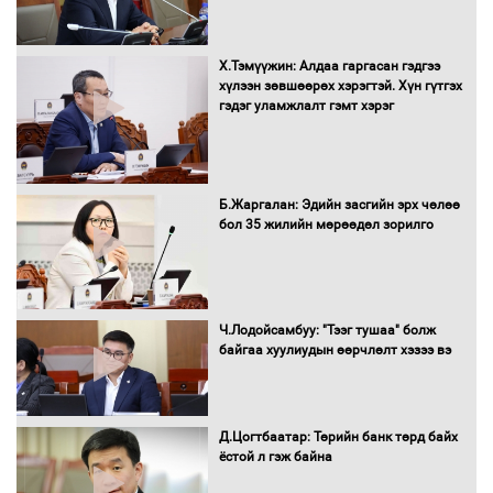
Х.Тэмүүжин: Алдаа гаргасан гэдгээ
Автобензин, дизель түлшний онцгой
хүлээн зөвшөөрөх хэрэгтэй. Хүн гүтгэх
албан татварыг тэглэлээ
гэдэг уламжлалт гэмт хэрэг
Санхүүгийн хэмнэлтийн горимд эрүүл
Б.Жаргалан: Эдийн засгийн эрх чөлөө
мэндийн салбар хамаарахгүй
бол 35 жилийн мөрөөдөл зорилго
Нөөцийн махны худалдаа,
Ч.Лодойсамбуу: "Тээг тушаа" болж
борлуулалтыг нээлттэй ил тод
байгаа хуулиудын өөрчлөлт хэзээ вэ
болгоно
Д.Цогтбаатар: Төрийн банк төрд байх
ёстой л гэж байна
Монгол Улс “COP17”-д “Тал хээрийн
төлөвлөгөө”-гөө танилцуулна