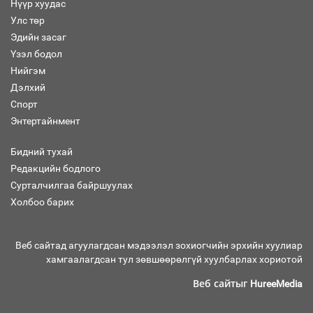
Нүүр хуудас
Улс төр
Хөвсгөл нуурын лусыг тахих төрийн
тахилгын ёслол боллоо
Эдийн засаг
Үзэл бодол
Нийгэм
Дэлхий
Спорт
“Хар жагсаалт”-ын асуудлыг цэгцлэх
Энтертайнмент
чиглэлээр Монголбанкны удирдлагад
30 хоногийн хугацаатай үүрэг өглөө
Бидний тухай
Редакцийн бодлого
Сурталчилгаа байршуулах
Ерөнхий сайд Н.Учрал олимпиадын
Холбоо барих
хүрээнд гарсан зардлыг шийдвэрлэж
өгөхөөр болов
Веб сайтад агуулагдсан мэдээлэл зохиогчийн эрхийн хуулиар
хамгаалагдсан тул зөвшөөрөлгүй хуулбарлах хориотой
Энэ намар 1-6 дугаар ангийн
Веб сайтыг
хүүхдүүдэд сургуулийн автобус
HureeMedia
үйлчилнэ