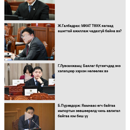
16 төрлийн эмийг нэг эх үүсвэрээс
Ж.Галбадрах: МИАТ ТӨХК яагаад
худалдан авах журмыг баталлаа
ашигтай ажиллаж чадахгүй байна вэ?
Бүх шатанд хэмнэлтийн горимд
шилжиж, найр наадам, зөвлөгөөн,
Г.Лувсанжамц: Баялаг бүтээгчдэд энэ
гадаад томилолтыг хориглолоо
хэлэлцээр хэрхэн нөлөөлөх вэ
Сайд нар төсвөө хэрхэн зарцуулах вэ?
Б.Пүрэвдорж: Яамнаас өгч байгаа
импортын зөвшөөрөлд чинь авлигал
байгаа юм биш үү
Засгийн газрын ээлжит хуралдаан