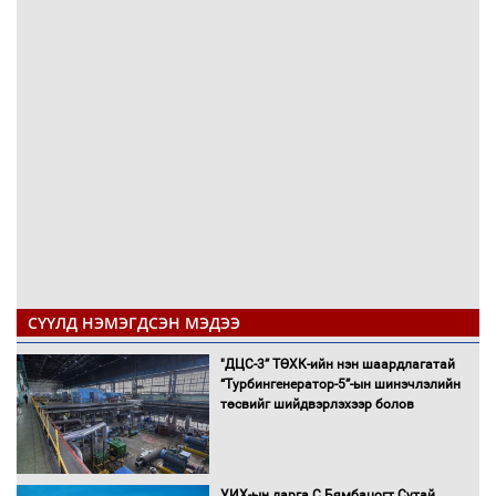
СҮҮЛД НЭМЭГДСЭН МЭДЭЭ
"ДЦС-3” ТӨХК-ийн нэн шаардлагатай
“Турбингенератор-5”-ын шинэчлэлийн
төсвийг шийдвэрлэхээр болов
УИХ-ын дарга С.Бямбацогт Сутай