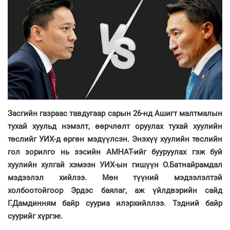
Засгийн газраас тавдугаар сарын 26-нд Ашигт малтмалын
тухай хуульд нэмэлт, өөрчлөлт оруулах тухай хуулийн
төслийг УИХ-д өргөн мэдүүлсэн. Энэхүү хуулийн төслийн
гол зорилго нь зэсийн АМНАТ-ийг бууруулах гэж буй
хуулийн хулгай хэмээн УИХ-ын гишүүн О.Батнайрамдал
мэдээлэл хийлээ. Мөн түүний мэдээлэлтэй
холбоотойгоор Эрдэс баялаг, аж үйлдвэрийн сайд
Г.Дамдинням байр сууриа илэрхийллээ. Тэдний байр
суурийг хүргэе.