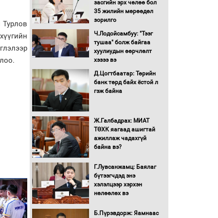
засгийн эрх чөлөө бол
16 төрлийн эмийг нэг эх
35 жилийн мөрөөдөл
үүсвэрээс худалдан авах
зорилго
ч Турлов
журмыг баталлаа
Ч.Лодойсамбуу: "Тээг
нхүүгийн
тушаа" болж байгаа
глэлээр
Бүх шатанд хэмнэлтийн
хуулиудын өөрчлөлт
горимд шилжиж, найр
лоо.
хэзээ вэ
наадам, зөвлөгөөн,
Д.Цогтбаатар: Төрийн
гадаад томилолтыг
банк төрд байх ёстой л
хориглолоо
гэж байна
Сайд нар төсвөө хэрхэн
зарцуулах вэ?
Ж.Галбадрах: МИАТ
ТӨХК яагаад ашигтай
ажиллаж чадахгүй
Засгийн газрын ээлжит
байна вэ?
хуралдаан болж байна
Г.Лувсанжамц: Баялаг
бүтээгчдэд энэ
Автомашинд улсын
хэлэлцээр хэрхэн
дугаарын тэгш,
нөлөөлөх вэ
сондгойгоор шатахуун
олгоно
Б.Пүрэвдорж: Яамнаас