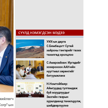
СҮҮЛД НЭМЭГДСЭН МЭДЭЭ
УИХ-ын дарга
С.Бямбацогт Сутай
хайрхны тэнгэрийг тахих
тахилгад оролцлоо
С.Амарсайхан: Иргэдийг
хохироосон ААН-ийн
нуугтмал хөрөнгийг
битүүмжлэнэ
Н.Номтойбаяр:
Аймгуудад тулгамдаж
буй асуудлуудыг
Засгийн газрын
хийлөгч
хуралдаанд танилцуулж,
Corp”-ын
шийдвэрлүүлнэ