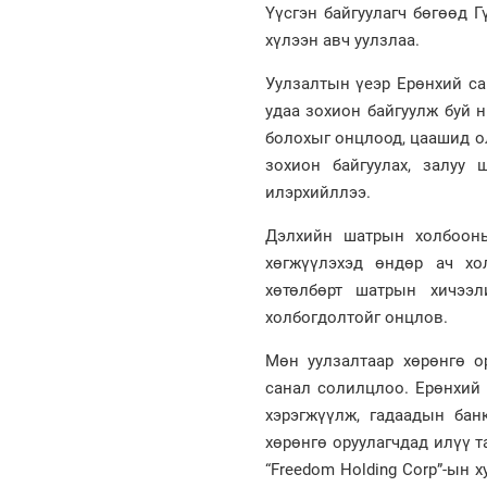
Үүсгэн байгуулагч бөгөөд 
хүлээн авч уулзлаа.
Уулзалтын үеэр Ерөнхий са
удаа зохион байгуулж буй 
болохыг онцлоод, цаашид о
зохион байгуулах, залуу
илэрхийллээ.
Дэлхийн шатрын холбоон
хөгжүүлэхэд өндөр ач хо
хөтөлбөрт шатрын хичээл
холбогдолтойг онцлов.
Мөн уулзалтаар хөрөнгө о
санал солилцлоо. Ерөнхий 
хэрэгжүүлж, гадаадын банк
хөрөнгө оруулагчдад илүү 
“Freedom Holding Corp”-ын 