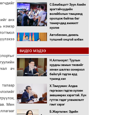
лөгчдийг
С.Бямбацогт Зүүн Азийн
эрэгтэйчүүдийн
волейболын тэмцээнд
оролцож байгаа баг
ийг анх
тамирчдад амжилт
ь нэмэр
хүслээ
тогтмол
Автобензин, дизель
үүлэхээ
түлшний онцгой албан
татварыг тэглэлээ
ВИДЕО МЭДЭЭ
спортыг
Санхүүгийн хэмнэлтийн
Н.Алтанхуяг: Туулын
горимд эрүүл мэндийн
гуулийн
хурдны замын төсвийг
салбар хамаарахгүй
ухал ач
хянан шалгах сонирхол
байхгүй гэдгээ ард
Нөөцийн махны
түмэнд хэл
худалдаа, борлуулалтыг
 талаар
Х.Тэмүүжин: Алдаа
нээлттэй ил тод болгоно
гаргасан гэдгээ хүлээн
члэлийг
зөвшөөрөх хэрэгтэй. Хүн
рүүлэх,
Монгол Улс “COP17”-д
гүтгэх гэдэг уламжлалт
“Тал хээрийн
лав. Мөн
гэмт хэрэг
төлөвлөгөө”-гөө
иллагааг
Б.Жаргалан: Эдийн
танилцуулна