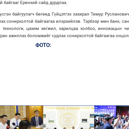
 байгааг Ерөнхий сайд дурдлаа.
Үүсгэн байгуулагч бөгөөд Гүйцэтгэх захирал Тимур Русланови
ах сонирхолтой байгаагаа илэрхийлэв. Тэрбээр мөн банк, са
 технологи, цахим хөгжил, харилцаа холбоо, инновацын чи
тран ажиллах боломжийг судлах сонирхолтой байгаагаа онцол
ФОТО: