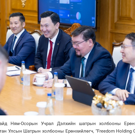
айд Ням-Осорын Учрал Дэлхийн шатрын холбооны Ерөн
тан Улсын Шатрын холбооны Ерөнхийлөгч, “Freedom Holding 