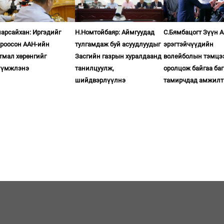
арсайхан: Иргэдийг
Н.Номтойбаяр: Аймгуудад
С.Бямбацогт Зүүн 
ироосон ААН-ийн
тулгамдаж буй асуудлуудыг
эрэгтэйчүүдийн
тмал хөрөнгийг
Засгийн газрын хуралдаанд
волейболын тэмцэ
үүмжлэнэ
танилцуулж,
оролцож байгаа баг
шийдвэрлүүлнэ
тамирчдад амжилт