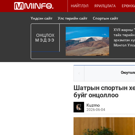
НИЙТЛЭЛ
ЯРИЛЦЛАГА
ЕРӨНХ
Үндсэн сайт
Улс төрийн сайт
Спортын сайт
XVII жарны 
ОНЦЛОХ
тайх төрийн
МЭДЭЭ
эрхэмлэн хү
Монгол Улсы
Оюутолг
Шатрын спортын хө
буйг онцоллоо
Kuzmo
2026-06-04