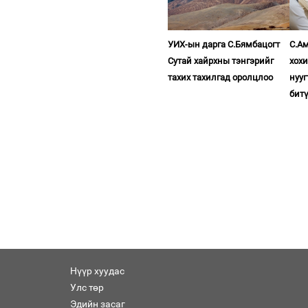
УИХ-ын дарга С.Бямбацогт
С.Ам
Сутай хайрхны тэнгэрийг
хох
тахих тахилгад оролцлоо
нууг
бит
Нүүр хуудас
Улс төр
Эдийн засаг