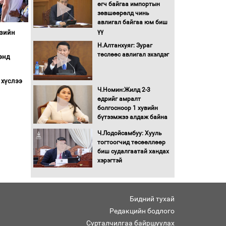
Бага орлоготой
өгч байгаа импортын
иргэдийн орлогод
зөвшөөрөлд чинь
татвар ногдуулахгүй
авлигал байгаа юм биш
байх эрх зүйн орчныг
үү
Азийн
бүрдүүллээ
Н.Алтанхуяг: Зураг
Хөшөө бүтсэн түүхийг
төслөөс авлигал эхэлдэг
энд
өгүүлэх 7 баримт
 хүслээ
Хөвсгөл нуурын лусыг
Ч.Номин:Жилд 2-3
тахих төрийн тахилгын
өдрийг амралт
ёслол боллоо
болгосноор 1 хувийн
бүтээмжээ алдаж байна
“Хар жагсаалт”-ын
Ч.Лодойсамбуу: Хууль
асуудлыг цэгцлэх
тогтоогчид төсөөллөөр
чиглэлээр
биш судалгаатай хандах
Монголбанкны
хэрэгтэй
удирдлагад 30 хоногийн
хугацаатай үүрэг өглөө
Ерөнхий сайд Н.Учрал
Бидний тухай
олимпиадын хүрээнд
гарсан зардлыг
Редакцийн бодлого
шийдвэрлэж өгөхөөр
Сурталчилгаа байршуулах