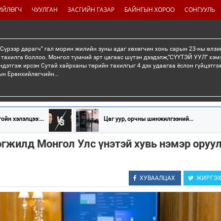
ИЙЛӨГЧ
ЧУУЛГАН
ЗАСГИЙН ГАЗАР
БАЙНГЫН ХОРОО
СОНГУУЛЬ
“Сүрээр дарагч” гал морин жилийн зуны адаг хөхөгчин хонь сарын 23-ны өлзи
 тахилга боллоо. Монгол түмний эрт цагаас шүтэн дээдэлж,“СҮҮТЭЙ УУЛ” хэмэ
ндэтгэж ирсэн Сутай хайрханы төрийн тахилгыг 4 дэх удаагаа ёслон гүйцэтг
н Ерөнхийлөгчийн...
ойн хэлэлцээ:...
Цаг уур, орчны шинжилгээний...
гжилд Монгол Улс үнэтэй хувь нэмэр оруу
ХУВААЛЦАХ
ЖИРГЭ