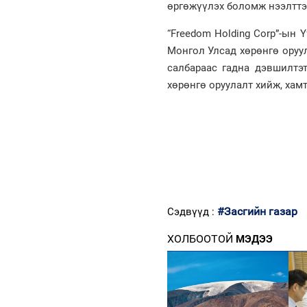
өргөжүүлэх боломж нээлттэй
“Freedom Holding Corp”-ын 
Монгол Улсад хөрөнгө оруул
салбараас гадна дэвшилтэт
хөрөнгө оруулалт хийж, хам
#Засгийн газар
Сэдвүүд :
ХОЛБООТОЙ
МЭДЭЭ