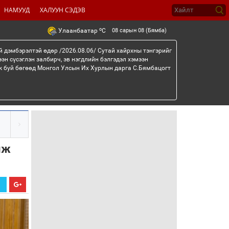
НАМУУД
ХАЛУУН СЭДЭВ
o
08 сарын 08 (Бямба)
Улаанбаатар
C
й дэмбэрэлтэй өдөр /2026.08.06/ Сутай хайрхны тэнгэрийг
эн сүсэглэн залбирч, эв нэгдлийн бэлгэдэл хэмээн
эж буй бөгөөд Монгол Улсын Их Хурлын дарга С.Бямбацогт
лж
Х