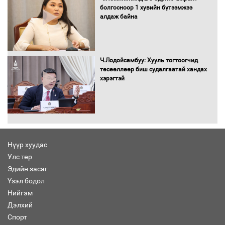
болгосноор 1 хувийн бүтээмжээ
алдаж байна
Засгийн газрын ээлжит хуралдаан
болж байна
Ч.Лодойсамбуу: Хууль тогтоогчид
төсөөллөөр биш судалгаатай хандах
хэрэгтэй
Автомашинд улсын дугаарын тэгш,
сондгойгоор шатахуун олгоно
Нүүр хуудас
Улс төр
Бага орлоготой иргэдийн орлогод
Эдийн засаг
татвар ногдуулахгүй байх эрх зүйн
Үзэл бодол
орчныг бүрдүүллээ
Нийгэм
Дэлхий
Спорт