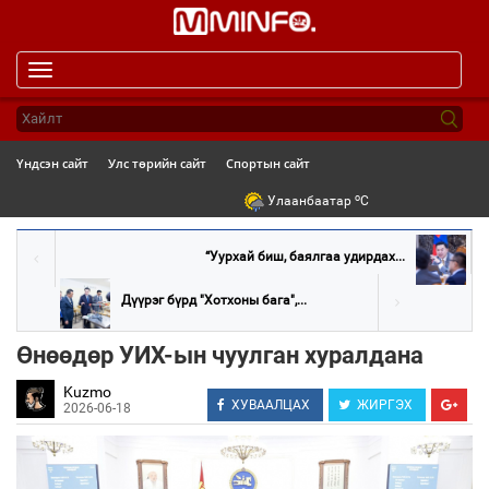
Toggle
navigation
Үндсэн сайт
Улс төрийн сайт
Спортын сайт
o
Улаанбаатар
C
“Уурхай биш, баялгаа удирдах...
Дүүрэг бүрд "Хотхоны бага",...
Өнөөдөр УИХ-ын чуулган хуралдана
Kuzmo
ХУВААЛЦАХ
ЖИРГЭХ
2026-06-18