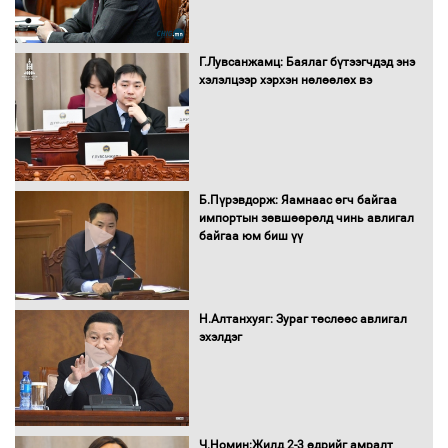
Г.Лувсанжамц: Баялаг бүтээгчдэд энэ
Монгол Улс “COP17”-д “Тал хээрийн
хэлэлцээр хэрхэн нөлөөлөх вэ
төлөвлөгөө”-гөө танилцуулна
16 төрлийн эмийг нэг эх үүсвэрээс
худалдан авах журмыг баталлаа
Б.Пүрэвдорж: Яамнаас өгч байгаа
импортын зөвшөөрөлд чинь авлигал
байгаа юм биш үү
Бүх шатанд хэмнэлтийн горимд
шилжиж, найр наадам, зөвлөгөөн,
Н.Алтанхуяг: Зураг төслөөс авлигал
гадаад томилолтыг хориглолоо
эхэлдэг
Сайд нар төсвөө хэрхэн зарцуулах вэ?
Ч.Номин:Жилд 2-3 өдрийг амралт