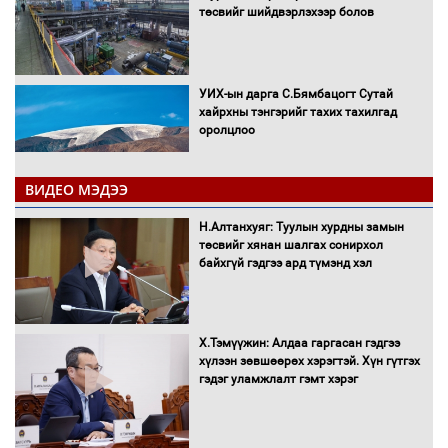
төсвийг шийдвэрлэхээр болов
УИХ-ын дарга С.Бямбацогт Сутай
хайрхны тэнгэрийг тахих тахилгад
оролцлоо
ВИДЕО МЭДЭЭ
С.Амарсайхан: Иргэдийг хохироосон
Н.Алтанхуяг: Туулын хурдны замын
ААН-ийн нуугтмал хөрөнгийг
төсвийг хянан шалгах сонирхол
битүүмжлэнэ
байхгүй гэдгээ ард түмэнд хэл
Х.Тэмүүжин: Алдаа гаргасан гэдгээ
Н.Номтойбаяр: Аймгуудад тулгамдаж
хүлээн зөвшөөрөх хэрэгтэй. Хүн гүтгэх
буй асуудлуудыг Засгийн газрын
гэдэг уламжлалт гэмт хэрэг
хуралдаанд танилцуулж,
шийдвэрлүүлнэ