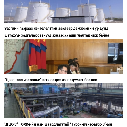
Засгийн газраас хөнгөлөлттэй зээлээр дэмжсэний үр дүнд
шатахуун хадгалах савнууд эхнээсээ ашиглалтад орж байна
“Цааснаас чөлөөлье” зөвлөлдөх хэлэлцүүлэг боллоо
"ДЦС-3” ТӨХК-ийн нэн шаардлагатай “Турбингенератор-5”-ын