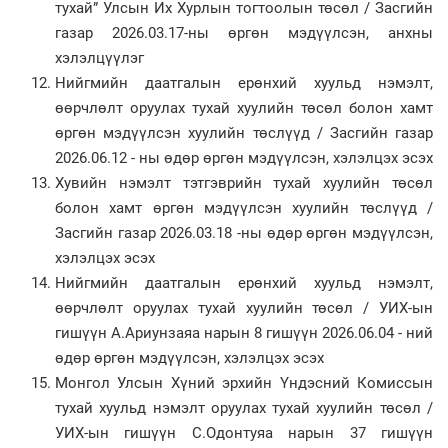
тухай” Улсын Их Хурлын тогтоолын төсөл / Засгийн
газар 2026.03.17-ны өргөн мэдүүлсэн, анхны
хэлэлцүүлэг
Нийгмийн даатгалын ерөнхий хуульд нэмэлт,
өөрчлөлт оруулах тухай хуулийн төсөл болон хамт
өргөн мэдүүлсэн хуулийн төслүүд / Засгийн газар
2026.06.12 - ны өдөр өргөн мэдүүлсэн, хэлэлцэх эсэх
Хувийн нэмэлт тэтгэврийн тухай хуулийн төсөл
болон хамт өргөн мэдүүлсэн хуулийн төслүүд /
Засгийн газар 2026.03.18 -ны өдөр өргөн мэдүүлсэн,
хэлэлцэх эсэх
Нийгмийн даатгалын ерөнхий хуульд нэмэлт,
өөрчлөлт оруулах тухай хуулийн төсөл / УИХ-ын
гишүүн А.Ариунзаяа нарын 8 гишүүн 2026.06.04 - ний
өдөр өргөн мэдүүлсэн, хэлэлцэх эсэх
Монгол Улсын Хүний эрхийн Үндэсний Комиссын
тухай хуульд нэмэлт оруулах тухай хуулийн төсөл /
УИХ-ын гишүүн С.Одонтуяа нарын 37 гишүүн