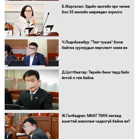
С.Бямбацогт Зүүн Азийн
Б.Жаргалан: Эдийн засгийн эрх чөлөө
эрэгтэйчүүдийн волейболын тэмцээнд
бол 35 жилийн мөрөөдөл зорилго
оролцож байгаа баг тамирчдад
амжилт хүслээ
Ч.Лодойсамбуу: "Тээг тушаа" болж
байгаа хуулиудын өөрчлөлт хэзээ вэ
Автобензин, дизель түлшний онцгой
албан татварыг тэглэлээ
Д.Цогтбаатар: Төрийн банк төрд байх
ёстой л гэж байна
Санхүүгийн хэмнэлтийн горимд эрүүл
мэндийн салбар хамаарахгүй
Ж.Галбадрах: МИАТ ТӨХК яагаад
ашигтай ажиллаж чадахгүй байна вэ?
Нөөцийн махны худалдаа,
борлуулалтыг нээлттэй ил тод
болгоно