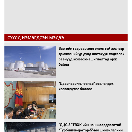
СҮҮЛД НЭМЭГДСЭН МЭДЭЭ
Засгийн газраас хөнгөлөлттэй зээлээр
дэмжсэний үр дүнд шатахуун хадгалах
савнууд эхнээсээ ашиглалтад орж
байна
“Цааснаас чөлөөлье” зөвлөлдөх
хэлэлцүүлэг боллоо
"ДЦС-3” ТӨХК-ийн нэн шаардлагатай
“Турбингенератор-5”-ын шинэчлэлийн