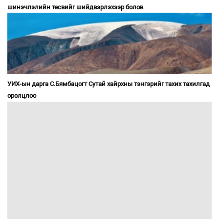
шинэчлэлийн төсвийг шийдвэрлэхээр болов
УИХ-ын дарга С.Бямбацогт Сутай хайрхны тэнгэрийг тахих тахилгад
оролцлоо