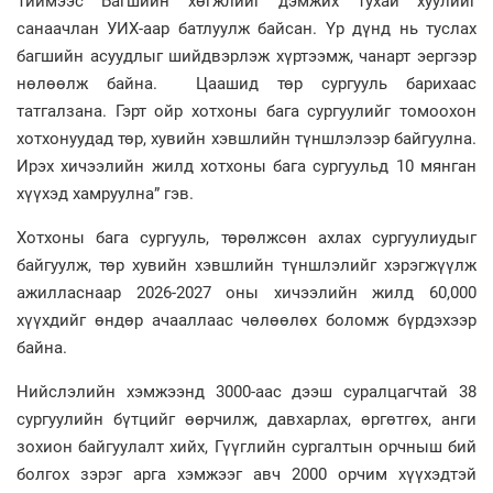
Тиймээс Багшийн хөгжлийг дэмжих тухай хуулийг
санаачлан УИХ-аар батлуулж байсан. Үр дүнд нь туслах
багшийн асуудлыг шийдвэрлэж хүртээмж, чанарт эергээр
нөлөөлж байна. Цаашид төр сургууль барихаас
татгалзана. Гэрт ойр хотхоны бага сургуулийг томоохон
хотхонуудад төр, хувийн хэвшлийн түншлэлээр байгуулна.
Ирэх хичээлийн жилд хотхоны бага сургуульд 10 мянган
хүүхэд хамруулна” гэв.
Хотхоны бага сургууль, төрөлжсөн ахлах сургуулиудыг
байгуулж, төр хувийн хэвшлийн түншлэлийг хэрэгжүүлж
ажилласнаар 2026-2027 оны хичээлийн жилд 60,000
хүүхдийг өндөр ачааллаас чөлөөлөх боломж бүрдэхээр
байна.
Нийслэлийн хэмжээнд 3000-аас дээш суралцагчтай 38
сургуулийн бүтцийг өөрчилж, давхарлах, өргөтгөх, анги
зохион байгуулалт хийх, Гүүглийн сургалтын орчныш бий
болгох зэрэг арга хэмжээг авч 2000 орчим хүүхэдтэй