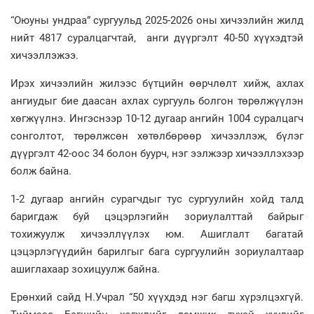
“Оюуны ундраа” сургуульд 2025-2026 оны хичээлийн жилд
нийт 4817 суралцагчтай, анги дүүргэлт 40-50 хүүхэдтэй
хичээллэжээ.
Ирэх хичээлийн жилээс бүтцийн өөрчлөлт хийж, ахлах
ангиудыг бие даасан ахлах сургууль болгон төрөлжүүлэн
хөгжүүлнэ. Ингэснээр 10-12 дугаар ангийн 1004 суралцагч
сонголтот, төрөлжсөн хөтөлбөрөөр хичээллэж, бүлэг
дүүргэлт 42-оос 34 болон буурч, нэг ээлжээр хичээллэхээр
болж байна.
1-2 дугаар ангийн сурагчдыг тус сургуулийн хойд талд
баригдаж буй цэцэрлэгийн зориулалттай байрыг
тохижуулж хичээллүүлэх юм. Ашиглалт багатай
цэцэрлэгүүдийн барилгыг бага сургуулийн зориулалтаар
ашиглахаар зохицуулж байна.
Ерөнхий сайд Н.Учрал “50 хүүхдэд нэг багш хүрэлцэхгүй.