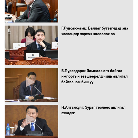
"ДЦС-3” ТӨХК-ийн нэн шаардлагатай
Г.Лувсанжамц: Баялаг бүтээгчдэд энэ
“Турбингенератор-5”-ын шинэчлэлийн
хэлэлцээр хэрхэн нөлөөлөх вэ
төсвийг шийдвэрлэхээр болов
УИХ-ын дарга С.Бямбацогт Сутай
хайрхны тэнгэрийг тахих тахилгад
Б.Пүрэвдорж: Яамнаас өгч байгаа
оролцлоо
импортын зөвшөөрөлд чинь авлигал
байгаа юм биш үү
С.Амарсайхан: Иргэдийг хохироосон
ААН-ийн нуугтмал хөрөнгийг
Н.Алтанхуяг: Зураг төслөөс авлигал
битүүмжлэнэ
эхэлдэг