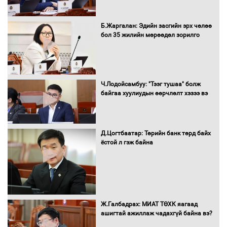
Сэлэнгэ аймгийн Сүхбаатар суманд 70
МВт-ын хүчин чадалтай ДЦС-ын галыг
Б.Жаргалан: Эдийн засгийн эрх чөлөө
асаалаа
бол 35 жилийн мөрөөдөл зорилго
Д.Энхтуяа: Иргэдийн санал, хүсэлтийг
салбарын бодлого, хууль тогтоомжид
Ч.Лодойсамбуу: "Тээг тушаа" болж
тусган бодит шийдэлд хүргэхийн
байгаа хуулиудын өөрчлөлт хэзээ вэ
төлөө ажиллана
Д.Цогтбаатар: Төрийн банк төрд байх
Засгийн газраас хөнгөлөлттэй зээлээр
ёстой л гэж байна
дэмжсэний үр дүнд шатахуун хадгалах
савнууд эхнээсээ ашиглалтад орж
байна
“Цааснаас чөлөөлье” зөвлөлдөх
Ж.Галбадрах: МИАТ ТӨХК яагаад
хэлэлцүүлэг боллоо
ашигтай ажиллаж чадахгүй байна вэ?