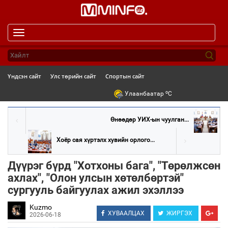
Toggle
navigation
Үндсэн сайт
Улс төрийн сайт
Спортын сайт
o
Улаанбаатар
C
Өнөөдөр УИХ-ын чуулган...
Хоёр сая хүртэлх хувийн орлого...
Дүүрэг бүрд "Хотхоны бага", "Төрөлжсөн
ахлах", "Олон улсын хөтөлбөртэй"
сургууль байгуулах ажил эхэллээ
Kuzmo
ХУВААЛЦАХ
ЖИРГЭХ
2026-06-18