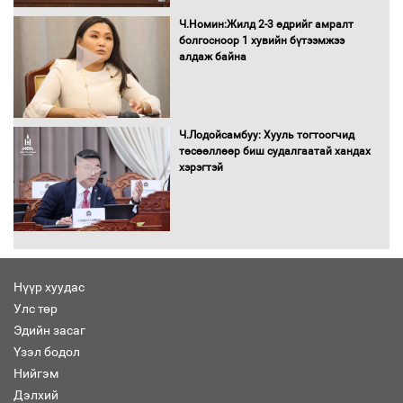
Н.Номтойбаяр: Аймгуудад тулгамдаж
буй асуудлуудыг Засгийн газрын
Ч.Номин:Жилд 2-3 өдрийг амралт
хуралдаанд танилцуулж,
болгосноор 1 хувийн бүтээмжээ
шийдвэрлүүлнэ
алдаж байна
С.Бямбацогт Зүүн Азийн
эрэгтэйчүүдийн волейболын тэмцээнд
оролцож байгаа баг тамирчдад
Ч.Лодойсамбуу: Хууль тогтоогчид
амжилт хүслээ
төсөөллөөр биш судалгаатай хандах
хэрэгтэй
Автобензин, дизель түлшний онцгой
албан татварыг тэглэлээ
Нүүр хуудас
Улс төр
Эдийн засаг
Санхүүгийн хэмнэлтийн горимд эрүүл
Үзэл бодол
мэндийн салбар хамаарахгүй
Нийгэм
Дэлхий