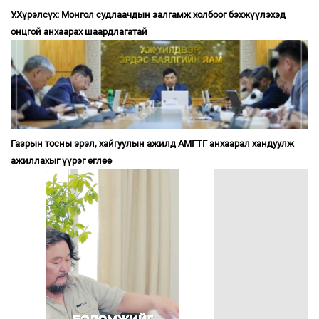
У.Хүрэлсүх: Монгол судлаачдын залгамж холбоог бэхжүүлэхэд
онцгой анхаарах шаардлагатай
Газрын тосны эрэл, хайгуулын ажилд АМГТГ анхаарал хандуулж
ажиллахыг үүрэг өглөө