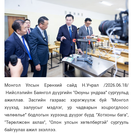
Монгол Улсын Ерөнхий сайд Н.Учрал /2026.06.18/
Нийслэлийн Баянгол дүүргийн “Оюуны ундраа” сургуульд
ажиллав. Засгийн газраас хэрэгжүүлж буй “Монгол
хүүхэд, залуусыг мэдлэг, ур чадварын хоцрогдлоос
чөлөөлье” бодлогын хүрээнд дүүрэг бүрд "Хотхоны бага",
"Төрөлжсөн ахлах", "Олон улсын хөтөлбөртэй" сургууль
байгуулах ажил эхэллээ.