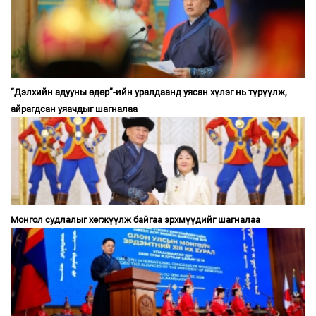
“Дэлхийн адууны өдөр”-ийн уралдаанд уясан хүлэг нь түрүүлж,
айрагдсан уяачдыг шагналаа
Монгол судлалыг хөгжүүлж байгаа эрхмүүдийг шагналаа