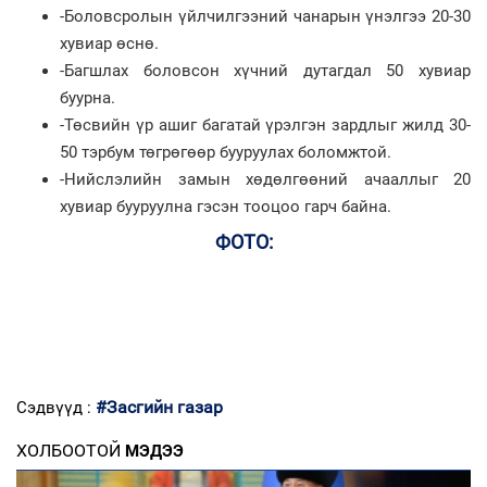
-Боловсролын үйлчилгээний чанарын үнэлгээ 20-30
хувиар өснө.
-Багшлах боловсон хүчний дутагдал 50 хувиар
буурна.
-Төсвийн үр ашиг багатай үрэлгэн зардлыг жилд 30-
50 тэрбум төгрөгөөр бууруулах боломжтой.
-Нийслэлийн замын хөдөлгөөний ачааллыг 20
хувиар бууруулна гэсэн тооцоо гарч байна.
ФОТО:
#Засгийн газар
Сэдвүүд :
ХОЛБООТОЙ
МЭДЭЭ