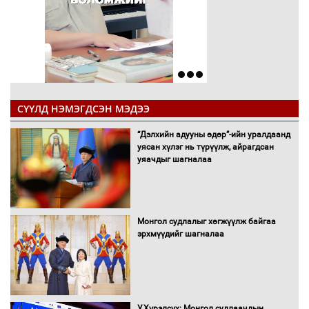
СҮҮЛД НЭМЭГДСЭН МЭДЭЭ
“Дэлхийн адууны өдөр”-ийн уралдаанд
уясан хүлэг нь түрүүлж, айрагдсан
уяачдыг шагналаа
Монгол судлалыг хөгжүүлж байгаа
эрхмүүдийг шагналаа
У.Хүрэлсүх: Монгол судлаачдын