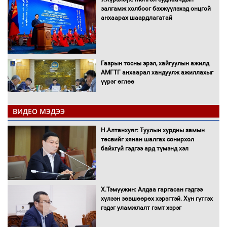
залгамж холбоог бэхжүүлэхэд онцгой
анхаарах шаардлагатай
Газрын тосны эрэл, хайгуулын ажилд
АМГТГ анхаарал хандуулж ажиллахыг
үүрэг өглөө
ВИДЕО МЭДЭЭ
Н.Номтойбаяр: Орон нутаг хөгжихөд
чөдөр болж буй хууль, эрхзүйн орчныг
Н.Алтанхуяг: Туулын хурдны замын
шинэчилнэ
төсвийг хянан шалгах сонирхол
байхгүй гэдгээ ард түмэнд хэл
Багахангай-Хөшигийн хөндий-Эмээлт
Х.Тэмүүжин: Алдаа гаргасан гэдгээ
чиглэлийн төмөр замыг ашиглалтад
хүлээн зөвшөөрөх хэрэгтэй. Хүн гүтгэх
оруулахаар бэлтгэж байна
гэдэг уламжлалт гэмт хэрэг