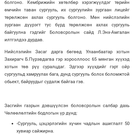
болгоно. Кембрижийн хөтөлбөр хэрэгжүүлдэг төрийн
өмчийн таван сургууль, их сургуулийн зургаан лицейг
төрөлжсөн ахлах сургууль болгоно. Мөн нийслэлийн
зургаан дүүрэгт тус бүрд төрөлжсөн ахлах сургууль
байгуулна гэдгийг Боловсролын сайд Л.Энх-Амгалан
илтгэлдээ дурдав.
Нийслэлийн Засаг дарга бөгөөд Улаанбаатар хотын
Захирагч Б.Пүрэвдагва гэр хорооллоос 65 мянган хүүхэд
хотын төв рүү суралцдаг. Эдгээр хүүхдийг гэрт ойр
сургуульд хамруулах бага, дунд сургууль болох боломжтой
обьект, байруудыг судалж байгаа гэв.
Засгийн газрын дэвшүүлсэн боловсролын салбар дахь
Чөлөөлөлтийн бодлогын үр дүнд:
-Сургууль, цэцэрлэгийн хүчин чадлын ашиглалт 50
хувиар сайжирна.