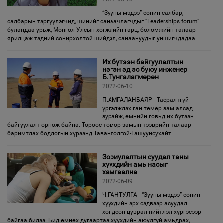
“Зууны мэдээ” сонин салбар,
салбарын тэргүүлэгчид, шинийг санаачлагчдыг “Leaderships forum”
буландаа урьж, Монгол Улсын хөгжлийн гарц, боломжийн талаар
ярилцаж тэдний сонирхолтой шийдэл, санаануудыг уншигчдадаа
Их бүтээн байгуулалтын
нэгэн эд эс буюу инженер
Б.Тунгалагмөрөн
2022-06-10
П.АМГАЛАНБАЯР Тасралтгүй
үргэлжлэх ган төмөр зам алсад
зурайж, өмнийн говьд их бүтээн
байгуулалт өрнөж байна. Төрөөс төмөр замын тээврийн талаар
баримтлах бодлогын хүрээнд Тавантолгой-Гашуунсухайт
Зориулалтын суудал таны
хүүхдийн амь насыг
хамгаална
2022-06-09
Ч.ГАНТУЛГА “Зууны мэдээ” сонин
хүүхдийн эрх сэдвээр асуудал
хөндсөн цуврал нийтлэл хүргэсээр
байгаа билээ. Бид өмнөх дугаартаа хүүхдийн аюулгүй амьдрах,