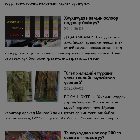
эрүүл өсөж торних нөхцөлийг хэрхэн бүрдүүлэх,
Хүүхдүүдээ замын ослоор
алдсаар байх уу?
2022-06-08
Д.ДАРАМБАЗАР Өчигдөрхөн л
ээжийнхээ гараас хөтлөөд явган
хүний замаар алхаж явсан охид,
хөвгүүд хэнэггүй жолоочийн балгаар амиа алдсаар байна. Арван
сар тээж, хүн болгосон үрээ нүдэн дээрээ алдсан эцэг
“Эгэл хилчдийн түүхийг
улсын хилийн музейгээс
үзээрэй”
2022-06-02
Р.ОЮУН ХХЕГ-ын “Хилчин” студийн
дэргэд байрлах Улсын хилийн
музейгээр зочиллоо. Музейн
хаалгаар ороход Монгол Улсын нутагт оршин тогтнож байсан
эртний улсууд, 1227 оны үеийн Их Монгол Улсын хил хязгаарыг
Та хүүхэддээ нэг дор 200 гр
сахар өгч чадах уу?