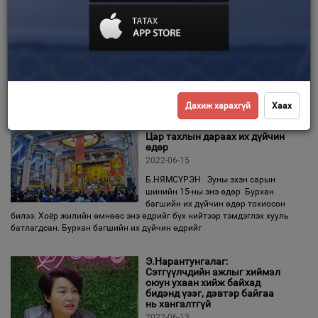
Тоон гарын үсгийг санах ойд
суурилуулах тул үнэмлэх
шинэчлэхгүй
Зурхай
2022-06-17
Б.ДАРЬСҮРЭН “E-Mongolia”-аар
дамжуулан өнөөдрийн байдлаар
улсын бүртгэлийн байгууллагын
нийт 86 төрлийн лавлагаа, үйлчилгээг цахимд үзүүлж байна. Тоон
гарын үсэг хэрэглээнд нэвтэрснээр иргэн, хуулийн
Дахиж харахгүй
Хаах
Цар тахлын дараах их дүйчин
өдөр
2022-06-15
Б.НЯМСҮРЭН Зуны эхэн сарын
шинийн 15-ны энэ өдөр Бурхан
багшийн их дүйчин өдөр тохиосон
билээ. Хоёр жилийн өмнөөс энэ өдрийг бүх нийтээр тэмдэглэх хууль
батлагдсан. Бурхан багшийн их дүйчин өдрийг
Э.Нарантунгалаг:
Сэтгүүлчдийн ажлыг хиймэл
оюун ухаан хийж байхад
бидэнд үзэг, дэвтэр байгаа
нь хангалтгүй
2022-06-13