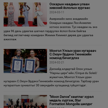
Оскарын наадмын улаан
хивсний ёслолын зургаас
2024-03-11
Америкийн кино академийн
Оскарын наадам Лос-Анжелес
хотноо эхэллээ. Тус наадам нь энэ
удаа 96 дахь удаагаа шагнал гардуулах ёслол болж байгаа
бөгөөд хөтлөгчөөр комедиан Жимми Киммел дөрөв дэх удаагаа
ажиллаж
Монгол Улсын уран нугараач
С.Оюун-Эрдэнэ Гиннесийн
номонд бичигдлээ
2024-02-21
Дэлхийд алдартай Олон улсын
“Нарны цирк”-ийн /Cirque du Soleil/
жүжигчин, Монгол Улсын уран
нугараач С.Оюун-Эрдэнэ Гиннесийн номонд бичигдлээ. Тэрбээр уран
нугаралтын суниалтыг 30 секундийн хугацаанд гүйцэтгэдэг.
"Moon Dance" хамтлаг хүрэл
медаль хүртэж, Star
Formation Mongolia шилдэг