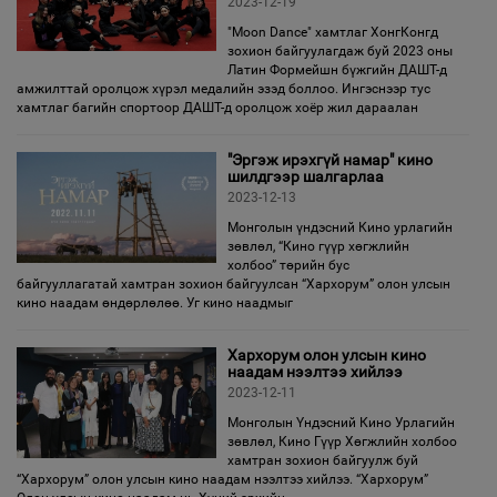
2023-12-19
"Moon Dance" хамтлаг ХонгКонгд
зохион байгуулагдаж буй 2023 оны
Латин Формейшн бүжгийн ДАШТ-д
амжилттай оролцож хүрэл медалийн эзэд боллоо. Ингэснээр тус
хамтлаг багийн спортоор ДАШТ-д оролцож хоёр жил дараалан
"Эргэж ирэхгүй намар" кино
шилдгээр шалгарлаа
2023-12-13
Монголын үндэсний Кино урлагийн
зөвлөл, “Кино гүүр хөгжлийн
холбоо” төрийн бус
байгууллагатай хамтран зохион байгуулсан “Хархорум” олон улсын
кино наадам өндөрлөлөө. Уг кино наадмыг
Хархорум олон улсын кино
наадам нээлтээ хийлээ
2023-12-11
Монголын Үндэсний Кино Урлагийн
зөвлөл, Кино Гүүр Хөгжлийн холбоо
хамтран зохион байгуулж буй
“Хархорум” олон улсын кино наадам нээлтээ хийлээ. “Хархорум”