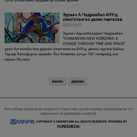
Олон улсын кино наадам нь Хүний эрхийн
Зураач А.Чадраабал АНУ-д
үзэсгэлэнгээ дахин гаргалаа
2023-12-07
Зураач Адьяабазарын Чадраабал
“HUMANKIND-NEW HORIZONS: A
VOYAGE THROUGH TIME AND SPACE”
уран бүтээлийн бие даасан үзэсгэлэнгээ АНУ-д дахин гаргаж байна.
Тэрээр Калифорни мужийн Лос Анжелес хотын ТАГ галерейд энэ
сарын 06-наас
өмнөх
дараах
Веб сайтад агуулагдсан мэдээлэл зохиогчийн эрхийн хуулиар хамгаалагдсан тул
зөвшөөрөлгүй хуулбарлах хориотой.
COPYRIGHT © MMINFO.MN ALL RIGHTS RESERVED. POWERED BY
HUREEMEDIA.