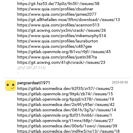
https://git.fsz53.de/73p0z/9n5f/-/issues/58
https://www.quia.com/profiles/cbushner
https://www.quia.com/profiles/james2077
https://git.allthefallen.moe/5ftm/download/-/issues/13
https://www.quia.com/profiles/acannon513
https://git.acwing.com/yx3m/crack/-/issues/26
https://www.quia.com/profiles/mikemurphy514
https://www.quia.com/profiles/lauraburton
https://www.quia.com/profiles/c487gee
https://gitlab.openmole.org/8i1vo/r9jf/-/issues/45
https://www.quia.com/profiles/justin387ta
https://git.acwing.com/41qh/crack/-/issues/23
(212.107.27.111)
·
pergcardeati1971
2023-05-30
https://gitlab.socmedica.dev/62f35/zr57/-/issues/2
https://gitlab.openmole.org/9itpk/zb74/-/issues/15
https://gitlab.openmole.org/6pzjd/n378/-/issues/19
https://gitlab.socmedica.dev/2ic9f/y95e/-/issues/42
https://gitlab.socmedica.dev/0i61h/3g7y/-/issues/14
https://gitlab.openmole.org/8zf31/hn66/-/issues/1
https://gitlab.openmole.org/t1mnx/68jr/-/issues/27
https://gitlab.socmedica.dev/00srb/1owc/-/issues/39
https://gitlab.socmedica.dev/md9w5/nx13/-/issues/18