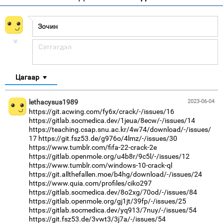
Цагаар
lethacysus1989
2023-06-04
https://git.acwing.com/fy6x/crack/-/issues/16
https://gitlab.socmedica.dev/1jeua/8ecw/-/issues/14
https://teaching.csap.snu.ac.kr/4w74/download/-/issues/
17
https://git.fsz53.de/g976o/4lmz/-/issues/30
https://www.tumblr.com/fifa-22-crack-2e
https://gitlab.openmole.org/u4b8r/9c5l/-/issues/12
https://www.tumblr.com/windows-10-crack-ql
https://git.allthefallen.moe/b4hg/download/-/issues/24
https://www.quia.com/profiles/ciko297
https://gitlab.socmedica.dev/8o2xg/70od/-/issues/84
https://gitlab.openmole.org/gj1jt/39fp/-/issues/25
https://gitlab.socmedica.dev/yq913/7nuy/-/issues/54
https://git.fsz53.de/3vwt3/3j7a/-/issues/54