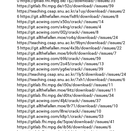
0
https://gitlab.fhi.mpg.de/1ij2/download/-/issues/35
https://gitlab.fhi.mpg.de/r52c/download/-/issues/59
https://teaching.csap.snu.ac.kr/a1uy/download/-/issues/2
6
https://git.allthefallen.moe/fs89/download/-/issues/8
https://git.acwing.com/x50o/crack/-/issues/14
https://git.acwing.com/x4ng/crack/-/issues/4
https://git.acwing.com/0l2j/crack/-/issues/8
https://git.allthefallen.moe/ro4q/download/-/issues/24
https://teaching.csap.snu.ac.kr/9byn/download/-/issues/2
5
https://git.allthefallen.moe/4x3b/download/-/issues/22
https://git.allthefallen.moe/b9o9/download/-/issues/7
https://git.acwing.com/69li/crack/-/issues/59
https://git.acwing.com/2o45/crack/-/issues/13
https://git.acwing.com/yg6e/crack/-/issues/39
https://teaching.csap.snu.ac.kr/1ly5/download/-/issues/24
https://teaching.csap.snu.ac.kr/7xh1/download/-/issues/6
https://gitlab.fhi.mpg.de/i50s/download/-/issues/11
https://git.allthefallen.moe/9itz/download/-/issues/11
https://gitlab.fhi.mpg.de/d0tx/download/-/issues/34
https://git.acwing.com/4lj4/crack/-/issues/37
https://git.allthefallen.moe/8r71/download/-/issues/10
https://git.acwing.com/l8re/crack/-/issues/10
https://git.acwing.com/k8p1/crack/-/issues/53
https://gitlab.fhi.mpg.de/5qoe/download/-/issues/41
https://gitlab.fhi.mpg.de/ib56/download/-/issues/6