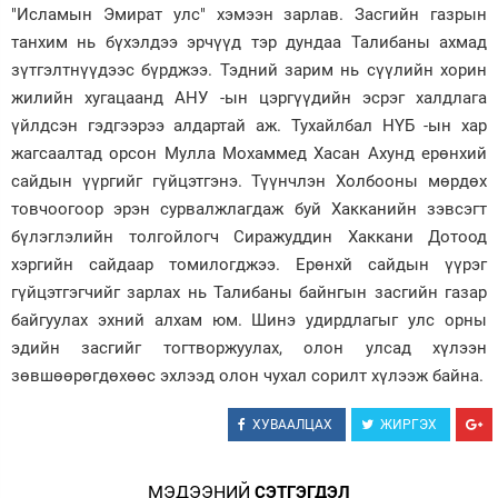
"Исламын Эмират улс" хэмээн зарлав. Засгийн газрын
Зурхай
танхим нь бүхэлдээ эрчүүд тэр дундаа Талибаны ахмад
зүтгэлтнүүдээс бүрджээ. Тэдний зарим нь сүүлийн хорин
жилийн хугацаанд АНУ -ын цэргүүдийн эсрэг халдлага
үйлдсэн гэдгээрээ алдартай аж. Тухайлбал НҮБ -ын хар
жагсаалтад орсон Мулла Мохаммед Хасан Ахунд ерөнхий
сайдын үүргийг гүйцэтгэнэ. Түүнчлэн Холбооны мөрдөх
товчоогоор эрэн сурвалжлагдаж буй Хакканийн зэвсэгт
бүлэглэлийн толгойлогч Сиражуддин Хаккани Дотоод
хэргийн сайдаар томилогджээ. Ерөнхй сайдын үүрэг
гүйцэтгэгчийг зарлах нь Талибаны байнгын засгийн газар
байгуулах эхний алхам юм. Шинэ удирдлагыг улс орны
эдийн засгийг тогтворжуулах, олон улсад хүлээн
зөвшөөрөгдөхөөс эхлээд олон чухал сорилт хүлээж байна.
ХУВААЛЦАХ
ЖИРГЭХ
МЭДЭЭНИЙ
СЭТГЭГДЭЛ