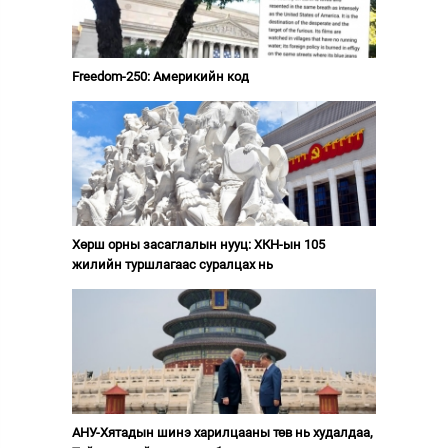
Freedom-250: Америкийн код
Хөрш орны засаглалын нууц: ХКН-ын 105
жилийн туршлагаас суралцах нь
АНУ-Хятадын шинэ харилцааны төв нь худалдаа,