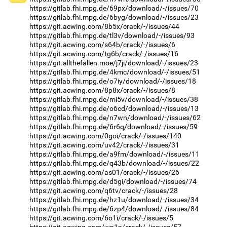
https://gitlab.fhi.mpg.de/69px/download/-/issues/70
https://gitlab.fhi.mpg.de/6byg/download/-/issues/23
https://git.acwing.com/8b5x/crack/-/issues/44
https://gitlab.fhi.mpg.de/tl3v/download/-/issues/93
https://git.acwing.com/s64b/crack/-/issues/6
https://git.acwing.com/tg6b/crack/-/issues/16
https://git.allthefallen.moe/j7ji/download/-/issues/23
https://gitlab.fhi.mpg.de/4kmc/download/-/issues/51
https://gitlab.fhi.mpg.de/o7iy/download/-/issues/18
https://git.acwing.com/8p8x/crack/-/issues/8
https://gitlab.fhi.mpg.de/mi5v/download/-/issues/38
https://gitlab.fhi.mpg.de/o6cd/download/-/issues/13
https://gitlab.fhi.mpg.de/n7wn/download/-/issues/62
https://gitlab.fhi.mpg.de/6r6q/download/-/issues/59
https://git.acwing.com/0goi/crack/-/issues/140
https://git.acwing.com/uv42/crack/-/issues/31
https://gitlab.fhi.mpg.de/a9fm/download/-/issues/11
https://gitlab.fhi.mpg.de/q43b/download/-/issues/22
https://git.acwing.com/as01/crack/-/issues/26
https://gitlab.fhi.mpg.de/d5gi/download/-/issues/74
https://git.acwing.com/q6tv/crack/-/issues/28
https://gitlab.fhi.mpg.de/hz1u/download/-/issues/34
https://gitlab.fhi.mpg.de/6zp4/download/-/issues/84
https://git.acwing.com/6o1i/crack/-/issues/5
https://git.acwing.com/wn1n/crack/-/issues/57