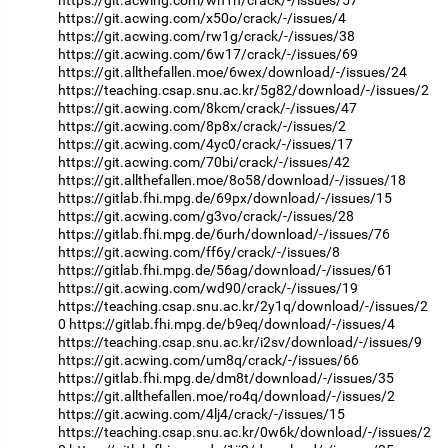
https://git.acwing.com/x50o/crack/-/issues/4
https://git.acwing.com/rw1g/crack/-/issues/38
https://git.acwing.com/6w17/crack/-/issues/69
https://git.allthefallen.moe/6wex/download/-/issues/24
https://teaching.csap.snu.ac.kr/5g82/download/-/issues/2
https://git.acwing.com/8kcm/crack/-/issues/47
https://git.acwing.com/8p8x/crack/-/issues/2
https://git.acwing.com/4yc0/crack/-/issues/17
https://git.acwing.com/70bi/crack/-/issues/42
https://git.allthefallen.moe/8o58/download/-/issues/18
https://gitlab.fhi.mpg.de/69px/download/-/issues/15
https://git.acwing.com/g3vo/crack/-/issues/28
https://gitlab.fhi.mpg.de/6urh/download/-/issues/76
https://git.acwing.com/ff6y/crack/-/issues/8
https://gitlab.fhi.mpg.de/56ag/download/-/issues/61
https://git.acwing.com/wd90/crack/-/issues/19
https://teaching.csap.snu.ac.kr/2y1q/download/-/issues/2
0
https://gitlab.fhi.mpg.de/b9eq/download/-/issues/4
https://teaching.csap.snu.ac.kr/i2sv/download/-/issues/9
https://git.acwing.com/um8q/crack/-/issues/66
https://gitlab.fhi.mpg.de/dm8t/download/-/issues/35
https://git.allthefallen.moe/ro4q/download/-/issues/2
https://git.acwing.com/4lj4/crack/-/issues/15
https://teaching.csap.snu.ac.kr/0w6k/download/-/issues/2