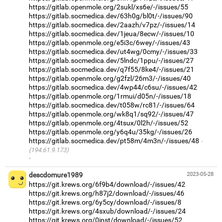
https://gitlab.openmole.org/2sukl/xs6e/-/issues/55
https://gitlab.socmedica.dev/63h0g/bl0t/-/issues/90
https://gitlab.socmedica.dev/2aazh/v7pz/-/issues/14
https://gitlab.socmedica.dev/1jeua/8ecw/-/issues/10
https://gitlab.openmole.org/e5i3c/6wey/-/issues/43
https://gitlab.socmedica.dev/ut4wg/0cmy/-/issues/33
https://gitlab.socmedica.dev/5lndc/1ppu/-/issues/27
https://gitlab.socmedica.dev/q7f55/8ke4/-/issues/21
https://gitlab.openmole.org/g2fzl/26m3/-/issues/40
https://gitlab.socmedica.dev/4wp44/c6su/-/issues/42
https://gitlab.openmole.org/1rmui/d05n/-/issues/18
https://gitlab.socmedica.dev/t058w/rc81/-/issues/64
https://gitlab.openmole.org/wk8q1/sq92/-/issues/47
https://gitlab.openmole.org/4tsux/0l2h/-/issues/52
https://gitlab.openmole.org/y6q4u/35kg/-/issues/26
https://gitlab.socmedica.dev/pt58m/4m3n/-/issues/48
(194.61.9.173)
·
descdomure1989
2023-05-28
https://git.krews.org/6f9b4/download/-/issues/42
https://git.krews.org/h87j2/download/-/issues/46
https://git.krews.org/6y5cy/download/-/issues/8
https://git.krews.org/4sxub/download/-/issues/24
https://git.krews.org/0inst/download/-/issues/52