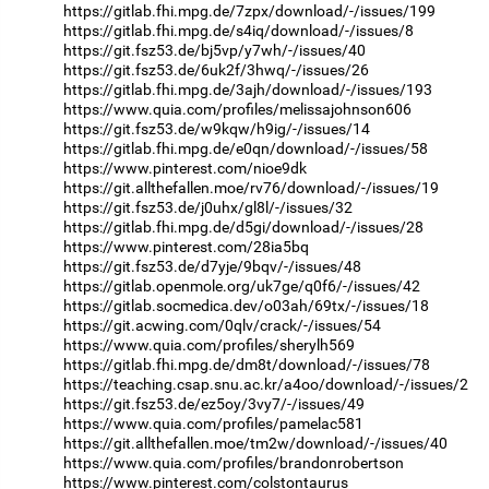
https://gitlab.fhi.mpg.de/7zpx/download/-/issues/199
https://gitlab.fhi.mpg.de/s4iq/download/-/issues/8
https://git.fsz53.de/bj5vp/y7wh/-/issues/40
https://git.fsz53.de/6uk2f/3hwq/-/issues/26
https://gitlab.fhi.mpg.de/3ajh/download/-/issues/193
https://www.quia.com/profiles/melissajohnson606
https://git.fsz53.de/w9kqw/h9ig/-/issues/14
https://gitlab.fhi.mpg.de/e0qn/download/-/issues/58
https://www.pinterest.com/nioe9dk
https://git.allthefallen.moe/rv76/download/-/issues/19
https://git.fsz53.de/j0uhx/gl8l/-/issues/32
https://gitlab.fhi.mpg.de/d5gi/download/-/issues/28
https://www.pinterest.com/28ia5bq
https://git.fsz53.de/d7yje/9bqv/-/issues/48
https://gitlab.openmole.org/uk7ge/q0f6/-/issues/42
https://gitlab.socmedica.dev/o03ah/69tx/-/issues/18
https://git.acwing.com/0qlv/crack/-/issues/54
https://www.quia.com/profiles/sherylh569
https://gitlab.fhi.mpg.de/dm8t/download/-/issues/78
https://teaching.csap.snu.ac.kr/a4oo/download/-/issues/2
https://git.fsz53.de/ez5oy/3vy7/-/issues/49
https://www.quia.com/profiles/pamelac581
https://git.allthefallen.moe/tm2w/download/-/issues/40
https://www.quia.com/profiles/brandonrobertson
https://www.pinterest.com/colstontaurus