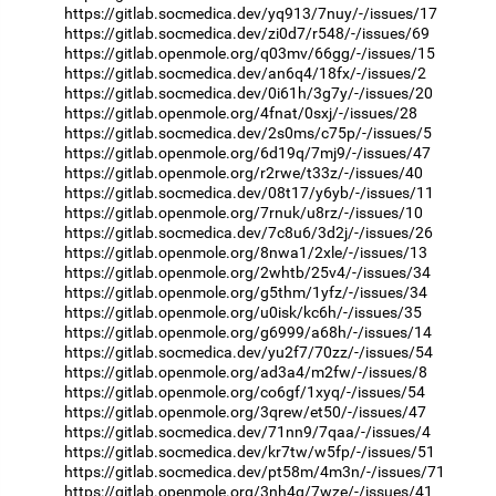
https://gitlab.socmedica.dev/yq913/7nuy/-/issues/17
https://gitlab.socmedica.dev/zi0d7/r548/-/issues/69
https://gitlab.openmole.org/q03mv/66gg/-/issues/15
https://gitlab.socmedica.dev/an6q4/18fx/-/issues/2
https://gitlab.socmedica.dev/0i61h/3g7y/-/issues/20
https://gitlab.openmole.org/4fnat/0sxj/-/issues/28
https://gitlab.socmedica.dev/2s0ms/c75p/-/issues/5
https://gitlab.openmole.org/6d19q/7mj9/-/issues/47
https://gitlab.openmole.org/r2rwe/t33z/-/issues/40
https://gitlab.socmedica.dev/08t17/y6yb/-/issues/11
https://gitlab.openmole.org/7rnuk/u8rz/-/issues/10
https://gitlab.socmedica.dev/7c8u6/3d2j/-/issues/26
https://gitlab.openmole.org/8nwa1/2xle/-/issues/13
https://gitlab.openmole.org/2whtb/25v4/-/issues/34
https://gitlab.openmole.org/g5thm/1yfz/-/issues/34
https://gitlab.openmole.org/u0isk/kc6h/-/issues/35
https://gitlab.openmole.org/g6999/a68h/-/issues/14
https://gitlab.socmedica.dev/yu2f7/70zz/-/issues/54
https://gitlab.openmole.org/ad3a4/m2fw/-/issues/8
https://gitlab.openmole.org/co6gf/1xyq/-/issues/54
https://gitlab.openmole.org/3qrew/et50/-/issues/47
https://gitlab.socmedica.dev/71nn9/7qaa/-/issues/4
https://gitlab.socmedica.dev/kr7tw/w5fp/-/issues/51
https://gitlab.socmedica.dev/pt58m/4m3n/-/issues/71
https://gitlab.openmole.org/3nh4g/7wze/-/issues/41