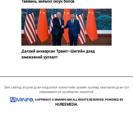
Тайвань, хиймэл оюун болов
Дэлхий анхаарсан Трамп–Шигийн дээд
хэмжээний уулзалт
Веб сайтад агуулагдсан мэдээлэл зохиогчийн эрхийн хуулиар хамгаалагдсан тул
зөвшөөрөлгүй хуулбарлах хориотой.
COPYRIGHT © MMINFO.MN ALL RIGHTS RESERVED. POWERED BY
HUREEMEDIA.