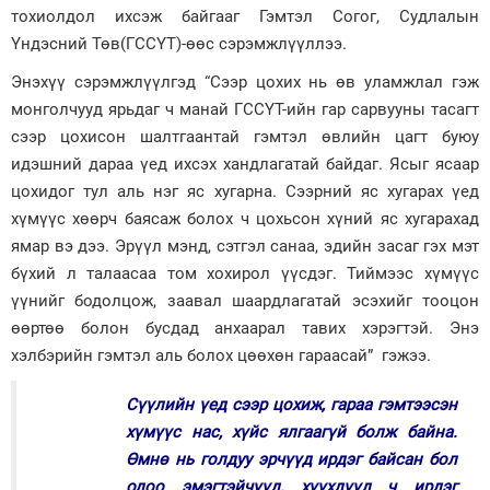
тохиолдол ихсэж байгааг Гэмтэл Согог, Судлалын
Үндэсний Төв(ГССҮТ)-өөс сэрэмжлүүллээ.
Энэхүү сэрэмжлүүлгэд “Сээр цохих нь өв уламжлал гэж
монголчууд ярьдаг ч манай ГССҮТ-ийн гар сарвууны тасагт
сээр цохисон шалтгаантай гэмтэл өвлийн цагт буюу
идэшний дараа үед ихсэх хандлагатай байдаг. Ясыг ясаар
цохидог тул аль нэг яс хугарна. Сээрний яс хугарах үед
хүмүүс хөөрч баясаж болох ч цохьсон хүний яс хугарахад
ямар вэ дээ. Эрүүл мэнд, сэтгэл санаа, эдийн засаг гэх мэт
бүхий л талаасаа том хохирол үүсдэг. Тиймээс хүмүүс
үүнийг бодолцож, заавал шаардлагатай эсэхийг тооцон
өөртөө болон бусдад анхаарал тавих хэрэгтэй. Энэ
хэлбэрийн гэмтэл аль болох цөөхөн гараасай” гэжээ.
Сүүлийн үед сээр цохиж, гараа гэмтээсэн
хүмүүс нас, хүйс ялгаагүй болж байна.
Өмнө нь голдуу эрчүүд ирдэг байсан бол
одоо эмэгтэйчүүд, хүүхдүүд ч ирдэг