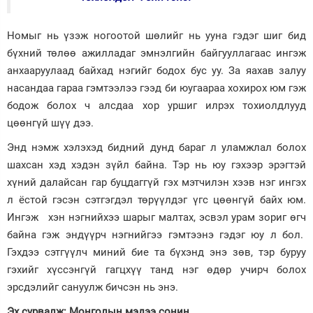
Номыг нь үзэж ногоотой шөлийг нь ууна гэдэг шиг бид
бүхний төлөө ажилладаг эмнэлгийн байгууллагаас ингэж
анхааруулаад байхад нэгийг бодох бус уу. За яахав залуу
насандаа гараа гэмтээлээ гээд би юугаараа хохирох юм гэж
бодож болох ч алсдаа хор уршиг илрэх тохиолдлууд
цөөнгүй шүү дээ.
Энд нэмж хэлэхэд бидний дунд бараг л уламжлал болох
шахсан хэд хэдэн зүйл байна. Тэр нь юу гэхээр эрэгтэй
хүний далайсан гар буцдаггүй гэх мэтчилэн хээв нэг ингэх
л ёстой гэсэн сэтгэгдэл төрүүлдэг үгс цөөнгүй байх юм.
Ингэж хэн нэгнийхээ шарыг малтах, эсвэл урам зориг өгч
байна гэж эндүүрч нэгнийгээ гэмтээнэ гэдэг юу л бол.
Гэхдээ сэтгүүлч миний бие та бүхэнд энэ зөв, тэр буруу
гэхийг хүссэнгүй гагцхүү танд нэг өдөр учирч болох
эрсдэлийг сануулж бичсэн нь энэ.
Эх сурвалж: Монголын мэдээ сонин