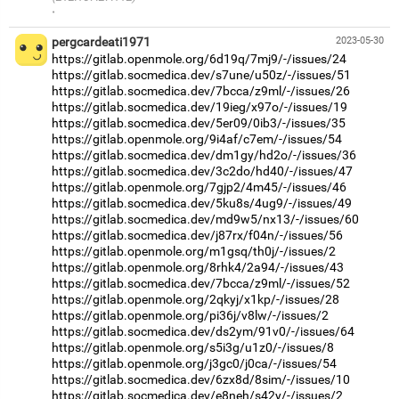
·
pergcardeati1971
2023-05-30
https://gitlab.openmole.org/6d19q/7mj9/-/issues/24
https://gitlab.socmedica.dev/s7une/u50z/-/issues/51
https://gitlab.socmedica.dev/7bcca/z9ml/-/issues/26
https://gitlab.socmedica.dev/19ieg/x97o/-/issues/19
https://gitlab.socmedica.dev/5er09/0ib3/-/issues/35
https://gitlab.openmole.org/9i4af/c7em/-/issues/54
https://gitlab.socmedica.dev/dm1gy/hd2o/-/issues/36
https://gitlab.socmedica.dev/3c2do/hd40/-/issues/47
https://gitlab.openmole.org/7gjp2/4m45/-/issues/46
https://gitlab.socmedica.dev/5ku8s/4ug9/-/issues/49
https://gitlab.socmedica.dev/md9w5/nx13/-/issues/60
https://gitlab.socmedica.dev/j87rx/f04n/-/issues/56
https://gitlab.openmole.org/m1gsq/th0j/-/issues/2
https://gitlab.openmole.org/8rhk4/2a94/-/issues/43
https://gitlab.socmedica.dev/7bcca/z9ml/-/issues/52
https://gitlab.openmole.org/2qkyj/x1kp/-/issues/28
https://gitlab.openmole.org/pi36j/v8lw/-/issues/2
https://gitlab.socmedica.dev/ds2ym/91v0/-/issues/64
https://gitlab.openmole.org/s5i3g/u1z0/-/issues/8
https://gitlab.openmole.org/j3gc0/j0ca/-/issues/54
https://gitlab.socmedica.dev/6zx8d/8sim/-/issues/10
https://gitlab.socmedica.dev/e8neh/s42y/-/issues/2