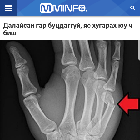
Эхлэл
Далайсан гар буцдаггүй, яс хугарах юу ч
биш
Цаг агаар
Валют ханш
Улс төр
Эдийн засаг
Үзэл бодол
Спорт
Нийгэм
Дэлхий
Энтертайнмэнт