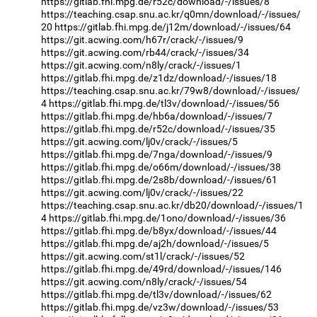
https://gitlab.fhi.mpg.de/r52c/download/-/issues/8
https://teaching.csap.snu.ac.kr/q0mn/download/-/issues/
20
https://gitlab.fhi.mpg.de/j12m/download/-/issues/64
https://git.acwing.com/h67r/crack/-/issues/9
https://git.acwing.com/rb44/crack/-/issues/34
https://git.acwing.com/n8ly/crack/-/issues/1
https://gitlab.fhi.mpg.de/z1dz/download/-/issues/18
https://teaching.csap.snu.ac.kr/79w8/download/-/issues/
4
https://gitlab.fhi.mpg.de/tl3v/download/-/issues/56
https://gitlab.fhi.mpg.de/hb6a/download/-/issues/7
https://gitlab.fhi.mpg.de/r52c/download/-/issues/35
https://git.acwing.com/lj0v/crack/-/issues/5
https://gitlab.fhi.mpg.de/7nga/download/-/issues/9
https://gitlab.fhi.mpg.de/o66m/download/-/issues/38
https://gitlab.fhi.mpg.de/2s8b/download/-/issues/61
https://git.acwing.com/lj0v/crack/-/issues/22
https://teaching.csap.snu.ac.kr/db20/download/-/issues/1
4
https://gitlab.fhi.mpg.de/1ono/download/-/issues/36
https://gitlab.fhi.mpg.de/b8yx/download/-/issues/44
https://gitlab.fhi.mpg.de/aj2h/download/-/issues/5
https://git.acwing.com/st1l/crack/-/issues/52
https://gitlab.fhi.mpg.de/49rd/download/-/issues/146
https://git.acwing.com/n8ly/crack/-/issues/54
https://gitlab.fhi.mpg.de/tl3v/download/-/issues/62
https://gitlab.fhi.mpg.de/vz3w/download/-/issues/53