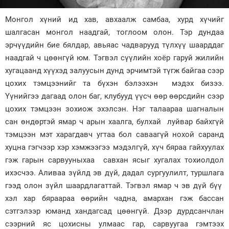
Зурхай
Монгол хүний ид хав, авхаалж самбаа, хурд хүчийг
шалгасан монгол наадгай, тоглоом олон. Тэр дундаа
эрчүүдийн бие бялдар, авьяас чадварууд түлхүү шаарддаг
наадгай ч цөөнгүй юм. Тэгвэл сүүлийн хоёр гаруй жилийн
хугацаанд хүүхэд залуусын дунд эрчимтэй түгж байгаа сээр
цохих тэмцээнийг та бүхэн бэлээхэн мэдэх бизээ.
Үүнийгээ дагаад олон баг, клубууд үүсч өөр өөрсдийн сээр
цохих тэмцээн зохиож эхэлсэн. Нэг талаараа шагналын
сан өндөртэй ямар ч арын хаалга, булхай луйвар байхгүй
тэмцээн мэт харагдавч угтаа бол саваагүй нохой саранд
хуцна гэгчээр хэр хэмжээгээ мэдэлгүй, хүч бяраа гайхуулах
гэж гарын сарвууныхаа савхан ясыг хугалах тохиолдол
ихэсчээ. Аливаа зүйлд эв дүй, дадал сургуулилт, туршлага
гээд олон зүйл шаардлагаттай. Тэгвэл ямар ч эв дүй бүү
хэл хар бяраараа өөрийн чадна, амархан гэж бассан
сэтгэлээр юманд хандагсад цөөнгүй. Дээр дурдсанчлан
сээрний яс цохисны улмаас гар, сарвуугаа гэмтээх