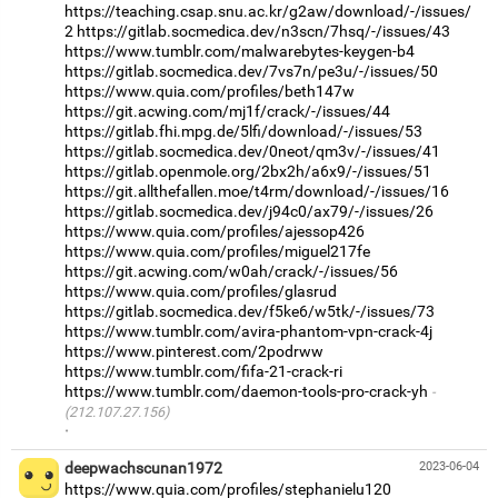
https://teaching.csap.snu.ac.kr/g2aw/download/-/issues/
2
https://gitlab.socmedica.dev/n3scn/7hsq/-/issues/43
https://www.tumblr.com/malwarebytes-keygen-b4
https://gitlab.socmedica.dev/7vs7n/pe3u/-/issues/50
https://www.quia.com/profiles/beth147w
https://git.acwing.com/mj1f/crack/-/issues/44
https://gitlab.fhi.mpg.de/5lfi/download/-/issues/53
https://gitlab.socmedica.dev/0neot/qm3v/-/issues/41
https://gitlab.openmole.org/2bx2h/a6x9/-/issues/51
https://git.allthefallen.moe/t4rm/download/-/issues/16
https://gitlab.socmedica.dev/j94c0/ax79/-/issues/26
https://www.quia.com/profiles/ajessop426
https://www.quia.com/profiles/miguel217fe
https://git.acwing.com/w0ah/crack/-/issues/56
https://www.quia.com/profiles/glasrud
https://gitlab.socmedica.dev/f5ke6/w5tk/-/issues/73
https://www.tumblr.com/avira-phantom-vpn-crack-4j
https://www.pinterest.com/2podrww
https://www.tumblr.com/fifa-21-crack-ri
https://www.tumblr.com/daemon-tools-pro-crack-yh
(212.107.27.156)
·
deepwachscunan1972
2023-06-04
https://www.quia.com/profiles/stephanielu120