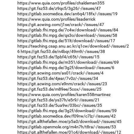
https://www.quia.com/profiles/chaldeman355
https://git.fsz53.de/z9qc5/3g26/-/issues/47
https://gitlab.socmedica.dev/an6q4/18fx/-/issues/19
https://www.quia.com/profiles/lisaderrick
https://git.acwing.com/j1se/crack/-/issues/47
https://gitlab.fhi.mpg.de/7c4w/download/-/issues/84
https://gitlab.fhi.mpg.de/qs3o/download/-/issues/58
https://gitlab.fhi.mpg.de/51lt/download/-/issues/17
https://teaching.csap.snu.ac.kr/q1cw/download/-/issues/2
6
https://git.fsz53.de/n4bqr/49m9/-/issues/38
https://git.fsz53.de/5pbf4/c65t/-/issues/15
https://gitlab.fhi.mpg.de/m351/download/-/issues/69
https://gitlab.fhi.mpg.de/3g2f/download/-/issues/6
https://git.acwing.com/as01/crack/-/issues/4
https://git.fsz53.de/4jear/7v0z/-/issues/34
https://git.acwing.com/e9nm/crack/-/issues/23
https://git.fsz53.de/m89ee/5cox/-/issues/25
https://www.quia.com/profiles/karen558martinez
https://git.fsz53.de/ys37h/e5r9/-/issues/21
https://git.fsz53.de/5ua9w/03bc/-/issues/35
https://gitlab.fhi.mpg.de/3g2f/download/-/issues/59
https://gitlab.socmedica.dev/f09rw/c7lz/-/issues/42
https://git.allthefallen.moe/p5a0/download/-/issues/45
https://gitlab.openmole.org/m4n7h/t8ra/-/issues/53
https://git.allthefallen.moe/01c4/download/-/issues/12