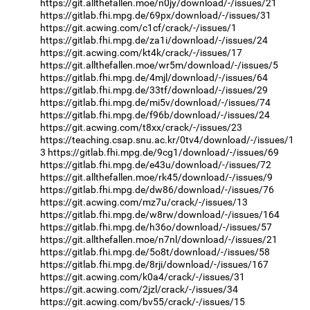
https://git.allthefallen.moe/n0jy/download/-/issues/21
https://gitlab.fhi.mpg.de/69px/download/-/issues/31
https://git.acwing.com/c1cf/crack/-/issues/1
https://gitlab.fhi.mpg.de/za1i/download/-/issues/24
https://git.acwing.com/kt4k/crack/-/issues/17
https://git.allthefallen.moe/wr5m/download/-/issues/5
https://gitlab.fhi.mpg.de/4mjl/download/-/issues/64
https://gitlab.fhi.mpg.de/33tf/download/-/issues/29
https://gitlab.fhi.mpg.de/mi5v/download/-/issues/74
https://gitlab.fhi.mpg.de/f96b/download/-/issues/24
https://git.acwing.com/t8xx/crack/-/issues/23
https://teaching.csap.snu.ac.kr/0tv4/download/-/issues/1
3
https://gitlab.fhi.mpg.de/9cg1/download/-/issues/69
https://gitlab.fhi.mpg.de/e43u/download/-/issues/72
https://git.allthefallen.moe/rk45/download/-/issues/9
https://gitlab.fhi.mpg.de/dw86/download/-/issues/76
https://git.acwing.com/mz7u/crack/-/issues/13
https://gitlab.fhi.mpg.de/w8rw/download/-/issues/164
https://gitlab.fhi.mpg.de/h36o/download/-/issues/57
https://git.allthefallen.moe/n7nl/download/-/issues/21
https://gitlab.fhi.mpg.de/5o8t/download/-/issues/58
https://gitlab.fhi.mpg.de/8rji/download/-/issues/167
https://git.acwing.com/k0a4/crack/-/issues/31
https://git.acwing.com/2jzl/crack/-/issues/34
https://git.acwing.com/bv55/crack/-/issues/15