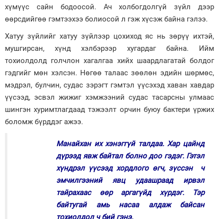
хүмүүс сайн бодоосой. Ач холбогдолгүй зүйл дээр
өөрсдийгөө гэмтээхээ болиосой л гэж хүсэж байна гэлээ.
Хатуу зүйлийг хатуу зүйлээр цохиход яс нь зөрүү ихтэй,
мушгирсан, хүнд хэлбэрээр хугардаг байна. Ийм
тохиолдолд голчлон хагалгаа хийх шаардлагатай болдог
гэдгийг мөн хэлсэн. Нөгөө талаас зөөлөн эдийн шөрмөс,
мэдрэл, булчин, судас зэрэгт гэмтэл үүсэхэд хаван хавдар
үүсээд, эсвэл жижиг хэмжээний судас тасарсны улмаас
шингэн хуримтлагдаад тэжээлт орчин буюу бактери үржих
боломж бүрддэг ажээ.
Манайхан их хэнэггүй талдаа. Хар цайнд
дүрээд явж байтал болно доо гэдэг. Гэтэл
хүндрэл үүсээд хордлого өгч, зүссэн ч
эмчилгээний явц удаашраад ирвэл
тайрахаас өөр аргагүйд хүрдэг. Тэр
байтугай амь насаа алдаж байсан
тохиолдол ч бий гэнэ.