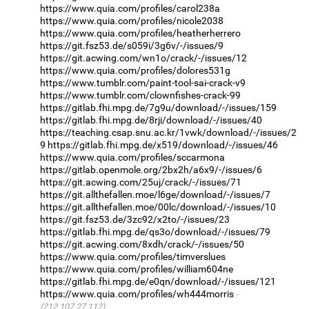
https://www.quia.com/profiles/carol238a
https://www.quia.com/profiles/nicole2038
https://www.quia.com/profiles/heatherherrero
https://git.fsz53.de/s059i/3g6v/-/issues/9
https://git.acwing.com/wn1o/crack/-/issues/12
https://www.quia.com/profiles/dolores531g
https://www.tumblr.com/paint-tool-sai-crack-v9
https://www.tumblr.com/clownfishes-crack-99
https://gitlab.fhi.mpg.de/7g9u/download/-/issues/159
https://gitlab.fhi.mpg.de/8rji/download/-/issues/40
https://teaching.csap.snu.ac.kr/1vwk/download/-/issues/2
9
https://gitlab.fhi.mpg.de/x519/download/-/issues/46
https://www.quia.com/profiles/sccarmona
https://gitlab.openmole.org/2bx2h/a6x9/-/issues/6
https://git.acwing.com/25uj/crack/-/issues/71
https://git.allthefallen.moe/l6ge/download/-/issues/7
https://git.allthefallen.moe/00lc/download/-/issues/10
https://git.fsz53.de/3zc92/x2to/-/issues/23
https://gitlab.fhi.mpg.de/qs3o/download/-/issues/79
https://git.acwing.com/8xdh/crack/-/issues/50
https://www.quia.com/profiles/timverslues
https://www.quia.com/profiles/william604ne
https://gitlab.fhi.mpg.de/e0qn/download/-/issues/121
https://www.quia.com/profiles/wh444morris
(212.107.27.112)