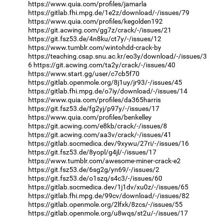
https://www.quia.com/profiles/jamarla
https://gitlab.fhi.mpg.de/1e2z/download/-/issues/79
https://www.quia.com/profiles/kegolden192
https://git.acwing.com/gg7z/crack/-/issues/21
https://git.fsz53.de/4n8ku/ct7y/-/issues/12
https://www.tumblr.com/wintohdd-crack-by
https://teaching.csap.snu.ac.kr/eo3y/download/-/issues/3
6
https://git.acwing.com/ta2y/crack/-/issues/40
https://www.start.gg/user/c7cb5f70
https://gitlab.openmole.org/8j1uy/jr93/-/issues/45
https://gitlab.fhi.mpg.de/o7iy/download/-/issues/14
https://www.quia.com/profiles/da365harris
https://git.fsz53.de/fg2yj/p97y/-/issues/17
https://www.quia.com/profiles/benkelley
https://git.acwing.com/e8kb/crack/-/issues/8
https://git.acwing.com/aa3v/crack/-/issues/41
https://gitlab.socmedica.dev/9xywu/27ri/-/issues/16
https://git.fsz53.de/8yopl/g4jl/-/issues/17
https://www.tumblr.com/awesome-miner-crack-e2
https://git.fsz53.de/6sg2g/yn69/-/issues/2
https://git.fsz53.de/o1szq/s4c3/-/issues/60
https://gitlab.socmedica.dev/1j1dv/xu0z/-/issues/65
https://gitlab.fhi.mpg.de/99cv/download/-/issues/82
https://gitlab.openmole.org/2lfxk/8zcs/-/issues/55
https://gitlab.openmole.org/u8wqs/st2u/-/issues/17