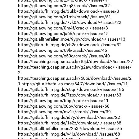
https://git.acwing.com/zx4b/crack/-/issues/4
https://git.acwing.com/3kq8/crack/-/issues/32
https://gitlab.fhi.mpg.de/3ukb/download/-/issues/3
https://git.acwing.com/e1mh/crack/-/issues/51
https://gitlab.fhi.mpg.de/7vk0/download/-/issues/22
https://git.acwing.com/0m4f/crack/-/issues/3
https://git.acwing.com/ju6h/crack/-/issues/15
https://git.allthefallen.moe/9ypv/download/-/issues/13
https://gitlab.fhi.mpg.de/cb2d/download/-/issues/32
https://git.acwing.com/69li/crack/-/issues/46
https://git.acwing.com/x50o/crack/-/issues/40
https://teaching.csap.snu.ac.kr/t0jd/download/-/issues/27
https://teaching.csap.snu.ac.kr/g2aw/download/-/issues/
2
https://teaching.csap.snu.ac.kr/58oi/download/-/issues/2
1
https://git.allthefallen.moe/84i7/download/-/issues/11
https://gitlab.fhi.mpg.de/e0qn/download/-/issues/186
https://gitlab.fhi.mpg.de/7zpx/download/-/issues/63
https://git.acwing.com/b5pl/crack/-/issues/11
https://git.acwing.com/x0ov/crack/-/issues/68
https://git.acwing.com/mv1z/crack/-/issues/39
https://gitlab.fhi.mpg.de/id7y/download/-/issues/22
https://gitlab.fhi.mpg.de/1e2z/download/-/issues/68
https://git.allthefallen.moe/2h3l/download/-/issues/5
https://gitlab.fhi.mpg.de/v4lu/download/-/issues/68