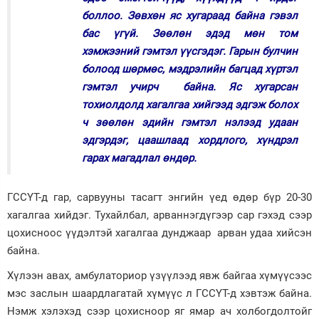
боллоо. Зөвхөн яс хугараад байна гэвэл
бас үгүй. Зөөлөн эдэд мөн том
хэмжээний гэмтэл үүсгэдэг. Гарын булчин
болоод шөрмөс, мэдрэлийн багцад хүртэл
гэмтэл учирч байна. Яс хугарсан
тохиолдолд хагалгаа хийгээд эдгэж болох
ч зөөлөн эдийн гэмтэл нэлээд удаан
эдгэрдэг, цаашлаад хордлого, хүндрэл
гарах магадлал өндөр.
ГССҮТ-д гар, сарвууны тасагт энгийн үед өдөр бүр 20-30
хагалгаа хийдэг. Тухайлбал, арваннэгдүгээр сар гэхэд сээр
цохисноос үүдэлтэй хагалгаа дунджаар арван удаа хийсэн
байна.
Хүлээн авах, амбулаториор үзүүлээд явж байгаа хүмүүсээс
мэс заслын шаардлагатай хүмүүс л ГССҮТ-д хэвтэж байна.
Нэмж хэлэхэд сээр цохисноор яг ямар ач холбогдолтойг