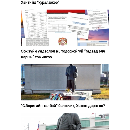
Хэнтийд “хуралджээ”
Эрх зүйн үндэслэл нь тодорхойгүй “гадаад элч
нарын” томилгоо
“С.Зоригийн талбай” болгочих, Хотын дарга аа?