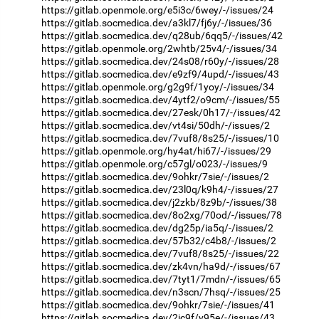
https://gitlab.openmole.org/e5i3c/6wey/-/issues/24
https://gitlab.socmedica.dev/a3kl7/fj6y/-/issues/36
https://gitlab.socmedica.dev/q28ub/6qq5/-/issues/42
https://gitlab.openmole.org/2whtb/25v4/-/issues/34
https://gitlab.socmedica.dev/24s08/r60y/-/issues/28
https://gitlab.socmedica.dev/e9zf9/4upd/-/issues/43
https://gitlab.openmole.org/g2g9f/1yoy/-/issues/34
https://gitlab.socmedica.dev/4ytf2/o9cm/-/issues/55
https://gitlab.socmedica.dev/27esk/0h17/-/issues/42
https://gitlab.socmedica.dev/vt4si/50dh/-/issues/2
https://gitlab.socmedica.dev/7vuf8/8s25/-/issues/10
https://gitlab.openmole.org/hy4at/hi67/-/issues/29
https://gitlab.openmole.org/c57gl/o023/-/issues/9
https://gitlab.socmedica.dev/9ohkr/7sie/-/issues/2
https://gitlab.socmedica.dev/23l0q/k9h4/-/issues/27
https://gitlab.socmedica.dev/j2zkb/8z9b/-/issues/38
https://gitlab.socmedica.dev/8o2xg/70od/-/issues/78
https://gitlab.socmedica.dev/dg25p/ia5q/-/issues/2
https://gitlab.socmedica.dev/57b32/c4b8/-/issues/2
https://gitlab.socmedica.dev/7vuf8/8s25/-/issues/22
https://gitlab.socmedica.dev/zk4vn/ha9d/-/issues/67
https://gitlab.socmedica.dev/7tyt1/7mdn/-/issues/65
https://gitlab.socmedica.dev/n3scn/7hsq/-/issues/25
https://gitlab.socmedica.dev/9ohkr/7sie/-/issues/41
https://gitlab.socmedica.dev/2ic9f/y95e/-/issues/43