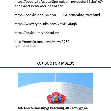
https://boosty.to/avatar2peliculaonline/posts/88eba1c7-
d55a-4e2f-8c65-4681cae14775
https://backlinktool.io/p/oO0EBGL7ZI6Z4btq2xDx.html
https://www.typolinks.com/vbwE1J0nj5
https://heylink.me/cahculun/
http://mminfo.mn/news/view/2980
(36.74.44.234)
·
ХОЛБООТОЙ
МЭДЭЭ
МАН-ын 50 настнууд Хөвсгөлд, 40 настнууд нь