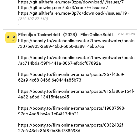
https://git.allthefallen.moe/0zpe/download/-/issues/7
https://git.acwing.com/b5x3/crack/-/issues/7
https://git.allthefallen.moe/0p7q/download/-/issues/19
(212.107.27.118)
·
Filmul]» » Taximetristi 《2023》 Film Online Subtitrat in Româna
2023-01-28
https://boosty.to/watchonlineavatar2thewayofwater/posts
/307be903-2a89-46b3-b0b0-8a8914eb57ca
https://boosty.to/watchonlineavatar2thewayofwater/posts
/ac714b6a-59f4-441a-8067-efc6cf07892a
https://boosty.to/film-online-romana/posts/267f43d9-
62a9-4c68-8466-6e0444a85b73
https://boosty.to/film-online-romana/posts/912fa80e-154f-
4a32-a6bd-13415f4eac45
https://boosty.to/film-online-romana/posts/19887598-
97ac-4ad5-bc4a-1c04f17dfb21
https://boosty.to/film-online-romana/posts/0032432f-
27e6-43eb-86f8-0a86d788693d