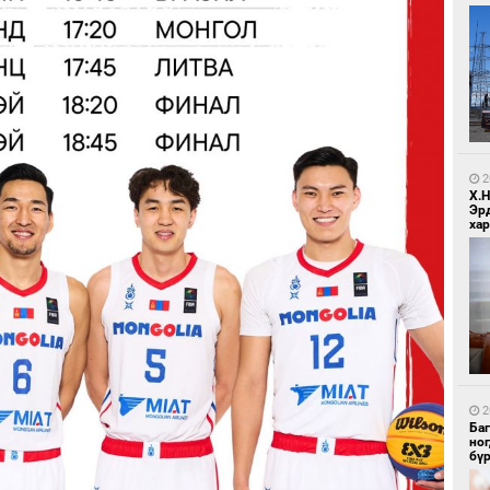
1
Бо
ба
2
Х.
Эр
хар
1
Бо
ба
2
Ба
но
бү