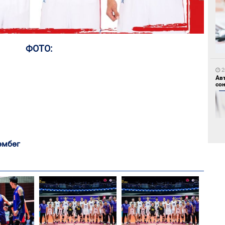
1
ФОТО:
Но
жо
2
Ав
со
өмбөг
1
Со
69 
2
Хө
та