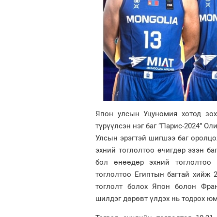
Япон улсын Уцуномия хотод зох
түрүүлсэн нэг баг “Парис-2024” О
Улсын эрэгтэй шигшээ баг оролцо
эхний тоглолтоо өчигдөр эзэн ба
бол өнөөдөр эхний тоглолтоо Ф
тоглолтоо Египтын багтай хийж 
тоглолт болох Япон болон Фра
шилдэг дөрөвт үлдэх нь тодрох юм