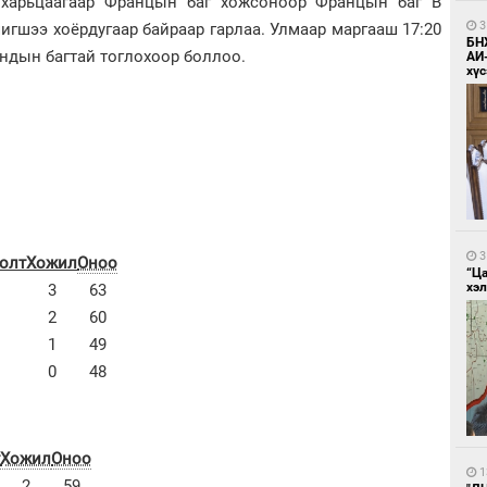
1 харьцаагаар Францын баг хожсоноор Францын баг В
3
игшээ хоёрдугаар байраар гарлаа. Улмаар маргааш 17:20
БН
андын багтай тоглохоор боллоо.
АИ
хүс
3
лолт
Хожил
Оноо
“Ц
хэл
3
63
2
60
1
49
0
48
Хожил
Оноо
1
2
59