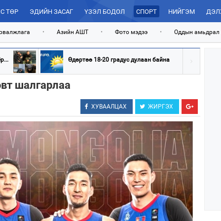
С ТӨР
ЭДИЙН ЗАСАГ
ҮЗЭЛ БОДОЛ
СПОРТ
НИЙГЭМ
ДЭЛ
рвалжлага
•
Азийн АШТ
•
Фото мэдээ
•
Оддын амьдрал
...
Өдөртөө 18-20 градус дулаан байна
өвт шалгарлаа
ХУВААЛЦАХ
ЖИРГЭХ