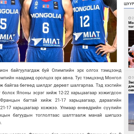
ШУУ
2
Мо
то
ион байгуулагдаж буй Олимпийн эрх олгох тэмцээнд
лимпийн наадамд оролцох эрх авна. Тус тэмцээнд Монгол
3
За
ж байгаа бөгөөд шилдэг дөрөвт шалгарлаа. Тэд хэсгийн
дэ
сав
г болох Японы эсрэг хийж 12-22 харьцаагаар хожигдсон
ранцын багтай хийж 21-17 харьцаагаар, дараагийн
221-17 харьцаагаар хожжээ. Улмаар өнөөдрийн сүүлийн
нцын багуудын тоглолтаас шалтгаалж манай шигшээ
.