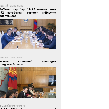
 цагийн өмнө өмнө
ХАУ-аас сар бүр 12-15 мянган тонн
-92 автобензин тогтмол нийлүүлэх
элт тавилаа
 цагийн өмнө өмнө
ааснаас чөлөөлье” зөвлөлдөх
элцүүлэг боллоо
3 цагийн өмнө өмнө