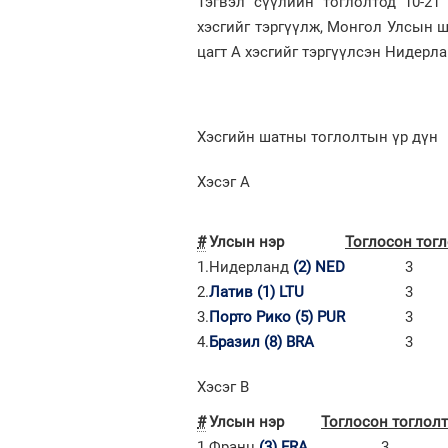
Тэгвэл сүүлийн тоглолтод 10-2
хэсгийг тэргүүлж, Монгол Улсын ш
цагт А хэсгийг тэргүүлсэн Нидерл
Хэсгийн шатны тоглолтын үр дүн
Хэсэг A
#
Улсын нэр
Тоглосон тог
1.
Нидерланд
(2)
NED
3
2.
Латив
(1)
LTU
3
3.
Порто Рико
(5)
PUR
3
4.
Бразил
(8)
BRA
3
Хэсэг B
#
Улсын нэр
Тоглосон тоглолт
1.
Франц
(3)
FRA
3