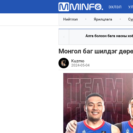
ЭХЛЭЛ
УЛ
Нийтлэл
•
Ярилцлага
•
Су
Алга болсон бага насны хоёр
Монгол баг шилдэг дөр
Kuzmo
2024-05-04