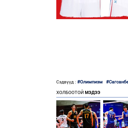
#Олимпизм
#Сагсанб
Сэдвүүд :
ХОЛБООТОЙ
МЭДЭЭ