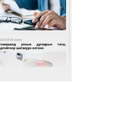
 өдрийн өмнө өмнө
цтой зөрчил гаргасан автобусны
лоочийг ажлаас нь чөлөөлжээ
026-08-03 өмнө
томашинд улсын дугаарын тэгш,
ндгойгоор шатахуун олгоно
 өдрийн өмнө өмнө
гтуугаар тээврийн хэрэгсэл жолоодсон
зөрчил бүртгэгдлээ
026-08-03 өмнө
всгөл нуурын лусыг тахих төрийн
хилгын ёслол боллоо