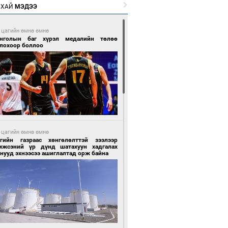
РХАЙ
МЭДЭЭ
 цагийн өмнө өмнө
нголын баг хүрэл медалийн төлөө
глохоор боллоо
 цагийн өмнө өмнө
сгийн газраас хөнгөлөлттэй зээлээр
мжсэний үр дүнд шатахуун хадгалах
нууд эхнээсээ ашиглалтад орж байна