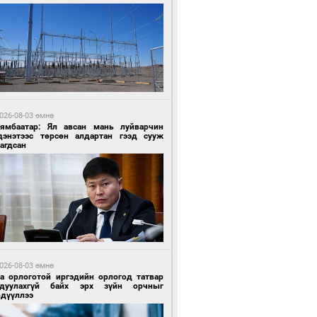
4 цагийн өмнө өмнө
роо орохгүй, өдөртөө 30-32 хэм дулаан
йна
026-08-03 өмнө
Нямбаатар: Ял авсан мань луйварчин
дэнэтээс төрсөн алдартан гээд сууж
агдсан
4 цагийн өмнө өмнө
роо орохгүй, өдөртөө 30-32 хэм дулаан
йна
026-08-03 өмнө
га орлоготой иргэдийн орлогод татвар
гдуулахгүй байх эрх зүйн орчныг
рдүүллээ