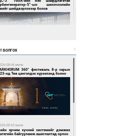
ЦС-3” ТӨХК-ийн нэн шаардлагатай
урбингенератор-5”-ын шинэчлэлийн
свийг шийдвэрлэхээр болов
Л
БОЛГОХ
3 цагийн өмнө өмнө
ллейбол эрэгтэйчүүдийн шигшээ баг А
026-08-04 өмнө
гийг тэргүүллээ
ARKHORUM 360° фестиваль 8-р сарын
23-нд Төв цэнгэлдэх хүрээлэнд болно
3 цагийн өмнө өмнө
ан шар мэнгэтэй хөх бар өдөр
026-08-03 өмнө
вийн эрчим хүчний системийг дэмжих
ратегийн байгууламж ашиглалтад орлоо