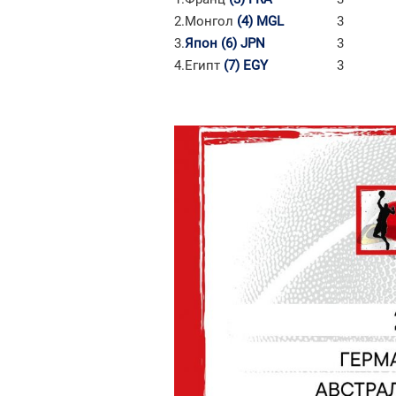
2.
Монгол
(4)
MGL
3
3.
Япон
(6)
JPN
3
4.
Египт
(7)
EGY
3