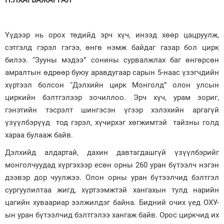
П.ЛХАГВАЖАРГАЛ
Зурхай
Үүдээр нь орох төдийд эрч хүч, инээд хөөр цацруулж,
сэтгэлд гэрэл гэгээ, өнгө нэмж байдаг газар бол цирк
билээ. “Зууны мэдээ” сонины сурвалжлах баг өнгөрсөн
амралтын өдрөөр буюу аравдугаар сарын 5-наас үзэгчдийн
хүртээл болсон “Дэлхийн цирк Монголд” олон улсын
циркийн бэлтгэлээр зочиллоо. Эрч хүч, урам зориг,
гэнэтийн тэсрэлт шингэсэн үгээр хэлэхийн аргагүй
үзүүлбэрүүд тод гэрэл, хүчирхэг хөгжимтэй тайзны голд
хараа булааж байв.
Дэлхийд алдартай, дахин давтагдашгүй үзүүлбэрийг
монголчуудад хүргэхээр есөн орны 260 уран бүтээлч нэгэн
дээвэр дор чуулжээ. Олон орны уран бүтээлчид бэлтгэл
сургуулилтаа жигд, хүртээмжтэй хангахын тулд нарийн
цагийн хуваариар ээлжилдэг байна. Бидний очих үед ОХУ-
ын уран бүтээлчид бэлтгэлээ хангаж байв. Орос циркчид их