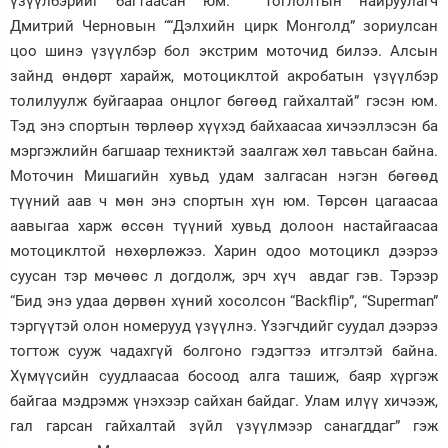
үзүүлбэрийг багтаасан юм. Тоглолтын найруулагч
Дмитрий Черновын ““Дэлхийн цирк Монголд” зориулсан
цоо шинэ үзүүлбэр бол экстрим моточид билээ. Алсын
зайнд өндөрт харайж, мотоциклтой акробатын үзүүлбэр
толилуулж буйгаараа онцлог бөгөөд гайхалтай” гэсэн юм.
Тэд энэ спортын төрлөөр хүүхэд байхаасаа хичээллэсэн ба
мэргэжлийн багшаар техниктэй заалгаж хөл тавьсан байна.
Моточин Мишагийн хувьд удам залгасан нэгэн бөгөөд
түүний аав ч мөн энэ спортын хүн юм. Төрсөн цагаасаа
аавыгаа харж өссөн түүний хувьд долоон настайгаасаа
мотоциклтой нөхөрлөжээ. Харин одоо мотоцикл дээрээ
суусан тэр мөчөөс л догдолж, эрч хүч авдаг гэв. Тэрээр
“Бид энэ удаа дөрвөн хүний хосолсон “Backflip”, “Superman”
тэргүүтэй олон номерууд үзүүлнэ. Үзэгчдийг суудал дээрээ
тогтож сууж чадахгүй болгоно гэдэгтээ итгэлтэй байна.
Хүмүүсийн суудлаасаа босоод алга ташиж, баяр хүргэж
байгаа мэдрэмж үнэхээр сайхан байдаг. Улам илүү хичээж,
гал гарсан гайхалтай зүйл үзүүлмээр санагддаг” гэж