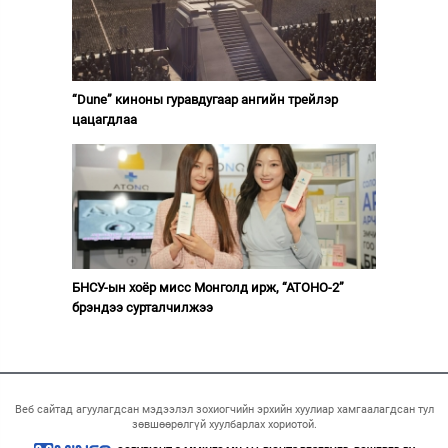
“Dune” киноны гуравдугаар ангийн трейлэр
цацагдлаа
БНСУ-ын хоёр мисс Монголд ирж, “АТОНО-2”
брэндээ сурталчилжээ
Веб сайтад агуулагдсан мэдээлэл зохиогчийн эрхийн хуулиар хамгаалагдсан тул
зөвшөөрөлгүй хуулбарлах хориотой.