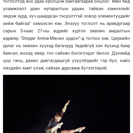
тоглолтод анх удаа оролцож байгаагаараа онцлог. Мөн бид
уламжлалт уран нугаралтын удаан, тайван хэмнэлийг
эвдэж хурд, хүч шаардсан тэсрэлттэй ховор элементүүдийг
хийж байгаа” хэмээсэн юм. Энэхүү тоглолт нь аравдугаар
сарын 5-наас 27-ны өдрийг хүртэл зөвхөн амралтын
өдрөөр “Steppe Arena-Мөсөн ордон”-д тоглох юм. Циркийн
урлаг нь зөвхөн хүүхэд багачууд төдийгүй хэн бүхэнд баяр
баясал, инээд хөөр, гоо сайхан бэлэглэдэг билээ. Дэлхийд
цор ганц, дахин давтагдашгүй үзүүлбэрийг гэр бүл, найз
нөхдийн хамт үзэж, сайхан дурсамж бүтээгээрэй.