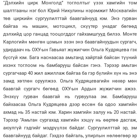
“Дэлхийн цирк Монголд” тоглолтыг үзэх хамгийн том
шалтгааны нэг бол Юрий Никулины нэрэмжит Москвагийн
төв циркийн сургуулилттай баавгайнууд юм. Энэ гурван
байгаа нь машин, мотоцикл, скүүтер унадаг бөгөөд
дэлхийд цор ганцад тооцогддог гайхамшгууд билээ. Монте
Карлогийн мөнгөн цомын эзэн энэ баавгайнуудын сургагч,
удирдаач нь ОХУ-ын Гавьяат жүжигчин Ольга Кудряцева гэх
бүсгүй юм. Бага наснаасаа амьтанд хайртай байсан түүний
ихэнх тоглоом нь бамбарууш байсан гэнэ. Тэрээр амьтан
сургагчаар 40 жил ажиллаж байгаа ба гэр бүлийн хүн нь энэ
замд хөтлөн оруулжээ. Ольга Кудряцевагийн нөхөр мөн
баавгай сургагч бөгөөд ОХУ-ын Ардын жүжигчин ажээ.
Энэхүү гурван баавгай нь гурвуулаа эм. Бамбарууш
байхаасаа Ольга Кудряцева дээр өссөн ба одоо хамгийн
ахмад нь 35 настай юм. Харин хамгийн залуу нь 20 настай.
Тэрээр “Амьтан сургахад хамгийн хэцүү нь өөртөө дасгаж,
аюулгүй гэдгийг мэдрүүлэх байдаг. Сургуулилттай эр, эм
баавгайнууд байдаг. Гэхдээ байгаль, улирлын нөлөөгөөр эр