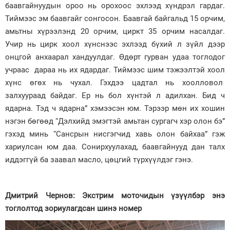
баавгайнуудын ороо нь орохоос эхлээд хүндрэл гардаг.
Тиймээс эм баавгайг сонгосон. Баавгай байгальд 15 орчим,
амьтны хүрээлэнд 20 орчим, циркт 35 орчим насалдаг.
Учир нь цирк хоол хүнснээс эхлээд бүхий л зүйл дээр
онцгой анхаарал хандуулдаг. Өдөрт гурван удаа тоглодог
учраас дараа нь их ядардаг. Тиймээс шим тэжээлтэй хоол
хүнс өгөх нь чухал. Гэхдээ цадтал нь хоолловол
залхуураад байдаг. Ер нь бол хүнтэй л адилхан. Бид ч
ядарна. Тэд ч ядарна” хэмээсэн юм. Тэрээр мөн их хошин
нэгэн бөгөөд “Дэлхийд эмэгтэй амьтан сургагч хэр олон бэ”
гэхэд минь “Сансрын нисгэгчид хавь олон байхаа” гэж
хариулсан юм даа. Сонирхуулахад, баавгайнууд дан талх
иддэггүй ба заавал масло, цөцгий түрхүүлдэг гэнэ.
Дмитрий Чернов: Экстрим моточидын үзүүлбэр энэ
тоглолтод зориулагдсан шинэ номер