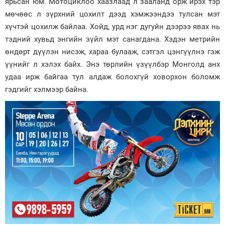
ярьсан юм. Мотоциклоо хаазлаад л зааланд орж ирэх тэр
мөчөөс л зүрхний цохилт дээд хэмжээндээ тулсан мэт
хүчтэй цохилж байлаа. Хойд, урд нэг дугуйн дээрээ явах нь
тэдний хувьд энгийн зүйл мэт санагдана. Хэдэн метрийн
өндөрт дүүлэн нисэж, хараа булааж, сэтгэл цэнгүүлнэ гэж
үүнийг л хэлэх байх. Энэ төрлийн үзүүлбэр Монголд анх
удаа ирж байгаа тул алдаж болохгүй ховорхон боломж
гэдгийг хэлмээр байна.