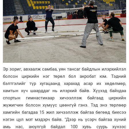
Эр зориг, авхаалж самбаа, уян тансаг байдлын илэрхийлэл
болсон циркийн нэг төрөл бол акробат юм. Тэдний
бэлтгэлийг түр хугацаанд харахад асар их хөдөлмөр,
хамтын хүч шаарддаг нь илэрхий байв. Хүүхэд байхдаа
спортын гимнастикаар хичээллэж байгаад циркийн
жүжигчин болсон хүмүүс цөөнгүй гэнэ. Тэд энэ төрлөөр
хамгийн багадаа 15 жил хичээллэж байгаа бөгөөд биесээ
нэгэн цул мэт мэдэрч байв. “Дээр нь үсэрч байгаа хүний
амь нас, аюулгүй байдал 100 хувь суурь хүнээс