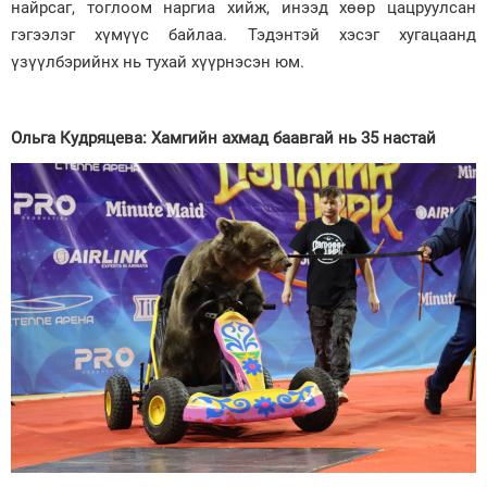
найрсаг, тоглоом наргиа хийж, инээд хөөр цацруулсан
гэгээлэг хүмүүс байлаа. Тэдэнтэй хэсэг хугацаанд
үзүүлбэрийнх нь тухай хүүрнэсэн юм.
Ольга Кудряцева: Хамгийн ахмад баавгай нь 35 настай