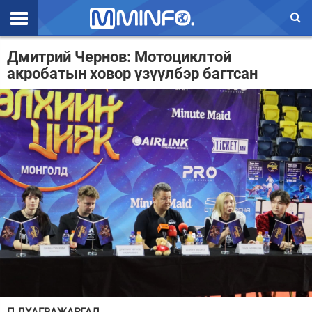
Эхлэл
Дмитрий Чернов: Мотоциклтой
акробатын ховор үзүүлбэр багтсан
Цаг агаар
Валют ханш
Улс төр
Эдийн засаг
Үзэл бодол
Спорт
Нийгэм
Дэлхий
Энтертайнмэнт