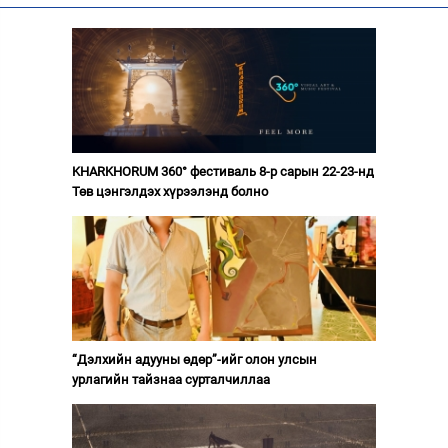
KHARKHORUM 360° фестиваль 8-р сарын 22-23-нд
Төв цэнгэлдэх хүрээлэнд болно
“Дэлхийн адууны өдөр”-ийг олон улсын
урлагийн тайзнаа сурталчиллаа