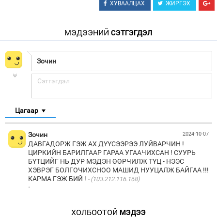
ХУВААЛЦАХ
ЖИРГЭХ
МЭДЭЭНИЙ
СЭТГЭГДЭЛ
Цагаар
Зочин
2024-10-07
ДАВГАДОРЖ ГЭЖ АХ ДҮҮСЭЭРЭЭ ЛУЙВАРЧИН !
ЦИРКИЙН БАРИЛГААР ГАРАА УГААЧИХСАН ! СУУРЬ
БҮТЦИЙГ НЬ ДУР МЭДЭН ӨӨРЧИЛЖ ТҮЦ - НЭЭС
ХЭВРЭГ БОЛГОЧИХСНОО МАШИД НУУЦАЛЖ БАЙГАА !!!
КАРМА ГЭЖ БИЙ !
(103.212.116.168)
·
ХОЛБООТОЙ
МЭДЭЭ