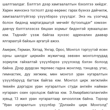
шалтгаалдаг. Бэлтгэл дээр хамгаалалтын бэхэлгээ хийдэг.
Харин жинхэнэ тоглолт дээр өөрөөс гарах бүхнээ дайчилж,
хамгаалалтгүйгээр үзүүлбэрээ үзүүлдэг. Энэ нь үзэгчид
болон бидэнд мартагдашгүй мөчийг бүтээлцдэг” хэмээн
давчуу бэлтгэлээсээ бяцхан хормыг бидэнтэй хуваалцсан
юм. Тэднийг үзэж байгаа хүнээс адреналин даавар
ялгарахгүй байхын аргагүй ажээ.
Америк, Герман, Хятад, Унгар, Орос, Монгол тэргүүтэй есөн
орны шилдэг циркийн жүжигчид зөвхөн монголчуудад
зориулж гайхалтай үзүүлбэрээ үзүүлэхэд бэлэн болоод
байна. Дээр дурдсан төрлөөс гадна жонглер, тэнцвэр, утас,
гимнастик, дуу хөгжим, мөн монгол уран нугаралтын
үзүүлбэрүүд багтаж байгаа юм. Монгол цирк хөгжлийн
төвийн дэргэдэх уран нугаралтын студи ангийн найман
нугараач охин оролцож байгаа юм. Э.Амарбаясгалангийн
хувьд 13 жил уран нугаралтаар хичээллэж байна. Тэрээр
“Уран нугаралтын үзүүлбэр “Дэлхийн цирк Монголд”