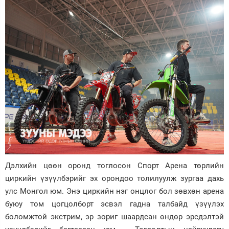
Дэлхийн цөөн оронд тоглосон Спорт Арена төрлийн
циркийн үзүүлбэрийг эх орондоо толилуулж зургаа дахь
улс Монгол юм. Энэ циркийн нэг онцлог бол зөвхөн арена
буюу том цогцолборт эсвэл гадна талбайд үзүүлэх
боломжтой экстрим, эр зориг шаардсан өндөр эрсдэлтэй