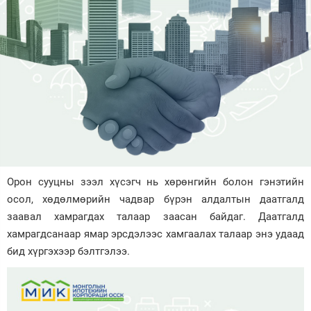
Зурхай
Орон сууцны зээл хүсэгч нь хөрөнгийн болон гэнэтийн
осол, хөдөлмөрийн чадвар бүрэн алдалтын даатгалд
заавал хамрагдах талаар заасан байдаг. Даатгалд
хамрагдсанаар ямар эрсдэлээс хамгаалах талаар энэ удаад
бид хүргэхээр бэлтгэлээ.