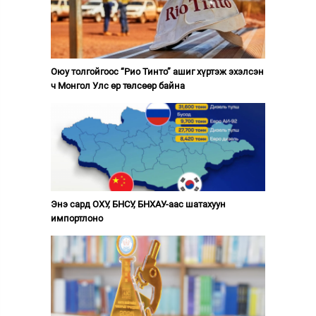
Оюу толгойгоос “Рио Тинто” ашиг хүртэж эхэлсэн
ч Монгол Улс өр төлсөөр байна
Энэ сард ОХУ, БНСУ, БНХАУ-аас шатахуун
импортлоно