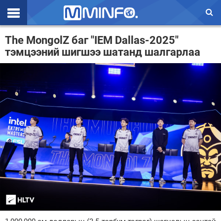
Эхлэл
The MongolZ баг "IEM Dallas-2025"
тэмцээний шигшээ шатанд шалгарлаа
Цаг агаар
Валют ханш
Улс төр
Эдийн засаг
Үзэл бодол
Спорт
Нийгэм
Дэлхий
Энтертайнмэнт