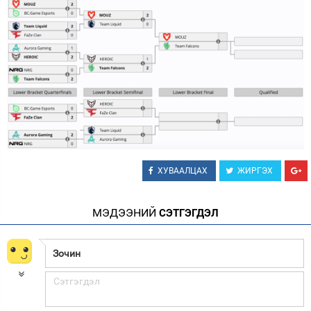
ХУВААЛЦАХ
ЖИРГЭХ
МЭДЭЭНИЙ
СЭТГЭГДЭЛ