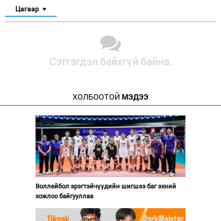
Цагаар
Сэтгэгдэл байхгүй байна.
ХОЛБООТОЙ
МЭДЭЭ
Воллейбол эрэгтэйчүүдийн шигшээ баг эхний
хожлоо байгууллаа