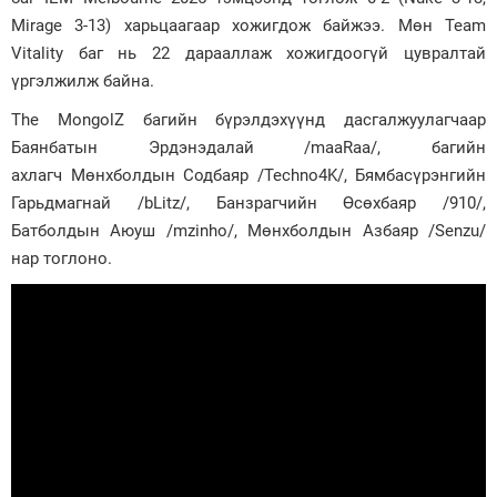
Mirage 3-13) харьцаагаар хожигдож байжээ. Мөн Team
Vitality баг нь 22 дарааллаж хожигдоогүй цувралтай
үргэлжилж байна.
The MongolZ багийн бүрэлдэхүүнд дасгалжуулагчаар
Баянбатын Эрдэнэдалай /maaRaa/, багийн
ахлагч Мөнхболдын Содбаяр /Techno4K/, Бямбасүрэнгийн
Гарьдмагнай /bLitz/, Банзрагчийн Өсөхбаяр /910/,
Батболдын Аюуш /mzinho/, Мөнхболдын Азбаяр /Senzu/
нар тоглоно.