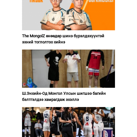
The MongolZ өнөөдөр шинэ бүрэлдэхүүнтэй
эхний тоглолтоо хийнэ
Ш.Энхийн-Од Монгол Улсын шигшээ багийн
бэлтгэлдээ хамрагдаж эхэллэ