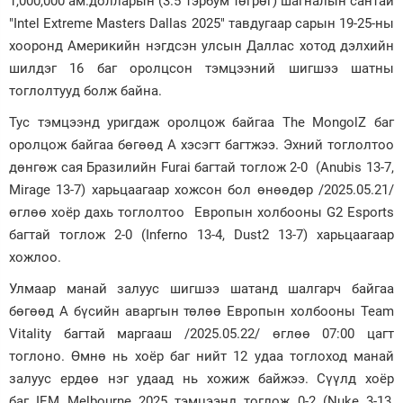
1,000,000 ам.долларын (3.5 тэрбум төгрөг) шагналын сантай
"Intel Extreme Masters Dallas 2025" тавдугаар сарын 19-25-ны
Зурхай
хооронд Америкийн нэгдсэн улсын Даллас хотод дэлхийн
шилдэг 16 баг оролцсон тэмцээний шигшээ шатны
тоглолтууд болж байна.
Тус тэмцээнд уригдаж оролцож байгаа The MongolZ баг
оролцож байгаа бөгөөд А хэсэгт багтжээ. Эхний тоглолтоо
дөнгөж сая Бразилийн Furai багтай тоглож 2-0 (Anubis 13-7,
Mirage 13-7) харьцаагаар хожсон бол өнөөдөр /2025.05.21/
өглөө хоёр дахь тоглолтоо Европын холбооны G2 Esports
багтай тоглож 2-0 (Inferno 13-4, Dust2 13-7) харьцаагаар
хожлоо.
Улмаар манай залуус шигшээ шатанд шалгарч байгаа
бөгөөд А бүсийн аваргын төлөө Европын холбооны Team
Vitality багтай маргааш /2025.05.22/ өглөө 07:00 цагт
тоглоно. Өмнө нь хоёр баг нийт 12 удаа тоглоход манай
залуус ердөө нэг удаад нь хожиж байжээ. Сүүлд хоёр
баг IEM Melbourne 2025 тэмцээнд тоглож 0-2 (Nuke 3-13,