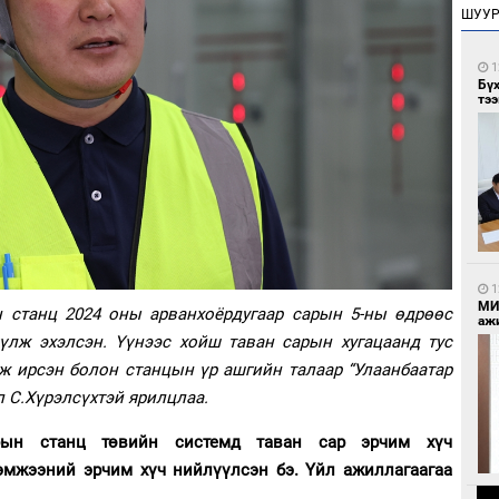
ШУУ
1
Бү
тээ
1
МИ
н станц 2024 оны арванхоёрдугаар сарын 5-ны өдрөөс
аж
үлж эхэлсэн. Үүнээс хойш таван сарын хугацаанд тус
ж ирсэн болон станцын үр ашгийн талаар “Улаанбаатар
л С.Хүрэлсүхтэй ярилцлаа.
уурын станц төвийн системд таван сар эрчим хүч
хэмжээний эрчим хүч нийлүүлсэн бэ. Үйл ажиллагаагаа