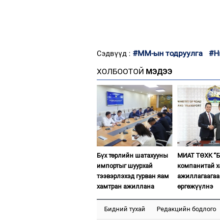
#ММ-ын тодруулга
#Н
Сэдвүүд :
ХОЛБООТОЙ
МЭДЭЭ
Бүх төрлийн шатахууны
МИАТ ТӨХК “Б
импортыг шуурхай
компанитай 
тээвэрлэхэд гурван яам
ажиллагаагаа
хамтран ажиллана
өргөжүүлнэ
Бидний тухай
Редакцийн бодлого