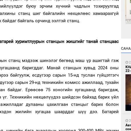
ийлүүлдэг буюу эрчим хүчний чадлын тохируулгад
салхины станц шиг байгалийн нөхцөлөөс хамаарахгүй
ж байдаг байгаль орчинд ээлтэй станц.
2
батарей хуримтлуурын станцын жишгийг танай станцаас
Өн
ду
САНА
ол
урын станц мэдээж шинэлэг бөгөөд маш үр ашигтай гэж
2
KH
 хугацаанд баригддаг. Манай станцын хувьд 2024 оны
22-
рээ байгуулж, есдүгээр сарын 15-нд туслан гүйцэтгэгч
дүгээр сарын 29-нд техникийн комисс ажиллаад, тухайн
ан байдаг. Ерөөсөө 75 хоногийн хугацаанд баригдаж,
н үг. Техникийн нөхцөлүүдээ шийдсэн байхад барих үйл
2
р ажилладаг дулааны цахилгаан станцыг барих болон
С.
во
хэдэн жилийн хугацаа шаарддаг шүү дээ. Батарей
та
2
Ав
со
лал, шөнийн бага ачааллын хооронд 300-400 МВт эрчим