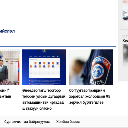
2
Са
мэ
ийслэл
2
Хөш
2
Нө
нээ
2
оинг”
Өнөөдөр тэгш тоогоор
Согтуугаар тээврийн
Х.
хамтын
төгссөн улсын дугаартай
хэрэгсэл жолоодсон 95
Эр
хар
автомашинтай иргэдэд
зөрчил бүртгэгдлээ
шатахуун олгоно
Сурталчилгаа байршуулах
Холбоо барих