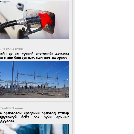
1 цагийн өмнө өмнө
гтуугаар тээврийн хэрэгсэл жолоодсон
зөрчил бүртгэгдлээ
026-08-03 өмнө
вийн эрчим хүчний системийг дэмжих
ратегийн байгууламж ашиглалтад орлоо
1 цагийн өмнө өмнө
тобензин, дизель түлшний онцгой албан
варыг тэглэлээ
026-08-03 өмнө
га орлоготой иргэдийн орлогод татвар
гдуулахгүй байх эрх зүйн орчныг
рдүүллээ