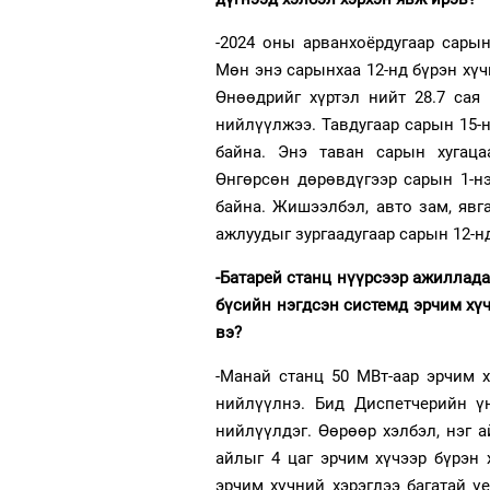
-2024 оны
арванхоёрдугаар сарын
Мөн энэ сарынхаа 12-нд бүрэн хүч
Өнөөдрийг хүртэл нийт 28.7 сая
нийлүүлжээ. Тавдугаар сарын 15
байна. Энэ таван сарын хугаца
Өнгөрсөн дөрөвдүгээр сарын 1-н
байна. Жишээлбэл, авто зам, явг
ажлуудыг зургаадугаар сарын 12-н
-Батарей станц нүүрсээр ажиллада
бүсийн нэгдсэн системд эрчим хү
вэ?
-Манай станц 50 МВт-аар эрчим 
нийлүүлнэ. Бид Диспетчерийн ү
нийлүүлдэг. Өөрөөр хэлбэл, нэг а
айлыг 4 цаг эрчим хүчээр бүрэн 
эрчим хүчний хэрэглээ багатай ү