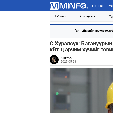
ЭХЛЭЛ
УЛ
Нийтлэл
•
Ярилцлага
•
Су
Гал түймрийн аюулаас хоёр
С.Хүрэлсүх: Багануурын
кВт.ц эрчим хүчийг төв
Kuzmo
2025-05-23