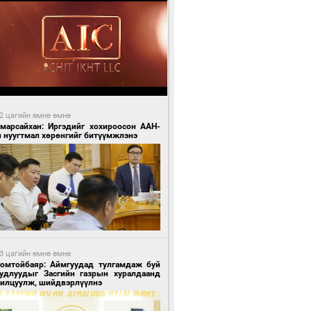
2 цагийн өмнө өмнө
Амарсайхан: Иргэдийг хохироосон ААН-
н нуугтмал хөрөнгийг битүүмжлэнэ
3 цагийн өмнө өмнө
Номтойбаяр: Аймгуудад тулгамдаж буй
уудлуудыг Засгийн газрын хуралдаанд
нилцуулж, шийдвэрлүүлнэ