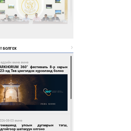
1 цагийн өмнө өмнө
өөдөр тэгш тоогоор төгссөн улсын
гаартай автомашинтай иргэдэд шатахуун
Л
БОЛГОХ
гоно
 өдрийн өмнө өмнө
ARKHORUM 360° фестиваль 8-р сарын
23-нд Төв цэнгэлдэх хүрээлэнд болно
1 цагийн өмнө өмнө
Бямбацогт Зүүн Азийн эрэгтэйчүүдийн
лейболын тэмцээнд оролцож байгаа баг
мирчдад амжилт хүслээ
026-08-03 өмнө
томашинд улсын дугаарын тэгш,
ндгойгоор шатахуун олгоно