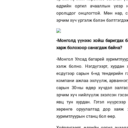
өдрийн оргил ачааллын үеэр н
оролцдог онцлогтой. Мөн нар, 
эрчим хүч үргэлж бэлэн бэлтгэгдэ
-Монголд үүнээс хойш баригдах 
харж болохоор санагдаж байна?
-Монгол Улсад батарей хуримтлу
хэлж болно. Нэгдүгээрт, хурдан
есдүгээр сарын 6-нд тендерийн гэ
компани ажлаа эхлүүлж, арваннэг
сарын 30-ны өдөр хүчдэл залгас
эрчим хүч нийлүүлж эхэлсэн гэсэ
явц тун хурдан. Гэтэл нүүрсээ
хөрөнгө оруулалтад дор хаяж 
хуримтлуурын станц бол өөр.
Хоёрдугаарт, өдрийн оргил ачаа