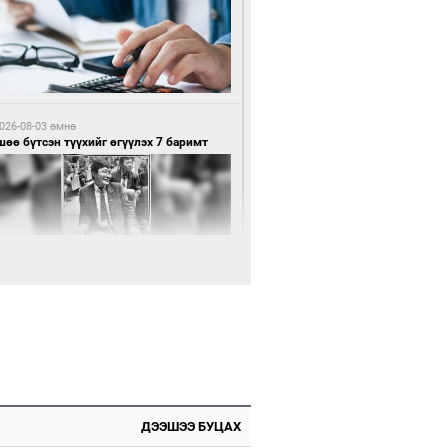
1 цагийн өмнө өмнө
нхүүгийн хэмнэлтийн горимд эрүүл
ндийн салбар хамаарахгүй
026-08-03 өмнө
өө бүтсэн түүхийг өгүүлэх 7 баримт
1 цагийн өмнө өмнө
өцийн махны худалдаа, борлуулалтыг
лттэй ил тод болгоно
026-08-03 өмнө
Нямбаатар: Ял авсан мань луйварчин
дэнэтээс төрсөн алдартан гээд сууж
агдсан
ДЭЭШЭЭ БУЦАХ