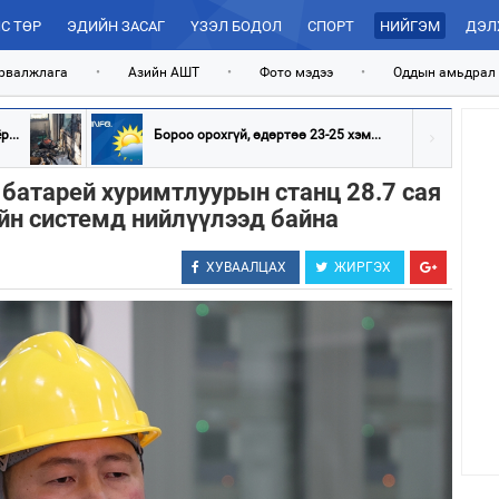
С ТӨР
ЭДИЙН ЗАСАГ
ҮЗЭЛ БОДОЛ
СПОРТ
НИЙГЭМ
ДЭЛ
рвалжлага
•
Азийн АШТ
•
Фото мэдээ
•
Оддын амьдрал
...
Бороо орохгүй, өдөртөө 23-25 хэм...
 батарей хуримтлуурын станц 28.7 сая
ийн системд нийлүүлээд байна
ХУВААЛЦАХ
ЖИРГЭХ