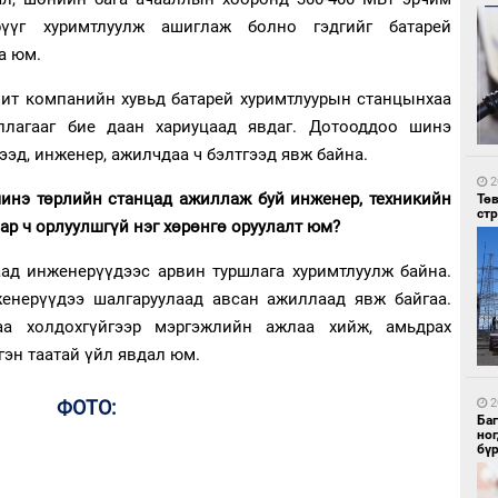
рүүг хуримтлуулж ашиглаж болно гэдгийг батарей
а юм.
чит компанийн хувьд батарей хуримтлуурын станцынхаа
2
иллагааг бие даан хариуцаад явдаг. Дотооддоо шинэ
Со
95 
ээд, инженер, ажилчдаа ч бэлтгээд явж байна.
2
шинэ төрлийн станцад ажиллаж буй инженер, техникийн
Тө
ст
ар ч орлуулшгүй нэг хөрөнгө оруулалт юм?
ад инженерүүдээс арвин туршлага хуримтлуулж байна.
енерүүдээ шалгаруулаад авсан ажиллаад явж байгаа.
саа холдохгүйгээр мэргэжлийн ажлаа хийж, амьдрах
2
гэн таатай үйл явдал юм.
Ав
тат
ФОТО:
2
Ба
но
бү