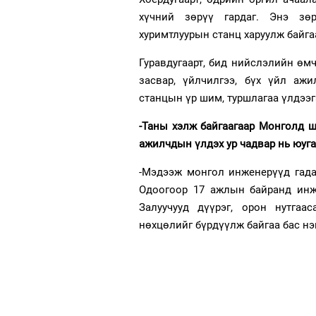
хүчний зөрүү гардаг. Энэ зө
хуримтлуурын станц харуулж байга
Гуравдугаарт, бид нийслэлийн өм
засвар, үйлчилгээ, бүх үйл аж
станцын үр шим, туршлагаа үлдээг
-Таны хэлж байгаагаар Монголд 
ажилчдын үлдэх ур чадвар нь юуга
-Мэдээж монгол инженерүүд гада
Одоогоор 17 ажлын байранд инж
Залуучууд дүүрэг, орон нутгаа
нөхцөлийг бүрдүүлж байгаа бас нэ