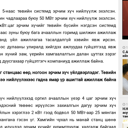
 5-наас төвийн системд эрчим хүч нийлүүлж эхэлсэн.
ин чадлаараа буюу 50 МВт эрчим хүч нийлүүлж эхэлсэн.
 кВт.цаг эрчим хүчийг төвийн бүсийн нэгдсэн системд
-наас зуны буюу бага ачааллын горимд шилжин ажиллаж
анд үйл ажиллагаа тасалдалгүй хэвийн явж ирсэн.
ээс дулааны улиралд хийгдэх ажлуудаа гүйцэтгээд явж
1
С.
ан хүний зам, үерийн хамгаалалтын далан цутгах зэрэг
ий
д дуусгахаар гүйцэтгэгч компаниуд ажиллаж байна.
г станцаас өөр, ногоон эрчим хүч үйлдвэрлэдэг. Төвийн
чээ нийлүүлэхээс гадна ямар үр ашигтай ажиллаж байна
хүч нийлүүлэхэд оргил ачааллын үеэр 4 цаг эрчим хүч
1
ндэсний төвөөс ирүүлсэн захиалгын дагуу эрчим хүч
Н.
йлын хэрэглээ 2 кВт гээд бодвол 50 МВт-аар 25 мянган
ас
та
хангана гэсэн үг. Хамгийн чухал нь манай станц шөнө
ед илүүдэл эрчим хүчийг хуримтлуулж, хадгалж байгаад