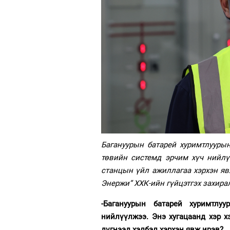
Багануурын батарей хуримтлууры
төвийн системд эрчим хүч нийлү
станцын үйл ажиллагаа хэрхэн яв
Энержи” ХХК-ийн гүйцэтгэх захира
-Багануурын батарей хуримтл
нийлүүлжээ. Энэ хугацаанд хэр 
дүгнээд хэлбэл хэрхэн явж ирэв?