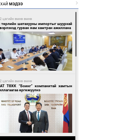
РХАЙ
МЭДЭЭ
2 цагийн өмнө өмнө
х төрлийн шатахууны импортыг шуурхай
вэрлэхэд гурван яам хамтран ажиллана
2 цагийн өмнө өмнө
АТ ТӨХК “Боинг” компанитай хамтын
иллагаагаа өргөжүүлнэ